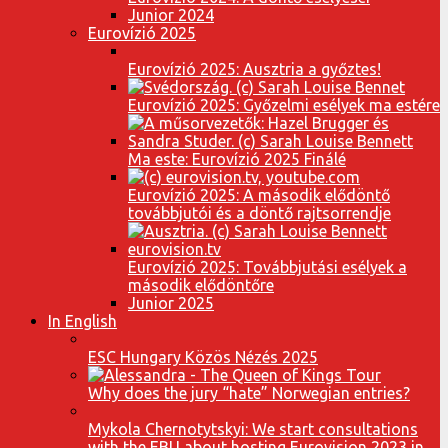
Junior 2024
Eurovízió 2025
Eurovízió 2025: Ausztria a győztes!
Eurovízió 2025: Győzelmi esélyek ma estére
Ma este: Eurovízió 2025 Finálé
Eurovízió 2025: A második elődöntő
továbbjutói és a döntő rajtsorrendje
Eurovízió 2025: Továbbjutási esélyek a
második elődöntőre
Junior 2025
In English
ESC Hungary Közös Nézés 2025
Why does the jury “hate” Norwegian entries?
Mykola Chernotytskyi: We start consultations
with the EBU about hosting Eurovision 2023 in