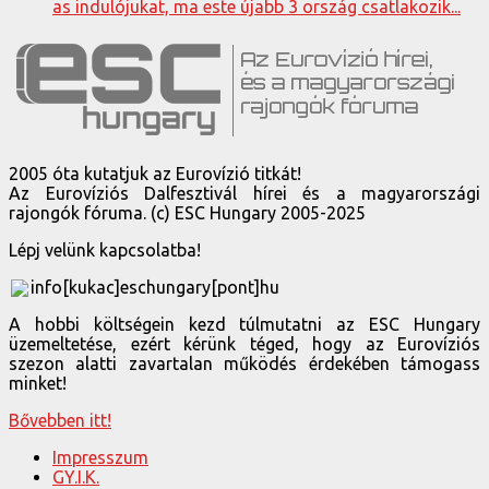
as indulójukat, ma este újabb 3 ország csatlakozik...
2005 óta kutatjuk az Eurovízió titkát!
Az Eurovíziós Dalfesztivál hírei és a magyarországi
rajongók fóruma. (c) ESC Hungary 2005-2025
Lépj velünk kapcsolatba!
info[kukac]eschungary[pont]hu
A hobbi költségein kezd túlmutatni az ESC Hungary
üzemeltetése, ezért kérünk téged, hogy az Eurovíziós
szezon alatti zavartalan működés érdekében támogass
minket!
Bővebben itt!
Impresszum
GY.I.K.