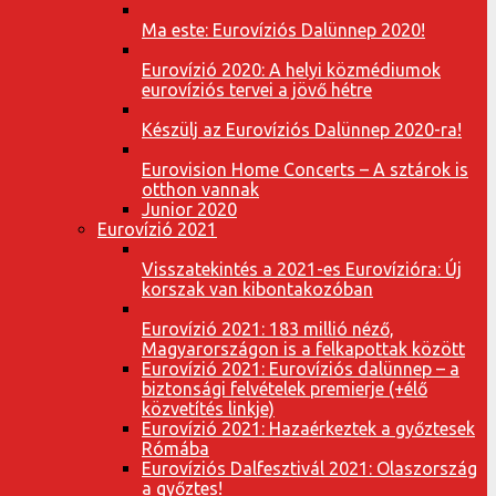
Ma este: Eurovíziós Dalünnep 2020!
Eurovízió 2020: A helyi közmédiumok
eurovíziós tervei a jövő hétre
Készülj az Eurovíziós Dalünnep 2020-ra!
Eurovision Home Concerts – A sztárok is
otthon vannak
Junior 2020
Eurovízió 2021
Visszatekintés a 2021-es Eurovízióra: Új
korszak van kibontakozóban
Eurovízió 2021: 183 millió néző,
Magyarországon is a felkapottak között
Eurovízió 2021: Eurovíziós dalünnep – a
biztonsági felvételek premierje (+élő
közvetítés linkje)
Eurovízió 2021: Hazaérkeztek a győztesek
Rómába
Eurovíziós Dalfesztivál 2021: Olaszország
a győztes!