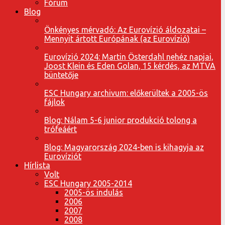
Fórum
Blog
Önkényes mérvadó: Az Eurovízió áldozatai –
Mennyit ártott Európának (az Eurovízió)
Eurovízió 2024: Martin Österdahl nehéz napjai,
Joost Klein és Eden Golan, 15 kérdés, az MTVA
büntetője
ESC Hungary archivum: előkerültek a 2005-ös
fájlok
Blog: Nálam 5-6 junior produkció tolong a
trófeáért
Blog: Magyarország 2024-ben is kihagyja az
Eurovíziót
Hírlista
Volt
ESC Hungary 2005-2014
2005-ös indulás
2006
2007
2008