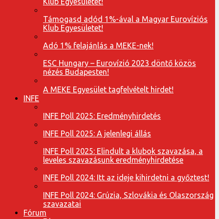
Klub Egyesületet!
Támogasd adód 1%-ával a Magyar Eurovíziós
Klub Egyesületet!
Adó 1% felajánlás a MEKE-nek!
ESC Hungary – Eurovízió 2023 döntő közös
nézés Budapesten!
A MEKE Egyesület tagfelvételt hirdet!
INFE
INFE Poll 2025: Eredményhirdetés
INFE Poll 2025: A jelenlegi állás
INFE Poll 2025: Elindult a klubok szavazása, a
leveles szavazásunk eredményhirdetése
INFE Poll 2024: Itt az ideje kihirdetni a győztest!
INFE Poll 2024: Grúzia, Szlovákia és Olaszország
szavazatai
Fórum