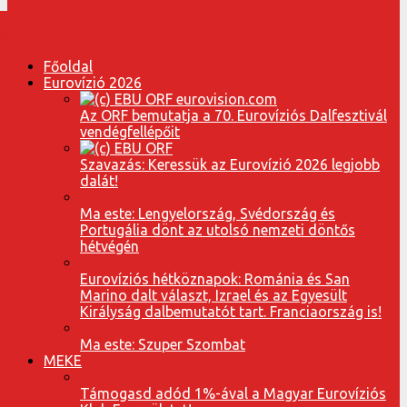
Főoldal
Eurovízió 2026
Az ORF bemutatja a 70. Eurovíziós Dalfesztivál
vendégfellépőit
Szavazás: Keressük az Eurovízió 2026 legjobb
dalát!
Ma este: Lengyelország, Svédország és
Portugália dönt az utolsó nemzeti döntős
hétvégén
Eurovíziós hétköznapok: Románia és San
Marino dalt választ, Izrael és az Egyesült
Királyság dalbemutatót tart. Franciaország is!
Ma este: Szuper Szombat
MEKE
Támogasd adód 1%-ával a Magyar Eurovíziós