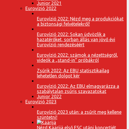
Junior 2021
Eurovízió 2022
Eurovízió 2022: Nézd meg a produkciókat
a biztonsági felvételekről!
Eurovízió 2022: Sokan üdvözlik a
hazatérőket, sorban állás van jövő évi
Eurovízió rendezéséért
Eurovízió 2022: számok a nézettségről,
videók a „stand-in” próbákról
Zsűrik 2022: Az EBU statisztikailag
lehetetlen dolgot kér
Eurovízió 2022: Az EBU elmagyarázza a
szabálytalan zsűris szavazatokat
Junior 2022
Eurovízió 2023
Eurovízió 2023 után: a zsűrit meg kellene
szüntetni!
Nézd Käärijä első ESC utáni koncertjét