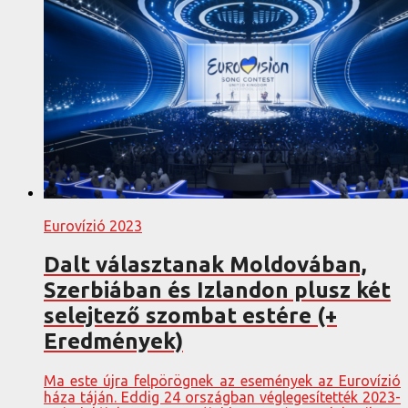
Eurovízió 2023
Dalt választanak Moldovában,
Szerbiában és Izlandon plusz két
selejtező szombat estére (+
Eredmények)
Ma este újra felpörögnek az események az Eurovízió
háza táján. Eddig 24 országban véglegesítették 2023-