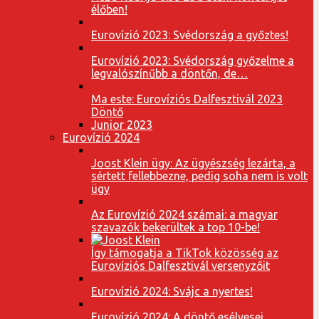
élőben!
Eurovízió 2023: Svédország a győztes!
Eurovízió 2023: Svédország győzelme a
legvalószínűbb a döntőn, de…
Ma este: Eurovíziós Dalfesztivál 2023
Döntő
Junior 2023
Eurovízió 2024
Joost Klein ügy: Az ügyészség lezárta, a
sértett fellebbezne, pedig soha nem is volt
ügy
Az Eurovízió 2024 számai: a magyar
szavazók bekerültek a top 10-be!
Így támogatja a TikTok közösség az
Eurovíziós Dalfesztivál versenyzőit
Eurovízió 2024: Svájc a nyertes!
Eurovízió 2024: A döntő esélyesei