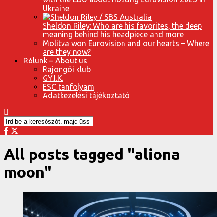
Ukraine
Sheldon Riley: Who are his favorites, the deep
meaning behind his headpiece and more
Molitva won Eurovision and our hearts – Where
are they now?
Rólunk – About us
Rajongói klub
GY.I.K.
ESC tanfolyam
Adatkezelési tájékoztató
All posts tagged "aliona
moon"