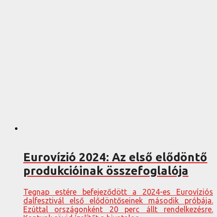
Eurovízió 2024: Az első elődöntő
produkcióinak összefoglalója
Tegnap estére befejeződött a 2024-es Eurovíziós
dalfesztivál első elődöntőseinek második próbája.
Ezúttal országonként 20 perc állt rendelkezésre.