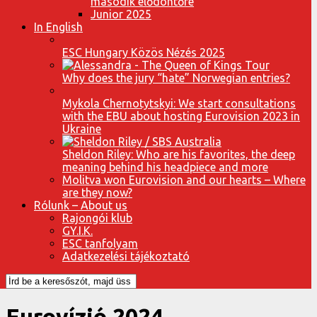
második elődöntőre
Junior 2025
In English
ESC Hungary Közös Nézés 2025
Why does the jury “hate” Norwegian entries?
Mykola Chernotytskyi: We start consultations
with the EBU about hosting Eurovision 2023 in
Ukraine
Sheldon Riley: Who are his favorites, the deep
meaning behind his headpiece and more
Molitva won Eurovision and our hearts – Where
are they now?
Rólunk – About us
Rajongói klub
GY.I.K.
ESC tanfolyam
Adatkezelési tájékoztató
Eurovízió 2024