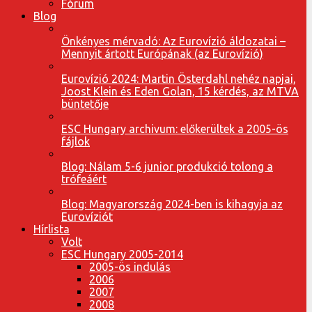
Fórum
Blog
Önkényes mérvadó: Az Eurovízió áldozatai –
Mennyit ártott Európának (az Eurovízió)
Eurovízió 2024: Martin Österdahl nehéz napjai,
Joost Klein és Eden Golan, 15 kérdés, az MTVA
büntetője
ESC Hungary archivum: előkerültek a 2005-ös
fájlok
Blog: Nálam 5-6 junior produkció tolong a
trófeáért
Blog: Magyarország 2024-ben is kihagyja az
Eurovíziót
Hírlista
Volt
ESC Hungary 2005-2014
2005-ös indulás
2006
2007
2008