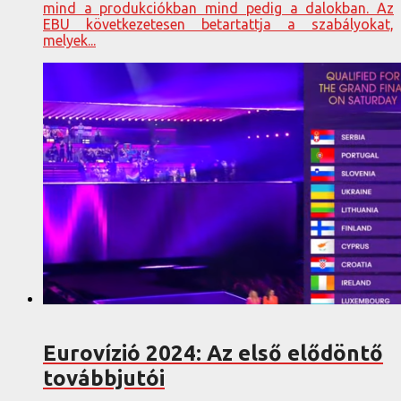
mind a produkciókban mind pedig a dalokban. Az
EBU következetesen betartattja a szabályokat,
melyek...
Eurovízió 2024: Az első elődöntő
továbbjutói