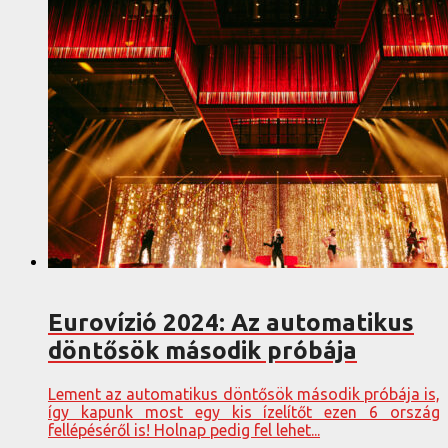
Eurovízió 2024: Az automatikus
döntősök második próbája
Lement az automatikus döntősök második próbája is,
így kapunk most egy kis ízelítőt ezen 6 ország
fellépéséről is! Holnap pedig fel lehet...