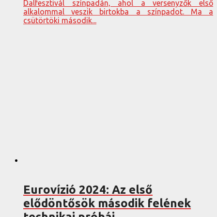
Dalfesztivál színpadán, ahol a versenyzők első
alkalommal veszik birtokba a színpadot. Ma a
csütörtöki második...
Eurovízió 2024: Az első
elődöntősök második felének
technikai próbái