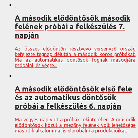
A második elődöntősök második
felének próbái a felkészülés 7.
napján
Az összes elődöntőn résztvevő versenyző ország
befejezte tegnap délután a második körös próbákat.
Ma az automatikus döntősök fognak másodjára
próbálni, és végre...
A második elődöntősök első fele
és az automatikus döntősök
próbái a felkészülés 6. napján
Ma vegyes nap volt a próbák tekintetében: A második
elődöntősök közül a mezőny felének volt lehetősége
második alkalommal is elpróbálni a produkcióikat,...