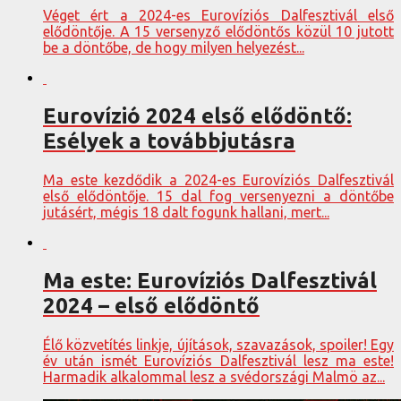
Véget ért a 2024-es Eurovíziós Dalfesztivál első
elődöntője. A 15 versenyző elődöntős közül 10 jutott
be a döntőbe, de hogy milyen helyezést...
Eurovízió 2024 első elődöntő:
Esélyek a továbbjutásra
Ma este kezdődik a 2024-es Eurovíziós Dalfesztivál
első elődöntője. 15 dal fog versenyezni a döntőbe
jutásért, mégis 18 dalt fogunk hallani, mert...
Ma este: Eurovíziós Dalfesztivál
2024 – első elődöntő
Élő közvetítés linkje, újítások, szavazások, spoiler! Egy
év után ismét Eurovíziós Dalfesztivál lesz ma este!
Harmadik alkalommal lesz a svédországi Malmö az...