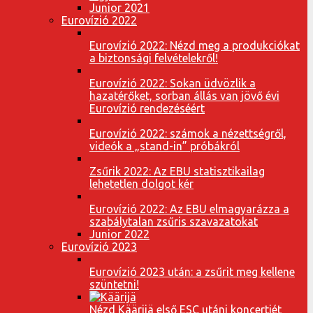
Junior 2021
Eurovízió 2022
Eurovízió 2022: Nézd meg a produkciókat
a biztonsági felvételekről!
Eurovízió 2022: Sokan üdvözlik a
hazatérőket, sorban állás van jövő évi
Eurovízió rendezéséért
Eurovízió 2022: számok a nézettségről,
videók a „stand-in” próbákról
Zsűrik 2022: Az EBU statisztikailag
lehetetlen dolgot kér
Eurovízió 2022: Az EBU elmagyarázza a
szabálytalan zsűris szavazatokat
Junior 2022
Eurovízió 2023
Eurovízió 2023 után: a zsűrit meg kellene
szüntetni!
Nézd Käärijä első ESC utáni koncertjét