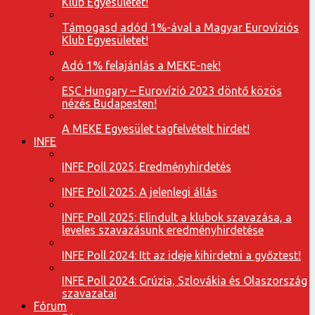
Klub Egyesületet!
Támogasd adód 1%-ával a Magyar Eurovíziós
Klub Egyesületet!
Adó 1% felajánlás a MEKE-nek!
ESC Hungary – Eurovízió 2023 döntő közös
nézés Budapesten!
A MEKE Egyesület tagfelvételt hirdet!
INFE
INFE Poll 2025: Eredményhirdetés
INFE Poll 2025: A jelenlegi állás
INFE Poll 2025: Elindult a klubok szavazása, a
leveles szavazásunk eredményhirdetése
INFE Poll 2024: Itt az ideje kihirdetni a győztest!
INFE Poll 2024: Grúzia, Szlovákia és Olaszország
szavazatai
Fórum