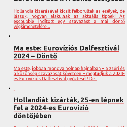
Hollandia kizárásával kicsit felborultak az esélyek, de
lássuk, hogyan alakulnak az aktuális tippek! Az
escbubble indított egy szavazást a mai döntő
végkimenetelére....
Ma este: Eurovíziós Dalfesztivál
2024 – Döntő
Ma este, jobban mondva holnap hajnalban – a zsűri és
a közönség szavazását követően – megtudjuk a 2024-
es Eurovíziós Dalfesztivál győztesét! De...
Hollandiát kizárták, 25-en lépnek
fel a 2024-es Eurovízió
döntőjében