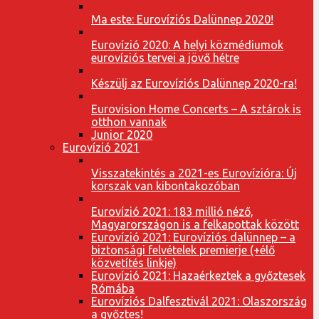
Ma este: Eurovíziós Dalünnep 2020!
Eurovízió 2020: A helyi közmédiumok
eurovíziós tervei a jövő hétre
Készülj az Eurovíziós Dalünnep 2020-ra!
Eurovision Home Concerts – A sztárok is
otthon vannak
Junior 2020
Eurovízió 2021
Visszatekintés a 2021-es Eurovízióra: Új
korszak van kibontakozóban
Eurovízió 2021: 183 millió néző,
Magyarországon is a felkapottak között
Eurovízió 2021: Eurovíziós dalünnep – a
biztonsági felvételek premierje (+élő
közvetítés linkje)
Eurovízió 2021: Hazaérkeztek a győztesek
Rómába
Eurovíziós Dalfesztivál 2021: Olaszország
a győztes!