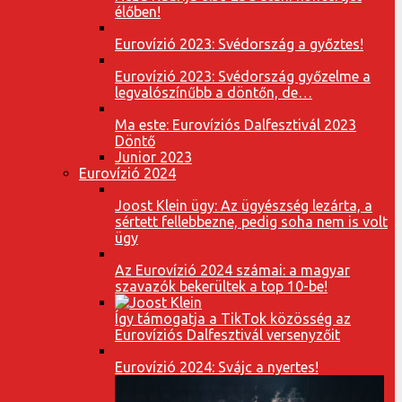
élőben!
Eurovízió 2023: Svédország a győztes!
Eurovízió 2023: Svédország győzelme a
legvalószínűbb a döntőn, de…
Ma este: Eurovíziós Dalfesztivál 2023
Döntő
Junior 2023
Eurovízió 2024
Joost Klein ügy: Az ügyészség lezárta, a
sértett fellebbezne, pedig soha nem is volt
ügy
Az Eurovízió 2024 számai: a magyar
szavazók bekerültek a top 10-be!
Így támogatja a TikTok közösség az
Eurovíziós Dalfesztivál versenyzőit
Eurovízió 2024: Svájc a nyertes!