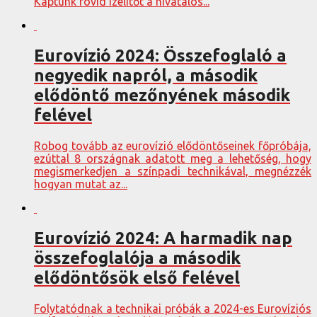
Kaptunk rövid ízelítőt a hivatalos...
Eurovízió 2024: Összefoglaló a
negyedik napról, a második
elődöntő mezőnyének második
felével
Robog tovább az eurovízió elődöntőseinek főpróbája,
ezúttal 8 országnak adatott meg a lehetőség, hogy
megismerkedjen a színpadi technikával, megnézzék
hogyan mutat az...
Eurovízió 2024: A harmadik nap
összefoglalója a második
elődöntősök első felével
Folytatódnak a technikai próbák a 2024-es Eurovíziós