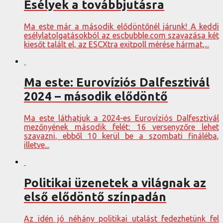
Esélyek a továbbjutásra
Ma este már a második elődöntőnél járunk! A keddi
esélylatolgatásokból az escbubble.com szavazása két
kiesőt talált el, az ESCXtra exitpoll mérése hármat,...
Ma este: Eurovíziós Dalfesztivál
2024 – második elődöntő
Ma este láthatjuk a 2024-es Eurovíziós Dalfesztivál
mezőnyének második felét: 16 versenyzőre lehet
szavazni, ebből 10 kerül be a szombati fináléba,
illetve...
Politikai üzenetek a világnak az
első elődöntő színpadán
Az idén jó néhány politikai utalást fedezhetünk fel