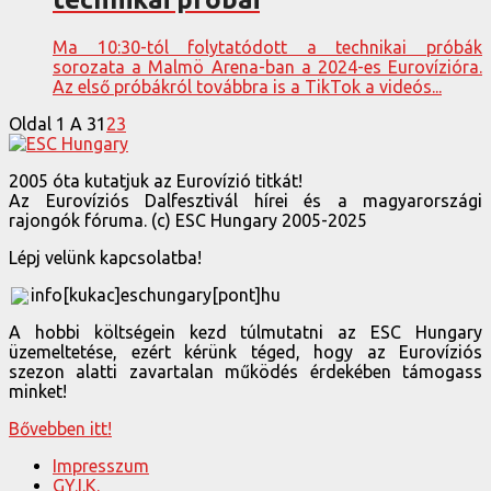
Ma 10:30-tól folytatódott a technikai próbák
sorozata a Malmö Arena-ban a 2024-es Eurovízióra.
Az első próbákról továbbra is a TikTok a videós...
Oldal 1 A 3
1
2
3
2005 óta kutatjuk az Eurovízió titkát!
Az Eurovíziós Dalfesztivál hírei és a magyarországi
rajongók fóruma. (c) ESC Hungary 2005-2025
Lépj velünk kapcsolatba!
info[kukac]eschungary[pont]hu
A hobbi költségein kezd túlmutatni az ESC Hungary
üzemeltetése, ezért kérünk téged, hogy az Eurovíziós
szezon alatti zavartalan működés érdekében támogass
minket!
Bővebben itt!
Impresszum
GY.I.K.