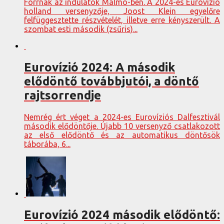
Forrnak az indulatok Malmö-ben. A 2024-es Eurovízió
holland versenyzője, Joost Klein egyelőre
felfüggesztette részvételét, illetve erre kényszerült. A
szombat esti második (zsűris)...
Eurovízió 2024: A második
elődöntő továbbjutói, a döntő
rajtsorrendje
Nemrég ért véget a 2024-es Eurovíziós Dalfesztivál
második elődöntője. Újabb 10 versenyző csatlakozott
az első elődöntő és az automatikus döntősök
táborába, 6...
Eurovízió 2024 második elődöntő: