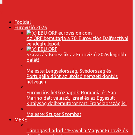
Főoldal
Eurovízió 2026
Az ORF bemutatja a 70. Eurovíziós Dalfesztivál
vendégfellépőit
Szavazás: Keressük az Eurovízió 2026 legjobb
dalát!
Ma este: Lengyelország, Svédország és
Portugália dönt az utolsó nemzeti döntős
hétvégén
Eurovíziós hétköznapok: Románia és San
Marino dalt választ, Izrael és az Egyesült
Királyság dalbemutatót tart. Franciaország is!
Ma este: Szuper Szombat
MEKE
Támogasd adód 1%-ával a Magyar Eurovíziós