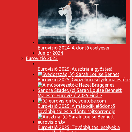
Eurovízió 2024: A döntő esélyesei
Junior 2024
Eurovízió 2025
Eurovízió 2025: Ausztria a győztes!
Eurovízió 2025: Győzelmi esélyek ma estére
Ma este: Eurovízió 2025 Finálé
Eurovízió 2025: A második elődöntő
továbbjutói és a döntő rajtsorrendje
Eurovízió 2025: Továbbjutási esélyek a