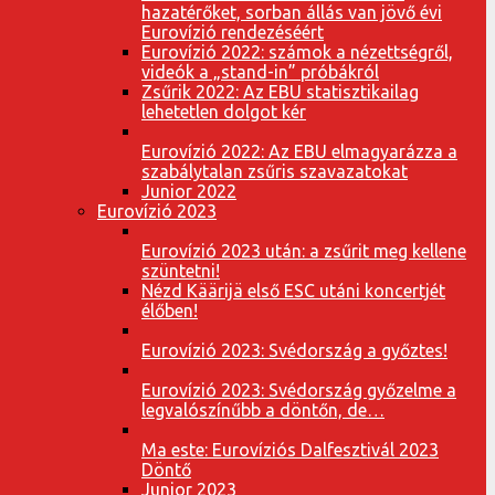
hazatérőket, sorban állás van jövő évi
Eurovízió rendezéséért
Eurovízió 2022: számok a nézettségről,
videók a „stand-in” próbákról
Zsűrik 2022: Az EBU statisztikailag
lehetetlen dolgot kér
Eurovízió 2022: Az EBU elmagyarázza a
szabálytalan zsűris szavazatokat
Junior 2022
Eurovízió 2023
Eurovízió 2023 után: a zsűrit meg kellene
szüntetni!
Nézd Käärijä első ESC utáni koncertjét
élőben!
Eurovízió 2023: Svédország a győztes!
Eurovízió 2023: Svédország győzelme a
legvalószínűbb a döntőn, de…
Ma este: Eurovíziós Dalfesztivál 2023
Döntő
Junior 2023