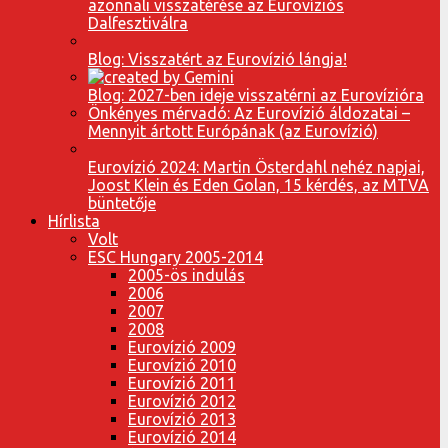
azonnali visszatérése az Eurovíziós
Dalfesztiválra
Blog: Visszatért az Eurovízió lángja!
Blog: 2027-ben ideje visszatérni az Eurovízióra
Önkényes mérvadó: Az Eurovízió áldozatai –
Mennyit ártott Európának (az Eurovízió)
Eurovízió 2024: Martin Österdahl nehéz napjai,
Joost Klein és Eden Golan, 15 kérdés, az MTVA
büntetője
Hírlista
Volt
ESC Hungary 2005-2014
2005-ös indulás
2006
2007
2008
Eurovízió 2009
Eurovízió 2010
Eurovízió 2011
Eurovízió 2012
Eurovízió 2013
Eurovízió 2014