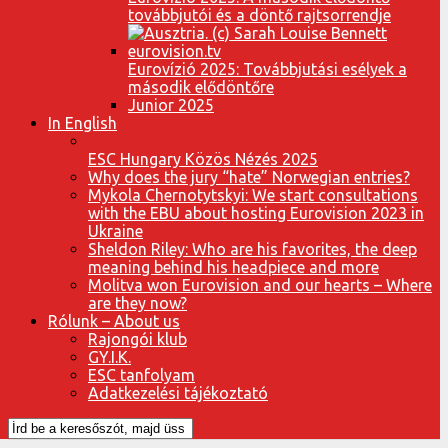
továbbjutói és a döntő rajtsorrendje
Eurovízió 2025: Továbbjutási esélyek a
második elődöntőre
Junior 2025
In English
ESC Hungary Közös Nézés 2025
Why does the jury “hate” Norwegian entries?
Mykola Chernotytskyi: We start consultations
with the EBU about hosting Eurovision 2023 in
Ukraine
Sheldon Riley: Who are his favorites, the deep
meaning behind his headpiece and more
Molitva won Eurovision and our hearts – Where
are they now?
Rólunk – About us
Rajongói klub
GY.I.K.
ESC tanfolyam
Adatkezelési tájékoztató