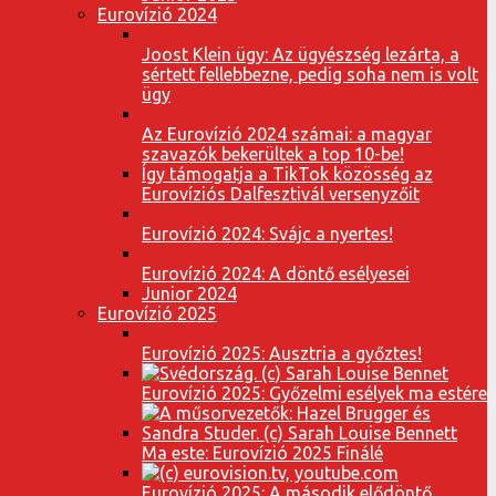
Eurovízió 2024
Joost Klein ügy: Az ügyészség lezárta, a
sértett fellebbezne, pedig soha nem is volt
ügy
Az Eurovízió 2024 számai: a magyar
szavazók bekerültek a top 10-be!
Így támogatja a TikTok közösség az
Eurovíziós Dalfesztivál versenyzőit
Eurovízió 2024: Svájc a nyertes!
Eurovízió 2024: A döntő esélyesei
Junior 2024
Eurovízió 2025
Eurovízió 2025: Ausztria a győztes!
Eurovízió 2025: Győzelmi esélyek ma estére
Ma este: Eurovízió 2025 Finálé
Eurovízió 2025: A második elődöntő