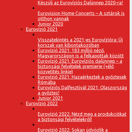
Készülj az Eurovíziós Dalünnep 2020-ra!
Eurovision Home Concerts – A sztárok is
otthon vannak
Junior 2020
Eurovízió 2021
Visszatekintés a 2021-es Eurovízióra: Új
korszak van kibontakozóban
Eurovízió 2021: 183 millió néző,
Magyarországon is a felkapottak között
Eurovízió 2021: Eurovíziós dalünnep – a
biztonsági felvételek premierje (+élő
közvetítés linkje)
Eurovízió 2021: Hazaérkeztek a győztesek
Rómába
Eurovíziós Dalfesztivál 2021: Olaszország
a győztes!
Junior 2021
Eurovízió 2022
Eurovízió 2022: Nézd meg a produkciókat
a biztonsági felvételekről!
Eurovízió 2022: Sokan üdvözlik a