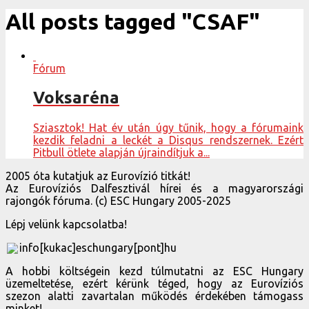
All posts tagged "CSAF"
Fórum
Voksaréna
Sziasztok! Hat év után úgy tűnik, hogy a fórumaink
kezdik feladni a leckét a Disqus rendszernek. Ezért
Pitbull ötlete alapján újraindítjuk a...
2005 óta kutatjuk az Eurovízió titkát!
Az Eurovíziós Dalfesztivál hírei és a magyarországi
rajongók fóruma. (c) ESC Hungary 2005-2025
Lépj velünk kapcsolatba!
info[kukac]eschungary[pont]hu
A hobbi költségein kezd túlmutatni az ESC Hungary
üzemeltetése, ezért kérünk téged, hogy az Eurovíziós
szezon alatti zavartalan működés érdekében támogass
minket!