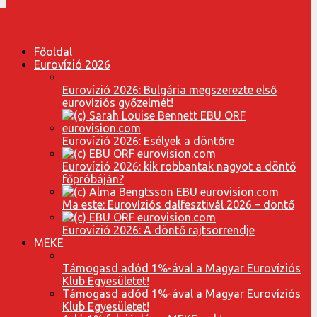
Főoldal
Eurovízió 2026
Eurovízió 2026: Bulgária megszerezte első
eurovíziós győzelmét!
Eurovízió 2026: Esélyek a döntőre
Eurovízió 2026: kik robbantak nagyot a döntő
főpróbáján?
Ma este: Eurovíziós dalfesztivál 2026 – döntő
Eurovízió 2026: A döntő rajtsorrendje
MEKE
Támogasd adód 1%-ával a Magyar Eurovíziós
Klub Egyesületet!
Támogasd adód 1%-ával a Magyar Eurovíziós
Klub Egyesületet!