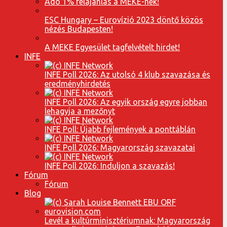
Adó 1% felajánlás a MEKE-nek!
ESC Hungary – Eurovízió 2023 döntő közös
nézés Budapesten!
A MEKE Egyesület tagfelvételt hirdet!
INFE
INFE Poll 2026: Az utolsó 4 klub szavazása és
eredményhirdetés
INFE Poll 2026: Az egyik ország egyre jobban
lehagyja a mezőnyt
INFE Poll: Újabb fejlemények a ponttáblán
INFE Poll 2026: Magyarország szavazatai
INFE Poll 2026: Induljon a szavazás!
Fórum
Fórum
Blog
Levél a kultúrminisztériumnak: Magyarország