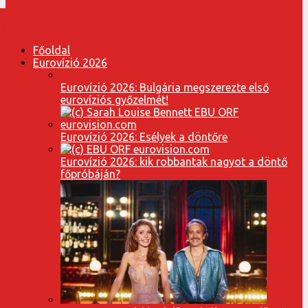
Főoldal
Eurovízió 2026
Eurovízió 2026: Bulgária megszerezte első
eurovíziós győzelmét!
Eurovízió 2026: Esélyek a döntőre
Eurovízió 2026: kik robbantak nagyot a döntő
főpróbáján?