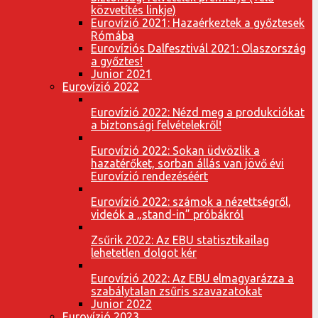
közvetítés linkje)
Eurovízió 2021: Hazaérkeztek a győztesek
Rómába
Eurovíziós Dalfesztivál 2021: Olaszország
a győztes!
Junior 2021
Eurovízió 2022
Eurovízió 2022: Nézd meg a produkciókat
a biztonsági felvételekről!
Eurovízió 2022: Sokan üdvözlik a
hazatérőket, sorban állás van jövő évi
Eurovízió rendezéséért
Eurovízió 2022: számok a nézettségről,
videók a „stand-in” próbákról
Zsűrik 2022: Az EBU statisztikailag
lehetetlen dolgot kér
Eurovízió 2022: Az EBU elmagyarázza a
szabálytalan zsűris szavazatokat
Junior 2022
Eurovízió 2023