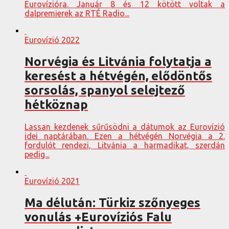
Eurovízióra. Január 8 és 12 kötött voltak a
dalpremierek az RTÉ Radio...
Eurovízió 2022
Norvégia és Litvánia folytatja a
keresést a hétvégén, elődöntős
sorsolás, spanyol selejtező
hétköznap
Lassan kezdenek sűrűsödni a dátumok az Eurovízió
idei naptárában. Ezen a hétvégén Norvégia a 2.
fordulót rendezi, Litvánia a harmadikat, szerdán
pedig...
Eurovízió 2021
Ma délután: Türkiz szőnyeges
vonulás +Eurovíziós Falu