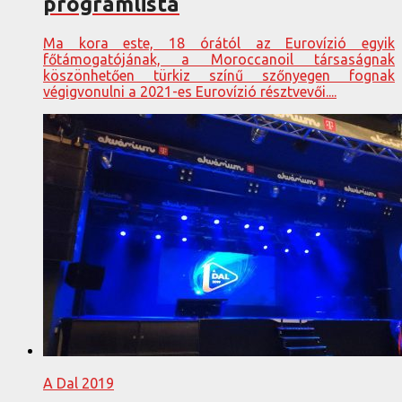
programlista
Ma kora este, 18 órától az Eurovízió egyik
főtámogatójának, a Moroccanoil társaságnak
köszönhetően türkiz színű szőnyegen fognak
végigvonulni a 2021-es Eurovízió résztvevői....
A Dal 2019