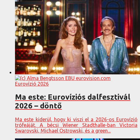
Eurovízió 2026
Ma este: Eurovíziós dalfesztivál
2026 – döntő
Ma este kiderül, hogy ki viszi el a 2026-os Eurovízió
trófeáját. A bécsi Wiener Stadthalle-ban Victoria
Swarovski, Michael Ostrowski, és a green...