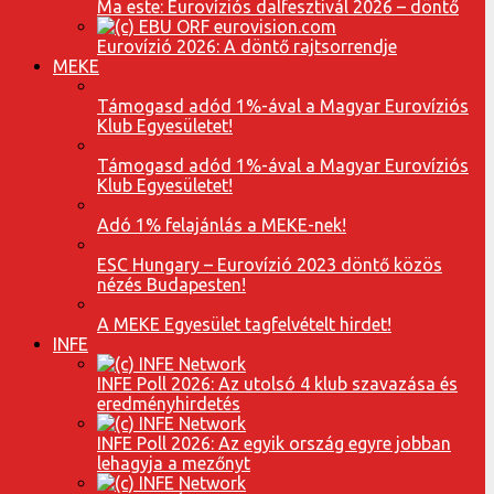
Ma este: Eurovíziós dalfesztivál 2026 – döntő
Eurovízió 2026: A döntő rajtsorrendje
MEKE
Támogasd adód 1%-ával a Magyar Eurovíziós
Klub Egyesületet!
Támogasd adód 1%-ával a Magyar Eurovíziós
Klub Egyesületet!
Adó 1% felajánlás a MEKE-nek!
ESC Hungary – Eurovízió 2023 döntő közös
nézés Budapesten!
A MEKE Egyesület tagfelvételt hirdet!
INFE
INFE Poll 2026: Az utolsó 4 klub szavazása és
eredményhirdetés
INFE Poll 2026: Az egyik ország egyre jobban
lehagyja a mezőnyt