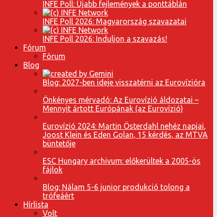
INFE Poll: Újabb fejlemények a ponttáblán
INFE Poll 2026: Magyarország szavazatai
INFE Poll 2026: Induljon a szavazás!
Fórum
Fórum
Blog
Blog: 2027-ben ideje visszatérni az Eurovízióra
Önkényes mérvadó: Az Eurovízió áldozatai –
Mennyit ártott Európának (az Eurovízió)
Eurovízió 2024: Martin Österdahl nehéz napjai,
Joost Klein és Eden Golan, 15 kérdés, az MTVA
büntetője
ESC Hungary archivum: előkerültek a 2005-ös
fájlok
Blog: Nálam 5-6 junior produkció tolong a
trófeáért
Hírlista
Volt