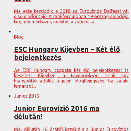
Ma este kezdődik a 2018-as Eurovíziós Dalfesztivál
első elődöntője. A mai fordulóban 19 ország előadója
fog megmérkőzni, melyből a zsűri és a...
Blog
ESC Hungary Kijevben – Két élő
bejelentkezés
Az ESC Hungary csapata két élő bejelentkezést is
készített Kijevben, a Facebook-on. Csak egy
hiánypótló adalék a jelen blogbejegyzés, ha valaki
lemaradt...
Junior 2016
Junior Eurovízió 2016 ma
délután!
Ma, délután 16 órától kezdődik a Junior Eurovíziós