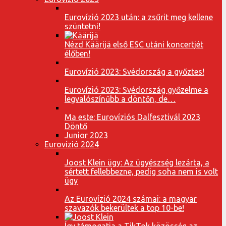
Eurovízió 2023 után: a zsűrit meg kellene
szüntetni!
Nézd Käärijä első ESC utáni koncertjét
élőben!
Eurovízió 2023: Svédország a győztes!
Eurovízió 2023: Svédország győzelme a
legvalószínűbb a döntőn, de…
Ma este: Eurovíziós Dalfesztivál 2023
Döntő
Junior 2023
Eurovízió 2024
Joost Klein ügy: Az ügyészség lezárta, a
sértett fellebbezne, pedig soha nem is volt
ügy
Az Eurovízió 2024 számai: a magyar
szavazók bekerültek a top 10-be!
Így támogatja a TikTok közösség az