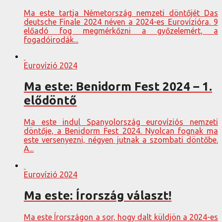
Ma este tartja Németország nemzeti döntőjét Das
deutsche Finale 2024 néven a 2024-es Eurovízióra. 9
előadó fog megmérkőzni a győzelemért, a
fogadóirodák...
Eurovízió 2024
Ma este: Benidorm Fest 2024 – 1.
elődöntő
Ma este indul Spanyolország eurovíziós nemzeti
döntője, a Benidorm Fest 2024. Nyolcan fognak ma
este versenyezni, négyen jutnak a szombati döntőbe.
A...
Eurovízió 2024
Ma este: Írország választ!
Ma este Írországon a sor, hogy dalt küldjön a 2024-es