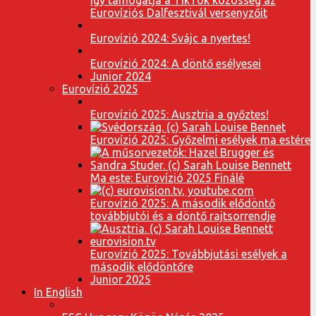
Eurovíziós Dalfesztivál versenyzőit
Eurovízió 2024: Svájc a nyertes!
Eurovízió 2024: A döntő esélyesei
Junior 2024
Eurovízió 2025
Eurovízió 2025: Ausztria a győztes!
Eurovízió 2025: Győzelmi esélyek ma estére
Ma este: Eurovízió 2025 Finálé
Eurovízió 2025: A második elődöntő
továbbjutói és a döntő rajtsorrendje
Eurovízió 2025: Továbbjutási esélyek a
második elődöntőre
Junior 2025
In English