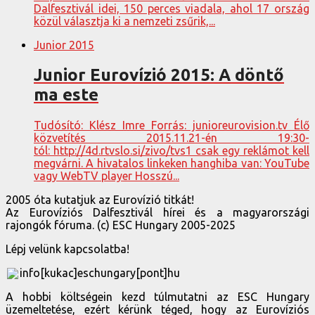
Dalfesztivál idei, 150 perces viadala, ahol 17 ország
közül választja ki a nemzeti zsűrik,...
Junior 2015
Junior Eurovízió 2015: A döntő
ma este
Tudósító: Klész Imre Forrás: junioreurovision.tv Élő
közvetítés 2015.11.21-én 19:30-
tól: http://4d.rtvslo.si/zivo/tvs1 csak egy reklámot kell
megvárni. A hivatalos linkeken hanghiba van: YouTube
vagy WebTV player Hosszú...
2005 óta kutatjuk az Eurovízió titkát!
Az Eurovíziós Dalfesztivál hírei és a magyarországi
rajongók fóruma. (c) ESC Hungary 2005-2025
Lépj velünk kapcsolatba!
info[kukac]eschungary[pont]hu
A hobbi költségein kezd túlmutatni az ESC Hungary
üzemeltetése, ezért kérünk téged, hogy az Eurovíziós