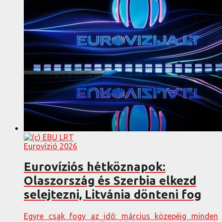
Eurovízió 2026
Eurovíziós hétköznapok:
Olaszország és Szerbia elkezd
selejtezni, Litvánia dönteni fog
Egyre csak fogy az idő: március közepéig minden