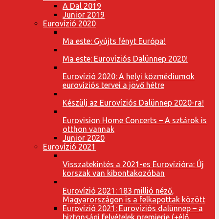
A Dal 2019
Junior 2019
Eurovízió 2020
Ma este: Gyújts fényt Európa!
Ma este: Eurovíziós Dalünnep 2020!
Eurovízió 2020: A helyi közmédiumok
eurovíziós tervei a jövő hétre
Készülj az Eurovíziós Dalünnep 2020-ra!
Eurovision Home Concerts – A sztárok is
otthon vannak
Junior 2020
Eurovízió 2021
Visszatekintés a 2021-es Eurovízióra: Új
korszak van kibontakozóban
Eurovízió 2021: 183 millió néző,
Magyarországon is a felkapottak között
Eurovízió 2021: Eurovíziós dalünnep – a
biztonsági felvételek premierje (+élő