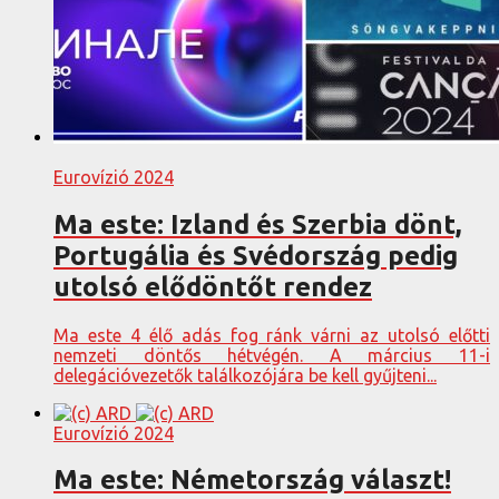
Eurovízió 2024
Ma este: Izland és Szerbia dönt,
Portugália és Svédország pedig
utolsó elődöntőt rendez
Ma este 4 élő adás fog ránk várni az utolsó előtti
nemzeti döntős hétvégén. A március 11-i
delegációvezetők találkozójára be kell gyűjteni...
Eurovízió 2024
Ma este: Németország választ!