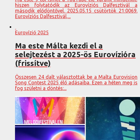
hiszen folytatódik az Eurovíziós Dalfesztivál a
második elődöntővel. 2025.05.15 csütörtök 21:0069.
Eurovíziós Dalfesztivál,...
Eurovízió 2025
Ma este Málta kezdi el a
selejtezést a 2025-ös Eurovízióra
(frissítve)
Összesen 24 dalt választottak be a Malta Eurovision
Song Contest 2025 élő adásaiba. Ezen a héten meg is
fog születni a döntés:...