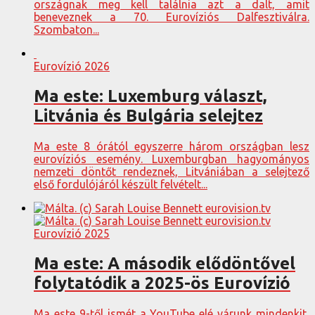
országnak meg kell találnia azt a dalt, amit
beneveznek a 70. Eurovíziós Dalfesztiválra.
Szombaton...
Eurovízió 2026
Ma este: Luxemburg választ,
Litvánia és Bulgária selejtez
Ma este 8 órától egyszerre három országban lesz
eurovíziós esemény. Luxemburgban hagyományos
nemzeti döntőt rendeznek, Litvániában a selejtező
első fordulójáról készült felvételt...
Eurovízió 2025
Ma este: A második elődöntővel
folytatódik a 2025-ös Eurovízió
Ma este 9-től ismét a YouTube elé várunk mindenkit,