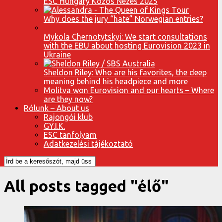
ESC Hungary Közös Nézés 2025
Why does the jury “hate” Norwegian entries?
Mykola Chernotytskyi: We start consultations
with the EBU about hosting Eurovision 2023 in
Ukraine
Sheldon Riley: Who are his favorites, the deep
meaning behind his headpiece and more
Molitva won Eurovision and our hearts – Where
are they now?
Rólunk – About us
Rajongói klub
GY.I.K.
ESC tanfolyam
Adatkezelési tájékoztató
All posts tagged "élő"