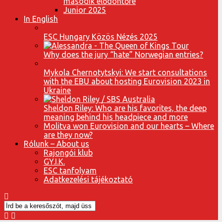
második elődöntőre
Junior 2025
In English
ESC Hungary Közös Nézés 2025
Why does the jury “hate” Norwegian entries?
Mykola Chernotytskyi: We start consultations
with the EBU about hosting Eurovision 2023 in
Ukraine
Sheldon Riley: Who are his favorites, the deep
meaning behind his headpiece and more
Molitva won Eurovision and our hearts – Where
are they now?
Rólunk – About us
Rajongói klub
GY.I.K.
ESC tanfolyam
Adatkezelési tájékoztató