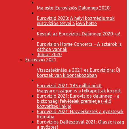
Ma este: Eurovíziós Dalünnep 2020!
Eurovízió 2020: A helyi közmédiumok
eurovíziós tervei a jövő hétre
Készülj az Eurovíziós Dalünnep 2020-ra!
Eurovision Home Concerts – A sztárok is
otthon vannak
Junior 2020
Eurovízió 2021
Visszatekintés a 2021-es Eurovízióra: Új
korszak van kibontakozóban
Eurovízió 2021: 183 millió néző,
Magyarországon is a felkapottak között
Eurovízió 2021: Eurovíziós dalünnep – a
biztonsági felvételek premierje (+élő
közvetítés linkje)
Eurovízió 2021: Hazaérkeztek a győztesek
Rómába
Eurovíziós Dalfesztivál 2021: Olaszország
a győztes!