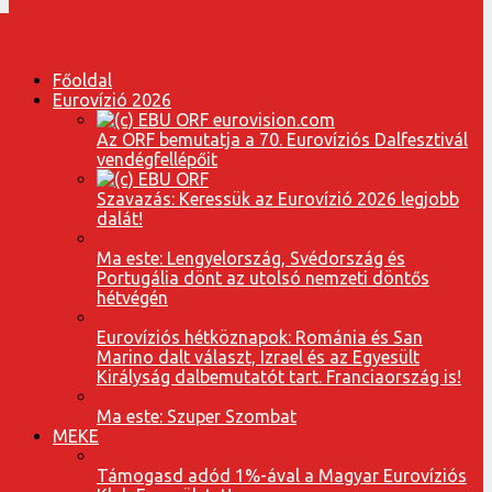
Főoldal
Eurovízió 2026
Az ORF bemutatja a 70. Eurovíziós Dalfesztivál
vendégfellépőit
Szavazás: Keressük az Eurovízió 2026 legjobb
dalát!
Ma este: Lengyelország, Svédország és
Portugália dönt az utolsó nemzeti döntős
hétvégén
Eurovíziós hétköznapok: Románia és San
Marino dalt választ, Izrael és az Egyesült
Királyság dalbemutatót tart. Franciaország is!
Ma este: Szuper Szombat
MEKE
Támogasd adód 1%-ával a Magyar Eurovíziós