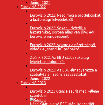
Junior 2021
Eurovízió 2022
Eurovízió 2022: Nézd meg a produkciókat
a biztonsági felvételekről!
Eurovízió 2022: Sokan üdvözlik a
hazatérőket, sorban állás van jövő évi
Eurovízió rendezéséért
Eurovízió 2022: számok a nézettségről,
videók a „stand-in” próbákról
Zsűrik 2022: Az EBU statisztikailag
lehetetlen dolgot kér
Eurovízió 2022: Az EBU elmagyarázza a
szabálytalan zsűris szavazatokat
Junior 2022
Eurovízió 2023
Eurovízió 2023 után: a zsűrit meg kellene
szüntetni!
Nézd Käärijä első ESC utáni koncertjét