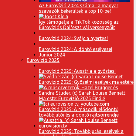
Az Eurovízió 2024 számai: a magyar
szavazók bekerültek a top 10-be!
Így támogatja a TikTok közösség az
Eurovíziós Dalfesztivál versenyzőit
Eurovízió 2024: Svájc a nyertes!
Eurovízió 2024: A döntő esélyesei
Junior 2024
Eurovízió 2025
Eurovízió 2025: Ausztria a győztes!
Eurovízió 2025: Győzelmi esélyek ma estére
Ma este: Eurovízió 2025 Finálé
Eurovízió 2025: A második elődöntő
továbbjutói és a döntő rajtsorrendje
Eurovízió 2025: Továbbjutási esélyek a