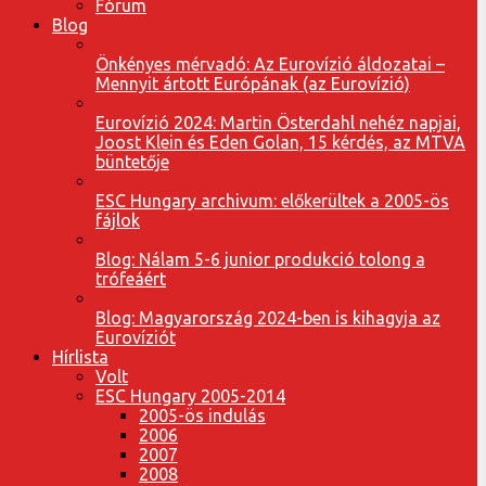
Fórum
Blog
Önkényes mérvadó: Az Eurovízió áldozatai –
Mennyit ártott Európának (az Eurovízió)
Eurovízió 2024: Martin Österdahl nehéz napjai,
Joost Klein és Eden Golan, 15 kérdés, az MTVA
büntetője
ESC Hungary archivum: előkerültek a 2005-ös
fájlok
Blog: Nálam 5-6 junior produkció tolong a
trófeáért
Blog: Magyarország 2024-ben is kihagyja az
Eurovíziót
Hírlista
Volt
ESC Hungary 2005-2014
2005-ös indulás
2006
2007
2008