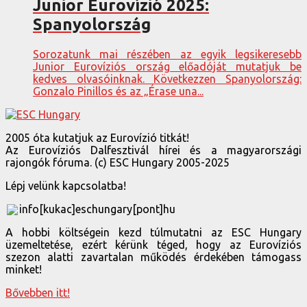
Junior Eurovízió 2025:
Spanyolország
Sorozatunk mai részében az egyik legsikeresebb
Junior Eurovíziós ország előadóját mutatjuk be
kedves olvasóinknak. Következzen Spanyolország:
Gonzalo Pinillos és az „Érase una...
2005 óta kutatjuk az Eurovízió titkát!
Az Eurovíziós Dalfesztivál hírei és a magyarországi
rajongók fóruma. (c) ESC Hungary 2005-2025
Lépj velünk kapcsolatba!
info[kukac]eschungary[pont]hu
A hobbi költségein kezd túlmutatni az ESC Hungary
üzemeltetése, ezért kérünk téged, hogy az Eurovíziós
szezon alatti zavartalan működés érdekében támogass
minket!
Bővebben itt!