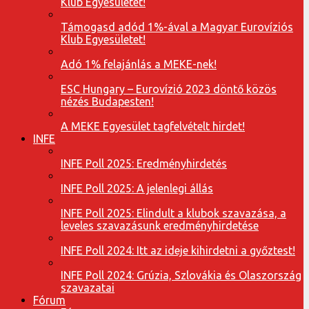
Klub Egyesületet!
Támogasd adód 1%-ával a Magyar Eurovíziós
Klub Egyesületet!
Adó 1% felajánlás a MEKE-nek!
ESC Hungary – Eurovízió 2023 döntő közös
nézés Budapesten!
A MEKE Egyesület tagfelvételt hirdet!
INFE
INFE Poll 2025: Eredményhirdetés
INFE Poll 2025: A jelenlegi állás
INFE Poll 2025: Elindult a klubok szavazása, a
leveles szavazásunk eredményhirdetése
INFE Poll 2024: Itt az ideje kihirdetni a győztest!
INFE Poll 2024: Grúzia, Szlovákia és Olaszország
szavazatai
Fórum