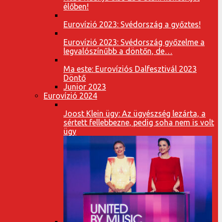
élőben!
Eurovízió 2023: Svédország a győztes!
Eurovízió 2023: Svédország győzelme a
legvalószínűbb a döntőn, de…
Ma este: Eurovíziós Dalfesztivál 2023
Döntő
Junior 2023
Eurovízió 2024
Joost Klein ügy: Az ügyészség lezárta, a
sértett fellebbezne, pedig soha nem is volt
ügy