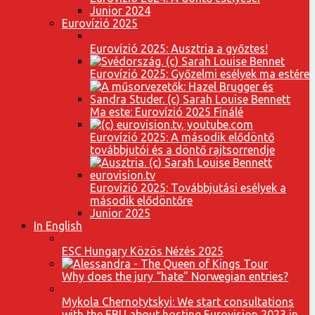
Junior 2024
Eurovízió 2025
Eurovízió 2025: Ausztria a győztes!
Eurovízió 2025: Győzelmi esélyek ma estére
Ma este: Eurovízió 2025 Finálé
Eurovízió 2025: A második elődöntő
továbbjutói és a döntő rajtsorrendje
Eurovízió 2025: Továbbjutási esélyek a
második elődöntőre
Junior 2025
In English
ESC Hungary Közös Nézés 2025
Why does the jury “hate” Norwegian entries?
Mykola Chernotytskyi: We start consultations
with the EBU about hosting Eurovision 2023 in