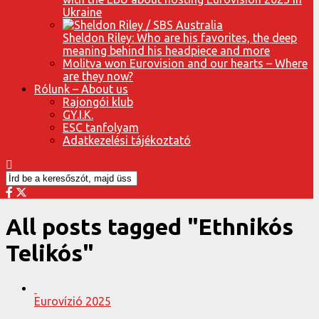
Ukraine
Sheldon Riley: Who are his favorites, the deep
meaning behind his headpiece and more
Molitva won Eurovision and our hearts – Where
are they now?
Rólunk – About us
Rajongói klub
GY.I.K.
ESC tanfolyam
Adatkezelési tájékoztató
All posts tagged "Ethnikós
Telikós"
Eurovízió 2025