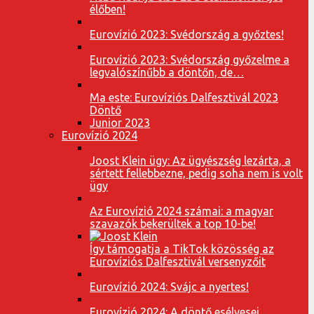
élőben!
Eurovízió 2023: Svédország a győztes!
Eurovízió 2023: Svédország győzelme a
legvalószínűbb a döntőn, de…
Ma este: Eurovíziós Dalfesztivál 2023
Döntő
Junior 2023
Eurovízió 2024
Joost Klein ügy: Az ügyészség lezárta, a
sértett fellebbezne, pedig soha nem is volt
ügy
Az Eurovízió 2024 számai: a magyar
szavazók bekerültek a top 10-be!
Így támogatja a TikTok közösség az
Eurovíziós Dalfesztivál versenyzőit
Eurovízió 2024: Svájc a nyertes!
Eurovízió 2024: A döntő esélyesei