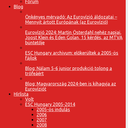
Fórum
Blog
Önkényes mérvadó: Az Eurovízió áldozatai –
Mennyit ártott Európának (az Eurovízió)
Eurovízió 2024: Martin Österdahl nehéz napjai,
Joost Klein és Eden Golan, 15 kérdés, az MTVA
büntetője
ESC Hungary archivum: előkerültek a 2005-ös
fájlok
Blog: Nálam 5-6 junior produkció tolong a
trófeáért
Blog: Magyarország 2024-ben is kihagyja az
Eurovíziót
Hírlista
Volt
ESC Hungary 2005-2014
2005-ös indulás
2006
2007
2008