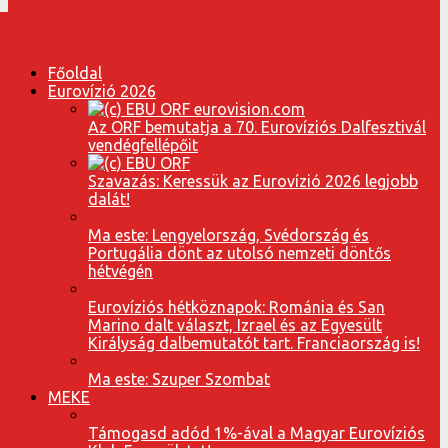
Főoldal
Eurovízió 2026
Az ORF bemutatja a 70. Eurovíziós Dalfesztivál
vendégfellépőit
Szavazás: Keressük az Eurovízió 2026 legjobb
dalát!
Ma este: Lengyelország, Svédország és
Portugália dönt az utolsó nemzeti döntős
hétvégén
Eurovíziós hétköznapok: Románia és San
Marino dalt választ, Izrael és az Egyesült
Királyság dalbemutatót tart. Franciaország is!
Ma este: Szuper Szombat
MEKE
Támogasd adód 1%-ával a Magyar Eurovíziós