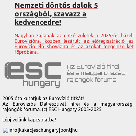
Nemzeti döntős dalok 5
országból, szavazz a
kedvencedre!
Nagyban zajlanak az előkészületek a 2025-ös bázeli
Eurovízióra, közben lezárult az előregisztráció az
Eurovízió élő showjaira és az azokat megelőző két
főpróbára....
2005 óta kutatjuk az Eurovízió titkát!
Az Eurovíziós Dalfesztivál hírei és a magyarországi
rajongók fóruma. (c) ESC Hungary 2005-2025
Lépj velünk kapcsolatba!
info[kukac]eschungary[pont]hu