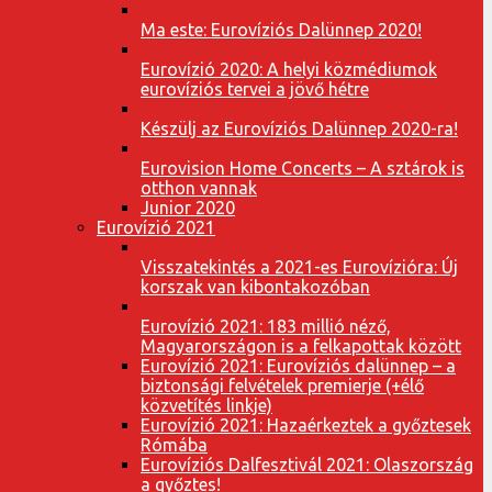
Ma este: Eurovíziós Dalünnep 2020!
Eurovízió 2020: A helyi közmédiumok
eurovíziós tervei a jövő hétre
Készülj az Eurovíziós Dalünnep 2020-ra!
Eurovision Home Concerts – A sztárok is
otthon vannak
Junior 2020
Eurovízió 2021
Visszatekintés a 2021-es Eurovízióra: Új
korszak van kibontakozóban
Eurovízió 2021: 183 millió néző,
Magyarországon is a felkapottak között
Eurovízió 2021: Eurovíziós dalünnep – a
biztonsági felvételek premierje (+élő
közvetítés linkje)
Eurovízió 2021: Hazaérkeztek a győztesek
Rómába
Eurovíziós Dalfesztivál 2021: Olaszország
a győztes!