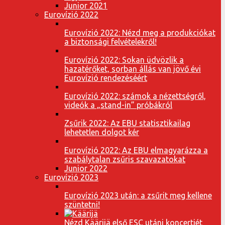
Junior 2021
Eurovízió 2022
Eurovízió 2022: Nézd meg a produkciókat
a biztonsági felvételekről!
Eurovízió 2022: Sokan üdvözlik a
hazatérőket, sorban állás van jövő évi
Eurovízió rendezéséért
Eurovízió 2022: számok a nézettségről,
videók a „stand-in” próbákról
Zsűrik 2022: Az EBU statisztikailag
lehetetlen dolgot kér
Eurovízió 2022: Az EBU elmagyarázza a
szabálytalan zsűris szavazatokat
Junior 2022
Eurovízió 2023
Eurovízió 2023 után: a zsűrit meg kellene
szüntetni!
Nézd Käärijä első ESC utáni koncertjét