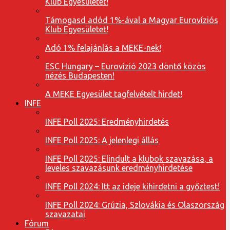
Klub Egyesületet!
Támogasd adód 1%-ával a Magyar Eurovíziós
Klub Egyesületet!
Adó 1% felajánlás a MEKE-nek!
ESC Hungary – Eurovízió 2023 döntő közös
nézés Budapesten!
A MEKE Egyesület tagfelvételt hirdet!
INFE
INFE Poll 2025: Eredményhirdetés
INFE Poll 2025: A jelenlegi állás
INFE Poll 2025: Elindult a klubok szavazása, a
leveles szavazásunk eredményhirdetése
INFE Poll 2024: Itt az ideje kihirdetni a győztest!
INFE Poll 2024: Grúzia, Szlovákia és Olaszország
szavazatai
Fórum