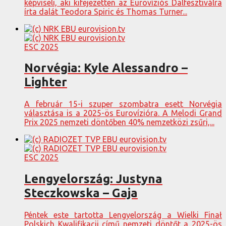
képviseli, aki kifejezetten az Eurovíziós Dalfesztiválra
írta dalát Teodora Spiric és Thomas Turner...
ESC 2025
Norvégia: Kyle Alessandro –
Lighter
A február 15-i szuper szombatra esett Norvégia
választása is a 2025-ös Eurovízióra. A Melodi Grand
Prix 2025 nemzeti döntőben 40% nemzetközi zsűri,...
ESC 2025
Lengyelország: Justyna
Steczkowska – Gaja
Péntek este tartotta Lengyelország a Wielki Finał
Polskich Kwalifikacji című nemzeti döntőt a 2025-ös