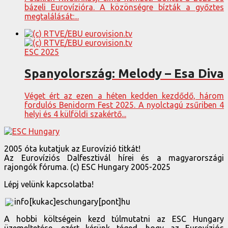
bázeli Eurovízióra. A közönségre bízták a győztes
megtalálását:...
ESC 2025
Spanyolország: Melody – Esa Diva
Véget ért az ezen a héten kedden kezdődő, három
fordulós Benidorm Fest 2025. A nyolctagú zsűriben 4
helyi és 4 külföldi szakértő...
2005 óta kutatjuk az Eurovízió titkát!
Az Eurovíziós Dalfesztivál hírei és a magyarországi
rajongók fóruma. (c) ESC Hungary 2005-2025
Lépj velünk kapcsolatba!
info[kukac]eschungary[pont]hu
A hobbi költségein kezd túlmutatni az ESC Hungary