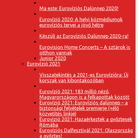
Ma este: Eurovíziós Dalünnep 2020!
Eurovízió 2020: A helyi közmédiumok
eurovíziós tervei a jövő hétre
Készülj az Eurovíziós Dalünnep 2020-ra!
Eurovision Home Concerts – A sztárok is
otthon vannak
Junior 2020
Eurovízió 2021
Visszatekintés a 2021-es Eurovízióra: Új
korszak van kibontakozóban
Eurovízió 2021: 183 millió néző,
Magyarországon is a felkapottak között
Eurovízió 2021: Eurovíziós dalünnep – a
biztonsági felvételek premierje (+élő
közvetítés linkje)
Eurovízió 2021: Hazaérkeztek a győztesek
Rómába
Eurovíziós Dalfesztivál 2021: Olaszország
a győztes!