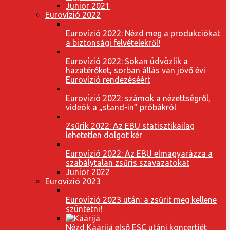
Junior 2021
Eurovízió 2022
Eurovízió 2022: Nézd meg a produkciókat
a biztonsági felvételekről!
Eurovízió 2022: Sokan üdvözlik a
hazatérőket, sorban állás van jövő évi
Eurovízió rendezéséért
Eurovízió 2022: számok a nézettségről,
videók a „stand-in” próbákról
Zsűrik 2022: Az EBU statisztikailag
lehetetlen dolgot kér
Eurovízió 2022: Az EBU elmagyarázza a
szabálytalan zsűris szavazatokat
Junior 2022
Eurovízió 2023
Eurovízió 2023 után: a zsűrit meg kellene
szüntetni!
Nézd Käärijä első ESC utáni koncertjét