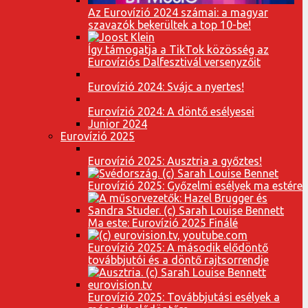
Az Eurovízió 2024 számai: a magyar
szavazók bekerültek a top 10-be!
Így támogatja a TikTok közösség az
Eurovíziós Dalfesztivál versenyzőit
Eurovízió 2024: Svájc a nyertes!
Eurovízió 2024: A döntő esélyesei
Junior 2024
Eurovízió 2025
Eurovízió 2025: Ausztria a győztes!
Eurovízió 2025: Győzelmi esélyek ma estére
Ma este: Eurovízió 2025 Finálé
Eurovízió 2025: A második elődöntő
továbbjutói és a döntő rajtsorrendje
Eurovízió 2025: Továbbjutási esélyek a