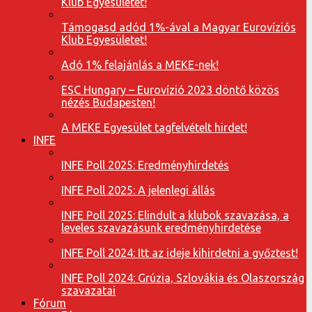
Klub Egyesületet!
Támogasd adód 1%-ával a Magyar Eurovíziós
Klub Egyesületet!
Adó 1% felajánlás a MEKE-nek!
ESC Hungary – Eurovízió 2023 döntő közös
nézés Budapesten!
A MEKE Egyesület tagfelvételt hirdet!
INFE
INFE Poll 2025: Eredményhirdetés
INFE Poll 2025: A jelenlegi állás
INFE Poll 2025: Elindult a klubok szavazása, a
leveles szavazásunk eredményhirdetése
INFE Poll 2024: Itt az ideje kihirdetni a győztest!
INFE Poll 2024: Grúzia, Szlovákia és Olaszország
szavazatai
Fórum