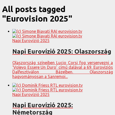
All posts tagged
"Eurovision 2025"
Napi Eurovízió 2025
Napi Eurovízió 2025: Olaszország
Olaszország színeiben Lucio Corsi fog versenyezni a
‘Volevo Essere Un Duro’ című dalával a 69. Eurovíziós
Dalfesztiválon Bázelben. Olaszország
hagyományosan a Sanremoi...
Napi Eurovízió 2025
Napi Eurovízió 2025:
Németország