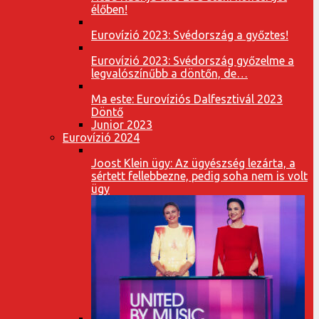
élőben!
Eurovízió 2023: Svédország a győztes!
Eurovízió 2023: Svédország győzelme a
legvalószínűbb a döntőn, de…
Ma este: Eurovíziós Dalfesztivál 2023
Döntő
Junior 2023
Eurovízió 2024
Joost Klein ügy: Az ügyészség lezárta, a
sértett fellebbezne, pedig soha nem is volt
ügy