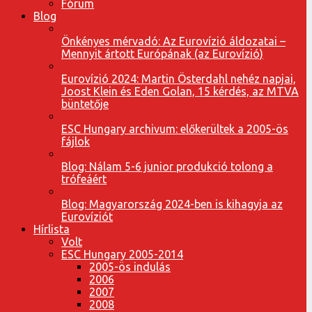
Fórum
Blog
Önkényes mérvadó: Az Eurovízió áldozatai –
Mennyit ártott Európának (az Eurovízió)
Eurovízió 2024: Martin Österdahl nehéz napjai,
Joost Klein és Eden Golan, 15 kérdés, az MTVA
büntetője
ESC Hungary archivum: előkerültek a 2005-ös
fájlok
Blog: Nálam 5-6 junior produkció tolong a
trófeáért
Blog: Magyarország 2024-ben is kihagyja az
Eurovíziót
Hírlista
Volt
ESC Hungary 2005-2014
2005-ös indulás
2006
2007
2008