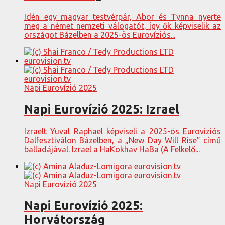
Idén egy magyar testvérpár, Abor és Tynna nyerte
meg a német nemzeti válogatót, így ők képviselik az
országot Bázelben a 2025-ös Eurovíziós...
Napi Eurovízió 2025
Napi Eurovízió 2025: Izrael
Izraelt Yuval Raphael képviseli a 2025-ös Eurovíziós
Dalfesztiválon Bázelben, a „New Day Will Rise” című
balladájával. Izrael a HaKokhav HaBa (A Felkelő...
Napi Eurovízió 2025
Napi Eurovízió 2025:
Horvátország