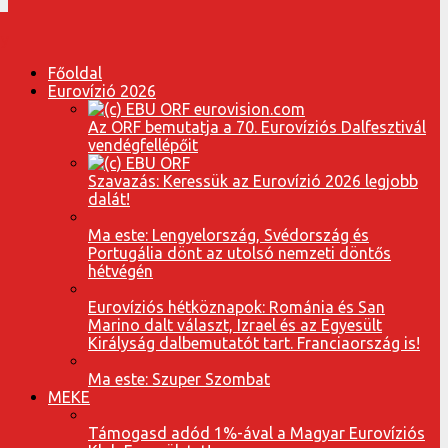
Főoldal
Eurovízió 2026
Az ORF bemutatja a 70. Eurovíziós Dalfesztivál
vendégfellépőit
Szavazás: Keressük az Eurovízió 2026 legjobb
dalát!
Ma este: Lengyelország, Svédország és
Portugália dönt az utolsó nemzeti döntős
hétvégén
Eurovíziós hétköznapok: Románia és San
Marino dalt választ, Izrael és az Egyesült
Királyság dalbemutatót tart. Franciaország is!
Ma este: Szuper Szombat
MEKE
Támogasd adód 1%-ával a Magyar Eurovíziós