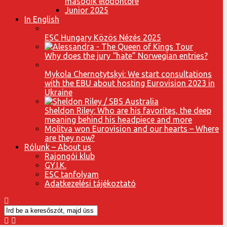
második elődöntőre
Junior 2025
In English
ESC Hungary Közös Nézés 2025
Why does the jury “hate” Norwegian entries?
Mykola Chernotytskyi: We start consultations
with the EBU about hosting Eurovision 2023 in
Ukraine
Sheldon Riley: Who are his favorites, the deep
meaning behind his headpiece and more
Molitva won Eurovision and our hearts – Where
are they now?
Rólunk – About us
Rajongói klub
GY.I.K.
ESC tanfolyam
Adatkezelési tájékoztató