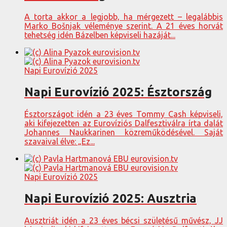
A torta akkor a legjobb, ha mérgezett – legalábbis
Marko Bošnjak véleménye szerint. A 21 éves horvát
tehetség idén Bázelben képviseli hazáját...
Napi Eurovízió 2025
Napi Eurovízió 2025: Észtország
Észtországot idén a 23 éves Tommy Cash képviseli,
aki kifejezetten az Eurovíziós Dalfesztiválra írta dalát
Johannes Naukkarinen közreműködésével. Saját
szavaival élve: „Ez...
Napi Eurovízió 2025
Napi Eurovízió 2025: Ausztria
Ausztriát idén a 23 éves bécsi születésű művész, JJ