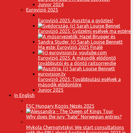
Junior 2024
Eurovízió 2025
Eurovízió 2025: Ausztria a győztes!
Eurovízió 2025: Győzelmi esélyek ma estére
Ma este: Eurovízió 2025 Finálé
Eurovízió 2025: A második elődöntő
továbbjutói és a döntő rajtsorrendje
Eurovízió 2025: Továbbjutási esélyek a
második elődöntőre
Junior 2025
In English
ESC Hungary Közös Nézés 2025
Why does the jury “hate” Norwegian entries?
Mykola Chernotytskyi: We start consultations
with the EBU about hosting Eurovision 2023 in