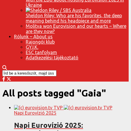
Ukraine
Sheldon Riley: Who are his favorites, the deep
meaning behind his headpiece and more
Molitva won Eurovision and our hearts – Where
are they now?
Rólunk – About us
Rajongói klub
GY.I.K.
ESC tanfolyam
Adatkezelési tájékoztató
All posts tagged "Gaia"
Napi Eurovízió 2025
Napi Eurovízió 2025: