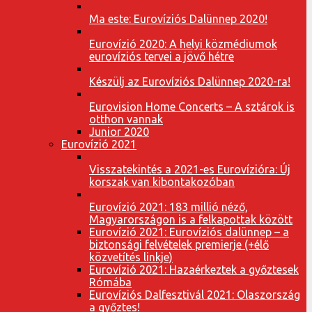
Ma este: Eurovíziós Dalünnep 2020!
Eurovízió 2020: A helyi közmédiumok
eurovíziós tervei a jövő hétre
Készülj az Eurovíziós Dalünnep 2020-ra!
Eurovision Home Concerts – A sztárok is
otthon vannak
Junior 2020
Eurovízió 2021
Visszatekintés a 2021-es Eurovízióra: Új
korszak van kibontakozóban
Eurovízió 2021: 183 millió néző,
Magyarországon is a felkapottak között
Eurovízió 2021: Eurovíziós dalünnep – a
biztonsági felvételek premierje (+élő
közvetítés linkje)
Eurovízió 2021: Hazaérkeztek a győztesek
Rómába
Eurovíziós Dalfesztivál 2021: Olaszország
a győztes!