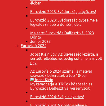
élőben!
Eurovízió 2023: Svédország a győztes!
Eurovízió 2023: Svédország győzelme a
legvalószínűbb a döntőn, de…
Ma este: Eurovíziós Dalfesztivál 2023
Döntő
Junior 2023
Eurovízió 2024
Joost Klein ügy: Az ügyészség lezárta, a
sértett fellebbezne, pedig soha nem is volt
ügy
Az Eurovízió 2024 számai: a magyar
szavazók bekerültek a top 10-be!
Így támogatja a TikTok közösség az
Eurovíziós Dalfesztivál versenyzőit
Eurovízió 2024: Svájc a nyertes!
Eurovízió 2024: A döntő esélyesei