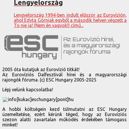
Lengyelország
Lengyelország 1994-ben indult először az Eurovízión,
ahol Edyta Górniak egyből a második helyen végzett a
To nie ja! (Nem én vagyok!) című...
2005 óta kutatjuk az Eurovízió titkát!
Az Eurovíziós Dalfesztivál hírei és a magyarországi
rajongók fóruma. (c) ESC Hungary 2005-2025
Lépj velünk kapcsolatba!
info[kukac]eschungary[pont]hu
A hobbi költségein kezd túlmutatni az ESC Hungary
üzemeltetése, ezért kérünk téged, hogy az Eurovíziós
szezon alatti zavartalan működés érdekében támogass
minket!