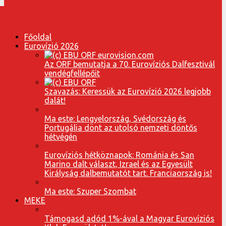
Főoldal
Eurovízió 2026
Az ORF bemutatja a 70. Eurovíziós Dalfesztivál
vendégfellépőit
Szavazás: Keressük az Eurovízió 2026 legjobb
dalát!
Ma este: Lengyelország, Svédország és
Portugália dönt az utolsó nemzeti döntős
hétvégén
Eurovíziós hétköznapok: Románia és San
Marino dalt választ, Izrael és az Egyesült
Királyság dalbemutatót tart. Franciaország is!
Ma este: Szuper Szombat
MEKE
Támogasd adód 1%-ával a Magyar Eurovíziós