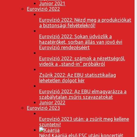
Junior 2021
Eurovízió 2022
Eurovízió 2022: Nézd meg a produkciókat
a biztonsági felvételekről!
Eurovízió 2022: Sokan üdvözlik a
hazatérőket, sorban állás van jövő évi
Eurovízió rendezéséért
Eurovízió 2022: számok a nézettségről,
videók a „stand-in” próbákról
Zsűrik 2022: Az EBU statisztikailag
lehetetlen dolgot kér
Eurovízió 2022: Az EBU elmagyarázza a
szabálytalan zsűris szavazatokat
Junior 2022
Eurovízió 2023
Eurovízió 2023 után: a zsűrit meg kellene
szüntetni!
Nézd Käärijä első ESC utáni koncertjét