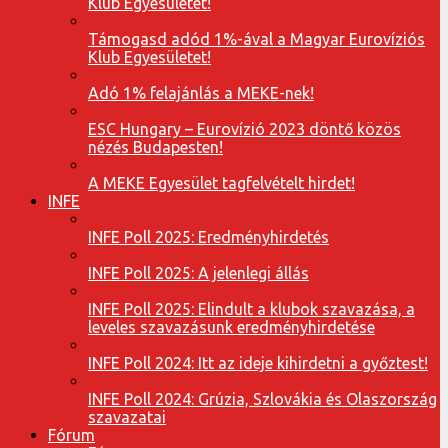
Klub Egyesületet!
Támogasd adód 1%-ával a Magyar Eurovíziós
Klub Egyesületet!
Adó 1% felajánlás a MEKE-nek!
ESC Hungary – Eurovízió 2023 döntő közös
nézés Budapesten!
A MEKE Egyesület tagfelvételt hirdet!
INFE
INFE Poll 2025: Eredményhirdetés
INFE Poll 2025: A jelenlegi állás
INFE Poll 2025: Elindult a klubok szavazása, a
leveles szavazásunk eredményhirdetése
INFE Poll 2024: Itt az ideje kihirdetni a győztest!
INFE Poll 2024: Grúzia, Szlovákia és Olaszország
szavazatai
Fórum