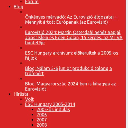
Fórum
Blog
Önkényes mérvadó: Az Eurovízió áldozatai –
Mennyit ártott Európának (az Eurovízió)
Eurovízió 2024: Martin Österdahl nehéz napjai,
Joost Klein és Eden Golan, 15 kérdés, az MTVA
büntetője
ESC Hungary archivum: előkerültek a 2005-ös
fájlok
Blog: Nálam 5-6 junior produkció tolong a
trófeáért
Blog: Magyarország 2024-ben is kihagyja az
Eurovíziót
Hírlista
Volt
ESC Hungary 2005-2014
2005-ös indulás
2006
2007
2008