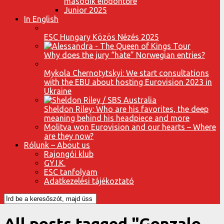
második elődöntőre
Junior 2025
In English
ESC Hungary Közös Nézés 2025
Why does the jury “hate” Norwegian entries?
Mykola Chernotytskyi: We start consultations
with the EBU about hosting Eurovision 2023 in
Ukraine
Sheldon Riley: Who are his favorites, the deep
meaning behind his headpiece and more
Molitva won Eurovision and our hearts – Where
are they now?
Rólunk – About us
Rajongói klub
GY.I.K.
ESC tanfolyam
Adatkezelési tájékoztató
All posts tagged "Gonzalo