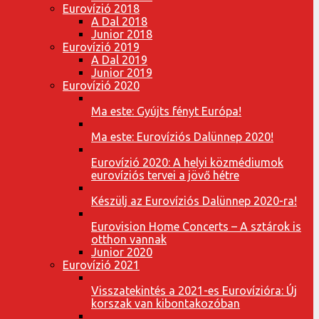
Eurovízió 2018
A Dal 2018
Junior 2018
Eurovízió 2019
A Dal 2019
Junior 2019
Eurovízió 2020
Ma este: Gyújts fényt Európa!
Ma este: Eurovíziós Dalünnep 2020!
Eurovízió 2020: A helyi közmédiumok
eurovíziós tervei a jövő hétre
Készülj az Eurovíziós Dalünnep 2020-ra!
Eurovision Home Concerts – A sztárok is
otthon vannak
Junior 2020
Eurovízió 2021
Visszatekintés a 2021-es Eurovízióra: Új
korszak van kibontakozóban