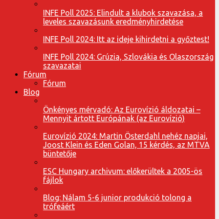
INFE Poll 2025: Elindult a klubok szavazása, a
leveles szavazásunk eredményhirdetése
INFE Poll 2024: Itt az ideje kihirdetni a győztest!
INFE Poll 2024: Grúzia, Szlovákia és Olaszország
szavazatai
Fórum
Fórum
Blog
Önkényes mérvadó: Az Eurovízió áldozatai –
Mennyit ártott Európának (az Eurovízió)
Eurovízió 2024: Martin Österdahl nehéz napjai,
Joost Klein és Eden Golan, 15 kérdés, az MTVA
büntetője
ESC Hungary archivum: előkerültek a 2005-ös
fájlok
Blog: Nálam 5-6 junior produkció tolong a
trófeáért