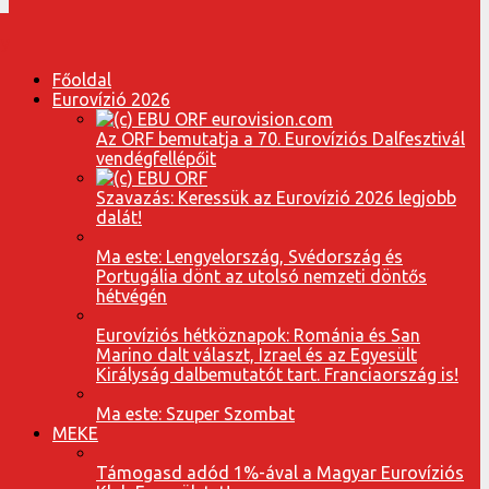
Főoldal
Eurovízió 2026
Az ORF bemutatja a 70. Eurovíziós Dalfesztivál
vendégfellépőit
Szavazás: Keressük az Eurovízió 2026 legjobb
dalát!
Ma este: Lengyelország, Svédország és
Portugália dönt az utolsó nemzeti döntős
hétvégén
Eurovíziós hétköznapok: Románia és San
Marino dalt választ, Izrael és az Egyesült
Királyság dalbemutatót tart. Franciaország is!
Ma este: Szuper Szombat
MEKE
Támogasd adód 1%-ával a Magyar Eurovíziós