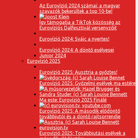
Az Eurovízió 2024 számai: a magyar
szavazók bekerültek a top 10-be!
Így támogatja a TikTok közösség az
Eurovíziós Dalfesztivál versenyzőit
Eurovízió 2024: Svájc a nyertes!
Eurovízió 2024: A döntő esélyesei
Junior 2024
Eurovízió 2025
Eurovízió 2025: Ausztria a győztes!
Eurovízió 2025: Győzelmi esélyek ma estére
Ma este: Eurovízió 2025 Finálé
Eurovízió 2025: A második elődöntő
továbbjutói és a döntő rajtsorrendje
Eurovízió 2025: Továbbjutási esélyek a