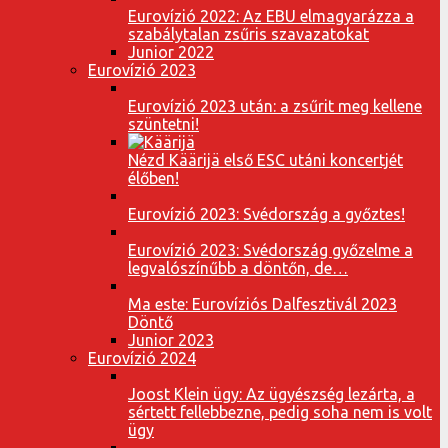
Eurovízió 2022: Az EBU elmagyarázza a
szabálytalan zsűris szavazatokat
Junior 2022
Eurovízió 2023
Eurovízió 2023 után: a zsűrit meg kellene
szüntetni!
Nézd Käärijä első ESC utáni koncertjét
élőben!
Eurovízió 2023: Svédország a győztes!
Eurovízió 2023: Svédország győzelme a
legvalószínűbb a döntőn, de…
Ma este: Eurovíziós Dalfesztivál 2023
Döntő
Junior 2023
Eurovízió 2024
Joost Klein ügy: Az ügyészség lezárta, a
sértett fellebbezne, pedig soha nem is volt
ügy