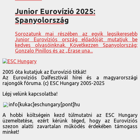
Junior Eurovízió 2025:
Spanyolország
Sorozatunk mai részében az egyik legsikeresebb
Junior Eurovíziós ország előadóját mutatjuk be
kedves olvasóinknak. Következzen Spanyolország:
Gonzalo Pinillos és az „Érase una...
2005 óta kutatjuk az Eurovízió titkát!
Az Eurovíziós Dalfesztivál hírei és a magyarországi
rajongók fóruma. (c) ESC Hungary 2005-2025
Lépj velünk kapcsolatba!
info[kukac]eschungary[pont]hu
A hobbi költségein kezd túlmutatni az ESC Hungary
üzemeltetése, ezért kérünk téged, hogy az Eurovíziós
szezon alatti zavartalan működés érdekében támogass
minket!