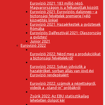
Eurovízió 2021: 183 millió néző,
Magyarországon is a felkapottak között
Eurovízió 2021: Eurovíziós dalünnep – a
biztonsági felvételek premierje (+élő
közvetítés linkje)
Eurovízió 2021: Hazaérkeztek a győztesek
Rómába
Eurovíziós Dalfesztivál 2021: Olaszország
a győztes!
Junior 2021
Eurovízió 2022
Eurovízió 2022: Nézd meg a produkciókat
a biztonsági felvételekről!
Eurovízió 2022: Sokan üdvözlik a
hazatérőket, sorban állás van jövő évi
Eurovízió rendezéséért
Eurovízió 2022: számok a nézettségről,
videók a „stand-in” próbákról
Zsűrik 2022: Az EBU statisztikailag
lehetetlen dolgot kér