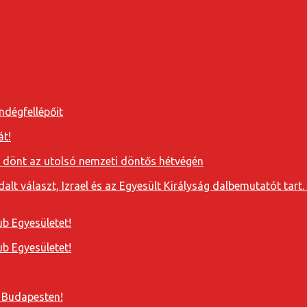
ndégfellépőit
át!
a dönt az utolsó nemzeti döntős hétvégén
t választ, Izrael és az Egyesült Királyság dalbemutatót tart. 
b Egyesületet!
b Egyesületet!
 Budapesten!