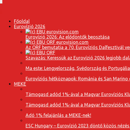
Főoldal
Eurovízió 2026
Eurovízió 2026: Az elődöntők beosztása
Az ORF bemutatja a 70. Eurovíziós Dalfesztivál ve
Szavazás: Keressük az Eurovízió 2026 legjobb dal
Ma este: Lengyelország, Svédország és Portugáli
Eurovíziós hétköznapok: Románia és San Marino dal
MEKE
Támogasd adód 1%-ával a Magyar Eurovíziós Klu
Támogasd adód 1%-ával a Magyar Eurovíziós Klu
Adó 1% felajánlás a MEKE-nek!
ESC Hungary – Eurovízió 2023 döntő közös nézés