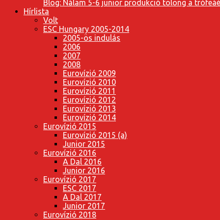
Blog: Nálam 5-6 junior produkció tolong a trófeáé
Hírlista
Volt
ESC Hungary 2005-2014
2005-ös indulás
2006
2007
2008
Eurovízió 2009
Eurovízió 2010
Eurovízió 2011
Eurovízió 2012
Eurovízió 2013
Eurovízió 2014
Eurovízió 2015
Eurovízió 2015 (a)
Junior 2015
Eurovízió 2016
A Dal 2016
Junior 2016
Eurovízió 2017
ESC 2017
A Dal 2017
Junior 2017
Eurovízió 2018