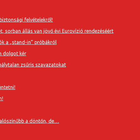
iztonsági felvételekről!
, sorban állás van jövő évi Eurovízió rendezéséért
ók a „stand-in” próbákról
n dolgot kér
álytalan zsűris szavazatokat
ntetni!
n!
valószínűbb a döntőn, de…