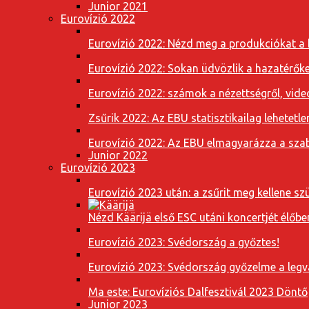
Junior 2021
Eurovízió 2022
Eurovízió 2022: Nézd meg a produkciókat a b
Eurovízió 2022: Sokan üdvözlik a hazatérőket
Eurovízió 2022: számok a nézettségről, vide
Zsűrik 2022: Az EBU statisztikailag lehetetle
Eurovízió 2022: Az EBU elmagyarázza a szab
Junior 2022
Eurovízió 2023
Eurovízió 2023 után: a zsűrit meg kellene szü
Nézd Käärijä első ESC utáni koncertjét élőbe
Eurovízió 2023: Svédország a győztes!
Eurovízió 2023: Svédország győzelme a leg
Ma este: Eurovíziós Dalfesztivál 2023 Döntő
Junior 2023