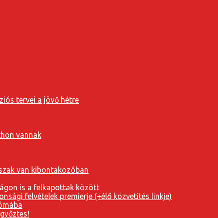
iós tervei a jövő hétre
tthon vannak
orszak van kibontakozóban
ágon is a felkapottak között
nsági felvételek premierje (+élő közvetítés linkje)
Rómába
 győztes!