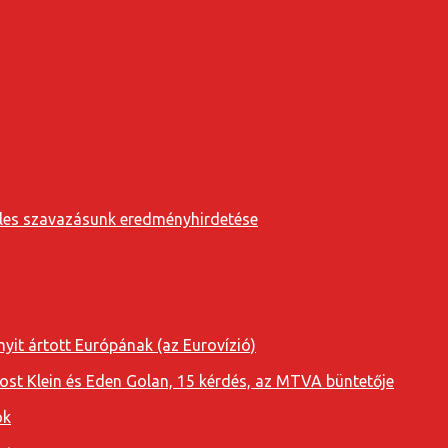
eveles szavazásunk eredményhirdetése
yit ártott Európának (az Eurovízió)
oost Klein és Eden Golan, 15 kérdés, az MTVA büntetője
ok