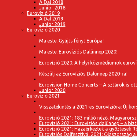
A Dal 2018
Junior 2018
Eurovízió 2019
A Dal 2019
Junior 2019
Eurovízió 2020
Ma este: Gyújts fényt Európa!
Ma este: Eurovíziós Dalünnep 2020!
Eurovízió 2020: A helyi közmédiumok eurovíz
Készülj az Eurovíziós Dalünnep 2020-ra!
Eurovision Home Concerts – A sztárok is o
Junior 2020
Eurovízió 2021
Visszatekintés a 2021-es Eurovízióra: Új k
Eurovízió 2021: 183 millió néző, Magyarorsz
Eurovízió 2021: Eurovíziós dalünnep – a bizto
Eurovízió 2021: Hazaérkeztek a győztesek 
Eurovíziós Dalfesztivál 2021: Olaszország a