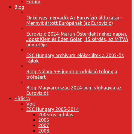
Fórum
Blog
Önkényes mérvadó: Az Eurovízió áldozatai –
Mennyit ártott Európának (az Eurovízió)
Eurovízió 2024: Martin Österdahl nehéz napjai,
Joost Klein és Eden Golan, 15 kérdés, az MTVA
büntetője
ESC Hungary archivum: előkerültek a 2005-ös
fájlok
Blog: Nálam 5-6 junior produkció tolong a
trófeáért
Blog: Magyarország 2024-ben is kihagyja az
Eurovíziót
Hírlista
Volt
ESC Hungary 2005-2014
2005-ös indulás
2006
2007
2008