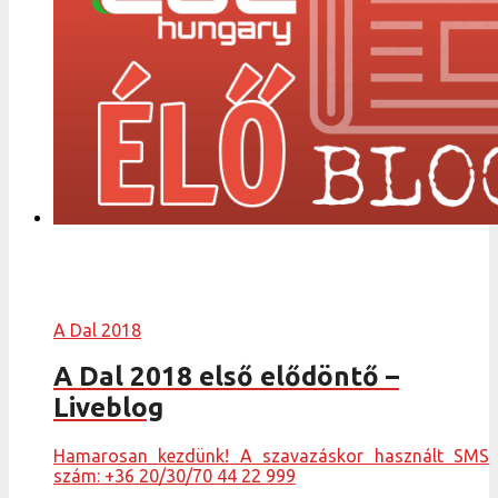
A Dal 2018
A Dal 2018 első elődöntő –
Liveblog
Hamarosan kezdünk! A szavazáskor használt SMS
szám: +36 20/30/70 44 22 999