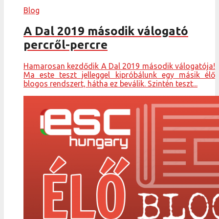
Blog
A Dal 2019 második válogató
percről-percre
Hamarosan kezdődik A Dal 2019 második válogatója!
Ma este teszt jelleggel kipróbálunk egy másik élő
blogos rendszert, hátha ez beválik. Szintén teszt...