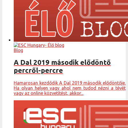
Blog
A Dal 2019 második elődöntő
percről-percre
Hamarosan kezdődik A Dal 2019 második elődöntője.
Ha olyan helyen vagy ahol nem tudod nézni a tévét
vagy az online közvetítést, akkor...