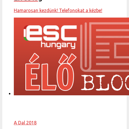
Hamarosan kezdünk! Telefonokat a kézbe!
A Dal 2018