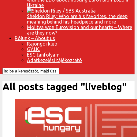
Ukraine
Sheldon Riley: Who are his favorites, the deep
meaning behind his headpiece and more
Molitva won Eurovision and our hearts – Where
are they now?
Rólunk – About us
Rajongói klub
GY.I.K.
ESC tanfolyam
Adatkezelési tájékoztató
All posts tagged "liveblog"