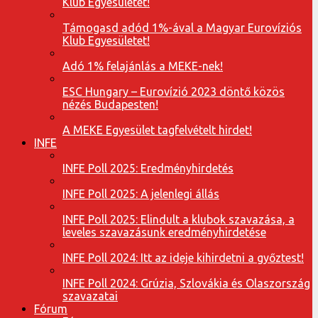
Klub Egyesületet!
Támogasd adód 1%-ával a Magyar Eurovíziós
Klub Egyesületet!
Adó 1% felajánlás a MEKE-nek!
ESC Hungary – Eurovízió 2023 döntő közös
nézés Budapesten!
A MEKE Egyesület tagfelvételt hirdet!
INFE
INFE Poll 2025: Eredményhirdetés
INFE Poll 2025: A jelenlegi állás
INFE Poll 2025: Elindult a klubok szavazása, a
leveles szavazásunk eredményhirdetése
INFE Poll 2024: Itt az ideje kihirdetni a győztest!
INFE Poll 2024: Grúzia, Szlovákia és Olaszország
szavazatai
Fórum