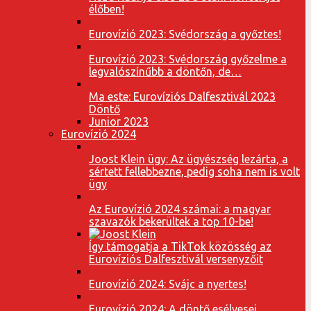
élőben!
Eurovízió 2023: Svédország a győztes!
Eurovízió 2023: Svédország győzelme a
legvalószínűbb a döntőn, de…
Ma este: Eurovíziós Dalfesztivál 2023
Döntő
Junior 2023
Eurovízió 2024
Joost Klein ügy: Az ügyészség lezárta, a
sértett fellebbezne, pedig soha nem is volt
ügy
Az Eurovízió 2024 számai: a magyar
szavazók bekerültek a top 10-be!
Így támogatja a TikTok közösség az
Eurovíziós Dalfesztivál versenyzőit
Eurovízió 2024: Svájc a nyertes!
Eurovízió 2024: A döntő esélyesei