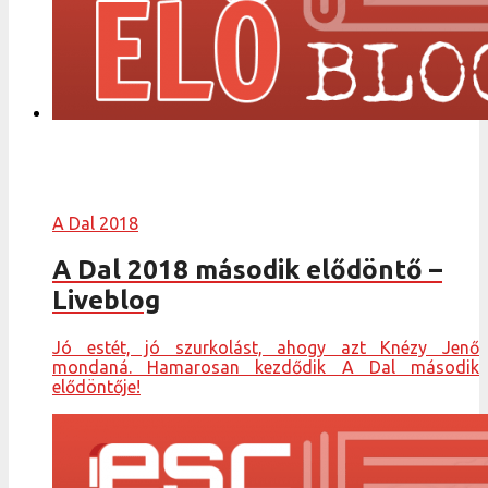
A Dal 2018
A Dal 2018 második elődöntő –
Liveblog
Jó estét, jó szurkolást, ahogy azt Knézy Jenő
mondaná. Hamarosan kezdődik A Dal második
elődöntője!