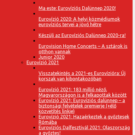
Ma este: Eurovíziós Dalünnep 2020!
Eurovízió 2020: A helyi közmédiumok
eurovíziós tervei a jövő hétre
Készülj az Eurovíziós Dalünnep 2020-ra!
Eurovision Home Concerts – A sztárok is
otthon vannak
Junior 2020
Eurovízió 2021
Visszatekintés a 2021-es Eurovízióra: Új
korszak van kibontakozóban
Eurovízió 2021: 183 millió néző,
Magyarországon is a felkapottak között
Eurovízió 2021: Eurovíziós dalünnep – a
biztonsági felvételek premierje (+élő
közvetítés linkje)
Eurovízió 2021: Hazaérkeztek a győztesek
Rómába
Eurovíziós Dalfesztivál 2021: Olaszország
a győztes!