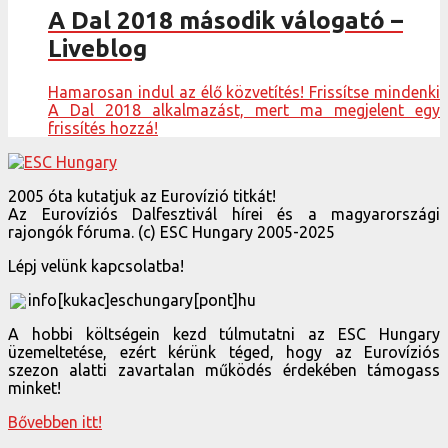
A Dal 2018 második válogató –
Liveblog
Hamarosan indul az élő közvetítés! Frissítse mindenki
A Dal 2018 alkalmazást, mert ma megjelent egy
frissítés hozzá!
2005 óta kutatjuk az Eurovízió titkát!
Az Eurovíziós Dalfesztivál hírei és a magyarországi
rajongók fóruma. (c) ESC Hungary 2005-2025
Lépj velünk kapcsolatba!
info[kukac]eschungary[pont]hu
A hobbi költségein kezd túlmutatni az ESC Hungary
üzemeltetése, ezért kérünk téged, hogy az Eurovíziós
szezon alatti zavartalan működés érdekében támogass
minket!
Bővebben itt!