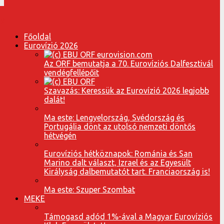
Főoldal
Eurovízió 2026
Az ORF bemutatja a 70. Eurovíziós Dalfesztivál
vendégfellépőit
Szavazás: Keressük az Eurovízió 2026 legjobb
dalát!
Ma este: Lengyelország, Svédország és
Portugália dönt az utolsó nemzeti döntős
hétvégén
Eurovíziós hétköznapok: Románia és San
Marino dalt választ, Izrael és az Egyesült
Királyság dalbemutatót tart. Franciaország is!
Ma este: Szuper Szombat
MEKE
Támogasd adód 1%-ával a Magyar Eurovíziós