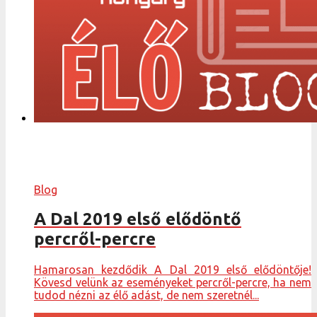
Blog
A Dal 2019 első elődöntő
percről-percre
Hamarosan kezdődik A Dal 2019 első elődöntője!
Kövesd velünk az eseményeket percről-percre, ha nem
tudod nézni az élő adást, de nem szeretnél...