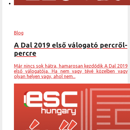
Blog
A Dal 2019 első válogató percről-
percre
Már nincs sok hátra, hamarosan kezdődik A Dal 2019
első válogatója. Ha nem vagy tévé közelben vagy
olyan helyen vagy, ahol nem...