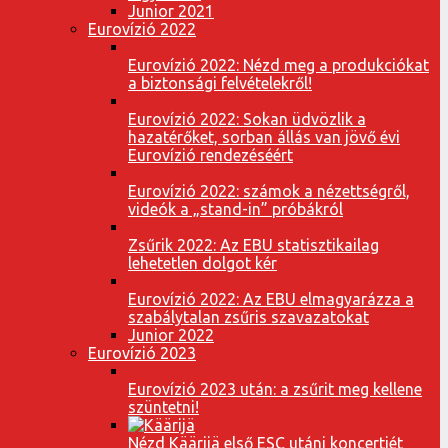
Junior 2021
Eurovízió 2022
Eurovízió 2022: Nézd meg a produkciókat
a biztonsági felvételekről!
Eurovízió 2022: Sokan üdvözlik a
hazatérőket, sorban állás van jövő évi
Eurovízió rendezéséért
Eurovízió 2022: számok a nézettségről,
videók a „stand-in” próbákról
Zsűrik 2022: Az EBU statisztikailag
lehetetlen dolgot kér
Eurovízió 2022: Az EBU elmagyarázza a
szabálytalan zsűris szavazatokat
Junior 2022
Eurovízió 2023
Eurovízió 2023 után: a zsűrit meg kellene
szüntetni!
Nézd Käärijä első ESC utáni koncertjét