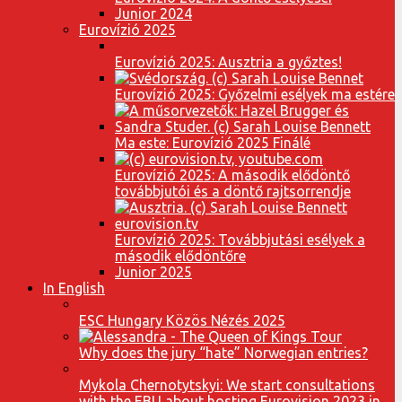
Junior 2024
Eurovízió 2025
Eurovízió 2025: Ausztria a győztes!
Eurovízió 2025: Győzelmi esélyek ma estére
Ma este: Eurovízió 2025 Finálé
Eurovízió 2025: A második elődöntő
továbbjutói és a döntő rajtsorrendje
Eurovízió 2025: Továbbjutási esélyek a
második elődöntőre
Junior 2025
In English
ESC Hungary Közös Nézés 2025
Why does the jury “hate” Norwegian entries?
Mykola Chernotytskyi: We start consultations
with the EBU about hosting Eurovision 2023 in