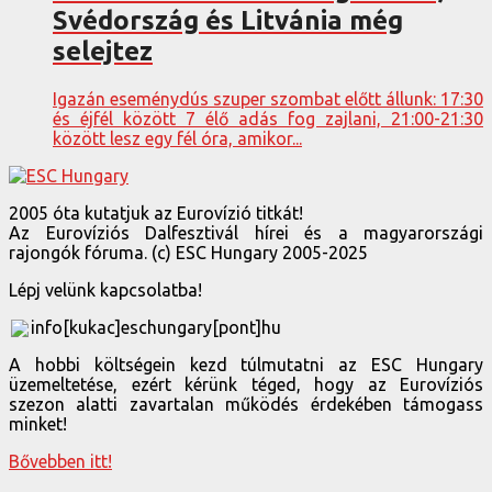
Svédország és Litvánia még
selejtez
Igazán eseménydús szuper szombat előtt állunk: 17:30
és éjfél között 7 élő adás fog zajlani, 21:00-21:30
között lesz egy fél óra, amikor...
2005 óta kutatjuk az Eurovízió titkát!
Az Eurovíziós Dalfesztivál hírei és a magyarországi
rajongók fóruma. (c) ESC Hungary 2005-2025
Lépj velünk kapcsolatba!
info[kukac]eschungary[pont]hu
A hobbi költségein kezd túlmutatni az ESC Hungary
üzemeltetése, ezért kérünk téged, hogy az Eurovíziós
szezon alatti zavartalan működés érdekében támogass
minket!
Bővebben itt!