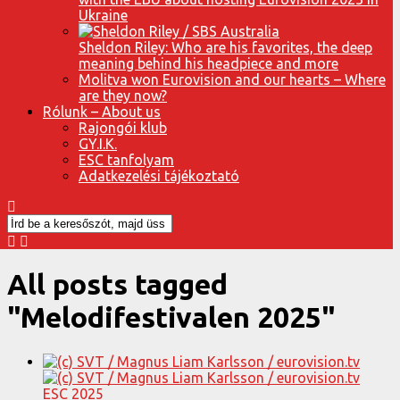
Ukraine
Sheldon Riley: Who are his favorites, the deep
meaning behind his headpiece and more
Molitva won Eurovision and our hearts – Where
are they now?
Rólunk – About us
Rajongói klub
GY.I.K.
ESC tanfolyam
Adatkezelési tájékoztató
All posts tagged
"Melodifestivalen 2025"
ESC 2025