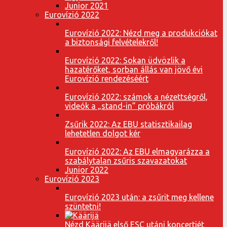
Junior 2021
Eurovízió 2022
Eurovízió 2022: Nézd meg a produkciókat
a biztonsági felvételekről!
Eurovízió 2022: Sokan üdvözlik a
hazatérőket, sorban állás van jövő évi
Eurovízió rendezéséért
Eurovízió 2022: számok a nézettségről,
videók a „stand-in” próbákról
Zsűrik 2022: Az EBU statisztikailag
lehetetlen dolgot kér
Eurovízió 2022: Az EBU elmagyarázza a
szabálytalan zsűris szavazatokat
Junior 2022
Eurovízió 2023
Eurovízió 2023 után: a zsűrit meg kellene
szüntetni!
Nézd Käärijä első ESC utáni koncertjét