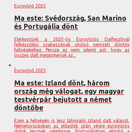
Eurovízió 2025
Ma este: Svédország, San Marino
és Portugália dönt
Elérkeztünk a 2025-ös Eurovíziós Dalfesztivál
felkészülési szakaszának utolsó nemzeti döntős
hétvégéjéhez. Persze ez nem jelenti azt, hogy az
összes dalt megismerjük az...
Eurovízió 2025
Ma este: Izland dönt, három
ország még válogat, egy magyar
testvérpár bejutott a német
döntőbe
Ezen a hétvégén is lesz látnivaló: Izland dalt választ,
Németországban az előadók után végre eurovíziós
dalok lesznek selejtezve, Portugáliában elindul a