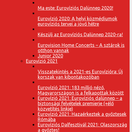
Ma este: Eurovíziós Dalünnep 2020!
Eurovízió 2020: A helyi közmédiumok
eurovíziós tervei a jövő hétre
Készülj az Eurovíziós Dalünnep 2020-ra!
Eurovision Home Concerts – A sztárok is
otthon vannak
Junior 2020
Eurovízió 2021
Visszatekintés a 2021-es Eurovízióra: Új
korszak van kibontakozóban
Eurovízió 2021: 183 millió néző,
Magyarországon is a felkapottak között
Eurovízió 2021: Eurovíziós dalünnep – a
biztonsági felvételek premierje (+élő
közvetítés linkje)
Eurovízió 2021: Hazaérkeztek a győztesek
Rómába
Eurovíziós Dalfesztivál 2021: Olaszország
a győztes!