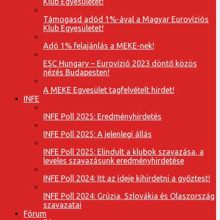
Klub Egyesületet!
Támogasd adód 1%-ával a Magyar Eurovíziós
Klub Egyesületet!
Adó 1% felajánlás a MEKE-nek!
ESC Hungary – Eurovízió 2023 döntő közös
nézés Budapesten!
A MEKE Egyesület tagfelvételt hirdet!
INFE
INFE Poll 2025: Eredményhirdetés
INFE Poll 2025: A jelenlegi állás
INFE Poll 2025: Elindult a klubok szavazása, a
leveles szavazásunk eredményhirdetése
INFE Poll 2024: Itt az ideje kihirdetni a győztest!
INFE Poll 2024: Grúzia, Szlovákia és Olaszország
szavazatai
Fórum