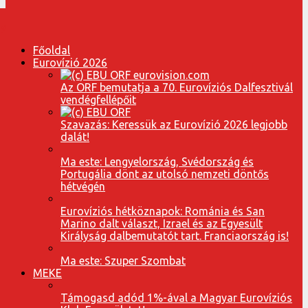
Főoldal
Eurovízió 2026
Az ORF bemutatja a 70. Eurovíziós Dalfesztivál
vendégfellépőit
Szavazás: Keressük az Eurovízió 2026 legjobb
dalát!
Ma este: Lengyelország, Svédország és
Portugália dönt az utolsó nemzeti döntős
hétvégén
Eurovíziós hétköznapok: Románia és San
Marino dalt választ, Izrael és az Egyesült
Királyság dalbemutatót tart. Franciaország is!
Ma este: Szuper Szombat
MEKE
Támogasd adód 1%-ával a Magyar Eurovíziós