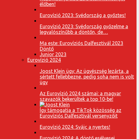
élőben!
Eurovízió 2023: Svédország a győztes!
Eurovízió 2023: Svédország győzelme a
legvalószínűbb a döntőn, de…
Ma este: Eurovíziós Dalfesztivál 2023
Döntő
Junior 2023
Eurovízió 2024
Joost Klein ügy: Az ügyészség lezárta, a
sértett fellebbezne, pedig soha nem is volt
ügy
Az Eurovízió 2024 számai: a magyar
szavazók bekerültek a top 10-be!
Így támogatja a TikTok közösség az
Eurovíziós Dalfesztivál versenyzőit
Eurovízió 2024: Svájc a nyertes!
Eurovízió 2024: A döntő esélyesei