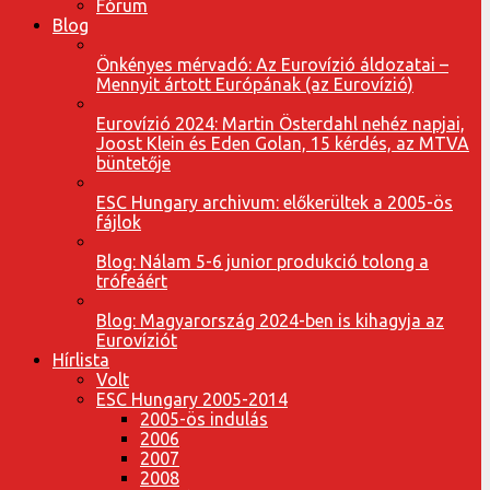
Fórum
Blog
Önkényes mérvadó: Az Eurovízió áldozatai –
Mennyit ártott Európának (az Eurovízió)
Eurovízió 2024: Martin Österdahl nehéz napjai,
Joost Klein és Eden Golan, 15 kérdés, az MTVA
büntetője
ESC Hungary archivum: előkerültek a 2005-ös
fájlok
Blog: Nálam 5-6 junior produkció tolong a
trófeáért
Blog: Magyarország 2024-ben is kihagyja az
Eurovíziót
Hírlista
Volt
ESC Hungary 2005-2014
2005-ös indulás
2006
2007
2008