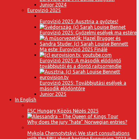
Junior 2024
Eurovízió 2025
Eurovízió 2025: Ausztria a győztes!
Eurovízió 2025: Győzelmi esélyek ma estére
Ma este: Eurovízió 2025 Finálé
Eurovízió 2025: A második elődöntő
továbbjutói és a döntő rajtsorrendje
Eurovízió 2025: Továbbjutási esélyek a
második elődöntőre
Junior 2025
In English
ESC Hungary Közös Nézés 2025
Why does the jury “hate” Norwegian entries?
Mykola Chernotytskyi: We start consultations
with the EBU about hosting Eurovision 2023 in