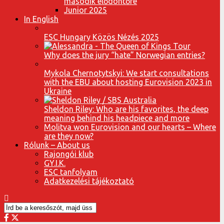
második elődöntőre
Junior 2025
In English
ESC Hungary Közös Nézés 2025
Why does the jury “hate” Norwegian entries?
Mykola Chernotytskyi: We start consultations
with the EBU about hosting Eurovision 2023 in
Ukraine
Sheldon Riley: Who are his favorites, the deep
meaning behind his headpiece and more
Molitva won Eurovision and our hearts – Where
are they now?
Rólunk – About us
Rajongói klub
GY.I.K.
ESC tanfolyam
Adatkezelési tájékoztató