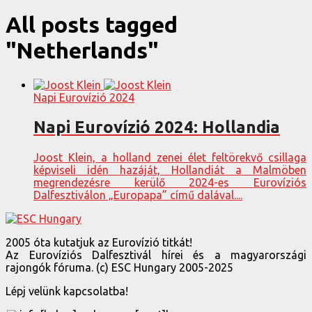
All posts tagged
"Netherlands"
Napi Eurovízió 2024
Napi Eurovízió 2024: Hollandia
Joost Klein, a holland zenei élet feltörekvő csillaga
képviseli idén hazáját, Hollandiát a Malmöben
megrendezésre kerülő 2024-es Eurovíziós
Dalfesztiválon „Europapa” című dalával....
2005 óta kutatjuk az Eurovízió titkát!
Az Eurovíziós Dalfesztivál hírei és a magyarországi
rajongók fóruma. (c) ESC Hungary 2005-2025
Lépj velünk kapcsolatba!