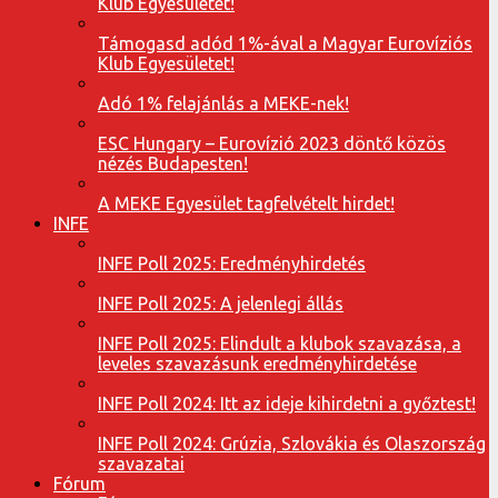
Klub Egyesületet!
Támogasd adód 1%-ával a Magyar Eurovíziós
Klub Egyesületet!
Adó 1% felajánlás a MEKE-nek!
ESC Hungary – Eurovízió 2023 döntő közös
nézés Budapesten!
A MEKE Egyesület tagfelvételt hirdet!
INFE
INFE Poll 2025: Eredményhirdetés
INFE Poll 2025: A jelenlegi állás
INFE Poll 2025: Elindult a klubok szavazása, a
leveles szavazásunk eredményhirdetése
INFE Poll 2024: Itt az ideje kihirdetni a győztest!
INFE Poll 2024: Grúzia, Szlovákia és Olaszország
szavazatai
Fórum