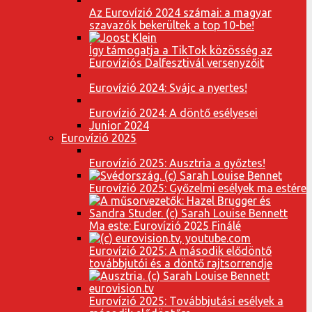
Az Eurovízió 2024 számai: a magyar
szavazók bekerültek a top 10-be!
Így támogatja a TikTok közösség az
Eurovíziós Dalfesztivál versenyzőit
Eurovízió 2024: Svájc a nyertes!
Eurovízió 2024: A döntő esélyesei
Junior 2024
Eurovízió 2025
Eurovízió 2025: Ausztria a győztes!
Eurovízió 2025: Győzelmi esélyek ma estére
Ma este: Eurovízió 2025 Finálé
Eurovízió 2025: A második elődöntő
továbbjutói és a döntő rajtsorrendje
Eurovízió 2025: Továbbjutási esélyek a