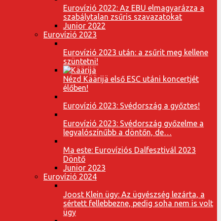
Eurovízió 2022: Az EBU elmagyarázza a
szabálytalan zsűris szavazatokat
Junior 2022
Eurovízió 2023
Eurovízió 2023 után: a zsűrit meg kellene
szüntetni!
Nézd Käärijä első ESC utáni koncertjét
élőben!
Eurovízió 2023: Svédország a győztes!
Eurovízió 2023: Svédország győzelme a
legvalószínűbb a döntőn, de…
Ma este: Eurovíziós Dalfesztivál 2023
Döntő
Junior 2023
Eurovízió 2024
Joost Klein ügy: Az ügyészség lezárta, a
sértett fellebbezne, pedig soha nem is volt
ügy