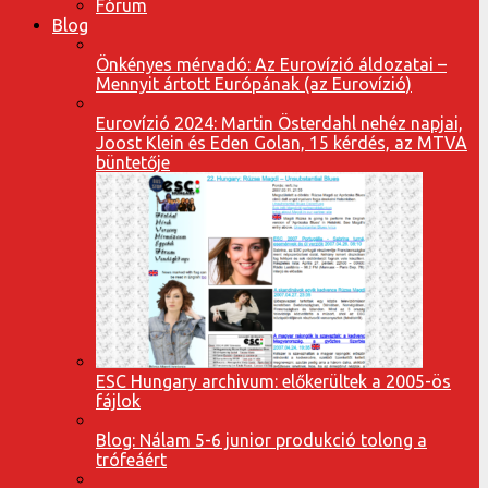
Fórum
Blog
Önkényes mérvadó: Az Eurovízió áldozatai –
Mennyit ártott Európának (az Eurovízió)
Eurovízió 2024: Martin Österdahl nehéz napjai,
Joost Klein és Eden Golan, 15 kérdés, az MTVA
büntetője
ESC Hungary archivum: előkerültek a 2005-ös
fájlok
Blog: Nálam 5-6 junior produkció tolong a
trófeáért