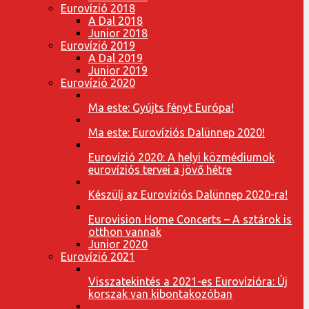
Eurovízió 2018
A Dal 2018
Junior 2018
Eurovízió 2019
A Dal 2019
Junior 2019
Eurovízió 2020
Ma este: Gyújts fényt Európa!
Ma este: Eurovíziós Dalünnep 2020!
Eurovízió 2020: A helyi közmédiumok
eurovíziós tervei a jövő hétre
Készülj az Eurovíziós Dalünnep 2020-ra!
Eurovision Home Concerts – A sztárok is
otthon vannak
Junior 2020
Eurovízió 2021
Visszatekintés a 2021-es Eurovízióra: Új
korszak van kibontakozóban