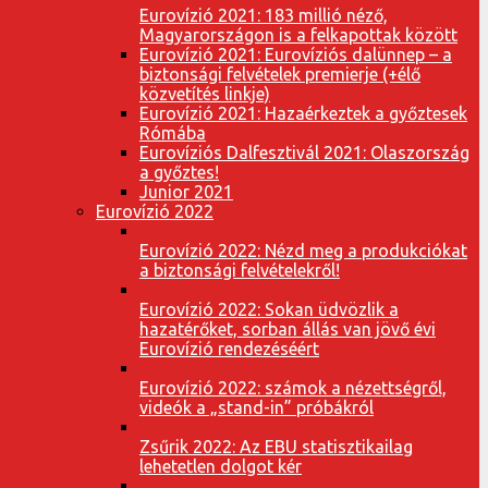
Eurovízió 2021: 183 millió néző,
Magyarországon is a felkapottak között
Eurovízió 2021: Eurovíziós dalünnep – a
biztonsági felvételek premierje (+élő
közvetítés linkje)
Eurovízió 2021: Hazaérkeztek a győztesek
Rómába
Eurovíziós Dalfesztivál 2021: Olaszország
a győztes!
Junior 2021
Eurovízió 2022
Eurovízió 2022: Nézd meg a produkciókat
a biztonsági felvételekről!
Eurovízió 2022: Sokan üdvözlik a
hazatérőket, sorban állás van jövő évi
Eurovízió rendezéséért
Eurovízió 2022: számok a nézettségről,
videók a „stand-in” próbákról
Zsűrik 2022: Az EBU statisztikailag
lehetetlen dolgot kér