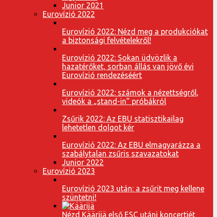
Junior 2021
Eurovízió 2022
Eurovízió 2022: Nézd meg a produkciókat
a biztonsági felvételekről!
Eurovízió 2022: Sokan üdvözlik a
hazatérőket, sorban állás van jövő évi
Eurovízió rendezéséért
Eurovízió 2022: számok a nézettségről,
videók a „stand-in” próbákról
Zsűrik 2022: Az EBU statisztikailag
lehetetlen dolgot kér
Eurovízió 2022: Az EBU elmagyarázza a
szabálytalan zsűris szavazatokat
Junior 2022
Eurovízió 2023
Eurovízió 2023 után: a zsűrit meg kellene
szüntetni!
Nézd Käärijä első ESC utáni koncertjét