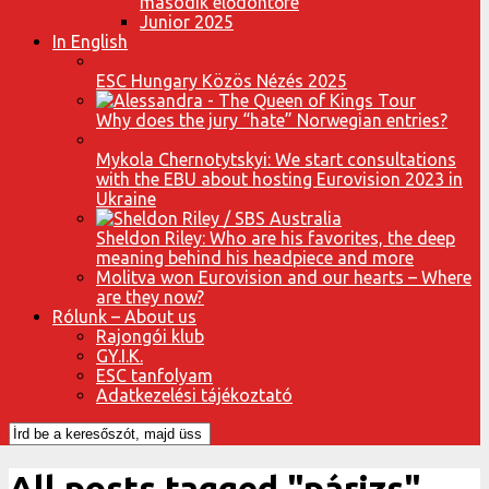
második elődöntőre
Junior 2025
In English
ESC Hungary Közös Nézés 2025
Why does the jury “hate” Norwegian entries?
Mykola Chernotytskyi: We start consultations
with the EBU about hosting Eurovision 2023 in
Ukraine
Sheldon Riley: Who are his favorites, the deep
meaning behind his headpiece and more
Molitva won Eurovision and our hearts – Where
are they now?
Rólunk – About us
Rajongói klub
GY.I.K.
ESC tanfolyam
Adatkezelési tájékoztató
All posts tagged "párizs"