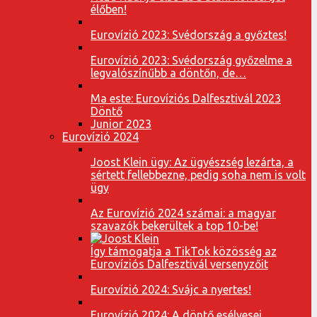
élőben!
Eurovízió 2023: Svédország a győztes!
Eurovízió 2023: Svédország győzelme a
legvalószínűbb a döntőn, de…
Ma este: Eurovíziós Dalfesztivál 2023
Döntő
Junior 2023
Eurovízió 2024
Joost Klein ügy: Az ügyészség lezárta, a
sértett fellebbezne, pedig soha nem is volt
ügy
Az Eurovízió 2024 számai: a magyar
szavazók bekerültek a top 10-be!
Így támogatja a TikTok közösség az
Eurovíziós Dalfesztivál versenyzőit
Eurovízió 2024: Svájc a nyertes!
Eurovízió 2024: A döntő esélyesei