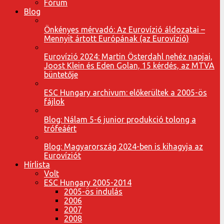
Fórum
Blog
Önkényes mérvadó: Az Eurovízió áldozatai –
Mennyit ártott Európának (az Eurovízió)
Eurovízió 2024: Martin Österdahl nehéz napjai,
Joost Klein és Eden Golan, 15 kérdés, az MTVA
büntetője
ESC Hungary archivum: előkerültek a 2005-ös
fájlok
Blog: Nálam 5-6 junior produkció tolong a
trófeáért
Blog: Magyarország 2024-ben is kihagyja az
Eurovíziót
Hírlista
Volt
ESC Hungary 2005-2014
2005-ös indulás
2006
2007
2008