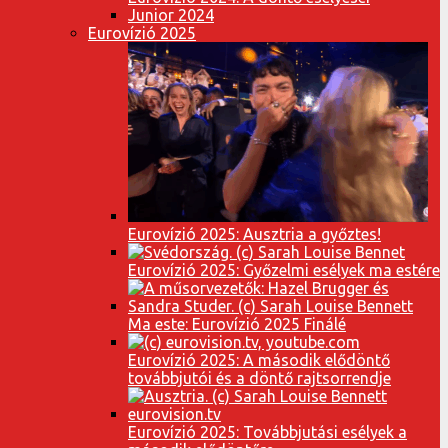
Junior 2024
Eurovízió 2025
Eurovízió 2025: Ausztria a győztes!
Eurovízió 2025: Győzelmi esélyek ma estére
Ma este: Eurovízió 2025 Finálé
Eurovízió 2025: A második elődöntő
továbbjutói és a döntő rajtsorrendje
Eurovízió 2025: Továbbjutási esélyek a