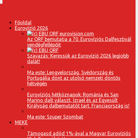
Főoldal
Eurovízió 2026
Az ORF bemutatja a 70. Eurovíziós Dalfesztivál
vendégfellépőit
Szavazás: Keressük az Eurovízió 2026 legjobb
dalát!
Ma este: Lengyelország, Svédország és
Portugália dönt az utolsó nemzeti döntős
hétvégén
Eurovíziós hétköznapok: Románia és San
Marino dalt választ, Izrael és az Egyesült
Királyság dalbemutatót tart. Franciaország is!
Ma este: Szuper Szombat
MEKE
Támogasd adód 1%-ával a Magyar Eurovíziós