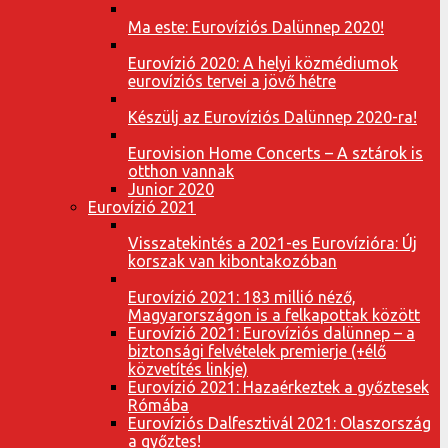
Ma este: Eurovíziós Dalünnep 2020!
Eurovízió 2020: A helyi közmédiumok
eurovíziós tervei a jövő hétre
Készülj az Eurovíziós Dalünnep 2020-ra!
Eurovision Home Concerts – A sztárok is
otthon vannak
Junior 2020
Eurovízió 2021
Visszatekintés a 2021-es Eurovízióra: Új
korszak van kibontakozóban
Eurovízió 2021: 183 millió néző,
Magyarországon is a felkapottak között
Eurovízió 2021: Eurovíziós dalünnep – a
biztonsági felvételek premierje (+élő
közvetítés linkje)
Eurovízió 2021: Hazaérkeztek a győztesek
Rómába
Eurovíziós Dalfesztivál 2021: Olaszország
a győztes!