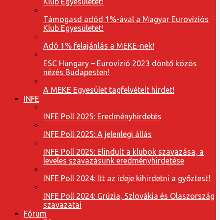
Klub Egyesületet!
Támogasd adód 1%-ával a Magyar Eurovíziós
Klub Egyesületet!
Adó 1% felajánlás a MEKE-nek!
ESC Hungary – Eurovízió 2023 döntő közös
nézés Budapesten!
A MEKE Egyesület tagfelvételt hirdet!
INFE
INFE Poll 2025: Eredményhirdetés
INFE Poll 2025: A jelenlegi állás
INFE Poll 2025: Elindult a klubok szavazása, a
leveles szavazásunk eredményhirdetése
INFE Poll 2024: Itt az ideje kihirdetni a győztest!
INFE Poll 2024: Grúzia, Szlovákia és Olaszország
szavazatai
Fórum