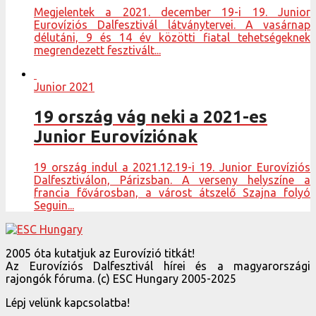
Megjelentek a 2021. december 19-i 19. Junior
Eurovíziós Dalfesztivál látványtervei. A vasárnap
délutáni, 9 és 14 év közötti fiatal tehetségeknek
megrendezett fesztivált...
Junior 2021
19 ország vág neki a 2021-es
Junior Eurovíziónak
19 ország indul a 2021.12.19-i 19. Junior Eurovíziós
Dalfesztiválon, Párizsban. A verseny helyszíne a
francia fővárosban, a várost átszelő Szajna folyó
Seguin...
2005 óta kutatjuk az Eurovízió titkát!
Az Eurovíziós Dalfesztivál hírei és a magyarországi
rajongók fóruma. (c) ESC Hungary 2005-2025
Lépj velünk kapcsolatba!