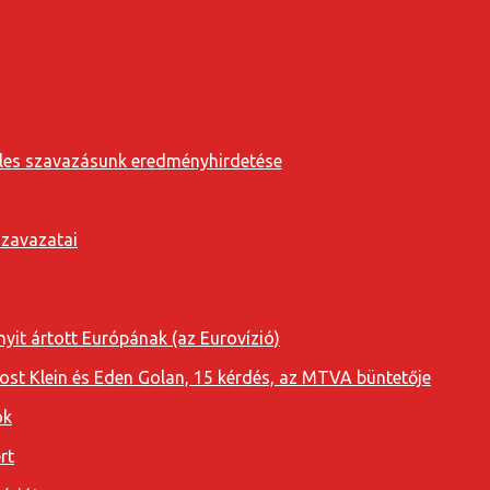
eveles szavazásunk eredményhirdetése
szavazatai
yit ártott Európának (az Eurovízió)
oost Klein és Eden Golan, 15 kérdés, az MTVA büntetője
ok
rt