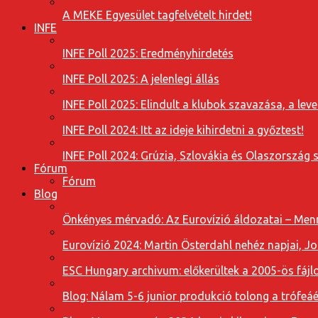
A MEKE Egyesület tagfelvételt hirdet!
INFE
INFE Poll 2025: Eredményhirdetés
INFE Poll 2025: A jelenlegi állás
INFE Poll 2025: Elindult a klubok szavazása, a l
INFE Poll 2024: Itt az ideje kihirdetni a győztest!
INFE Poll 2024: Grúzia, Szlovákia és Olaszország 
Fórum
Fórum
Blog
Önkényes mérvadó: Az Eurovízió áldozatai – Menn
Eurovízió 2024: Martin Österdahl nehéz napjai, J
ESC Hungary archivum: előkerültek a 2005-ös fájl
Blog: Nálam 5-6 junior produkció tolong a trófeáé