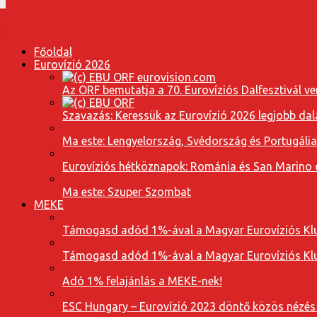
Főoldal
Eurovízió 2026
Az ORF bemutatja a 70. Eurovíziós Dalfesztivál ve
Szavazás: Keressük az Eurovízió 2026 legjobb dal
Ma este: Lengyelország, Svédország és Portugáli
Eurovíziós hétköznapok: Románia és San Marino dal
Ma este: Szuper Szombat
MEKE
Támogasd adód 1%-ával a Magyar Eurovíziós Klu
Támogasd adód 1%-ával a Magyar Eurovíziós Klu
Adó 1% felajánlás a MEKE-nek!
ESC Hungary – Eurovízió 2023 döntő közös nézés