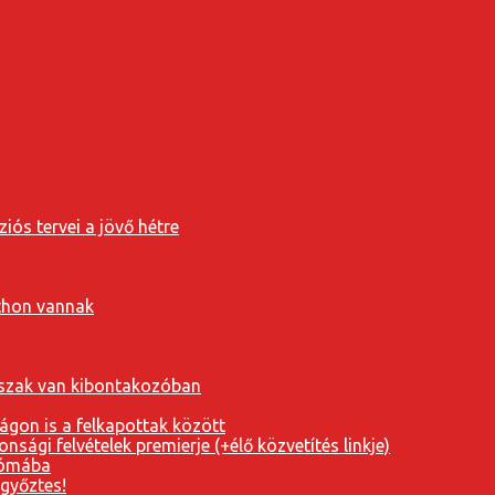
iós tervei a jövő hétre
tthon vannak
orszak van kibontakozóban
ágon is a felkapottak között
nsági felvételek premierje (+élő közvetítés linkje)
Rómába
 győztes!