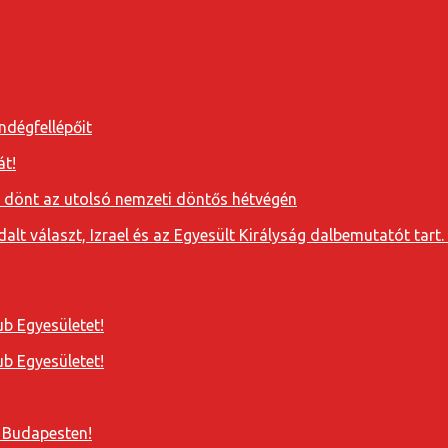
ndégfellépőit
át!
a dönt az utolsó nemzeti döntős hétvégén
t választ, Izrael és az Egyesült Királyság dalbemutatót tart. 
b Egyesületet!
b Egyesületet!
 Budapesten!