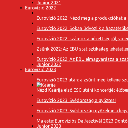
Junior 2021
Eurovízió 2022
Eurovízió 2022: Nézd meg a produkciókat a b
Eurovízió 2022: Sokan üdvözlik a hazatérőket
Eurovízió 2022: számok a nézettségről, vide
Zsűrik 2022: Az EBU statisztikailag lehetetle
Eurovízió 2022: Az EBU elmagyarázza a szab
Junior 2022
Eurovízió 2023
Eurovízió 2023 után: a zsűrit meg kellene szü
Nézd Käärijä első ESC utáni koncertjét élőbe
Eurovízió 2023: Svédország a győztes!
Eurovízió 2023: Svédország győzelme a leg
Ma este: Eurovíziós Dalfesztivál 2023 Döntő
Junior 2023