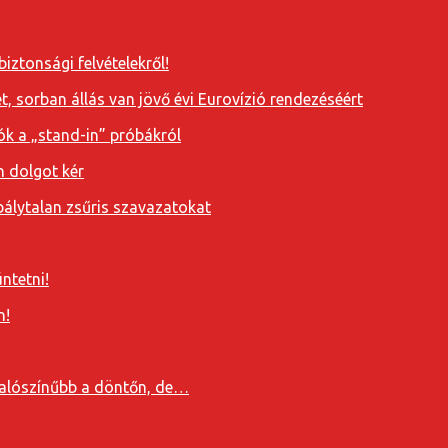
iztonsági felvételekről!
, sorban állás van jövő évi Eurovízió rendezéséért
ók a „stand-in” próbákról
n dolgot kér
álytalan zsűris szavazatokat
ntetni!
n!
valószínűbb a döntőn, de…