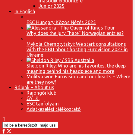
második elődöntőre
Junior 2025
In English
ESC Hungary Közös Nézés 2025
Why does the jury “hate” Norwegian entries?
Mykola Chernotytskyi: We start consultations
with the EBU about hosting Eurovision 2023 in
Ukraine
Sheldon Riley: Who are his favorites, the deep
meaning behind his headpiece and more
Molitva won Eurovision and our hearts – Where
are they now?
Rólunk – About us
Rajongói klub
GY.I.K.
ESC tanfolyam
Adatkezelési tájékoztató