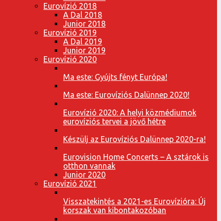
Eurovízió 2018
A Dal 2018
Junior 2018
Eurovízió 2019
A Dal 2019
Junior 2019
Eurovízió 2020
Ma este: Gyújts fényt Európa!
Ma este: Eurovíziós Dalünnep 2020!
Eurovízió 2020: A helyi közmédiumok
eurovíziós tervei a jövő hétre
Készülj az Eurovíziós Dalünnep 2020-ra!
Eurovision Home Concerts – A sztárok is
otthon vannak
Junior 2020
Eurovízió 2021
Visszatekintés a 2021-es Eurovízióra: Új
korszak van kibontakozóban