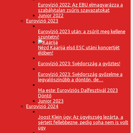
Eurovízió 2022: Az EBU elmagyarázza a
szabálytalan zsűris szavazatokat
Junior 2022
Eurovízió 2023
Eurovízió 2023 után: a zsűrit meg kellene
szüntetni!
Nézd Käärijä első ESC utáni koncertjét
élőben!
Eurovízió 2023: Svédország a győztes!
Eurovízió 2023: Svédország győzelme a
legvalószínűbb a döntőn, de…
Ma este: Eurovíziós Dalfesztivál 2023
Döntő
Junior 2023
Eurovízió 2024
Joost Klein ügy: Az ügyészség lezárta, a
sértett fellebbezne, pedig soha nem is volt
ügy