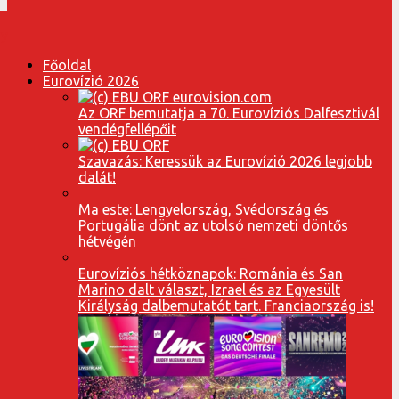
Főoldal
Eurovízió 2026
Az ORF bemutatja a 70. Eurovíziós Dalfesztivál
vendégfellépőit
Szavazás: Keressük az Eurovízió 2026 legjobb
dalát!
Ma este: Lengyelország, Svédország és
Portugália dönt az utolsó nemzeti döntős
hétvégén
Eurovíziós hétköznapok: Románia és San
Marino dalt választ, Izrael és az Egyesült
Királyság dalbemutatót tart. Franciaország is!