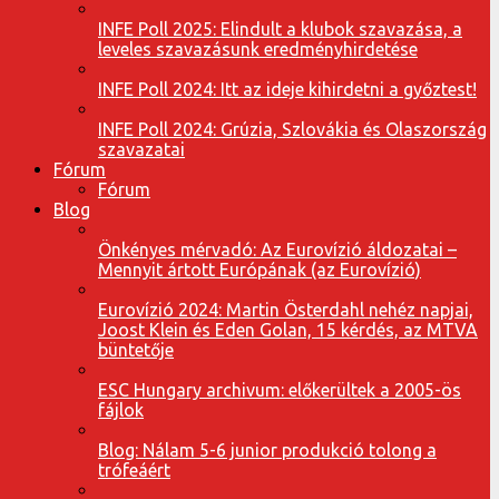
INFE Poll 2025: Elindult a klubok szavazása, a
leveles szavazásunk eredményhirdetése
INFE Poll 2024: Itt az ideje kihirdetni a győztest!
INFE Poll 2024: Grúzia, Szlovákia és Olaszország
szavazatai
Fórum
Fórum
Blog
Önkényes mérvadó: Az Eurovízió áldozatai –
Mennyit ártott Európának (az Eurovízió)
Eurovízió 2024: Martin Österdahl nehéz napjai,
Joost Klein és Eden Golan, 15 kérdés, az MTVA
büntetője
ESC Hungary archivum: előkerültek a 2005-ös
fájlok
Blog: Nálam 5-6 junior produkció tolong a
trófeáért