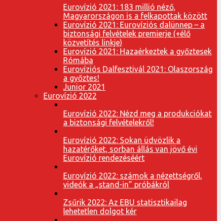
Eurovízió 2021: 183 millió néző,
Magyarországon is a felkapottak között
Eurovízió 2021: Eurovíziós dalünnep – a
biztonsági felvételek premierje (+élő
közvetítés linkje)
Eurovízió 2021: Hazaérkeztek a győztesek
Rómába
Eurovíziós Dalfesztivál 2021: Olaszország
a győztes!
Junior 2021
Eurovízió 2022
Eurovízió 2022: Nézd meg a produkciókat
a biztonsági felvételekről!
Eurovízió 2022: Sokan üdvözlik a
hazatérőket, sorban állás van jövő évi
Eurovízió rendezéséért
Eurovízió 2022: számok a nézettségről,
videók a „stand-in” próbákról
Zsűrik 2022: Az EBU statisztikailag
lehetetlen dolgot kér