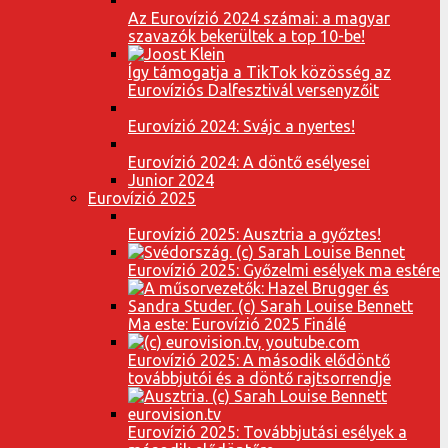
Az Eurovízió 2024 számai: a magyar
szavazók bekerültek a top 10-be!
Így támogatja a TikTok közösség az
Eurovíziós Dalfesztivál versenyzőit
Eurovízió 2024: Svájc a nyertes!
Eurovízió 2024: A döntő esélyesei
Junior 2024
Eurovízió 2025
Eurovízió 2025: Ausztria a győztes!
Eurovízió 2025: Győzelmi esélyek ma estére
Ma este: Eurovízió 2025 Finálé
Eurovízió 2025: A második elődöntő
továbbjutói és a döntő rajtsorrendje
Eurovízió 2025: Továbbjutási esélyek a