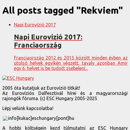
All posts tagged "Rekviem"
Napi Eurovízió 2017
Napi Eurovízió 2017:
Franciaország
Franciaország 2012 és 2015 között minden évben az
utolsó helyek egyikén végzett, tavaly azonban Amir
egy 6. helyet is be tudott zsebeleni...
2005 óta kutatjuk az Eurovízió titkát!
Az Eurovíziós Dalfesztivál hírei és a magyarországi
rajongók fóruma. (c) ESC Hungary 2005-2025
Lépj velünk kapcsolatba!
info[kukac]eschungary[pont]hu
A hobbi költségein kezd túlmutatni az ESC Hungary