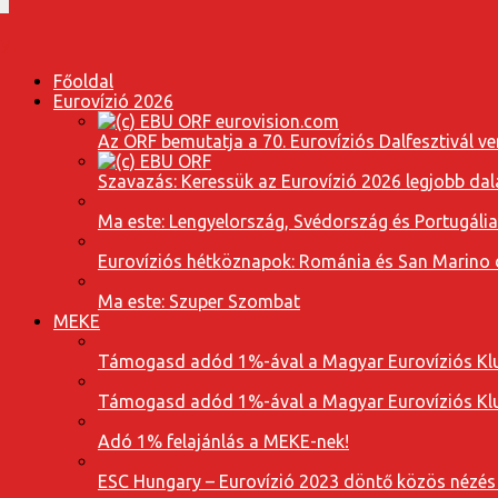
Főoldal
Eurovízió 2026
Az ORF bemutatja a 70. Eurovíziós Dalfesztivál ve
Szavazás: Keressük az Eurovízió 2026 legjobb dal
Ma este: Lengyelország, Svédország és Portugáli
Eurovíziós hétköznapok: Románia és San Marino dal
Ma este: Szuper Szombat
MEKE
Támogasd adód 1%-ával a Magyar Eurovíziós Klu
Támogasd adód 1%-ával a Magyar Eurovíziós Klu
Adó 1% felajánlás a MEKE-nek!
ESC Hungary – Eurovízió 2023 döntő közös nézés