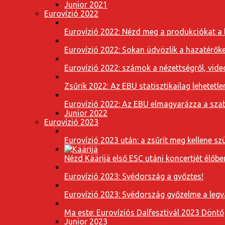
Junior 2021
Eurovízió 2022
Eurovízió 2022: Nézd meg a produkciókat a b
Eurovízió 2022: Sokan üdvözlik a hazatérőket
Eurovízió 2022: számok a nézettségről, vide
Zsűrik 2022: Az EBU statisztikailag lehetetle
Eurovízió 2022: Az EBU elmagyarázza a szab
Junior 2022
Eurovízió 2023
Eurovízió 2023 után: a zsűrit meg kellene szü
Nézd Käärijä első ESC utáni koncertjét élőbe
Eurovízió 2023: Svédország a győztes!
Eurovízió 2023: Svédország győzelme a leg
Ma este: Eurovíziós Dalfesztivál 2023 Döntő
Junior 2023