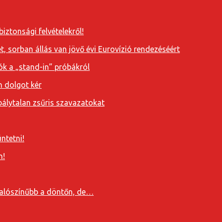
iztonsági felvételekről!
, sorban állás van jövő évi Eurovízió rendezéséért
ók a „stand-in” próbákról
n dolgot kér
álytalan zsűris szavazatokat
ntetni!
n!
valószínűbb a döntőn, de…