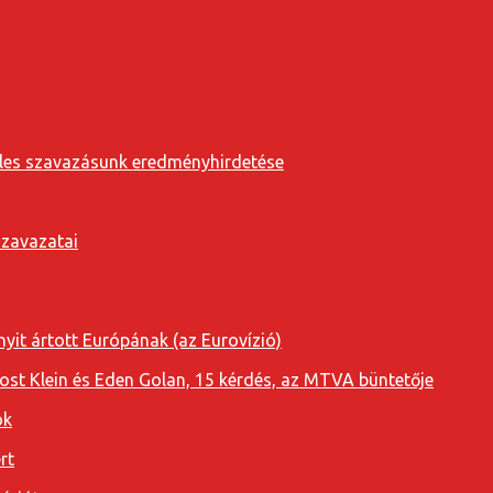
eveles szavazásunk eredményhirdetése
szavazatai
yit ártott Európának (az Eurovízió)
oost Klein és Eden Golan, 15 kérdés, az MTVA büntetője
ok
rt