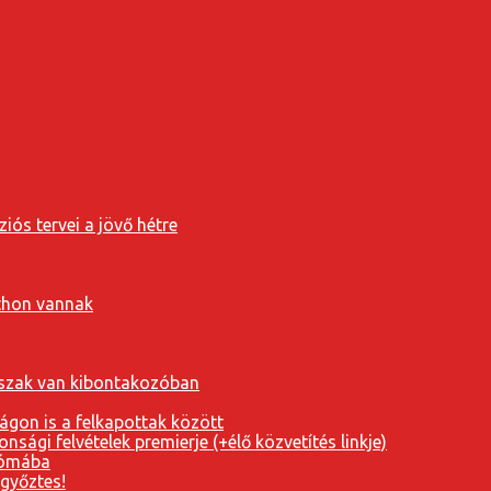
iós tervei a jövő hétre
tthon vannak
orszak van kibontakozóban
ágon is a felkapottak között
nsági felvételek premierje (+élő közvetítés linkje)
Rómába
 győztes!