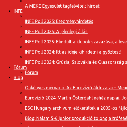
A MEKE Egyesület tagfelvételt hirdet!
INFE
INFE Poll 2025: Eredményhirdetés
INFE Poll 2025: A jelenlegi állás
INFE Poll 2025: Elindult a klubok szavazása, a l
INFE Poll 2024: Itt az ideje kihirdetni a győztest!
INFE Poll 2024: Grúzia, Szlovákia és Olaszország 
Fórum
Fórum
Blog
Önkényes mérvadó: Az Eurovízió áldozatai – Menn
Eurovízió 2024: Martin Österdahl nehéz napjai, J
ESC Hungary archivum: előkerültek a 2005-ös fájl
Blog: Nálam 5-6 junior produkció tolong a trófeáé