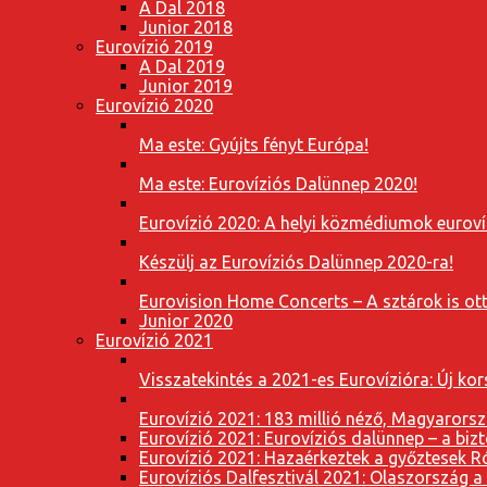
A Dal 2018
Junior 2018
Eurovízió 2019
A Dal 2019
Junior 2019
Eurovízió 2020
Ma este: Gyújts fényt Európa!
Ma este: Eurovíziós Dalünnep 2020!
Eurovízió 2020: A helyi közmédiumok eurovíz
Készülj az Eurovíziós Dalünnep 2020-ra!
Eurovision Home Concerts – A sztárok is o
Junior 2020
Eurovízió 2021
Visszatekintés a 2021-es Eurovízióra: Új k
Eurovízió 2021: 183 millió néző, Magyarorsz
Eurovízió 2021: Eurovíziós dalünnep – a bizto
Eurovízió 2021: Hazaérkeztek a győztesek 
Eurovíziós Dalfesztivál 2021: Olaszország a