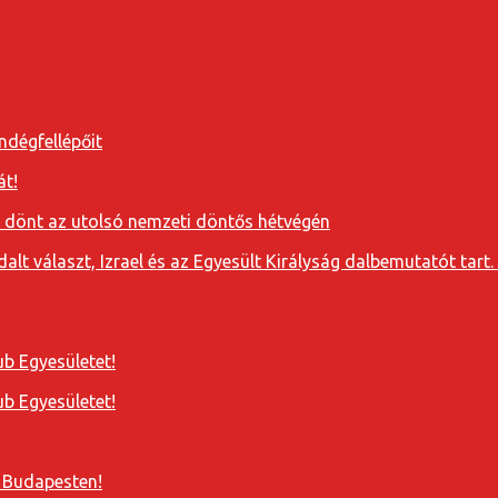
ndégfellépőit
át!
a dönt az utolsó nemzeti döntős hétvégén
t választ, Izrael és az Egyesült Királyság dalbemutatót tart. 
b Egyesületet!
b Egyesületet!
 Budapesten!