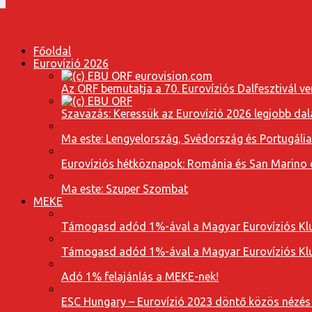
Főoldal
Eurovízió 2026
Az ORF bemutatja a 70. Eurovíziós Dalfesztivál ve
Szavazás: Keressük az Eurovízió 2026 legjobb dal
Ma este: Lengyelország, Svédország és Portugáli
Eurovíziós hétköznapok: Románia és San Marino dal
Ma este: Szuper Szombat
MEKE
Támogasd adód 1%-ával a Magyar Eurovíziós Klu
Támogasd adód 1%-ával a Magyar Eurovíziós Klu
Adó 1% felajánlás a MEKE-nek!
ESC Hungary – Eurovízió 2023 döntő közös nézés