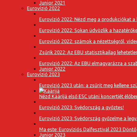
Junior 2021
Eurovízió 2022
Eurovízió 2022: Nézd meg a produkciókat a b
Eurovízió 2022: Sokan üdvözlik a hazatérőket
Eurovízió 2022: számok a nézettségről, vide
Zsűrik 2022: Az EBU statisztikailag lehetetle
Eurovízió 2022: Az EBU elmagyarázza a szab
Junior 2022
Eurovízió 2023
Eurovízió 2023 után: a zsűrit meg kellene szü
Nézd Käärijä első ESC utáni koncertjét élőbe
Eurovízió 2023: Svédország a győztes!
Eurovízió 2023: Svédország győzelme a leg
Ma este: Eurovíziós Dalfesztivál 2023 Döntő
Junior 2023