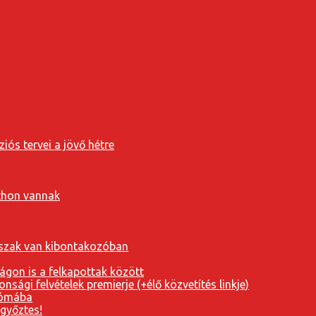
iós tervei a jövő hétre
tthon vannak
orszak van kibontakozóban
ágon is a felkapottak között
nsági felvételek premierje (+élő közvetítés linkje)
Rómába
 győztes!