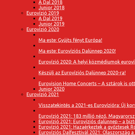
A Dal 2018
Junior 2018
Eurovízió 2019
A Dal 2019
Junior 2019
Eurovízió 2020
Ma este: Gyújts fényt Európa!
Ma este: Eurovíziós Dalünnep 2020!
Eurovízió 2020: A helyi közmédiumok eurovíz
Készülj az Eurovíziós Dalünnep 2020-ra!
Eurovision Home Concerts – A sztárok is o
Junior 2020
Eurovízió 2021
Visszatekintés a 2021-es Eurovízióra: Új k
Eurovízió 2021: 183 millió néző, Magyarorsz
Eurovízió 2021: Eurovíziós dalünnep – a bizto
Eurovízió 2021: Hazaérkeztek a győztesek 
Eurovíziós Dalfesztivál 2021: Olaszország a