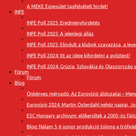
A MEKE Egyesület tagfelvételt hirdet!
INFE
INFE Poll 2025: Eredményhirdetés
INFE Poll 2025: A jelenlegi állás
INFE Poll 2025: Elindult a klubok szavazása, a l
INFE Poll 2024: Itt az ideje kihirdetni a győztest!
INFE Poll 2024: Grúzia, Szlovákia és Olaszország 
Fórum
Fórum
Blog
Önkényes mérvadó: Az Eurovízió áldozatai – Menn
Eurovízió 2024: Martin Österdahl nehéz napjai, J
ESC Hungary archivum: előkerültek a 2005-ös fájl
Blog: Nálam 5-6 junior produkció tolong a trófeáé