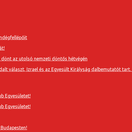
ndégfellépőit
át!
a dönt az utolsó nemzeti döntős hétvégén
t választ, Izrael és az Egyesült Királyság dalbemutatót tart. 
b Egyesületet!
b Egyesületet!
 Budapesten!