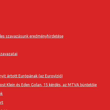
eveles szavazásunk eredményhirdetése
szavazatai
yit ártott Európának (az Eurovízió)
oost Klein és Eden Golan, 15 kérdés, az MTVA büntetője
ok
rt