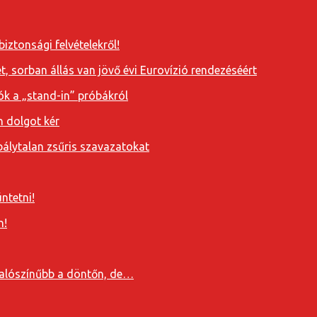
iztonsági felvételekről!
, sorban állás van jövő évi Eurovízió rendezéséért
ók a „stand-in” próbákról
n dolgot kér
álytalan zsűris szavazatokat
ntetni!
n!
valószínűbb a döntőn, de…