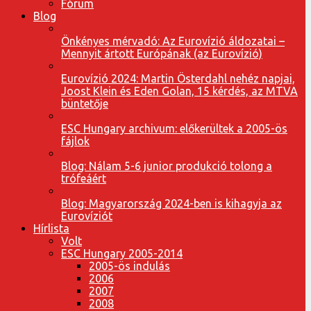
Fórum
Blog
Önkényes mérvadó: Az Eurovízió áldozatai –
Mennyit ártott Európának (az Eurovízió)
Eurovízió 2024: Martin Österdahl nehéz napjai,
Joost Klein és Eden Golan, 15 kérdés, az MTVA
büntetője
ESC Hungary archivum: előkerültek a 2005-ös
fájlok
Blog: Nálam 5-6 junior produkció tolong a
trófeáért
Blog: Magyarország 2024-ben is kihagyja az
Eurovíziót
Hírlista
Volt
ESC Hungary 2005-2014
2005-ös indulás
2006
2007
2008