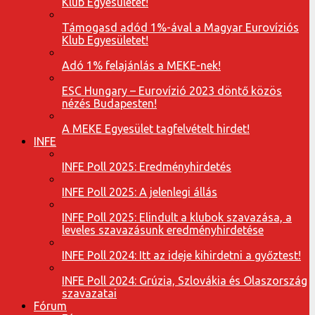
Klub Egyesületet!
Támogasd adód 1%-ával a Magyar Eurovíziós
Klub Egyesületet!
Adó 1% felajánlás a MEKE-nek!
ESC Hungary – Eurovízió 2023 döntő közös
nézés Budapesten!
A MEKE Egyesület tagfelvételt hirdet!
INFE
INFE Poll 2025: Eredményhirdetés
INFE Poll 2025: A jelenlegi állás
INFE Poll 2025: Elindult a klubok szavazása, a
leveles szavazásunk eredményhirdetése
INFE Poll 2024: Itt az ideje kihirdetni a győztest!
INFE Poll 2024: Grúzia, Szlovákia és Olaszország
szavazatai
Fórum