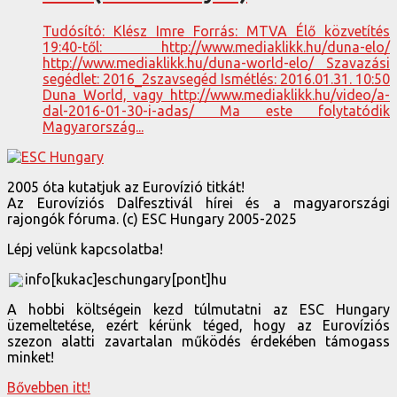
Tudósító: Klész Imre Forrás: MTVA Élő közvetítés
19:40-től: http://www.mediaklikk.hu/duna-elo/
http://www.mediaklikk.hu/duna-world-elo/ Szavazási
segédlet: 2016_2szavsegéd Ismétlés: 2016.01.31. 10:50
Duna World, vagy http://www.mediaklikk.hu/video/a-
dal-2016-01-30-i-adas/ Ma este folytatódik
Magyarország...
2005 óta kutatjuk az Eurovízió titkát!
Az Eurovíziós Dalfesztivál hírei és a magyarországi
rajongók fóruma. (c) ESC Hungary 2005-2025
Lépj velünk kapcsolatba!
info[kukac]eschungary[pont]hu
A hobbi költségein kezd túlmutatni az ESC Hungary
üzemeltetése, ezért kérünk téged, hogy az Eurovíziós
szezon alatti zavartalan működés érdekében támogass
minket!
Bővebben itt!