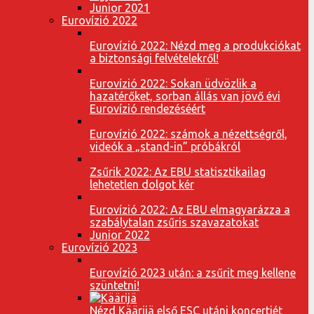
Junior 2021
Eurovízió 2022
Eurovízió 2022: Nézd meg a produkciókat
a biztonsági felvételekről!
Eurovízió 2022: Sokan üdvözlik a
hazatérőket, sorban állás van jövő évi
Eurovízió rendezéséért
Eurovízió 2022: számok a nézettségről,
videók a „stand-in” próbákról
Zsűrik 2022: Az EBU statisztikailag
lehetetlen dolgot kér
Eurovízió 2022: Az EBU elmagyarázza a
szabálytalan zsűris szavazatokat
Junior 2022
Eurovízió 2023
Eurovízió 2023 után: a zsűrit meg kellene
szüntetni!
Nézd Käärijä első ESC utáni koncertjét