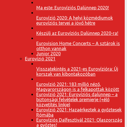
Ma este: Eurovíziós Dalünnep 2020!
Eurovízió 2020: A helyi közmédiumok
eurovíziós tervei a jövő hétre
Készülj az Eurovíziós Dalünnep 2020-ra!
Eurovision Home Concerts – A sztárok is
otthon vannak
Junior 2020
Eurovízió 2021
Visszatekintés a 2021-es Eurovízióra: Új
korszak van kibontakozóban
Eurovízió 2021: 183 millió néző,
Magyarországon is a felkapottak között
Eurovízió 2021: Eurovíziós dalünnep – a
biztonsági felvételek premierje (+élő
közvetítés linkje)
Eurovízió 2021: Hazaérkeztek a győztesek
Rómába
Eurovíziós Dalfesztivál 2021: Olaszország
a győztes!