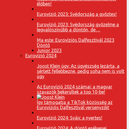
élőben!
Eurovízió 2023: Svédország a győztes!
Eurovízió 2023: Svédország győzelme a
legvalószínűbb a döntőn, de…
Ma este: Eurovíziós Dalfesztivál 2023
Döntő
Junior 2023
Eurovízió 2024
Joost Klein ügy: Az ügyészség lezárta, a
sértett fellebbezne, pedig soha nem is volt
ügy
Az Eurovízió 2024 számai: a magyar
szavazók bekerültek a top 10-be!
Így támogatja a TikTok közösség az
Eurovíziós Dalfesztivál versenyzőit
Eurovízió 2024: Svájc a nyertes!
Eurovízió 2024: A döntő esélyesei