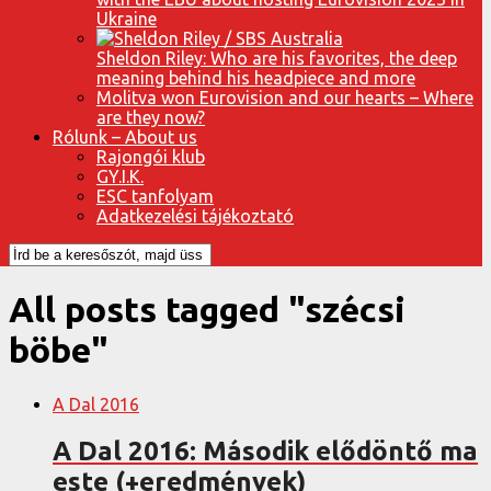
Ukraine
Sheldon Riley: Who are his favorites, the deep
meaning behind his headpiece and more
Molitva won Eurovision and our hearts – Where
are they now?
Rólunk – About us
Rajongói klub
GY.I.K.
ESC tanfolyam
Adatkezelési tájékoztató
All posts tagged "szécsi
böbe"
A Dal 2016
A Dal 2016: Második elődöntő ma
este (+eredmények)