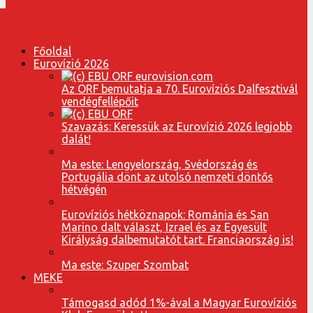
Főoldal
Eurovízió 2026
Az ORF bemutatja a 70. Eurovíziós Dalfesztivál
vendégfellépőit
Szavazás: Keressük az Eurovízió 2026 legjobb
dalát!
Ma este: Lengyelország, Svédország és
Portugália dönt az utolsó nemzeti döntős
hétvégén
Eurovíziós hétköznapok: Románia és San
Marino dalt választ, Izrael és az Egyesült
Királyság dalbemutatót tart. Franciaország is!
Ma este: Szuper Szombat
MEKE
Támogasd adód 1%-ával a Magyar Eurovíziós