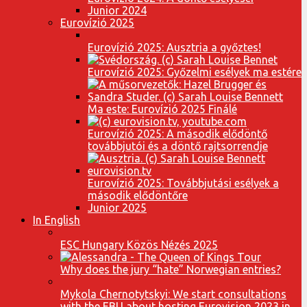
Junior 2024
Eurovízió 2025
Eurovízió 2025: Ausztria a győztes!
Eurovízió 2025: Győzelmi esélyek ma estére
Ma este: Eurovízió 2025 Finálé
Eurovízió 2025: A második elődöntő
továbbjutói és a döntő rajtsorrendje
Eurovízió 2025: Továbbjutási esélyek a
második elődöntőre
Junior 2025
In English
ESC Hungary Közös Nézés 2025
Why does the jury “hate” Norwegian entries?
Mykola Chernotytskyi: We start consultations
with the EBU about hosting Eurovision 2023 in