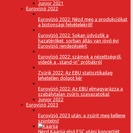
Junior 2021
Eurovízió 2022
Eurovízió 2022: Nézd meg a produkciókat
a biztonsági felvételekről!
Eurovízió 2022: Sokan üdvözlik a
hazatérőket, sorban állás van jövő évi
Eurovízió rendezéséért
Eurovízió 2022: számok a nézettségről,
videók a „stand-in” próbákról
Zsűrik 2022: Az EBU statisztikailag
lehetetlen dolgot kér
Eurovízió 2022: Az EBU elmagyarázza a
szabálytalan zsűris szavazatokat
Junior 2022
Eurovízió 2023
Eurovízió 2023 után: a zsűrit meg kellene
szüntetni!
Nézd Käärijä első ESC utáni koncertjét