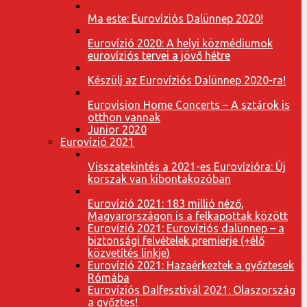
Ma este: Eurovíziós Dalünnep 2020!
Eurovízió 2020: A helyi közmédiumok
eurovíziós tervei a jövő hétre
Készülj az Eurovíziós Dalünnep 2020-ra!
Eurovision Home Concerts – A sztárok is
otthon vannak
Junior 2020
Eurovízió 2021
Visszatekintés a 2021-es Eurovízióra: Új
korszak van kibontakozóban
Eurovízió 2021: 183 millió néző,
Magyarországon is a felkapottak között
Eurovízió 2021: Eurovíziós dalünnep – a
biztonsági felvételek premierje (+élő
közvetítés linkje)
Eurovízió 2021: Hazaérkeztek a győztesek
Rómába
Eurovíziós Dalfesztivál 2021: Olaszország
a győztes!