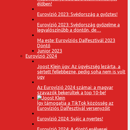
élőben!
Eurovízió 2023: Svédország a győztes!
Eurovízió 2023: Svédország győzelme a
legvalószínűbb a döntőn, de…
Ma este: Eurovíziós Dalfesztivál 2023
Döntő
Junior 2023
Eurovízió 2024
Joost Klein ügy: Az ügyészség lezárta, a
sértett fellebbezne, pedig soha nem is volt
ügy
Az Eurovízió 2024 számai: a magyar
szavazók bekerültek a top 10-be!
Így támogatja a TikTok közösség az
Eurovíziós Dalfesztivál versenyzőit
Eurovízió 2024: Svájc a nyertes!
Eurovízió 2024: A döntő esélyesei