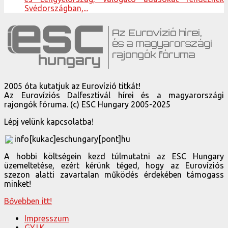
Svédországban,...
2005 óta kutatjuk az Eurovízió titkát!
Az Eurovíziós Dalfesztivál hírei és a magyarországi
rajongók fóruma. (c) ESC Hungary 2005-2025
Lépj velünk kapcsolatba!
info[kukac]eschungary[pont]hu
A hobbi költségein kezd túlmutatni az ESC Hungary
üzemeltetése, ezért kérünk téged, hogy az Eurovíziós
szezon alatti zavartalan működés érdekében támogass
minket!
Bővebben itt!
Impresszum
GY.I.K.