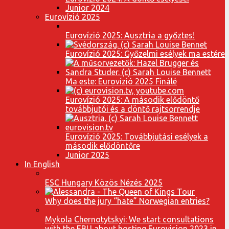
Junior 2024
Eurovízió 2025
Eurovízió 2025: Ausztria a győztes!
Eurovízió 2025: Győzelmi esélyek ma estére
Ma este: Eurovízió 2025 Finálé
Eurovízió 2025: A második elődöntő
továbbjutói és a döntő rajtsorrendje
Eurovízió 2025: Továbbjutási esélyek a
második elődöntőre
Junior 2025
In English
ESC Hungary Közös Nézés 2025
Why does the jury “hate” Norwegian entries?
Mykola Chernotytskyi: We start consultations
with the EBU about hosting Eurovision 2023 in