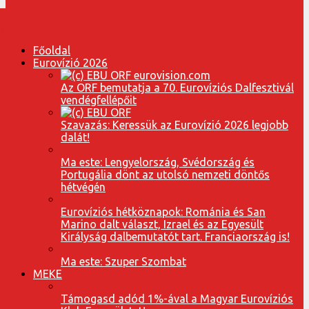
Főoldal
Eurovízió 2026
Az ORF bemutatja a 70. Eurovíziós Dalfesztivál
vendégfellépőit
Szavazás: Keressük az Eurovízió 2026 legjobb
dalát!
Ma este: Lengyelország, Svédország és
Portugália dönt az utolsó nemzeti döntős
hétvégén
Eurovíziós hétköznapok: Románia és San
Marino dalt választ, Izrael és az Egyesült
Királyság dalbemutatót tart. Franciaország is!
Ma este: Szuper Szombat
MEKE
Támogasd adód 1%-ával a Magyar Eurovíziós