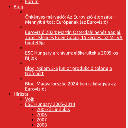
Fórum
Blog
Önkényes mérvadó: Az Eurovízió áldozatai –
Mennyit ártott Európának (az Eurovízió)
Eurovízió 2024: Martin Österdahl nehéz napjai,
Joost Klein és Eden Golan, 15 kérdés, az MTVA
büntetője
ESC Hungary archivum: előkerültek a 2005-ös
fájlok
Blog: Nálam 5-6 junior produkció tolong a
trófeáért
Blog: Magyarország 2024-ben is kihagyja az
Eurovíziót
Hírlista
Volt
ESC Hungary 2005-2014
2005-ös indulás
2006
2007
2008