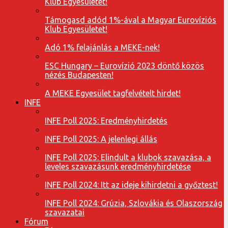
Klub Egyesületet!
Támogasd adód 1%-ával a Magyar Eurovíziós
Klub Egyesületet!
Adó 1% felajánlás a MEKE-nek!
ESC Hungary – Eurovízió 2023 döntő közös
nézés Budapesten!
A MEKE Egyesület tagfelvételt hirdet!
INFE
INFE Poll 2025: Eredményhirdetés
INFE Poll 2025: A jelenlegi állás
INFE Poll 2025: Elindult a klubok szavazása, a
leveles szavazásunk eredményhirdetése
INFE Poll 2024: Itt az ideje kihirdetni a győztest!
INFE Poll 2024: Grúzia, Szlovákia és Olaszország
szavazatai
Fórum