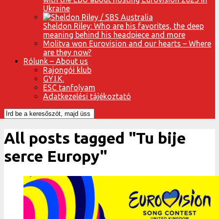
Ukraine
Sheldon Riley: Who are his favorites, the deep
meaning behind his headpiece and more
Molitva won Eurovision and our hearts – Where
are they now?
Rólunk – About us
Rajongói klub
GY.I.K.
ESC tanfolyam
Adatkezelési tájékoztató
All posts tagged "Tu bije
serce Europy"