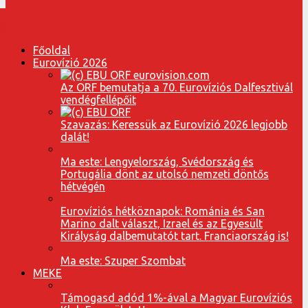
Főoldal
Eurovízió 2026
Az ORF bemutatja a 70. Eurovíziós Dalfesztivál
vendégfellépőit
Szavazás: Keressük az Eurovízió 2026 legjobb
dalát!
Ma este: Lengyelország, Svédország és
Portugália dönt az utolsó nemzeti döntős
hétvégén
Eurovíziós hétköznapok: Románia és San
Marino dalt választ, Izrael és az Egyesült
Királyság dalbemutatót tart. Franciaország is!
Ma este: Szuper Szombat
MEKE
Támogasd adód 1%-ával a Magyar Eurovíziós