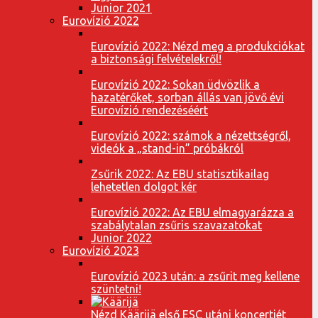
Junior 2021
Eurovízió 2022
Eurovízió 2022: Nézd meg a produkciókat
a biztonsági felvételekről!
Eurovízió 2022: Sokan üdvözlik a
hazatérőket, sorban állás van jövő évi
Eurovízió rendezéséért
Eurovízió 2022: számok a nézettségről,
videók a „stand-in” próbákról
Zsűrik 2022: Az EBU statisztikailag
lehetetlen dolgot kér
Eurovízió 2022: Az EBU elmagyarázza a
szabálytalan zsűris szavazatokat
Junior 2022
Eurovízió 2023
Eurovízió 2023 után: a zsűrit meg kellene
szüntetni!
Nézd Käärijä első ESC utáni koncertjét