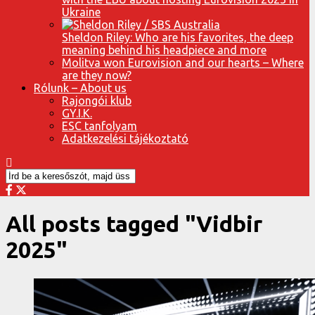
Ukraine
Sheldon Riley: Who are his favorites, the deep
meaning behind his headpiece and more
Molitva won Eurovision and our hearts – Where
are they now?
Rólunk – About us
Rajongói klub
GY.I.K.
ESC tanfolyam
Adatkezelési tájékoztató
All posts tagged "Vidbir
2025"