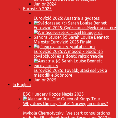
Junior 2024
Eurovízió 2025
Eurovízió 2025: Ausztria a győztes!
Eurovízió 2025: Győzelmi esélyek ma estére
Ma este: Eurovízió 2025 Finálé
Eurovízió 2025: A második elődöntő
továbbjutói és a döntő rajtsorrendje
Eurovízió 2025: Továbbjutási esélyek a
második elődöntőre
Junior 2025
In English
ESC Hungary Közös Nézés 2025
Why does the jury “hate” Norwegian entries?
Mykola Chernotytskyi: We start consultations
with the EBU about hosting Eurovision 2023 in