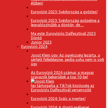
élőben!
Eurovízió 2023: Svédország a győztes!
Eurovízió 2023: Svédország győzelme a
legvalószínűbb a döntőn, de…
Ma este: Eurovíziós Dalfesztivál 2023
Döntő
Junior 2023
Eurovízió 2024
Joost Klein ügy: Az ügyészség lezárta, a
sértett fellebbezne, pedig soha nem is volt
ügy
Az Eurovízió 2024 számai: a magyar
szavazók bekerültek a top 10-be!
Így támogatja a TikTok közösség az
Eurovíziós Dalfesztivál versenyzőit
Eurovízió 2024: Svájc a nyertes!
Eurovízió 2024: A döntő esélyesei