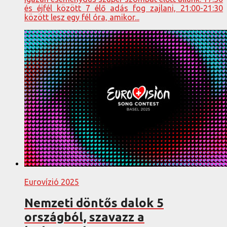
és éjfél között 7 élő adás fog zajlani, 21:00-21:30
között lesz egy fél óra, amikor...
Eurovízió 2025
Nemzeti döntős dalok 5
országból, szavazz a