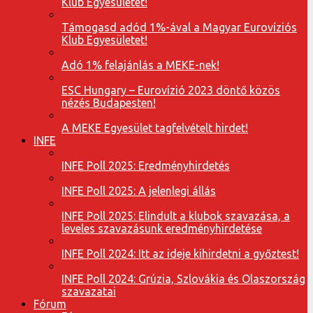
Klub Egyesületet!
Támogasd adód 1%-ával a Magyar Eurovíziós
Klub Egyesületet!
Adó 1% felajánlás a MEKE-nek!
ESC Hungary – Eurovízió 2023 döntő közös
nézés Budapesten!
A MEKE Egyesület tagfelvételt hirdet!
INFE
INFE Poll 2025: Eredményhirdetés
INFE Poll 2025: A jelenlegi állás
INFE Poll 2025: Elindult a klubok szavazása, a
leveles szavazásunk eredményhirdetése
INFE Poll 2024: Itt az ideje kihirdetni a győztest!
INFE Poll 2024: Grúzia, Szlovákia és Olaszország
szavazatai
Fórum