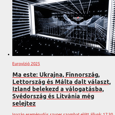
Eurovízió 2025
Ma este: Ukrajna, Finnország,
Lettország és Málta dalt választ,
Izland belekezd a válogatásba,
Svédország és Litvánia még
selejtez
Igazán eseménydús szuper szombat előtt állunk: 17:30