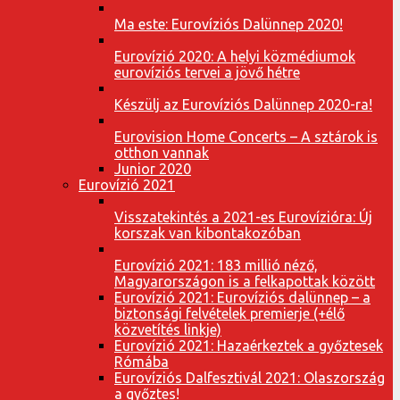
Ma este: Eurovíziós Dalünnep 2020!
Eurovízió 2020: A helyi közmédiumok
eurovíziós tervei a jövő hétre
Készülj az Eurovíziós Dalünnep 2020-ra!
Eurovision Home Concerts – A sztárok is
otthon vannak
Junior 2020
Eurovízió 2021
Visszatekintés a 2021-es Eurovízióra: Új
korszak van kibontakozóban
Eurovízió 2021: 183 millió néző,
Magyarországon is a felkapottak között
Eurovízió 2021: Eurovíziós dalünnep – a
biztonsági felvételek premierje (+élő
közvetítés linkje)
Eurovízió 2021: Hazaérkeztek a győztesek
Rómába
Eurovíziós Dalfesztivál 2021: Olaszország
a győztes!