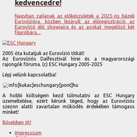
kedvencedre!
Nagyban zajlanak az előkészületek a 2025-ös bázeli
Eurovízióra, közben lezárult az előregisztráció az
Eurovízió élő showjaira és az azokat megelőző két
főpróbára....
2005 óta kutatjuk az Eurovízió titkát!
Az Eurovíziós Dalfesztivál hírei és a magyarországi
rajongók fóruma. (c) ESC Hungary 2005-2025
Lépj velünk kapcsolatba!
info[kukac]eschungary[pont]hu
A hobbi költségein kezd túlmutatni az ESC Hungary
üzemeltetése, ezért kérünk téged, hogy az Eurovíziós
szezon alatti zavartalan működés érdekében támogass
minket!
Bővebben itt!
Impresszum