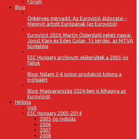
Fórum
Blog
Önkényes mérvadó: Az Eurovízió áldozatai –
Mennyit ártott Európának (az Eurovízió)
Eurovízió 2024: Martin Österdahl nehéz napjai,
Joost Klein és Eden Golan, 15 kérdés, az MTVA
büntetője
ESC Hungary archivum: előkerültek a 2005-ös
fájlok
Blog: Nálam 5-6 junior produkció tolong a
trófeáért
Blog: Magyarország 2024-ben is kihagyja az
Eurovíziót
Hírlista
Volt
ESC Hungary 2005-2014
2005-ös indulás
2006
2007
2008