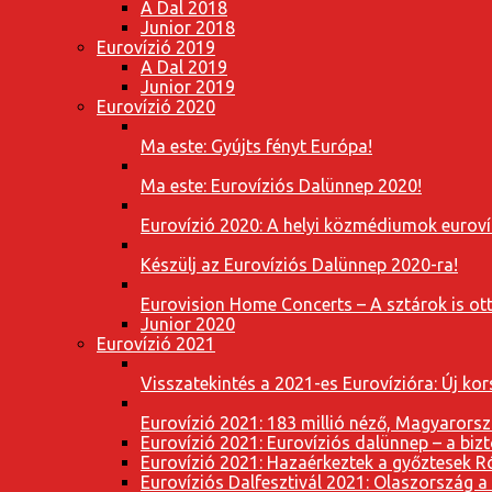
A Dal 2018
Junior 2018
Eurovízió 2019
A Dal 2019
Junior 2019
Eurovízió 2020
Ma este: Gyújts fényt Európa!
Ma este: Eurovíziós Dalünnep 2020!
Eurovízió 2020: A helyi közmédiumok eurovíz
Készülj az Eurovíziós Dalünnep 2020-ra!
Eurovision Home Concerts – A sztárok is o
Junior 2020
Eurovízió 2021
Visszatekintés a 2021-es Eurovízióra: Új k
Eurovízió 2021: 183 millió néző, Magyarorsz
Eurovízió 2021: Eurovíziós dalünnep – a bizto
Eurovízió 2021: Hazaérkeztek a győztesek 
Eurovíziós Dalfesztivál 2021: Olaszország a