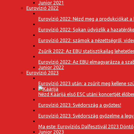
Junior 2021
Eurovízió 2022
Eurovízió 2022: Nézd meg a produkciókat a b
Eurovízió 2022: Sokan üdvözlik a hazatérőket
Eurovízió 2022: számok a nézettségről, vide
Zsűrik 2022: Az EBU statisztikailag lehetetle
Eurovízió 2022: Az EBU elmagyarázza a szab
Junior 2022
Eurovízió 2023
Eurovízió 2023 után: a zsűrit meg kellene szü
Nézd Käärijä első ESC utáni koncertjét élőbe
Eurovízió 2023: Svédország a győztes!
Eurovízió 2023: Svédország győzelme a leg
Ma este: Eurovíziós Dalfesztivál 2023 Döntő
Junior 2023