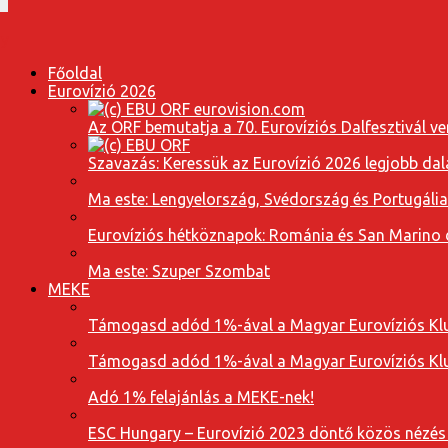
Főoldal
Eurovízió 2026
Az ORF bemutatja a 70. Eurovíziós Dalfesztivál ve
Szavazás: Keressük az Eurovízió 2026 legjobb dal
Ma este: Lengyelország, Svédország és Portugáli
Eurovíziós hétköznapok: Románia és San Marino dal
Ma este: Szuper Szombat
MEKE
Támogasd adód 1%-ával a Magyar Eurovíziós Klu
Támogasd adód 1%-ával a Magyar Eurovíziós Klu
Adó 1% felajánlás a MEKE-nek!
ESC Hungary – Eurovízió 2023 döntő közös nézés