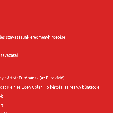
eveles szavazásunk eredményhirdetése
szavazatai
yit ártott Európának (az Eurovízió)
oost Klein és Eden Golan, 15 kérdés, az MTVA büntetője
ok
rt