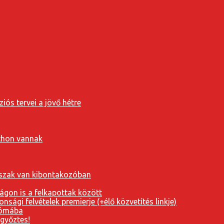
iós tervei a jövő hétre
tthon vannak
orszak van kibontakozóban
ágon is a felkapottak között
nsági felvételek premierje (+élő közvetítés linkje)
Rómába
 győztes!