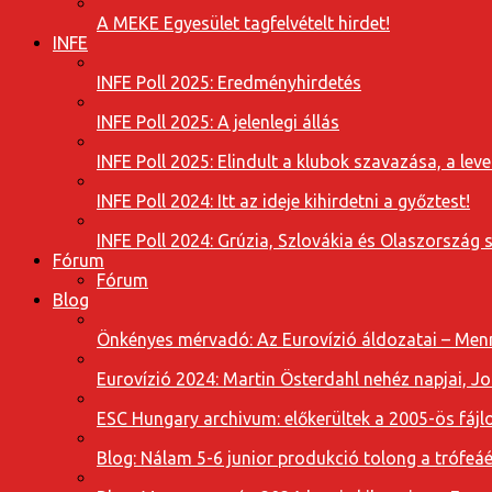
A MEKE Egyesület tagfelvételt hirdet!
INFE
INFE Poll 2025: Eredményhirdetés
INFE Poll 2025: A jelenlegi állás
INFE Poll 2025: Elindult a klubok szavazása, a l
INFE Poll 2024: Itt az ideje kihirdetni a győztest!
INFE Poll 2024: Grúzia, Szlovákia és Olaszország 
Fórum
Fórum
Blog
Önkényes mérvadó: Az Eurovízió áldozatai – Menn
Eurovízió 2024: Martin Österdahl nehéz napjai, J
ESC Hungary archivum: előkerültek a 2005-ös fájl
Blog: Nálam 5-6 junior produkció tolong a trófeáé