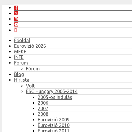
Főoldal
Eurovízió 2026
MEKE
INFE
Fórum
Fórum
Blog
Hírlista
Volt
ESC Hungary 2005-2014
2005-ös indulás
2006
2007
2008
Eurovízió 2009
Eurovízió 2010
Eurovízió 2011