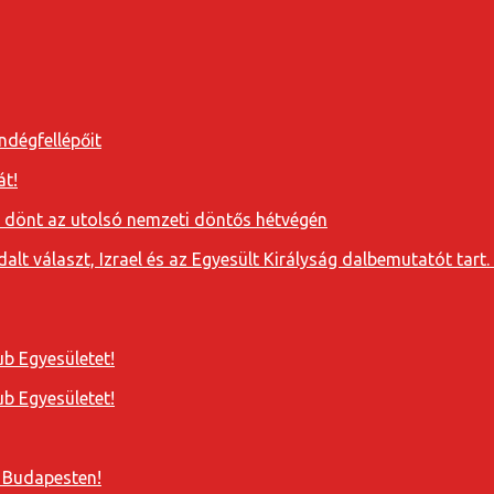
ndégfellépőit
át!
a dönt az utolsó nemzeti döntős hétvégén
t választ, Izrael és az Egyesült Királyság dalbemutatót tart. 
b Egyesületet!
b Egyesületet!
 Budapesten!