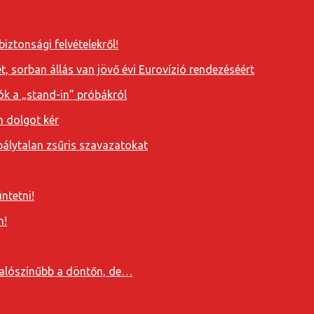
iztonsági felvételekről!
, sorban állás van jövő évi Eurovízió rendezéséért
ók a „stand-in” próbákról
n dolgot kér
álytalan zsűris szavazatokat
ntetni!
n!
valószínűbb a döntőn, de…