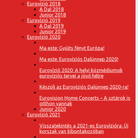
Eurovízió 2018
A Dal 2018
Junior 2018
Eurovízió 2019
A Dal 2019
Junior 2019
Eurovízió 2020
Ma este: Gyújts fényt Európa!
Ma este: Eurovíziós Dalünnep 2020!
Eurovízió 2020: A helyi közmédiumok
eurovíziós tervei a jövő hétre
Készülj az Eurovíziós Dalünnep 2020-ra!
Eurovision Home Concerts – A sztárok is
otthon vannak
Junior 2020
Eurovízió 2021
Visszatekintés a 2021-es Eurovízióra: Új
korszak van kibontakozóban