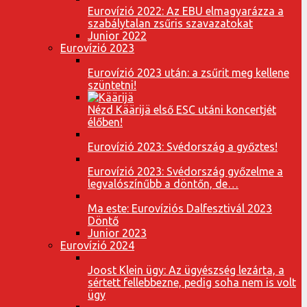
Eurovízió 2022: Az EBU elmagyarázza a
szabálytalan zsűris szavazatokat
Junior 2022
Eurovízió 2023
Eurovízió 2023 után: a zsűrit meg kellene
szüntetni!
Nézd Käärijä első ESC utáni koncertjét
élőben!
Eurovízió 2023: Svédország a győztes!
Eurovízió 2023: Svédország győzelme a
legvalószínűbb a döntőn, de…
Ma este: Eurovíziós Dalfesztivál 2023
Döntő
Junior 2023
Eurovízió 2024
Joost Klein ügy: Az ügyészség lezárta, a
sértett fellebbezne, pedig soha nem is volt
ügy