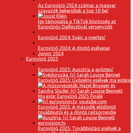
Az Eurovízió 2024 számai: a magyar
szavazók bekerültek a top 10-be!
Így támogatja a TikTok közösség az
Eurovíziós Dalfesztivál versenyzőit
Eurovízió 2024: Svájc a nyertes!
Eurovízió 2024: A döntő esélyesei
Junior 2024
Eurovízió 2025
Eurovízió 2025: Ausztria a győztes!
Eurovízió 2025: Győzelmi esélyek ma estére
Ma este: Eurovízió 2025 Finálé
Eurovízió 2025: A második elődöntő
továbbjutói és a döntő rajtsorrendje
Eurovízió 2025: Továbbjutási esélyek a