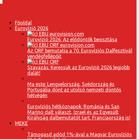
Főoldal
Eurovízió 2026
Eurovízió 2026: Az elődöntők beosztása
Az ORF bemutatja a 70. Eurovíziós Dalfesztivál
vendégfellépőit
Szavazás: Keressük az Eurovízió 2026 legjobb
dalát!
Ma este: Lengyelország, Svédország és
Portugália dönt az utolsó nemzeti döntős
hétvégén
Eurovíziós hétköznapok: Románia és San
Marino dalt választ, Izrael és az Egyesült
Királyság dalbemutatót tart. Franciaország is!
MEKE
Támogasd adód 1%-ával a Magyar Eurovíziós