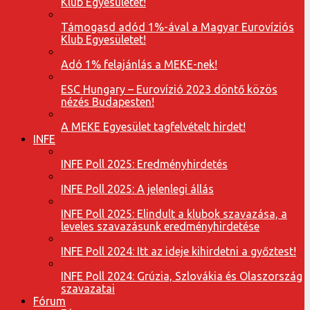
Klub Egyesületet!
Támogasd adód 1%-ával a Magyar Eurovíziós
Klub Egyesületet!
Adó 1% felajánlás a MEKE-nek!
ESC Hungary – Eurovízió 2023 döntő közös
nézés Budapesten!
A MEKE Egyesület tagfelvételt hirdet!
INFE
INFE Poll 2025: Eredményhirdetés
INFE Poll 2025: A jelenlegi állás
INFE Poll 2025: Elindult a klubok szavazása, a
leveles szavazásunk eredményhirdetése
INFE Poll 2024: Itt az ideje kihirdetni a győztest!
INFE Poll 2024: Grúzia, Szlovákia és Olaszország
szavazatai
Fórum