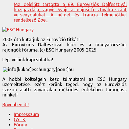
Ma délelőtt tartotta a 69. Eurovíziós Dalfesztivál
házigazdája, vagyis Svájc a májusi fesztiválra szánt
versenydalukat. A német és francia felmenőkkel
rendelkező Zoë...
2005 óta kutatjuk az Eurovízió titkát!
Az Eurovíziós Dalfesztivál hírei és a magyarországi
rajongók fóruma. (c) ESC Hungary 2005-2025
Lépj velünk kapcsolatba!
info[kukac]eschungary[pont]hu
A hobbi költségein kezd túlmutatni az ESC Hungary
üzemeltetése, ezért kérünk téged, hogy az Eurovíziós
szezon alatti zavartalan működés érdekében támogass
minket!
Bővebben itt!
Impresszum
GY.I.K.
Fórum