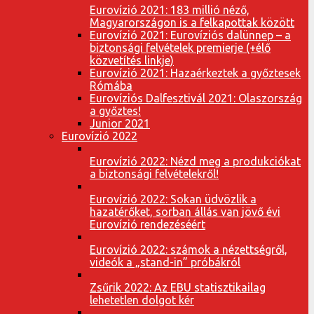
Eurovízió 2021: 183 millió néző,
Magyarországon is a felkapottak között
Eurovízió 2021: Eurovíziós dalünnep – a
biztonsági felvételek premierje (+élő
közvetítés linkje)
Eurovízió 2021: Hazaérkeztek a győztesek
Rómába
Eurovíziós Dalfesztivál 2021: Olaszország
a győztes!
Junior 2021
Eurovízió 2022
Eurovízió 2022: Nézd meg a produkciókat
a biztonsági felvételekről!
Eurovízió 2022: Sokan üdvözlik a
hazatérőket, sorban állás van jövő évi
Eurovízió rendezéséért
Eurovízió 2022: számok a nézettségről,
videók a „stand-in” próbákról
Zsűrik 2022: Az EBU statisztikailag
lehetetlen dolgot kér