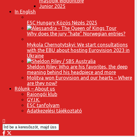
második elődöntőre
Junior 2025
In English
ESC Hungary Közös Nézés 2025
Why does the jury “hate” Norwegian entries?
Mykola Chernotytskyi: We start consultations
with the EBU about hosting Eurovision 2023 in
Ukraine
Sheldon Riley: Who are his favorites, the deep
meaning behind his headpiece and more
Molitva won Eurovision and our hearts – Where
are they now?
Rólunk – About us
Rajongói klub
GY.I.K.
ESC tanfolyam
Adatkezelési tájékoztató