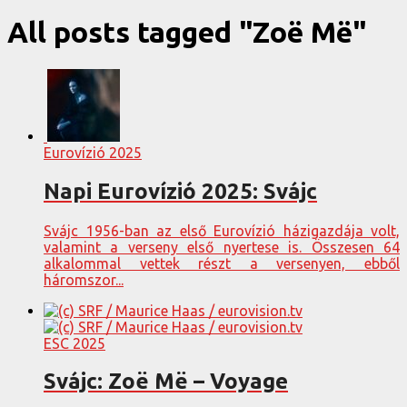
All posts tagged "Zoë Më"
Eurovízió 2025
Napi Eurovízió 2025: Svájc
Svájc 1956-ban az első Eurovízió házigazdája volt,
valamint a verseny első nyertese is. Összesen 64
alkalommal vettek részt a versenyen, ebből
háromszor...
ESC 2025
Svájc: Zoë Më – Voyage