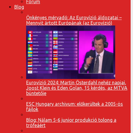
Fórum
Blog
Önkényes mérvadó: Az Eurovízió áldozatai –
Mennyit ártott Európának (az Eurovízió)
Eurovízió 2024: Martin Österdahl nehéz napjai,
Joost Klein és Eden Golan, 15 kérdés, az MTVA
büntetője
ESC Hungary archivum: előkerültek a 2005-ös
fájlok
Blog: Nálam 5-6 junior produkció tolong a
trófeáért