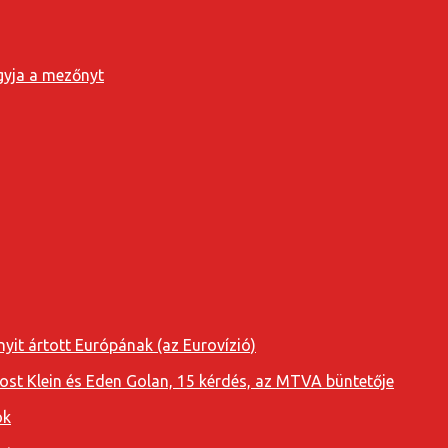
agyja a mezőnyt
yit ártott Európának (az Eurovízió)
oost Klein és Eden Golan, 15 kérdés, az MTVA büntetője
ok