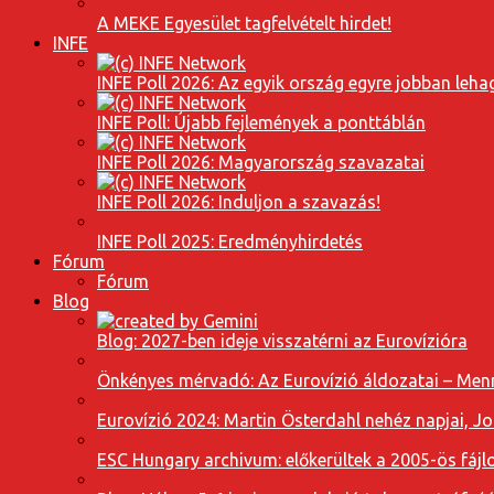
A MEKE Egyesület tagfelvételt hirdet!
INFE
INFE Poll 2026: Az egyik ország egyre jobban leh
INFE Poll: Újabb fejlemények a ponttáblán
INFE Poll 2026: Magyarország szavazatai
INFE Poll 2026: Induljon a szavazás!
INFE Poll 2025: Eredményhirdetés
Fórum
Fórum
Blog
Blog: 2027-ben ideje visszatérni az Eurovízióra
Önkényes mérvadó: Az Eurovízió áldozatai – Menn
Eurovízió 2024: Martin Österdahl nehéz napjai, J
ESC Hungary archivum: előkerültek a 2005-ös fájl