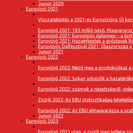
Junior 2020
Eurovízió 2021
Visszatekintés a 2021-es Eurovízióra: Új k
Eurovízió 2021: 183 millió néző, Magyarorsz
Eurovízió 2021: Eurovíziós dalünnep – a bizto
Eurovízió 2021: Hazaérkeztek a győztesek 
Eurovíziós Dalfesztivál 2021: Olaszország a
Junior 2021
Eurovízió 2022
Eurovízió 2022: Nézd meg a produkciókat a b
Eurovízió 2022: Sokan üdvözlik a hazatérőket
Eurovízió 2022: számok a nézettségről, vide
Zsűrik 2022: Az EBU statisztikailag lehetetle
Eurovízió 2022: Az EBU elmagyarázza a szab
Junior 2022
Eurovízió 2023
Eurovízió 2023 után: a zsűrit meg kellene szü