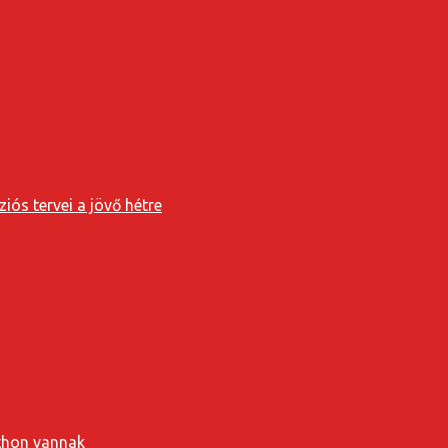
iós tervei a jövő hétre
tthon vannak