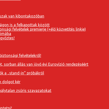
orszak van kibontakozóban
ágon is a felkapottak között
nsági felvételek premierje (+élő közvetítés linkje)
Rómába
 győztes!
iztonsági felvételekről!
, sorban állás van jövő évi Eurovízió rendezéséért
ók a „stand-in” próbákról
n dolgot kér
álytalan zsűris szavazatokat
ntetni!