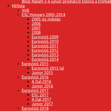
Blog: Nálam 5-6 junior produkció tolong a trófeáé
Hírlista
Volt
ESC Hungary 2005-2014
2005-ös indulás
2006
2007
2008
Eurovízió 2009
Eurovízió 2010
Eurovízió 2011
Eurovízió 2012
Eurovízió 2013
Eurovízió 2014
Eurovízió 2015
Eurovízió 2015 (a)
Junior 2015
Eurovízió 2016
A Dal 2016
Junior 2016
Eurovízió 2017
ESC 2017
A Dal 2017
Junior 2017
Eurovízió 2018