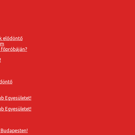
k elődöntő
 főpróbáján?
!
ődöntő
b Egyesületet!
b Egyesületet!
 Budapesten!