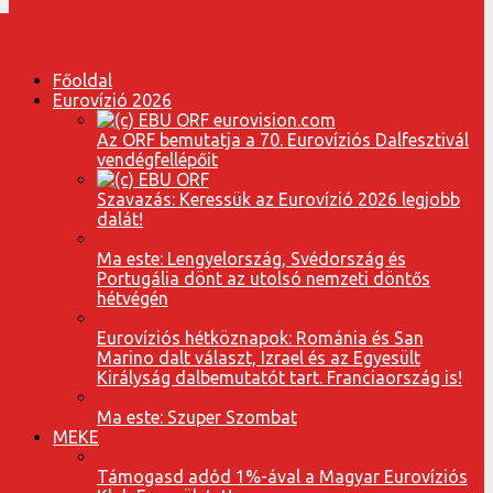
Főoldal
Eurovízió 2026
Az ORF bemutatja a 70. Eurovíziós Dalfesztivál
vendégfellépőit
Szavazás: Keressük az Eurovízió 2026 legjobb
dalát!
Ma este: Lengyelország, Svédország és
Portugália dönt az utolsó nemzeti döntős
hétvégén
Eurovíziós hétköznapok: Románia és San
Marino dalt választ, Izrael és az Egyesült
Királyság dalbemutatót tart. Franciaország is!
Ma este: Szuper Szombat
MEKE
Támogasd adód 1%-ával a Magyar Eurovíziós