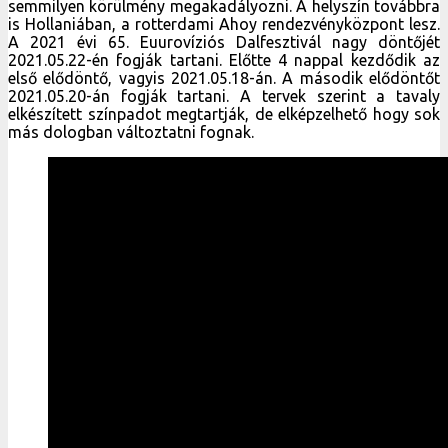
semmilyen körülmény megakadályozni. A helyszín továbbra
is Hollaniában, a rotterdami Ahoy rendezvényközpont lesz.
A 2021 évi 65. Euurovíziós Dalfesztivál nagy döntőjét
2021.05.22-én fogják tartani. Előtte 4 nappal kezdődik az
első elődöntő, vagyis 2021.05.18-án. A második elődöntőt
2021.05.20-án fogják tartani. A tervek szerint a tavaly
elkészített színpadot megtartják, de elképzelhető hogy sok
más dologban változtatni fognak.