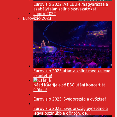
Eurovízió 2022: Az EBU elmagyarázza a
szabálytalan zsűris szavazatokat
Junior 2022
Eurovízió 2023
Eurovízió 2023 után: a zsűrit meg kellene
szüntetni!
Nézd Käärijä első ESC utáni koncertjét
élőben!
Eurovízió 2023: Svédország a győztes!
Eurovízió 2023: Svédország győzelme a
legvalószínűbb a döntőn, de…