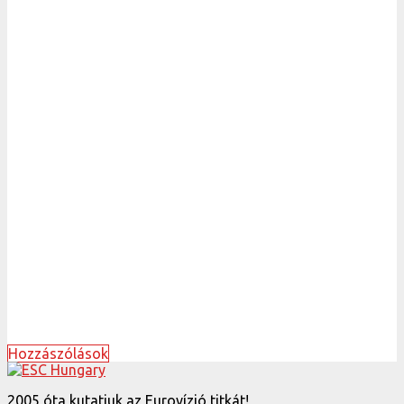
Hozzászólások
2005 óta kutatjuk az Eurovízió titkát!