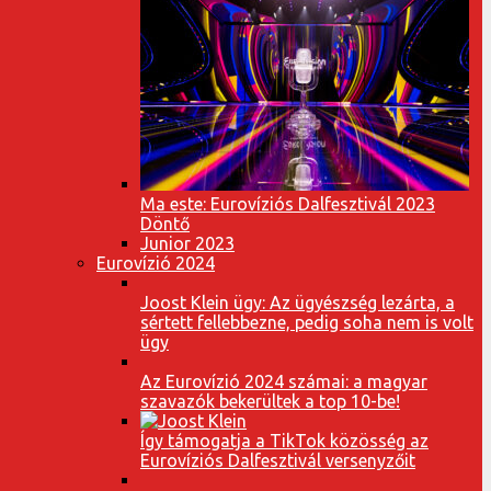
Ma este: Eurovíziós Dalfesztivál 2023
Döntő
Junior 2023
Eurovízió 2024
Joost Klein ügy: Az ügyészség lezárta, a
sértett fellebbezne, pedig soha nem is volt
ügy
Az Eurovízió 2024 számai: a magyar
szavazók bekerültek a top 10-be!
Így támogatja a TikTok közösség az
Eurovíziós Dalfesztivál versenyzőit