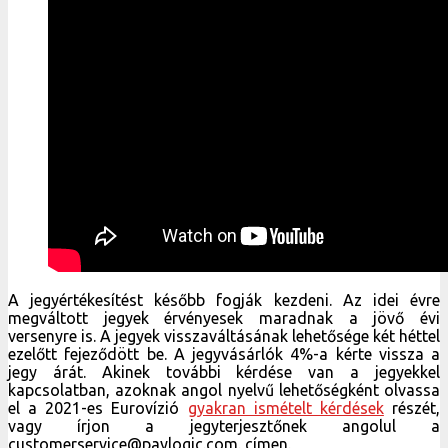
A jegyértékesítést később fogják kezdeni. Az idei évre
megváltott jegyek érvényesek maradnak a jövő évi
versenyre is. A jegyek visszaváltásának lehetősége két héttel
ezelőtt fejeződött be. A jegyvásárlók 4%-a kérte vissza a
jegy árát. Akinek további kérdése van a jegyekkel
kapcsolatban, azoknak angol nyelvű lehetőségként olvassa
el a 2021-es Eurovízió
gyakran ismételt kérdések
részét,
vagy írjon a jegyterjesztőnek angolul a
customerservice@paylogic.com. címen.