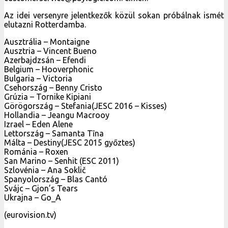
Az idei versenyre jelentkezők közül sokan próbálnak ismét
elutazni Rotterdamba.
Ausztrália – Montaigne
Ausztria – Vincent Bueno
Azerbajdzsán – Efendi
Belgium – Hooverphonic
Bulgaria – Victoria
Csehország – Benny Cristo
Grúzia – Tornike Kipiani
Görögország – Stefania(JESC 2016 – Kisses)
Hollandia – Jeangu Macrooy
Izrael – Eden Alene
Lettország – Samanta Tīna
Málta – Destiny(JESC 2015 győztes)
Románia – Roxen
San Marino – Senhit (ESC 2011)
Szlovénia – Ana Soklič
Spanyolország – Blas Cantó
Svájc – Gjon’s Tears
Ukrajna – Go_A
(eurovision.tv)