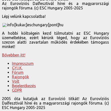
Az Eurovíziós Dalfesztivál hírei és a magyarországi
rajongók fóruma. (c) ESC Hungary 2005-2025
Lépj velünk kapcsolatba!
info[kukac]eschungary[pont]hu
A hobbi költségein kezd túlmutatni az ESC Hungary
üzemeltetése, ezért kérünk téged, hogy az Eurovíziós
szezon alatti zavartalan működés érdekében támogass
minket!
Bővebben itt!
Impresszum
GY.I.K.
Fórum
Rajongók
Volt
Bejelentkezés
GDPR
2005 óta kutatjuk az Eurovízió titkát! Az Eurovíziós
Dalfesztivál hírei és a magyarországi rajongók fóruma. (c)
ESC Hungary 2005-2025