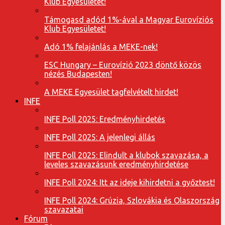
Klub Egyesületet!
Támogasd adód 1%-ával a Magyar Eurovíziós
Klub Egyesületet!
Adó 1% felajánlás a MEKE-nek!
ESC Hungary – Eurovízió 2023 döntő közös
nézés Budapesten!
A MEKE Egyesület tagfelvételt hirdet!
INFE
INFE Poll 2025: Eredményhirdetés
INFE Poll 2025: A jelenlegi állás
INFE Poll 2025: Elindult a klubok szavazása, a
leveles szavazásunk eredményhirdetése
INFE Poll 2024: Itt az ideje kihirdetni a győztest!
INFE Poll 2024: Grúzia, Szlovákia és Olaszország
szavazatai
Fórum