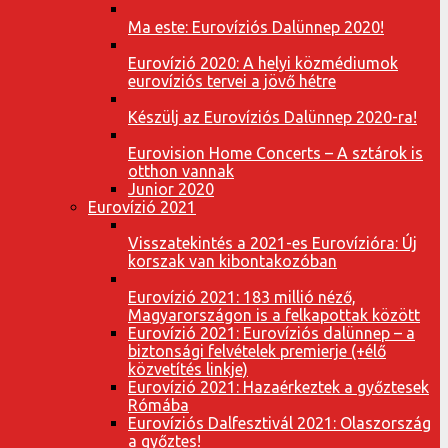
Ma este: Eurovíziós Dalünnep 2020!
Eurovízió 2020: A helyi közmédiumok
eurovíziós tervei a jövő hétre
Készülj az Eurovíziós Dalünnep 2020-ra!
Eurovision Home Concerts – A sztárok is
otthon vannak
Junior 2020
Eurovízió 2021
Visszatekintés a 2021-es Eurovízióra: Új
korszak van kibontakozóban
Eurovízió 2021: 183 millió néző,
Magyarországon is a felkapottak között
Eurovízió 2021: Eurovíziós dalünnep – a
biztonsági felvételek premierje (+élő
közvetítés linkje)
Eurovízió 2021: Hazaérkeztek a győztesek
Rómába
Eurovíziós Dalfesztivál 2021: Olaszország
a győztes!