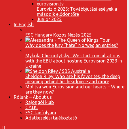
Eurovízió 2025: Továbbjutási esélyek a
második elődöntőre
Junior 2025
In English
ESC Hungary Közös Nézés 2025
Why does the jury “hate” Norwegian entries?
Mykola Chernotytskyi: We start consultations
with the EBU about hosting Eurovision 2023 in
Ukraine
Sheldon Riley: Who are his favorites, the deep
meaning behind his headpiece and more
Molitva won Eurovision and our hearts – Where
are they now?
Rólunk – About us
Rajongói klub
GY.I.K.
ESC tanfolyam
Adatkezelési tájékoztató