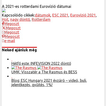
A 2021-es rotterdami Eurovízió dátumai
Kapcsolódo cikkek:
dátumok
,
ESC 2021
,
Eurovízió 2021
,
Hot
,
nagy döntő
,
Rotterdam
Megoszt
Megoszt
Megoszt
Megoszt
e-mail
Neked ajánluk még
Hétfő este: INFEVISION 2022 döntő
UMK: Visszatér a The Rasmus és BESS
Blog: ESC Hungary 2021 évzáró – videó, buli,
jelentkezés, gyűjtés, 1%!