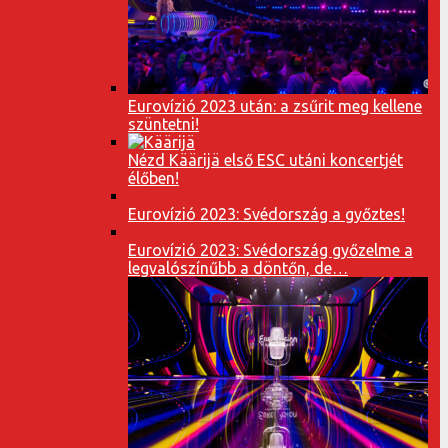
Eurovízió 2023 után: a zsűrit meg kellene
szüntetni!
Nézd Käärijä első ESC utáni koncertjét
élőben!
Eurovízió 2023: Svédország a győztes!
Eurovízió 2023: Svédország győzelme a
legvalószínűbb a döntőn, de…