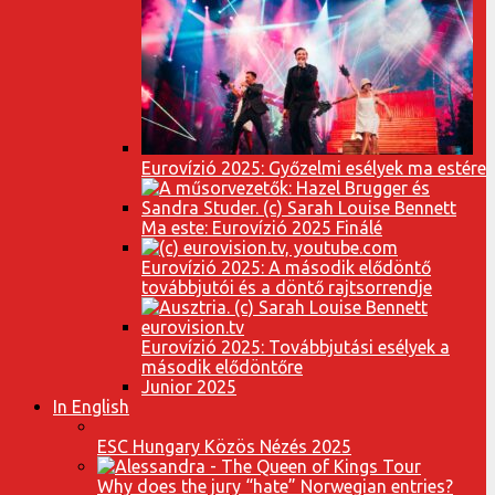
Eurovízió 2025: Győzelmi esélyek ma estére
Ma este: Eurovízió 2025 Finálé
Eurovízió 2025: A második elődöntő
továbbjutói és a döntő rajtsorrendje
Eurovízió 2025: Továbbjutási esélyek a
második elődöntőre
Junior 2025
In English
ESC Hungary Közös Nézés 2025
Why does the jury “hate” Norwegian entries?