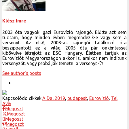
Klész Imre
2003 óta vagyok igazi Eurovízió rajongó. Előtte azt sem
tudtam, hogy minden évben megrendezik-e vagy sem a
versenyt. Az első, 2003-as rajongói találkozó óta
beszippantott ez a világ, 2005 óta pár önkéntessel
kibővülve létrejött az ESC Hungary. Életben tartjuk az
Eurovíziót Magyarországon akkor is, amikor nem indítunk
versenyzőt, vagy próbálják temetni a versenyt 🙂
See author's posts
Kapcsolódo cikkek:
A Dal 2019
,
budapest
,
Eurovízió
,
Tel
Aviv
Megoszt
Megoszt
Megoszt
Megoszt