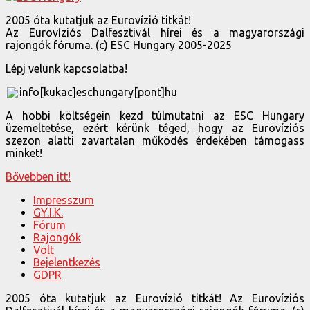
2005 óta kutatjuk az Eurovízió titkát!
Az Eurovíziós Dalfesztivál hírei és a magyarországi
rajongók fóruma. (c) ESC Hungary 2005-2025
Lépj velünk kapcsolatba!
info[kukac]eschungary[pont]hu
A hobbi költségein kezd túlmutatni az ESC Hungary
üzemeltetése, ezért kérünk téged, hogy az Eurovíziós
szezon alatti zavartalan működés érdekében támogass
minket!
Bővebben itt!
Impresszum
GY.I.K.
Fórum
Rajongók
Volt
Bejelentkezés
GDPR
2005 óta kutatjuk az Eurovízió titkát! Az Eurovíziós