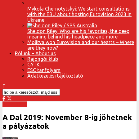
Mykola Chernotytskyi: We start consultations
with the EBU about hosting Eurovision 2023 in
Ukraine
Sheldon Riley: Who are his favorites, the deep
meaning behind his headpiece and more
Molitva won Eurovision and our hearts – Where
are they now?
Rólunk – About us
Rajongói klub
GY.I.K.
ESC tanfolyam
Adatkezelési tájékoztató
A Dal 2019
A Dal 2019: November 8-ig jöhetnek
a pályázatok