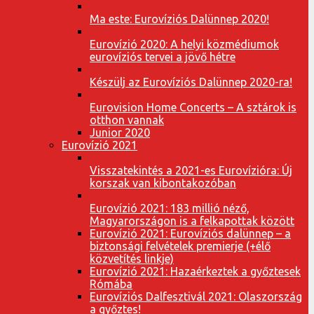
Ma este: Eurovíziós Dalünnep 2020!
Eurovízió 2020: A helyi közmédiumok
eurovíziós tervei a jövő hétre
Készülj az Eurovíziós Dalünnep 2020-ra!
Eurovision Home Concerts – A sztárok is
otthon vannak
Junior 2020
Eurovízió 2021
Visszatekintés a 2021-es Eurovízióra: Új
korszak van kibontakozóban
Eurovízió 2021: 183 millió néző,
Magyarországon is a felkapottak között
Eurovízió 2021: Eurovíziós dalünnep – a
biztonsági felvételek premierje (+élő
közvetítés linkje)
Eurovízió 2021: Hazaérkeztek a győztesek
Rómába
Eurovíziós Dalfesztivál 2021: Olaszország
a győztes!