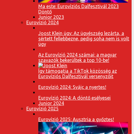
Ma este: Eurovíziós Dalfesztivál 2023
Döntő
Junior 2023
Eurovízió 2024
Joost Klein ügy: Az ügyészség lezárta, a
sértett fellebbezne, pedig soha nem is volt
ügy
Az Eurovízió 2024 számai: a magyar
szavazók bekerültek a top 10-be!
Így támogatja a TikTok közösség az
Eurovíziós Dalfesztivál versenyzőit
Eurovízió 2024: Svájc a nyertes!
Eurovízió 2024: A döntő esélyesei
Junior 2024
Eurovízió 2025
Eurovízió 2025: Ausztria a győztes!