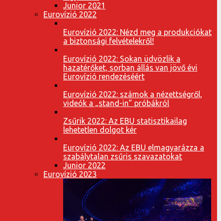
Junior 2021
Eurovízió 2022
Eurovízió 2022: Nézd meg a produkciókat
a biztonsági felvételekről!
Eurovízió 2022: Sokan üdvözlik a
hazatérőket, sorban állás van jövő évi
Eurovízió rendezéséért
Eurovízió 2022: számok a nézettségről,
videók a „stand-in” próbákról
Zsűrik 2022: Az EBU statisztikailag
lehetetlen dolgot kér
Eurovízió 2022: Az EBU elmagyarázza a
szabálytalan zsűris szavazatokat
Junior 2022
Eurovízió 2023