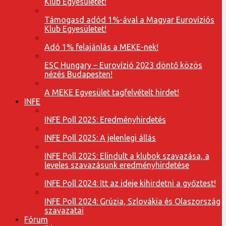
Klub Egyesületet!
Támogasd adód 1%-ával a Magyar Eurovíziós
Klub Egyesületet!
Adó 1% felajánlás a MEKE-nek!
ESC Hungary – Eurovízió 2023 döntő közös
nézés Budapesten!
A MEKE Egyesület tagfelvételt hirdet!
INFE
INFE Poll 2025: Eredményhirdetés
INFE Poll 2025: A jelenlegi állás
INFE Poll 2025: Elindult a klubok szavazása, a
leveles szavazásunk eredményhirdetése
INFE Poll 2024: Itt az ideje kihirdetni a győztest!
INFE Poll 2024: Grúzia, Szlovákia és Olaszország
szavazatai
Fórum