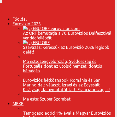
Főoldal
Eurovízió 2026
Az ORF bemutatja a 70. Eurovíziós Dalfesztivál
vendégfellépőit
Szavazás: Keressük az Eurovízió 2026 legjobb
dalát!
Ma este: Lengyelország, Svédország és
Portugália dönt az utolsó nemzeti döntős
hétvégén
Eurovíziós hétköznapok: Románia és San
Marino dalt választ, Izrael és az Egyesült
Királyság dalbemutatót tart. Franciaország is!
Ma este: Szuper Szombat
MEKE
Támogasd adód 1%-ával a Magyar Eurovíziós