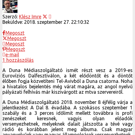
Szerző:
Klész Imre
Beküldve:
2018. szeptember 27. 22:10:32
Megoszt
Megoszt
Megoszt
Megoszt
e-mail
1 hozzászólás
A Duna Médiaszolgáltató ismét részt vesz a 2019-es
Eurovíziós Dalfesztiválon, a két elődöntőt és a döntőt
élőben fogja közvetíteni Tel-Avivból a Duna csatorna. Noha
a hivatalos bejelentés még várat magára, az angol nyelvű
pályázati felhívás már kiszivárgott az mtva szervereiről.
A Duna Médiaszolgáltató 2018. november 8 éjfélig várja a
jelentkezést A Dal 8. évadába. A szokásos szeptember 1
szabály és a 3 perces időlimit mellett továbbra is profi
zenészeket keresnek, vagyis olyan előadók
versenyezhetnek, melyeknek dalait játszotta a tévé vagy
rádió és korábban jelent meg albuma. Csak magyar
anyanyelvűek vagy magyar állampolgárok versenyezhetnek.