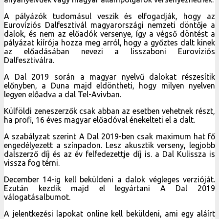
A pályázók tudomásul veszik és elfogadják, hogy az
Eurovíziós Dalfesztivál magyarországi nemzeti döntője a
dalok, és nem az előadók versenye, így a végső döntést a
pályázat kiírója hozza meg arról, hogy a győztes dalt kinek
az előadásában nevezi a lisszaboni Eurovíziós
Dalfesztiválra.
A Dal 2019 során a magyar nyelvű dalokat részesítik
előnyben, a Duna majd eldöntheti, hogy milyen nyelven
legyen előadva a dal Tel-Avivban.
Külföldi zeneszerzők csak abban az esetben vehetnek részt,
ha profi, 16 éves magyar előadóval énekelteti el a dalt.
A szabályzat szerint A Dal 2019-ben csak maximum hat fő
engedélyezett a színpadon. Lesz akusztik verseny, legjobb
dalszerző díj és az év felfedezettje díj is. a Dal Kulissza is
vissza fog térni.
December 14-ig kell beküldeni a dalok végleges verzióját.
Ezután kezdik majd el legyártani A Dal 2019
válogatásalbumot.
A jelentkezési lapokat online kell beküldeni, ami egy aláírt