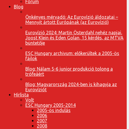
Fórum
Blog
Önkényes mérvadó: Az Eurovízió áldozatai –
Mennyit ártott Európának (az Eurovízió)
Eurovízió 2024: Martin Österdahl nehéz napjai,
Joost Klein és Eden Golan, 15 kérdés, az MTVA
büntetője
ESC Hungary archivum: előkerültek a 2005-ös
fájlok
Blog: Nálam 5-6 junior produkció tolong a
trófeáért
Blog: Magyarország 2024-ben is kihagyja az
Eurovíziót
Hírlista
Volt
ESC Hungary 2005-2014
2005-ös indulás
2006
2007
2008