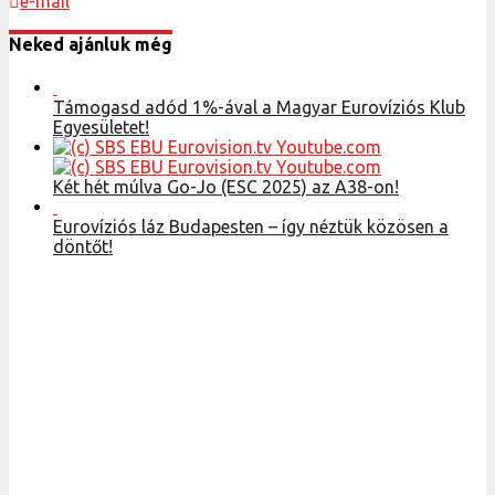
e-mail
Neked ajánluk még
Támogasd adód 1%-ával a Magyar Eurovíziós Klub
Egyesületet!
Két hét múlva Go-Jo (ESC 2025) az A38-on!
Eurovíziós láz Budapesten – így néztük közösen a
döntőt!