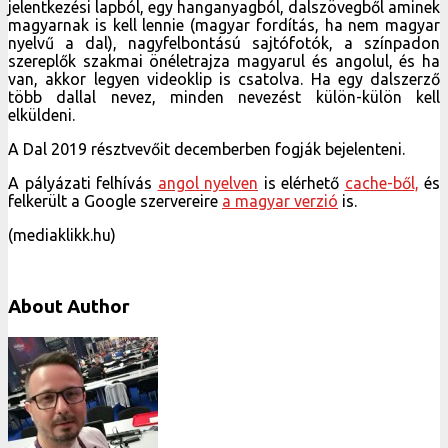
jelentkezési lapból, egy hanganyagból, dalszövegből aminek
magyarnak is kell lennie (magyar fordítás, ha nem magyar
nyelvű a dal), nagyfelbontású sajtófotók, a színpadon
szereplők szakmai önéletrajza magyarul és angolul, és ha
van, akkor legyen videoklip is csatolva. Ha egy dalszerző
több dallal nevez, minden nevezést külön-külön kell
elküldeni.
A Dal 2019 résztvevőit decemberben fogják bejelenteni.
A pályázati felhívás
angol nyelven
is elérhető
cache-ből,
és
felkerült a Google szervereire
a magyar verzió
is.
(mediaklikk.hu)
About Author