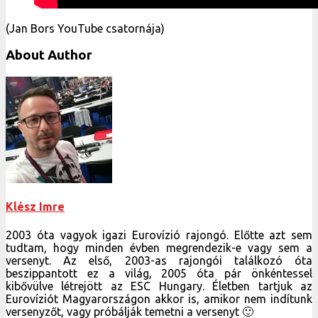
(Jan Bors YouTube csatornája)
About Author
Klész Imre
2003 óta vagyok igazi Eurovízió rajongó. Előtte azt sem
tudtam, hogy minden évben megrendezik-e vagy sem a
versenyt. Az első, 2003-as rajongói találkozó óta
beszippantott ez a világ, 2005 óta pár önkéntessel
kibővülve létrejött az ESC Hungary. Életben tartjuk az
Eurovíziót Magyarországon akkor is, amikor nem indítunk
versenyzőt, vagy próbálják temetni a versenyt 🙂