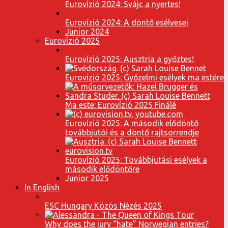
Eurovízió 2024: Svájc a nyertes!
Eurovízió 2024: A döntő esélyesei
Junior 2024
Eurovízió 2025
Eurovízió 2025: Ausztria a győztes!
Eurovízió 2025: Győzelmi esélyek ma estére
Ma este: Eurovízió 2025 Finálé
Eurovízió 2025: A második elődöntő
továbbjutói és a döntő rajtsorrendje
Eurovízió 2025: Továbbjutási esélyek a
második elődöntőre
Junior 2025
In English
ESC Hungary Közös Nézés 2025
Why does the jury “hate” Norwegian entries?