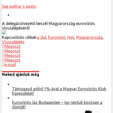
See author's posts
A delegációvezető beszél Magyarország eurovíziós
visszalépéséről
Kapcsolódo cikkek:
a dal
,
Eurovízió
,
Hot
,
Magyarország
,
Visszaléplés
Megoszt
Megoszt
Megoszt
Megoszt
e-mail
Neked ajánluk még
Támogasd adód 1%-ával a Magyar Eurovíziós Klub
Egyesületet!
Eurovíziós láz Budapesten – így néztük közösen a
döntőt!