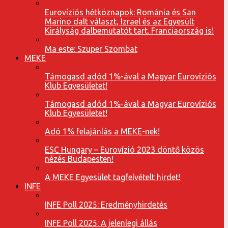
Eurovíziós hétköznapok: Románia és San
Marino dalt választ, Izrael és az Egyesült
Királyság dalbemutatót tart. Franciaország is!
Ma este: Szuper Szombat
MEKE
Támogasd adód 1%-ával a Magyar Eurovíziós
Klub Egyesületet!
Támogasd adód 1%-ával a Magyar Eurovíziós
Klub Egyesületet!
Adó 1% felajánlás a MEKE-nek!
ESC Hungary – Eurovízió 2023 döntő közös
nézés Budapesten!
A MEKE Egyesület tagfelvételt hirdet!
INFE
INFE Poll 2025: Eredményhirdetés
INFE Poll 2025: A jelenlegi állás