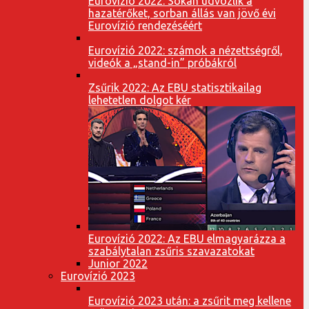
Eurovízió 2022: Sokan üdvözlik a
hazatérőket, sorban állás van jövő évi
Eurovízió rendezéséért
Eurovízió 2022: számok a nézettségről,
videók a „stand-in” próbákról
Zsűrik 2022: Az EBU statisztikailag
lehetetlen dolgot kér
Eurovízió 2022: Az EBU elmagyarázza a
szabálytalan zsűris szavazatokat
Junior 2022
Eurovízió 2023
Eurovízió 2023 után: a zsűrit meg kellene