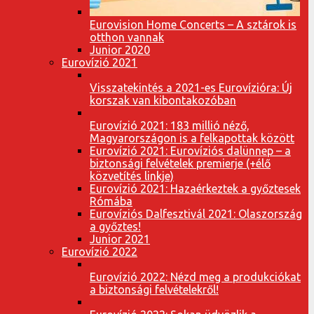
Eurovision Home Concerts – A sztárok is
otthon vannak
Junior 2020
Eurovízió 2021
Visszatekintés a 2021-es Eurovízióra: Új
korszak van kibontakozóban
Eurovízió 2021: 183 millió néző,
Magyarországon is a felkapottak között
Eurovízió 2021: Eurovíziós dalünnep – a
biztonsági felvételek premierje (+élő
közvetítés linkje)
Eurovízió 2021: Hazaérkeztek a győztesek
Rómába
Eurovíziós Dalfesztivál 2021: Olaszország
a győztes!
Junior 2021
Eurovízió 2022
Eurovízió 2022: Nézd meg a produkciókat
a biztonsági felvételekről!