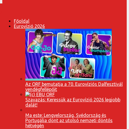
Főoldal
Eurovízió 2026
Az ORF bemutatja a 70. Eurovíziós Dalfesztivál
vendégfellépőit
Szavazás: Keressük az Eurovízió 2026 legjobb
dalát!
Ma este: Lengyelország, Svédország és
Portugália dönt az utolsó nemzeti döntős
hétvégén