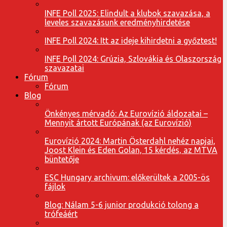
INFE Poll 2025: Elindult a klubok szavazása, a
leveles szavazásunk eredményhirdetése
INFE Poll 2024: Itt az ideje kihirdetni a győztest!
INFE Poll 2024: Grúzia, Szlovákia és Olaszország
szavazatai
Fórum
Fórum
Blog
Önkényes mérvadó: Az Eurovízió áldozatai –
Mennyit ártott Európának (az Eurovízió)
Eurovízió 2024: Martin Österdahl nehéz napjai,
Joost Klein és Eden Golan, 15 kérdés, az MTVA
büntetője
ESC Hungary archivum: előkerültek a 2005-ös
fájlok
Blog: Nálam 5-6 junior produkció tolong a
trófeáért