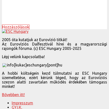
Hozzászólások
2005 óta kutatjuk az Eurovízió titkát!
Az Eurovíziós Dalfesztivál hírei és a magyarországi
rajongók fóruma. (c) ESC Hungary 2005-2025
Lépj velünk kapcsolatba!
info[kukac]eschungary[pont]hu
A hobbi költségein kezd túlmutatni az ESC Hungary
üzemeltetése, ezért kérünk téged, hogy az Eurovíziós
szezon alatti zavartalan működés érdekében támogass
minket!
Bővebben itt!
Impresszum
GY.I.K.