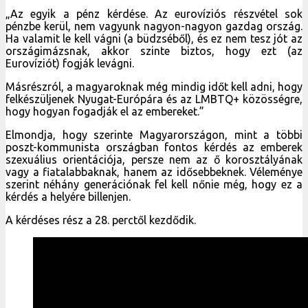
„Az egyik a pénz kérdése. Az eurovíziós részvétel sok
pénzbe kerül, nem vagyunk nagyon-nagyon gazdag ország.
Ha valamit le kell vágni (a büdzséből), és ez nem tesz jót az
országimázsnak, akkor szinte biztos, hogy ezt (az
Eurovíziót) fogják levágni.
Másrészról, a magyaroknak még mindig időt kell adni, hogy
felkészüljenek Nyugat-Európára és az LMBTQ+ közösségre,
hogy hogyan fogadják el az embereket.”
Elmondja, hogy szerinte Magyarországon, mint a többi
poszt-kommunista országban fontos kérdés az emberek
szexuálius orientációja, persze nem az ő korosztályának
vagy a fiatalabbaknak, hanem az idősebbeknek. Véleménye
szerint néhány generációnak fel kell nőnie még, hogy ez a
kérdés a helyére billenjen.
A kérdéses rész a 28. perctől kezdődik.