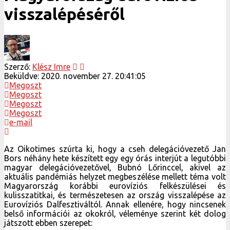
visszalépéséről
Szerző:
Klész Imre
Beküldve:
2020. november 27. 20:41:05
Megoszt
Megoszt
Megoszt
Megoszt
e-mail
Az Oikotimes szúrta ki, hogy a cseh delegációvezető Jan
Bors néhány hete készített egy egy órás interjút a legutóbbi
magyar delegációvezetővel, Bubnó Lőrinccel, akivel az
aktuális pandémiás helyzet megbeszélése mellett téma volt
Magyarország korábbi eurovíziós felkészülései és
kulisszatitkai, és természetesen az ország visszalépése az
Eurovíziós Dalfesztiváltól. Annak ellenére, hogy nincsenek
belső információi az okokról, véleménye szerint két dolog
játszott ebben szerepet: