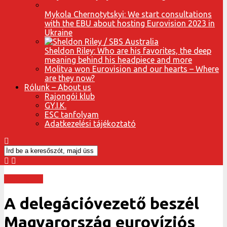
Mykola Chernotytskyi: We start consultations
with the EBU about hosting Eurovision 2023 in
Ukraine
Sheldon Riley: Who are his favorites, the deep
meaning behind his headpiece and more
Molitva won Eurovision and our hearts – Where
are they now?
Rólunk – About us
Rajongói klub
GY.I.K.
ESC tanfolyam
Adatkezelési tájékoztató
Rajongunk
A delegációvezető beszél
Magyarország eurovíziós