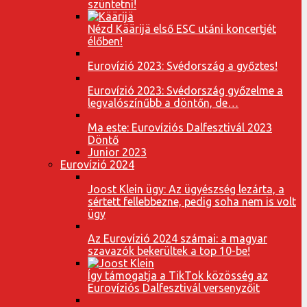
szüntetni!
Nézd Käärijä első ESC utáni koncertjét
élőben!
Eurovízió 2023: Svédország a győztes!
Eurovízió 2023: Svédország győzelme a
legvalószínűbb a döntőn, de…
Ma este: Eurovíziós Dalfesztivál 2023
Döntő
Junior 2023
Eurovízió 2024
Joost Klein ügy: Az ügyészség lezárta, a
sértett fellebbezne, pedig soha nem is volt
ügy
Az Eurovízió 2024 számai: a magyar
szavazók bekerültek a top 10-be!
Így támogatja a TikTok közösség az
Eurovíziós Dalfesztivál versenyzőit