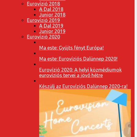
Eurovízió 2018
A Dal 2018
Junior 2018
Eurovízió 2019
A Dal 2019
Junior 2019
Eurovízió 2020
Ma este: Gyújts fényt Európa!
Ma este: Eurovíziós Dalünnep 2020!
Eurovízió 2020: A helyi közmédiumok
eurovíziós tervei a jövő hétre
Készülj az Eurovíziós Dalünnep 2020-ra!