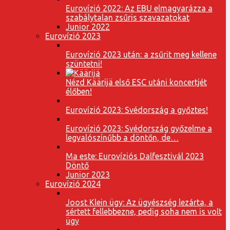
Eurovízió 2022: Az EBU elmagyarázza a
szabálytalan zsűris szavazatokat
Junior 2022
Eurovízió 2023
Eurovízió 2023 után: a zsűrit meg kellene
szüntetni!
Nézd Käärijä első ESC utáni koncertjét
élőben!
Eurovízió 2023: Svédország a győztes!
Eurovízió 2023: Svédország győzelme a
legvalószínűbb a döntőn, de…
Ma este: Eurovíziós Dalfesztivál 2023
Döntő
Junior 2023
Eurovízió 2024
Joost Klein ügy: Az ügyészség lezárta, a
sértett fellebbezne, pedig soha nem is volt
ügy