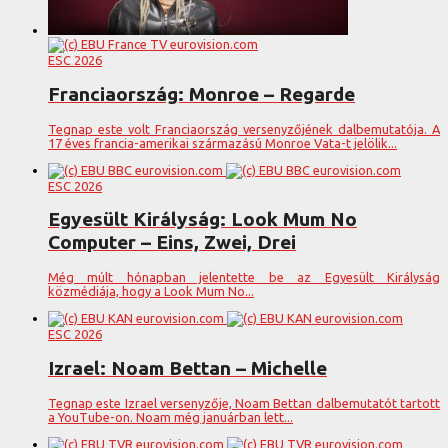
ESC 2026
Franciaország: Monroe – Regarde
Tegnap este volt Franciaország versenyzőjének dalbemutatója. A
17 éves francia-amerikai származású Monroe Vata-t jelölik...
ESC 2026
Egyesült Királyság: Look Mum No
Computer – Eins, Zwei, Drei
Még múlt hónapban jelentette be az Egyesült Királyság
közmédiája, hogy a Look Mum No...
ESC 2026
Izrael: Noam Bettan – Michelle
Tegnap este Izrael versenyzője, Noam Bettan dalbemutatót tartott
a YouTube-on. Noam még januárban lett...