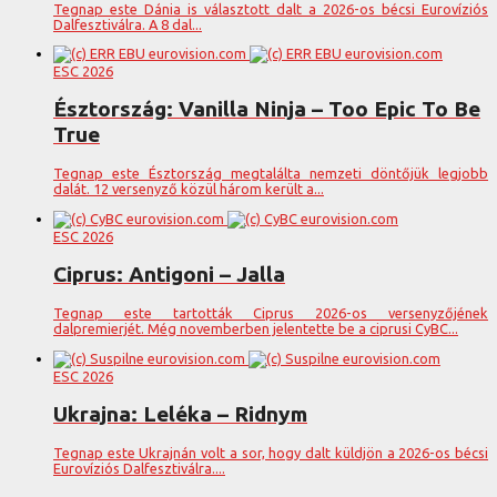
Tegnap este Dánia is választott dalt a 2026-os bécsi Eurovíziós
Dalfesztiválra. A 8 dal...
ESC 2026
Észtország: Vanilla Ninja – Too Epic To Be
True
Tegnap este Észtország megtalálta nemzeti döntőjük legjobb
dalát. 12 versenyző közül három került a...
ESC 2026
Ciprus: Antigoni – Jalla
Tegnap este tartották Ciprus 2026-os versenyzőjének
dalpremierjét. Még novemberben jelentette be a ciprusi CyBC...
ESC 2026
Ukrajna: Leléka – Ridnym
Tegnap este Ukrajnán volt a sor, hogy dalt küldjön a 2026-os bécsi
Eurovíziós Dalfesztiválra....