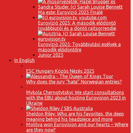
Ma este: Eurovízió 2025 Finálé
Eurovízió 2025: A második elődöntő
továbbjutói és a döntő rajtsorrendje
Eurovízió 2025: Továbbjutási esélyek a
második elődöntőre
Junior 2025
In English
ESC Hungary Közös Nézés 2025
Why does the jury “hate” Norwegian entries?
Mykola Chernotytskyi: We start consultations
with the EBU about hosting Eurovision 2023 in
Ukraine
Sheldon Riley: Who are his favorites, the deep
meaning behind his headpiece and more
Molitva won Eurovision and our hearts – Where
are they now?