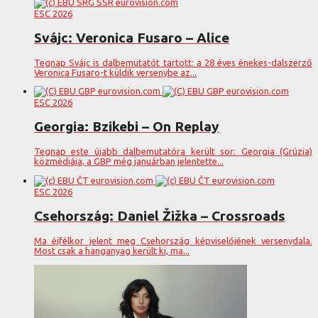
ESC 2026
Svájc: Veronica Fusaro – Alice
Tegnap Svájc is dalbemutatót tartott: a 28 éves énekes-dalszerző
Veronica Fusaro-t küldik versenybe az...
ESC 2026
Georgia: Bzikebi – On Replay
Tegnap este újabb dalbemutatóra került sor: Georgia (Grúzia)
közmédiája, a GBP még januárban jelentette...
ESC 2026
Csehország: Daniel Žižka – Crossroads
Ma éjfélkor jelent meg Csehország képviselőjének versenydala.
Most csak a hanganyag került ki, ma...