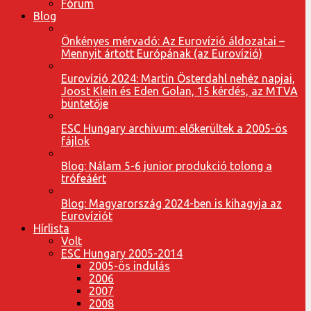
Fórum
Blog
Önkényes mérvadó: Az Eurovízió áldozatai –
Mennyit ártott Európának (az Eurovízió)
Eurovízió 2024: Martin Österdahl nehéz napjai,
Joost Klein és Eden Golan, 15 kérdés, az MTVA
büntetője
ESC Hungary archivum: előkerültek a 2005-ös
fájlok
Blog: Nálam 5-6 junior produkció tolong a
trófeáért
Blog: Magyarország 2024-ben is kihagyja az
Eurovíziót
Hírlista
Volt
ESC Hungary 2005-2014
2005-ös indulás
2006
2007
2008