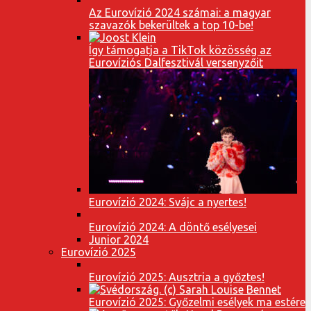
Az Eurovízió 2024 számai: a magyar
szavazók bekerültek a top 10-be!
Így támogatja a TikTok közösség az
Eurovíziós Dalfesztivál versenyzőit
Eurovízió 2024: Svájc a nyertes!
Eurovízió 2024: A döntő esélyesei
Junior 2024
Eurovízió 2025
Eurovízió 2025: Ausztria a győztes!
Eurovízió 2025: Győzelmi esélyek ma estére