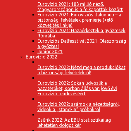
Eurovízió 2021: 183 millió néző,
Magyarországon is a felkapottak között
Eurovízió 2021: Eurovíziós dalünnep – a
biztonsági felvételek premierje (+élő
közvetítés linkje)
Eurovízió 2021: Hazaérkeztek a győztesek
Rómába
Eurovíziós Dalfesztivál 2021: Olaszország
a győztes!
Junior 2021
Eurovízió 2022
Eurovízió 2022: Nézd meg a produkciókat
a biztonsági felvételekről!
Eurovízió 2022: Sokan üdvözlik a
hazatérőket, sorban állás van jövő évi
Eurovízió rendezéséért
Eurovízió 2022: számok a nézettségről,
videók a „stand-in” próbákról
Zsűrik 2022: Az EBU statisztikailag
lehetetlen dolgot kér