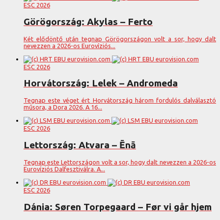
ESC 2026
Görögország: Akylas – Ferto
Két elődöntő után tegnap Görögországon volt a sor, hogy dalt
nevezzen a 2026-os Eurovíziós...
ESC 2026
Horvátország: Lelek – Andromeda
Tegnap este véget ért Horvátország három fordulós dalválasztó
műsora, a Dora 2026. A 16...
ESC 2026
Lettország: Atvara – Ēnā
Tegnap este Lettországon volt a sor, hogy dalt nevezzen a 2026-os
Eurovíziós Dalfesztiválra. A...
ESC 2026
Dánia: Søren Torpegaard – Før vi går hjem