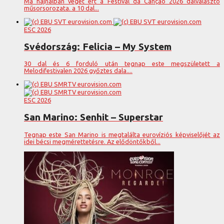
Ma hajnalban véget ért a Festival da Canção 2026 dalválasztó
műsorsorozata. a 10 dal...
ESC 2026
Svédország: Felicia – My System
30 dal és 6 forduló után tegnap este megszületett a
Melodifestivalen 2026 győztes dala....
ESC 2026
San Marino: Senhit – Superstar
Tegnap este San Marino is megtalálta eurovíziós képviselőjét az
idei bécsi megmérettetésre. Az elődöntőkből...