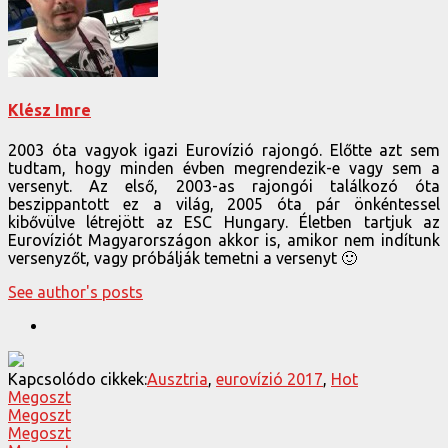
Klész Imre
2003 óta vagyok igazi Eurovízió rajongó. Előtte azt sem
tudtam, hogy minden évben megrendezik-e vagy sem a
versenyt. Az első, 2003-as rajongói találkozó óta
beszippantott ez a világ, 2005 óta pár önkéntessel
kibővülve létrejött az ESC Hungary. Életben tartjuk az
Eurovíziót Magyarországon akkor is, amikor nem indítunk
versenyzőt, vagy próbálják temetni a versenyt 🙂
See author's posts
Kapcsolódo cikkek:
Ausztria
,
eurovízió 2017
,
Hot
Megoszt
Megoszt
Megoszt