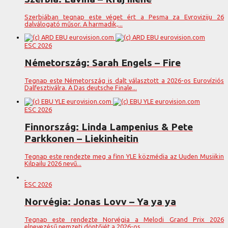
Szerbiában tegnap este véget ért a Pesma za Evroviziju 26
dalválogató műsor. A harmadik,...
ESC 2026
Németország: Sarah Engels – Fire
Tegnap este Németország is dalt választott a 2026-os Eurovíziós
Dalfesztiválra. A Das deutsche Finale...
ESC 2026
Finnország: Linda Lampenius & Pete
Parkkonen – Liekinheitin
Tegnap este rendezte meg a finn YLE közmédia az Uuden Musiikin
Kilpailu 2026 nevű...
ESC 2026
Norvégia: Jonas Lovv – Ya ya ya
Tegnap este rendezte Norvégia a Melodi Grand Prix 2026
elnevezésű nemzeti döntőjét a 2026-os...