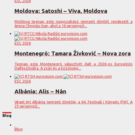
ESC 2026
Moldova: Satoshi – Viva, Moldova
Moldova tegnap este nagyszabású nemzeti döntőt rendezett a
Arena Chișinău-ban, ahol a 16 versenyző...
ESC 2026
Montenegró: Tamara Živković – Nova zora
Tegnap este Montenegró választott dalt a 2026-os Eurovíziós
Dalfesztiválra. A zsűri és a közönség...
ESC 2026
Albánia: Alis – Nân
Véget ért Albánia nemzeti döntője, a 64. Festivali i Këngës (FiK). A
23 versenyző...
Blog
Blog