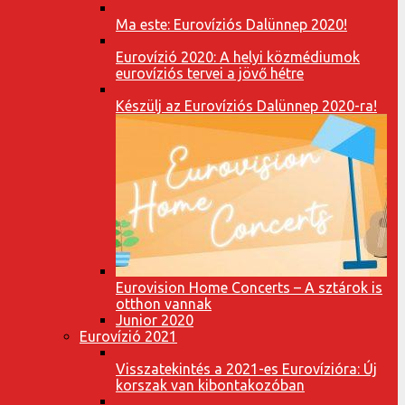
Ma este: Eurovíziós Dalünnep 2020!
Eurovízió 2020: A helyi közmédiumok
eurovíziós tervei a jövő hétre
Készülj az Eurovíziós Dalünnep 2020-ra!
Eurovision Home Concerts – A sztárok is
otthon vannak
Junior 2020
Eurovízió 2021
Visszatekintés a 2021-es Eurovízióra: Új
korszak van kibontakozóban