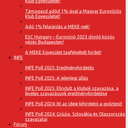
Klub Egyesületet!
Támogasd adód 1%-ával a Magyar Eurovíziós
Klub Egyesületet!
Adó 1% felajánlás a MEKE-nek!
ESC Hungary – Eurovízió 2023 döntő közös
nézés Budapesten!
A MEKE Egyesület tagfelvételt hirdet!
INFE
INFE Poll 2025: Eredményhirdetés
INFE Poll 2025: A jelenlegi állás
INFE Poll 2025: Elindult a klubok szavazása, a
leveles szavazásunk eredményhirdetése
INFE Poll 2024: Itt az ideje kihirdetni a győztest!
INFE Poll 2024: Grúzia, Szlovákia és Olaszország
szavazatai
Fórum