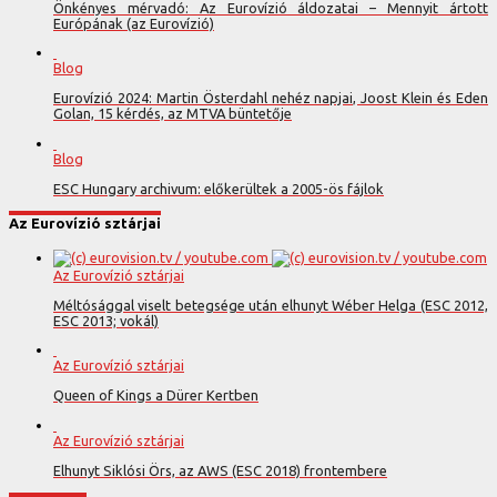
Önkényes mérvadó: Az Eurovízió áldozatai – Mennyit ártott
Európának (az Eurovízió)
Blog
Eurovízió 2024: Martin Österdahl nehéz napjai, Joost Klein és Eden
Golan, 15 kérdés, az MTVA büntetője
Blog
ESC Hungary archivum: előkerültek a 2005-ös fájlok
Az Eurovízió sztárjai
Az Eurovízió sztárjai
Méltósággal viselt betegsége után elhunyt Wéber Helga (ESC 2012,
ESC 2013; vokál)
Az Eurovízió sztárjai
Queen of Kings a Dürer Kertben
Az Eurovízió sztárjai
Elhunyt Siklósi Örs, az AWS (ESC 2018) frontembere