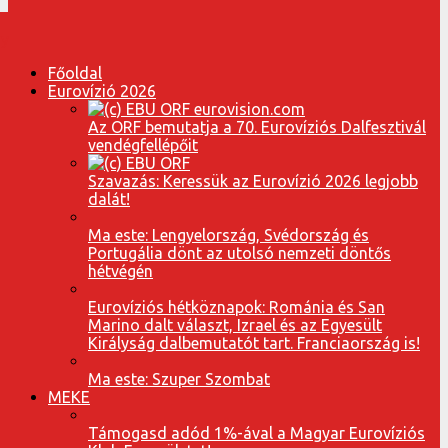
Főoldal
Eurovízió 2026
Az ORF bemutatja a 70. Eurovíziós Dalfesztivál
vendégfellépőit
Szavazás: Keressük az Eurovízió 2026 legjobb
dalát!
Ma este: Lengyelország, Svédország és
Portugália dönt az utolsó nemzeti döntős
hétvégén
Eurovíziós hétköznapok: Románia és San
Marino dalt választ, Izrael és az Egyesült
Királyság dalbemutatót tart. Franciaország is!
Ma este: Szuper Szombat
MEKE
Támogasd adód 1%-ával a Magyar Eurovíziós