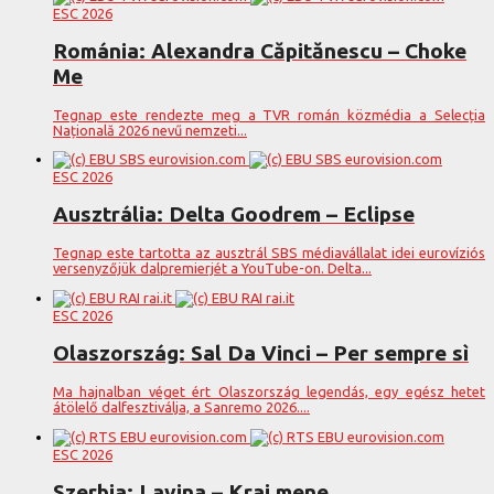
ESC 2026
Románia: Alexandra Căpitănescu – Choke
Me
Tegnap este rendezte meg a TVR román közmédia a Selecția
Națională 2026 nevű nemzeti...
ESC 2026
Ausztrália: Delta Goodrem – Eclipse
Tegnap este tartotta az ausztrál SBS médiavállalat idei eurovíziós
versenyzőjük dalpremierjét a YouTube-on. Delta...
ESC 2026
Olaszország: Sal Da Vinci – Per sempre sì
Ma hajnalban véget ért Olaszország legendás, egy egész hetet
átölelő dalfesztiválja, a Sanremo 2026....
ESC 2026
Szerbia: Lavina – Kraj mene