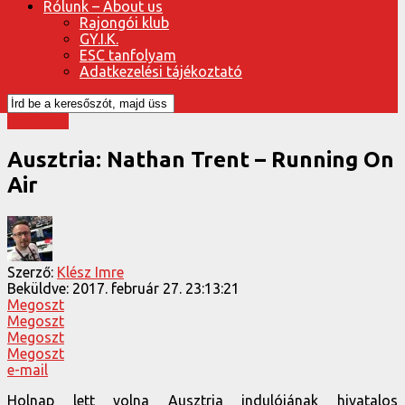
Rólunk – About us
Rajongói klub
GY.I.K.
ESC tanfolyam
Adatkezelési tájékoztató
ESC 2017
Ausztria: Nathan Trent – Running On
Air
Szerző:
Klész Imre
Beküldve:
2017. február 27. 23:13:21
Megoszt
Megoszt
Megoszt
Megoszt
e-mail
Holnap lett volna Ausztria indulójának hivatalos