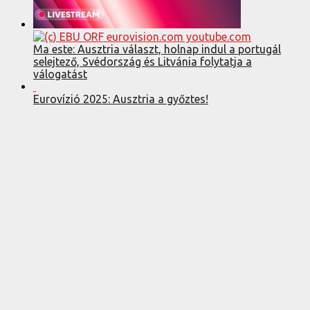
Ma este: Ausztria választ, holnap indul a portugál
selejtező, Svédország és Litvánia folytatja a
válogatást
Eurovízió 2025: Ausztria a győztes!