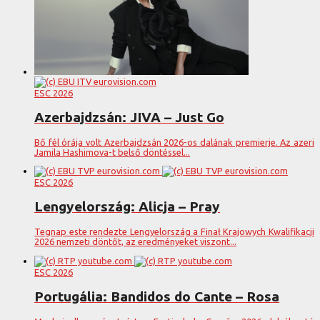
ESC 2026
Azerbajdzsán: JIVA – Just Go
Bő fél órája volt Azerbajdzsán 2026-os dalának premierje. Az azeri
Jamila Hashimova-t belső döntéssel...
ESC 2026
Lengyelország: Alicja – Pray
Tegnap este rendezte Lengyelország a Finał Krajowych Kwalifikacji
2026 nemzeti döntőt, az eredményeket viszont...
ESC 2026
Portugália: Bandidos do Cante – Rosa