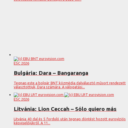
ESC 2026
Bulgária: Dara – Bangaranga
Tegnap este a bolgár BNT közmédia dalválasztó műsort rendezett
választottjuk, Dara számára. A válogatási...
ESC 2026
Litvánia: Lion Ceccah – Sólo quiero más
Litvánia 40 dal és 5 forduló után tegnap döntést hozott eurovíziós
képviselőjükről. A 11...