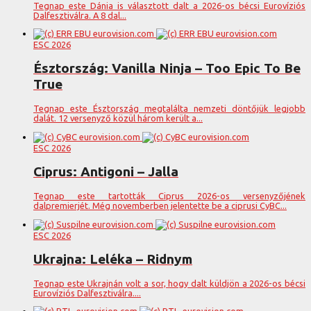
Tegnap este Dánia is választott dalt a 2026-os bécsi Eurovíziós
Dalfesztiválra. A 8 dal...
ESC 2026
Észtország: Vanilla Ninja – Too Epic To Be
True
Tegnap este Észtország megtalálta nemzeti döntőjük legjobb
dalát. 12 versenyző közül három került a...
ESC 2026
Ciprus: Antigoni – Jalla
Tegnap este tartották Ciprus 2026-os versenyzőjének
dalpremierjét. Még novemberben jelentette be a ciprusi CyBC...
ESC 2026
Ukrajna: Leléka – Ridnym
Tegnap este Ukrajnán volt a sor, hogy dalt küldjön a 2026-os bécsi
Eurovíziós Dalfesztiválra....