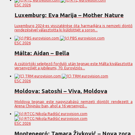
ESC 2026
Luxemburg: Eva Marija – Mother Nature
Luxemburg 2024-es visszatérése óta harmadjára is nemzeti döntő
rendezésével választotta ki küldöttjét a soron...
ESC 2026
Málta: Aidan – Bella
A csütörtöki selejtező forduló után tegnap este Málta kiválasztotta
versenyzőjét a jubileumi, 70. Eurovíziós...
ESC 2026
Moldova: Satoshi – Viva, Moldova
Moldova tegnap este nagyszabású nemzeti döntőt rendezett a
Arena Chișinău-ban, ahol a 16 versenyző...
ESC 2026
Montenegró: Tamara Živković – Nova zora