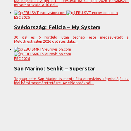
Ma hajnalban véget ért a Festival da Canção 2026 dalválasztó
műsorsorozata. a 10 dal...
ESC 2026
Svédország: Felicia – My System
30 dal és 6 forduló után tegnap este megszületett a
Melodifestivalen 2026 győztes dala....
ESC 2026
San Marino: Senhit – Superstar
Tegnap este San Marino is megtalálta eurovíziós képviselőjét az
idei bécsi megmérettetésre. Az elődöntőkből...