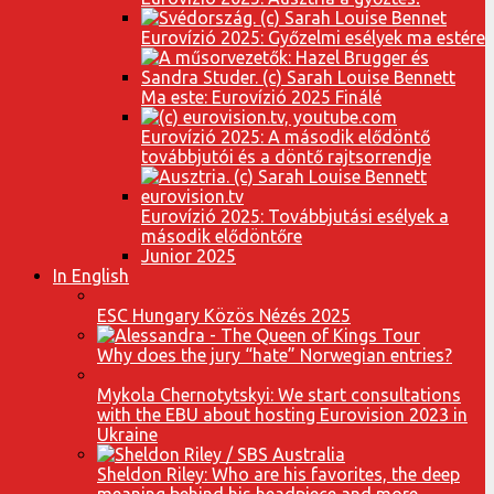
Eurovízió 2025: Győzelmi esélyek ma estére
Ma este: Eurovízió 2025 Finálé
Eurovízió 2025: A második elődöntő
továbbjutói és a döntő rajtsorrendje
Eurovízió 2025: Továbbjutási esélyek a
második elődöntőre
Junior 2025
In English
ESC Hungary Közös Nézés 2025
Why does the jury “hate” Norwegian entries?
Mykola Chernotytskyi: We start consultations
with the EBU about hosting Eurovision 2023 in
Ukraine
Sheldon Riley: Who are his favorites, the deep
meaning behind his headpiece and more