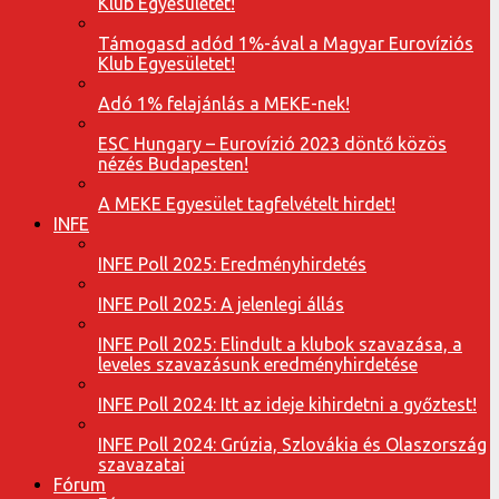
Klub Egyesületet!
Támogasd adód 1%-ával a Magyar Eurovíziós
Klub Egyesületet!
Adó 1% felajánlás a MEKE-nek!
ESC Hungary – Eurovízió 2023 döntő közös
nézés Budapesten!
A MEKE Egyesület tagfelvételt hirdet!
INFE
INFE Poll 2025: Eredményhirdetés
INFE Poll 2025: A jelenlegi állás
INFE Poll 2025: Elindult a klubok szavazása, a
leveles szavazásunk eredményhirdetése
INFE Poll 2024: Itt az ideje kihirdetni a győztest!
INFE Poll 2024: Grúzia, Szlovákia és Olaszország
szavazatai
Fórum