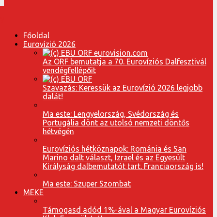
Főoldal
Eurovízió 2026
Az ORF bemutatja a 70. Eurovíziós Dalfesztivál
vendégfellépőit
Szavazás: Keressük az Eurovízió 2026 legjobb
dalát!
Ma este: Lengyelország, Svédország és
Portugália dönt az utolsó nemzeti döntős
hétvégén
Eurovíziós hétköznapok: Románia és San
Marino dalt választ, Izrael és az Egyesült
Királyság dalbemutatót tart. Franciaország is!
Ma este: Szuper Szombat
MEKE
Támogasd adód 1%-ával a Magyar Eurovíziós