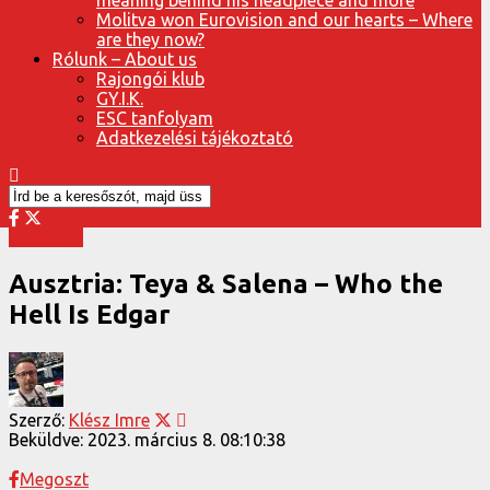
Molitva won Eurovision and our hearts – Where
are they now?
Rólunk – About us
Rajongói klub
GY.I.K.
ESC tanfolyam
Adatkezelési tájékoztató
ESC 2023
Ausztria: Teya & Salena – Who the
Hell Is Edgar
Szerző:
Klész Imre
Beküldve:
2023. március 8. 08:10:38
Megoszt