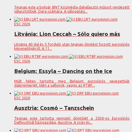
Tegnap este a bolgár BNT közmédia dalválasztó műsort rendezett
választottjuk, Dara számára. A válogatási...
ESC 2026
Litvánia: Lion Ceccah – Sólo quiero más
Litvánia 40 dal és 5 forduló után tegnap döntést hozott eurovíziós
képviselőjükről. A 11...
ESC 2026
Belgium: Essyla – Dancing on the Ice
Múlt héten tartotta meg Belgium eurovíziós nevezettjük
dalpremierjét. Idén a vallonok, vagyis az RTBF...
ESC 2026
Ausztria: Cosmó – Tanzschein
Tegnap este tartotta nemzeti döntőjét a 2026-os Eurovíziós
Dalfesztivál házigazdája, Ausztria. A zsűri és...