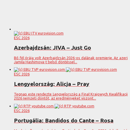
ESC 2026
Azerbajdzsán: JIVA – Just Go
Bő fél órája volt Azerbajdzsán 2026-os dalának premierje. Az azeri
Jamila Hashimova-t belső döntéssel...
ESC 2026
Lengyelország: Alicja – Pray
Tegnap este rendezte Lengyelország a Finał Krajowych Kwalifikacji
2026 nemzeti döntőt, az eredményeket viszont...
ESC 2026
Portugália: Bandidos do Cante – Rosa