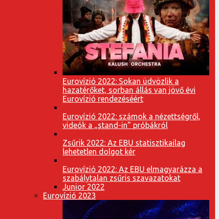
Eurovízió 2022: Sokan üdvözlik a
hazatérőket, sorban állás van jövő évi
Eurovízió rendezéséért
Eurovízió 2022: számok a nézettségről,
videók a „stand-in” próbákról
Zsűrik 2022: Az EBU statisztikailag
lehetetlen dolgot kér
Eurovízió 2022: Az EBU elmagyarázza a
szabálytalan zsűris szavazatokat
Junior 2022
Eurovízió 2023