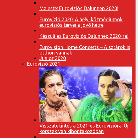
Ma este: Eurovíziós Dalünnep 2020!
Eurovízió 2020: A helyi közmédiumok
eurovíziós tervei a jövő hétre
Készülj az Eurovíziós Dalünnep 2020-ra!
Eurovision Home Concerts – A sztárok is
otthon vannak
Junior 2020
Eurovízió 2021
Visszatekintés a 2021-es Eurovízióra: Új
korszak van kibontakozóban