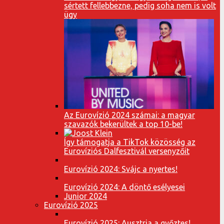
sértett fellebbezne, pedig soha nem is volt
ügy
Az Eurovízió 2024 számai: a magyar
szavazók bekerültek a top 10-be!
Így támogatja a TikTok közösség az
Eurovíziós Dalfesztivál versenyzőit
Eurovízió 2024: Svájc a nyertes!
Eurovízió 2024: A döntő esélyesei
Junior 2024
Eurovízió 2025
Eurovízió 2025: Ausztria a győztes!