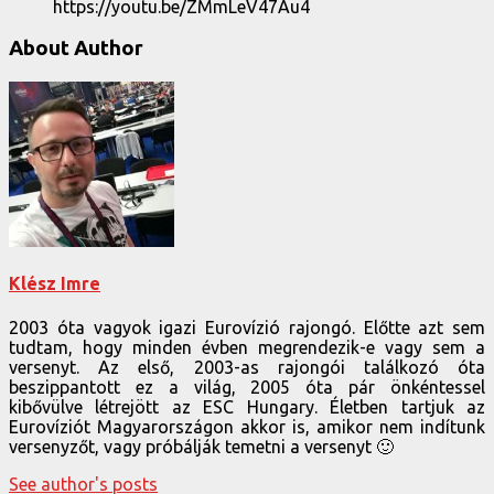
https://youtu.be/ZMmLeV47Au4
About Author
Klész Imre
2003 óta vagyok igazi Eurovízió rajongó. Előtte azt sem
tudtam, hogy minden évben megrendezik-e vagy sem a
versenyt. Az első, 2003-as rajongói találkozó óta
beszippantott ez a világ, 2005 óta pár önkéntessel
kibővülve létrejött az ESC Hungary. Életben tartjuk az
Eurovíziót Magyarországon akkor is, amikor nem indítunk
versenyzőt, vagy próbálják temetni a versenyt 🙂
See author's posts