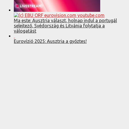
Ma este: Ausztria választ, holnap indul a portugál
selejtező, Svédország és Litvánia folytatja a
válogatást
Eurovízió 2025: Ausztria a győztes!