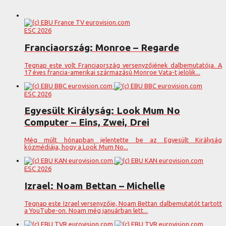
ESC 2026
Franciaország: Monroe – Regarde
Tegnap este volt Franciaország versenyzőjének dalbemutatója. A
17 éves francia-amerikai származású Monroe Vata-t jelölik...
ESC 2026
Egyesült Királyság: Look Mum No
Computer – Eins, Zwei, Drei
Még múlt hónapban jelentette be az Egyesült Királyság
közmédiája, hogy a Look Mum No...
ESC 2026
Izrael: Noam Bettan – Michelle
Tegnap este Izrael versenyzője, Noam Bettan dalbemutatót tartott
a YouTube-on. Noam még januárban lett...