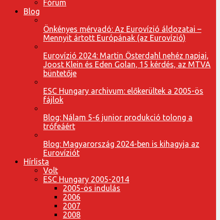
Fórum
Blog
Önkényes mérvadó: Az Eurovízió áldozatai –
Mennyit ártott Európának (az Eurovízió)
Eurovízió 2024: Martin Österdahl nehéz napjai,
Joost Klein és Eden Golan, 15 kérdés, az MTVA
büntetője
ESC Hungary archivum: előkerültek a 2005-ös
fájlok
Blog: Nálam 5-6 junior produkció tolong a
trófeáért
Blog: Magyarország 2024-ben is kihagyja az
Eurovíziót
Hírlista
Volt
ESC Hungary 2005-2014
2005-ös indulás
2006
2007
2008