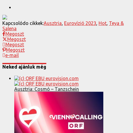
Kapcsolódo cikkek:
Ausztria
,
Eurovízió 2023
,
Hot
,
Teya &
Salena
Megoszt
Megoszt
Megoszt
Megoszt
e-mail
Neked ajánluk még
Ausztria: Cosmó – Tanzschein