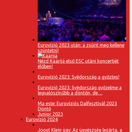
Eurovízió 2023 után: a zsűrit meg kellene
szüntetni!
Nézd Käärijä első ESC utáni koncertjét
élőben!
Eurovízió 2023: Svédország a győztes!
Eurovízió 2023: Svédország győzelme a
legvalószínűbb a döntőn, de…
Ma este: Eurovíziós Dalfesztivál 2023
Döntő
Junior 2023
Eurovízió 2024
Joost Klein ügy: Az ügyészség lezárta, a