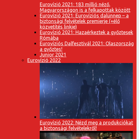
Eurovízió 2021: 183 millió néző,
Magyarországon is a felkapottak között
Eurovízió 2021: Eurovíziós dalünnep – a
biztonsági felvételek premierje (+élő
közvetítés linkje)
Eurovízió 2021: Hazaérkeztek a győztesek
Rómába
Eurovíziós Dalfesztivál 2021: Olaszország
a győztes!
Junior 2021
Eurovízió 2022
Eurovízió 2022: Nézd meg a produkciókat
a biztonsági felvételekről!