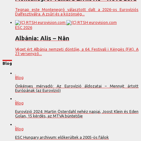
Tegnap este Montenegró választott dalt a 2026-os Eurovíziós
Dalfesztiválra. A zsűri és a közönség...
ESC 2026
Albánia: Alis – Nân
Véget ért Albánia nemzeti döntője, a 64. Festivali i Këngës (FiK). A
23 versenyző...
Blog
Blog
Önkényes mérvadó: Az Eurovízió áldozatai – Mennyit ártott
Európának (az Eurovízió)
Blog
Eurovízió 2024: Martin Österdahl nehéz napjai, Joost Klein és Eden
Golan, 15 kérdés, az MTVA büntetője
Blog
ESC Hungary archivum: előkerültek a 2005-ös fájlok