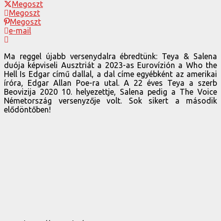
Megoszt
Megoszt
Megoszt
e-mail
Ma reggel újabb versenydalra ébredtünk: Teya & Salena
duója képviseli Ausztriát a 2023-as Eurovízión a Who the
Hell Is Edgar című dallal, a dal címe egyébként az amerikai
íróra, Edgar Allan Poe-ra utal. A 22 éves Teya a szerb
Beovizija 2020 10. helyezettje, Salena pedig a The Voice
Németország versenyzője volt. Sok sikert a második
elődöntőben!