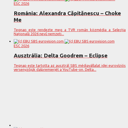
ESC 2026
Románia: Alexandra Căpitănescu – Choke
Me
Tegnap este rendezte meg a TVR román közmédia a Selecția
Națională 2026 nevű nemzeti...
ESC 2026
Ausztrália: Delta Goodrem – Eclipse
Tegnap este tartotta az ausztrál SBS médiavállalat idei eurovíziós
versenyzőjük dalpremierjét a YouTube-on. Delta...