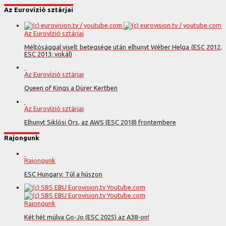
Az Eurovízió sztárjai
Az Eurovízió sztárjai
Méltósággal viselt betegsége után elhunyt Wéber Helga (ESC 2012,
ESC 2013; vokál)
Az Eurovízió sztárjai
Queen of Kings a Dürer Kertben
Az Eurovízió sztárjai
Elhunyt Siklósi Örs, az AWS (ESC 2018) frontembere
Rajongunk
Rajongunk
ESC Hungary: Túl a húszon
Rajongunk
Két hét múlva Go-Jo (ESC 2025) az A38-on!