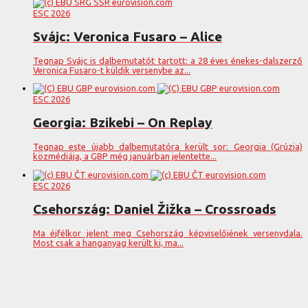
ESC 2026
Svájc: Veronica Fusaro – Alice
Tegnap Svájc is dalbemutatót tartott: a 28 éves énekes-dalszerző
Veronica Fusaro-t küldik versenybe az...
ESC 2026
Georgia: Bzikebi – On Replay
Tegnap este újabb dalbemutatóra került sor: Georgia (Grúzia)
közmédiája, a GBP még januárban jelentette...
ESC 2026
Csehország: Daniel Žižka – Crossroads
Ma éjfélkor jelent meg Csehország képviselőjének versenydala.
Most csak a hanganyag került ki, ma...