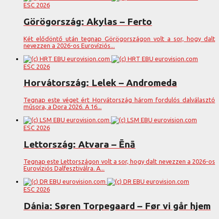
ESC 2026
Görögország: Akylas – Ferto
Két elődöntő után tegnap Görögországon volt a sor, hogy dalt
nevezzen a 2026-os Eurovíziós...
ESC 2026
Horvátország: Lelek – Andromeda
Tegnap este véget ért Horvátország három fordulós dalválasztó
műsora, a Dora 2026. A 16...
ESC 2026
Lettország: Atvara – Ēnā
Tegnap este Lettországon volt a sor, hogy dalt nevezzen a 2026-os
Eurovíziós Dalfesztiválra. A...
ESC 2026
Dánia: Søren Torpegaard – Før vi går hjem