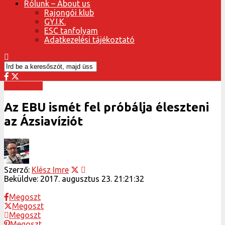
Rólunk – About us
Rajongói klub
GY.I.K.
ESC tanfolyam
Adatkezelési tájékoztató
Rajongunk
Az EBU ismét fel próbálja éleszteni
az Ázsiavíziót
Szerző:
Klész Imre
Beküldve:
2017. augusztus 23. 21:21:32
Megoszt
Megoszt
Megoszt
Megoszt