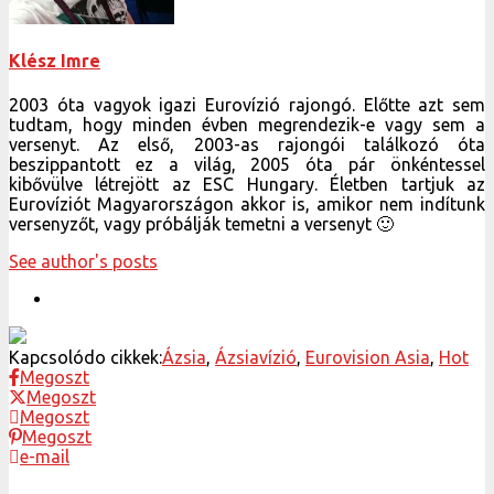
Klész Imre
2003 óta vagyok igazi Eurovízió rajongó. Előtte azt sem
tudtam, hogy minden évben megrendezik-e vagy sem a
versenyt. Az első, 2003-as rajongói találkozó óta
beszippantott ez a világ, 2005 óta pár önkéntessel
kibővülve létrejött az ESC Hungary. Életben tartjuk az
Eurovíziót Magyarországon akkor is, amikor nem indítunk
versenyzőt, vagy próbálják temetni a versenyt 🙂
See author's posts
Kapcsolódo cikkek:
Ázsia
,
Ázsiavízió
,
Eurovision Asia
,
Hot
Megoszt
Megoszt
Megoszt
Megoszt
e-mail