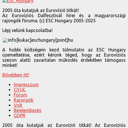
2005 óta kutatjuk az Eurovízió titkát!
Az Eurovíziós Dalfesztivál hírei és a magyarországi
rajongók fóruma. (c) ESC Hungary 2005-2025
Lépj velünk kapcsolatba!
info[kukac]eschungary[pont]hu
A hobbi költségein kezd túlmutatni az ESC Hungary
üzemeltetése, ezért kérünk téged, hogy az Eurovíziós
szezon alatti zavartalan működés érdekében támogass
minket!
Bővebben itt!
Impresszum
GY.I.K.
Fórum
Rajongók
Volt
Bejelentkezés
GDPR
2005 óta kutatjuk az Eurovízió titkát! Az Eurovíziós