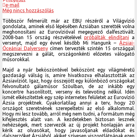
e-mail
Még nincs hozzászólás
Többször felmerült már az EBU részéről a Világvízió
gondolata, aminek első lépésében Ázsiában szerették volna
meghonosítani az Eurovízióval megegyező dalfesztivált.
2008-ban 15 ország részvételével
próbálták elindítani
a
versenyt, majd egy évvel később Mi Hangunk –
Ázsiai-
Óceániai Dalverseny
címen tervezték szintén 15 országgal
megszervezni a gálát, országonkénti előzetes válogató
műsorokkal.
Majd a nyár beköszöntével beköszönt egy világméretű
gazdasági válság is, amire hivatkozva elhalasztották az
Ázsiavíziót. Igaz, hogy összejött egy különböző országokat
felvonultató gálaműsor Szöulban, de az inkább egy
koncertre hasonlított, verseny és televoting nélkül. Idén
ismét elkészítettek egy szép internetes felületet az Eurovízió
Ázsia projektnek. Gyakorlatilag annyi a terv, hogy 20
országot szeretnének szerepeltetni az első alkalommal.
Hogy mi lesz tovább, arról még nem tudni, a formátum még
kifejlesztés alatt van. A kezdetekben biztosan lesznek
nehézségek, mert szervezők az új projekt honlapján arra
kérik az olvasókat, hogy javasoljanak előadókat és
dalszerzőket Ázsiából, akiket szívesen viszontlátnának ezen