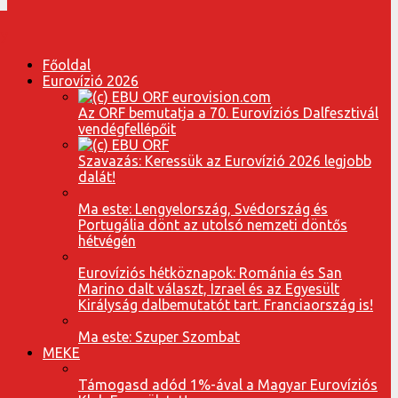
Főoldal
Eurovízió 2026
Az ORF bemutatja a 70. Eurovíziós Dalfesztivál
vendégfellépőit
Szavazás: Keressük az Eurovízió 2026 legjobb
dalát!
Ma este: Lengyelország, Svédország és
Portugália dönt az utolsó nemzeti döntős
hétvégén
Eurovíziós hétköznapok: Románia és San
Marino dalt választ, Izrael és az Egyesült
Királyság dalbemutatót tart. Franciaország is!
Ma este: Szuper Szombat
MEKE
Támogasd adód 1%-ával a Magyar Eurovíziós