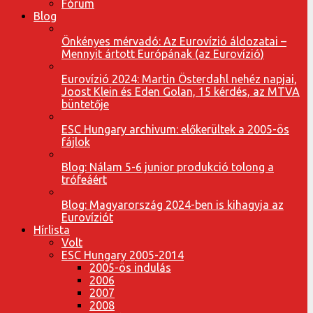
Fórum
Blog
Önkényes mérvadó: Az Eurovízió áldozatai –
Mennyit ártott Európának (az Eurovízió)
Eurovízió 2024: Martin Österdahl nehéz napjai,
Joost Klein és Eden Golan, 15 kérdés, az MTVA
büntetője
ESC Hungary archivum: előkerültek a 2005-ös
fájlok
Blog: Nálam 5-6 junior produkció tolong a
trófeáért
Blog: Magyarország 2024-ben is kihagyja az
Eurovíziót
Hírlista
Volt
ESC Hungary 2005-2014
2005-ös indulás
2006
2007
2008