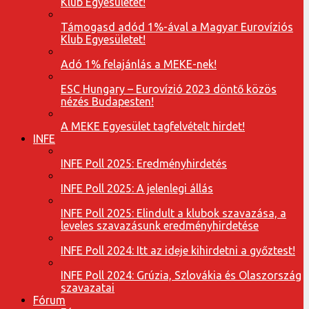
Klub Egyesületet!
Támogasd adód 1%-ával a Magyar Eurovíziós
Klub Egyesületet!
Adó 1% felajánlás a MEKE-nek!
ESC Hungary – Eurovízió 2023 döntő közös
nézés Budapesten!
A MEKE Egyesület tagfelvételt hirdet!
INFE
INFE Poll 2025: Eredményhirdetés
INFE Poll 2025: A jelenlegi állás
INFE Poll 2025: Elindult a klubok szavazása, a
leveles szavazásunk eredményhirdetése
INFE Poll 2024: Itt az ideje kihirdetni a győztest!
INFE Poll 2024: Grúzia, Szlovákia és Olaszország
szavazatai
Fórum