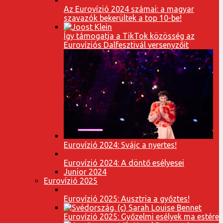
Az Eurovízió 2024 számai: a magyar
szavazók bekerültek a top 10-be!
Így támogatja a TikTok közösség az
Eurovíziós Dalfesztivál versenyzőit
Eurovízió 2024: Svájc a nyertes!
Eurovízió 2024: A döntő esélyesei
Junior 2024
Eurovízió 2025
Eurovízió 2025: Ausztria a győztes!
Eurovízió 2025: Győzelmi esélyek ma estére