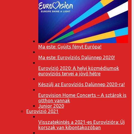
Ma este: Gyújts fényt Európa!
Ma este: Eurovíziós Dalünnep 2020!
Eurovízió 2020: A helyi közmédiumok
eurovíziós tervei a jövő hétre
Készülj az Eurovíziós Dalünnep 2020-ra!
Eurovision Home Concerts – A sztárok is
otthon vannak
Junior 2020
Eurovízió 2021
Visszatekintés a 2021-es Eurovízióra: Új
korszak van kibontakozóban