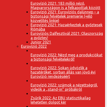
Eurovízió 2021: 183 millió néző,
Magyarországon is a felkapottak között
Eurovízió 2021: Eurovíziós dalünnep – a
biztonsági felvételek premierje (+élő
közvetítés linkje)
Eurovízió 2021: Hazaérkeztek a győztesek
Rómába
Eurovíziós Dalfesztivál 2021: Olaszország
a győztes!
Junior 2021
Eurovízió 2022
Eurovízió 2022: Nézd meg a produkciókat
a biztonsági felvételekről!
Eurovízió 2022: Sokan üdvözlik a
hazatérőket, sorban állás van jövő évi
Eurovízió rendezéséért
Eurovízió 2022: számok a nézettségről,
videók a „stand-in” próbákról
Zsűrik 2022: Az EBU statisztikailag
lehetetlen dolgot kér