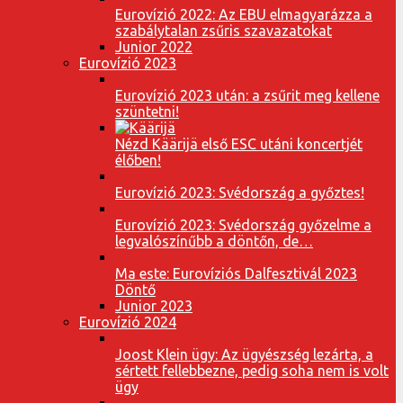
Eurovízió 2022: Az EBU elmagyarázza a
szabálytalan zsűris szavazatokat
Junior 2022
Eurovízió 2023
Eurovízió 2023 után: a zsűrit meg kellene
szüntetni!
Nézd Käärijä első ESC utáni koncertjét
élőben!
Eurovízió 2023: Svédország a győztes!
Eurovízió 2023: Svédország győzelme a
legvalószínűbb a döntőn, de…
Ma este: Eurovíziós Dalfesztivál 2023
Döntő
Junior 2023
Eurovízió 2024
Joost Klein ügy: Az ügyészség lezárta, a
sértett fellebbezne, pedig soha nem is volt
ügy