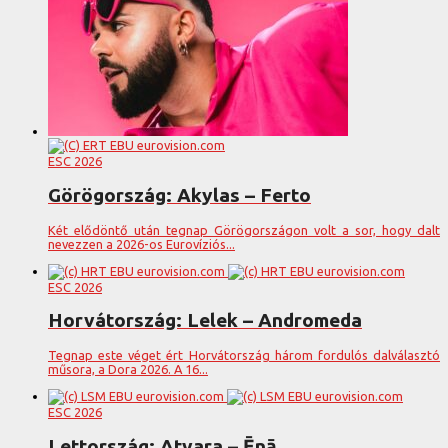
ESC 2026
Görögország: Akylas – Ferto
Két elődöntő után tegnap Görögországon volt a sor, hogy dalt
nevezzen a 2026-os Eurovíziós...
ESC 2026
Horvátország: Lelek – Andromeda
Tegnap este véget ért Horvátország három fordulós dalválasztó
műsora, a Dora 2026. A 16...
ESC 2026
Lettország: Atvara – Ēnā