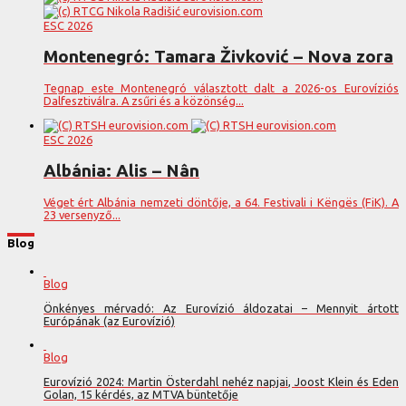
ESC 2026
Montenegró: Tamara Živković – Nova zora
Tegnap este Montenegró választott dalt a 2026-os Eurovíziós
Dalfesztiválra. A zsűri és a közönség...
ESC 2026
Albánia: Alis – Nân
Véget ért Albánia nemzeti döntője, a 64. Festivali i Këngës (FiK). A
23 versenyző...
Blog
Blog
Önkényes mérvadó: Az Eurovízió áldozatai – Mennyit ártott
Európának (az Eurovízió)
Blog
Eurovízió 2024: Martin Österdahl nehéz napjai, Joost Klein és Eden
Golan, 15 kérdés, az MTVA büntetője