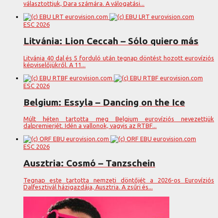
választottjuk, Dara számára. A válogatási...
ESC 2026
Litvánia: Lion Ceccah – Sólo quiero más
Litvánia 40 dal és 5 forduló után tegnap döntést hozott eurovíziós
képviselőjükről. A 11...
ESC 2026
Belgium: Essyla – Dancing on the Ice
Múlt héten tartotta meg Belgium eurovíziós nevezettjük
dalpremierjét. Idén a vallonok, vagyis az RTBF...
ESC 2026
Ausztria: Cosmó – Tanzschein
Tegnap este tartotta nemzeti döntőjét a 2026-os Eurovíziós
Dalfesztivál házigazdája, Ausztria. A zsűri és...