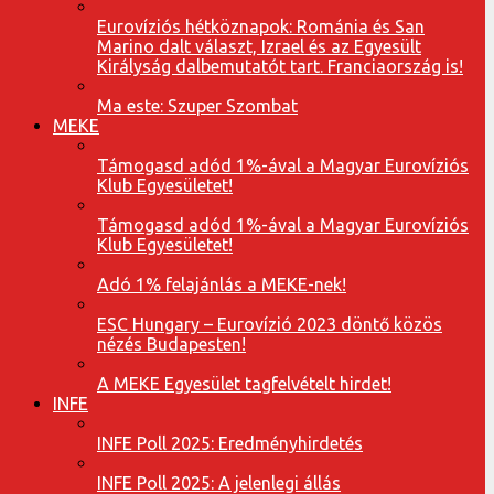
Eurovíziós hétköznapok: Románia és San
Marino dalt választ, Izrael és az Egyesült
Királyság dalbemutatót tart. Franciaország is!
Ma este: Szuper Szombat
MEKE
Támogasd adód 1%-ával a Magyar Eurovíziós
Klub Egyesületet!
Támogasd adód 1%-ával a Magyar Eurovíziós
Klub Egyesületet!
Adó 1% felajánlás a MEKE-nek!
ESC Hungary – Eurovízió 2023 döntő közös
nézés Budapesten!
A MEKE Egyesület tagfelvételt hirdet!
INFE
INFE Poll 2025: Eredményhirdetés
INFE Poll 2025: A jelenlegi állás