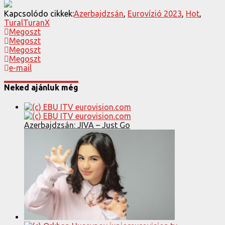
Kapcsolódo cikkek:
Azerbajdzsán
,
Eurovízió 2023
,
Hot
,
TuralTuranX
Megoszt
Megoszt
Megoszt
Megoszt
e-mail
Neked ajánluk még
Azerbajdzsán: JIVA – Just Go