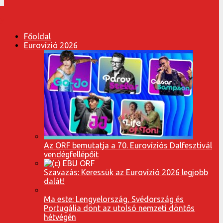
Főoldal
Eurovízió 2026
Az ORF bemutatja a 70. Eurovíziós Dalfesztivál
vendégfellépőit
Szavazás: Keressük az Eurovízió 2026 legjobb
dalát!
Ma este: Lengyelország, Svédország és
Portugália dönt az utolsó nemzeti döntős
hétvégén