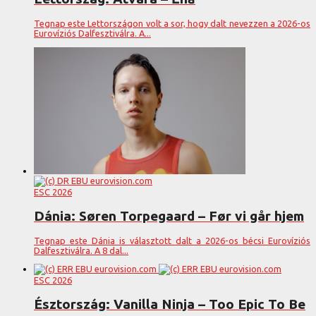
Tegnap este Lettországon volt a sor, hogy dalt nevezzen a 2026-os
Eurovíziós Dalfesztiválra. A...
ESC 2026
Dánia: Søren Torpegaard – Før vi går hjem
Tegnap este Dánia is választott dalt a 2026-os bécsi Eurovíziós
Dalfesztiválra. A 8 dal...
ESC 2026
Észtország: Vanilla Ninja – Too Epic To Be