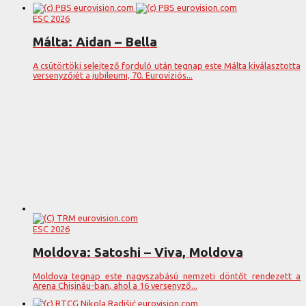
ESC 2026
Málta: Aidan – Bella
A csütörtöki selejtező forduló után tegnap este Málta kiválasztotta
versenyzőjét a jubileumi, 70. Eurovíziós...
ESC 2026
Moldova: Satoshi – Viva, Moldova
Moldova tegnap este nagyszabású nemzeti döntőt rendezett a
Arena Chișinău-ban, ahol a 16 versenyző...