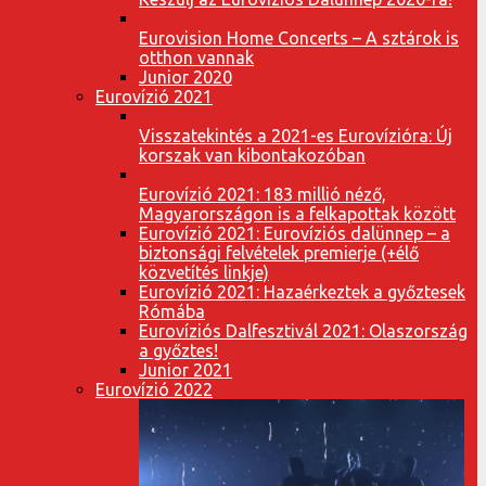
Eurovision Home Concerts – A sztárok is
otthon vannak
Junior 2020
Eurovízió 2021
Visszatekintés a 2021-es Eurovízióra: Új
korszak van kibontakozóban
Eurovízió 2021: 183 millió néző,
Magyarországon is a felkapottak között
Eurovízió 2021: Eurovíziós dalünnep – a
biztonsági felvételek premierje (+élő
közvetítés linkje)
Eurovízió 2021: Hazaérkeztek a győztesek
Rómába
Eurovíziós Dalfesztivál 2021: Olaszország
a győztes!
Junior 2021
Eurovízió 2022