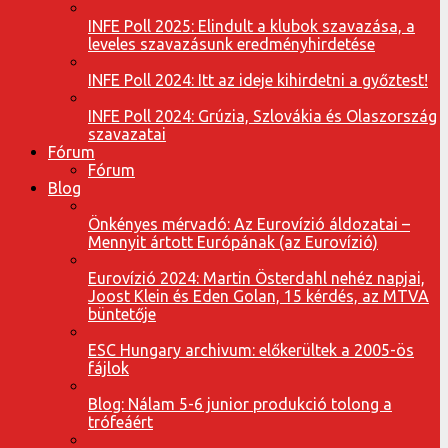
INFE Poll 2025: Elindult a klubok szavazása, a
leveles szavazásunk eredményhirdetése
INFE Poll 2024: Itt az ideje kihirdetni a győztest!
INFE Poll 2024: Grúzia, Szlovákia és Olaszország
szavazatai
Fórum
Fórum
Blog
Önkényes mérvadó: Az Eurovízió áldozatai –
Mennyit ártott Európának (az Eurovízió)
Eurovízió 2024: Martin Österdahl nehéz napjai,
Joost Klein és Eden Golan, 15 kérdés, az MTVA
büntetője
ESC Hungary archivum: előkerültek a 2005-ös
fájlok
Blog: Nálam 5-6 junior produkció tolong a
trófeáért