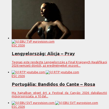
ESC 2026
Lengyelország: Alicja – Pray
Tegnap este rendezte Lengyelország a Finał Krajowych Kwalifikacji
2026 nemzeti döntőt, az eredményeket viszont...
ESC 2026
Portugália: Bandidos do Cante – Rosa
Ma hajnalban véget ért a Festival da Canção 2026 dalválasztó
műsorsorozata. a 10 dal...
ESC 2026