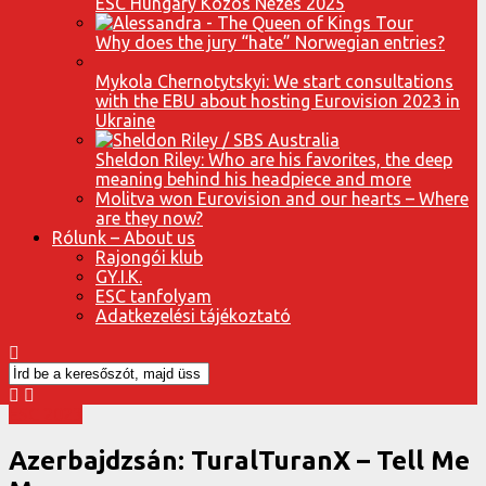
ESC Hungary Közös Nézés 2025
Why does the jury “hate” Norwegian entries?
Mykola Chernotytskyi: We start consultations
with the EBU about hosting Eurovision 2023 in
Ukraine
Sheldon Riley: Who are his favorites, the deep
meaning behind his headpiece and more
Molitva won Eurovision and our hearts – Where
are they now?
Rólunk – About us
Rajongói klub
GY.I.K.
ESC tanfolyam
Adatkezelési tájékoztató
ESC 2023
Azerbajdzsán: TuralTuranX – Tell Me