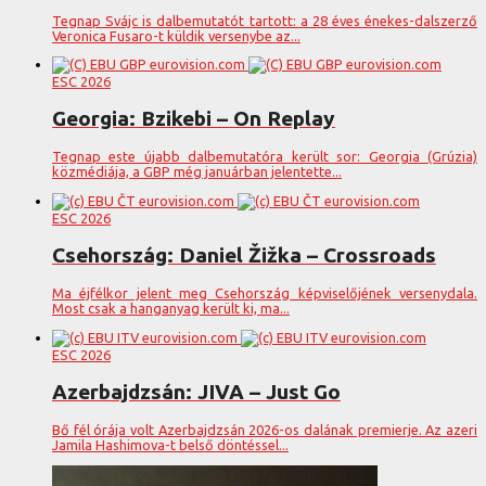
Tegnap Svájc is dalbemutatót tartott: a 28 éves énekes-dalszerző
Veronica Fusaro-t küldik versenybe az...
ESC 2026
Georgia: Bzikebi – On Replay
Tegnap este újabb dalbemutatóra került sor: Georgia (Grúzia)
közmédiája, a GBP még januárban jelentette...
ESC 2026
Csehország: Daniel Žižka – Crossroads
Ma éjfélkor jelent meg Csehország képviselőjének versenydala.
Most csak a hanganyag került ki, ma...
ESC 2026
Azerbajdzsán: JIVA – Just Go
Bő fél órája volt Azerbajdzsán 2026-os dalának premierje. Az azeri
Jamila Hashimova-t belső döntéssel...