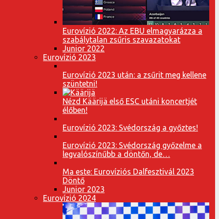
Eurovízió 2022: Az EBU elmagyarázza a
szabálytalan zsűris szavazatokat
Junior 2022
Eurovízió 2023
Eurovízió 2023 után: a zsűrit meg kellene
szüntetni!
Nézd Käärijä első ESC utáni koncertjét
élőben!
Eurovízió 2023: Svédország a győztes!
Eurovízió 2023: Svédország győzelme a
legvalószínűbb a döntőn, de…
Ma este: Eurovíziós Dalfesztivál 2023
Döntő
Junior 2023
Eurovízió 2024