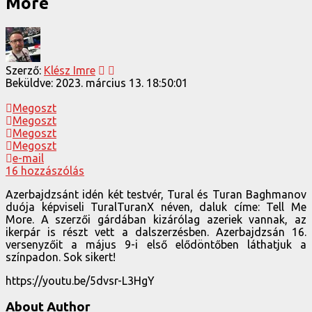
More
Szerző:
Klész Imre
Beküldve:
2023. március 13. 18:50:01
Megoszt
Megoszt
Megoszt
Megoszt
e-mail
16 hozzászólás
Azerbajdzsánt idén két testvér, Tural és Turan Baghmanov
duója képviseli TuralTuranX néven, daluk címe: Tell Me
More. A szerzői gárdában kizárólag azeriek vannak, az
ikerpár is részt vett a dalszerzésben. Azerbajdzsán 16.
versenyzőit a május 9-i első elődöntőben láthatjuk a
színpadon. Sok sikert!
https://youtu.be/5dvsr-L3HgY
About Author