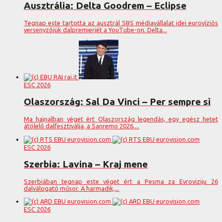
Ausztrália: Delta Goodrem – Eclipse
Tegnap este tartotta az ausztrál SBS médiavállalat idei eurovíziós
versenyzőjük dalpremierjét a YouTube-on. Delta...
ESC 2026
Olaszország: Sal Da Vinci – Per sempre sì
Ma hajnalban véget ért Olaszország legendás, egy egész hetet
átölelő dalfesztiválja, a Sanremo 2026....
ESC 2026
Szerbia: Lavina – Kraj mene
Szerbiában tegnap este véget ért a Pesma za Evroviziju 26
dalválogató műsor. A harmadik,...
ESC 2026