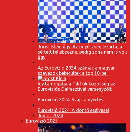
Joost Klein ügy: Az ügyészség lezárta, a
sértett fellebbezne, pedig soha nem is volt
ügy
Az Eurovízió 2024 számai: a magyar
szavazók bekerültek a top 10-be!
Így támogatja a TikTok közösség az
Eurovíziós Dalfesztivál versenyzőit
Eurovízió 2024: Svájc a nyertes!
Eurovízió 2024: A döntő esélyesei
Junior 2024
Eurovízió 2025