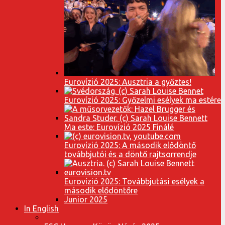
Eurovízió 2025: Ausztria a győztes!
Eurovízió 2025: Győzelmi esélyek ma estére
Ma este: Eurovízió 2025 Finálé
Eurovízió 2025: A második elődöntő
továbbjutói és a döntő rajtsorrendje
Eurovízió 2025: Továbbjutási esélyek a
második elődöntőre
Junior 2025
In English