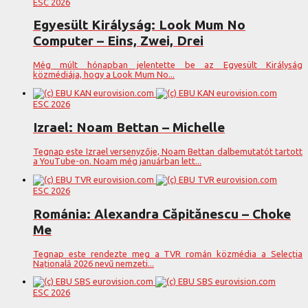
ESC 2026
Egyesült Királyság: Look Mum No
Computer – Eins, Zwei, Drei
Még múlt hónapban jelentette be az Egyesült Királyság
közmédiája, hogy a Look Mum No...
ESC 2026
Izrael: Noam Bettan – Michelle
Tegnap este Izrael versenyzője, Noam Bettan dalbemutatót tartott
a YouTube-on. Noam még januárban lett...
ESC 2026
Románia: Alexandra Căpitănescu – Choke
Me
Tegnap este rendezte meg a TVR román közmédia a Selecția
Națională 2026 nevű nemzeti...
ESC 2026