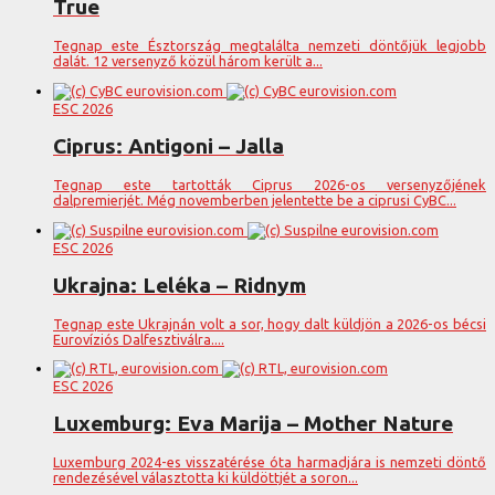
True
Tegnap este Észtország megtalálta nemzeti döntőjük legjobb
dalát. 12 versenyző közül három került a...
ESC 2026
Ciprus: Antigoni – Jalla
Tegnap este tartották Ciprus 2026-os versenyzőjének
dalpremierjét. Még novemberben jelentette be a ciprusi CyBC...
ESC 2026
Ukrajna: Leléka – Ridnym
Tegnap este Ukrajnán volt a sor, hogy dalt küldjön a 2026-os bécsi
Eurovíziós Dalfesztiválra....
ESC 2026
Luxemburg: Eva Marija – Mother Nature
Luxemburg 2024-es visszatérése óta harmadjára is nemzeti döntő
rendezésével választotta ki küldöttjét a soron...