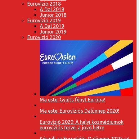
Eurovízió 2018
A Dal 2018
Junior 2018
Eurovízió 2019
A Dal 2019
Junior 2019
Eurovízió 2020
Ma este: Gyújts fényt Európa!
Ma este: Eurovíziós Dalünnep 2020!
Eurovízió 2020: A helyi közmédiumok
eurovíziós tervei a jövő hétre
Készülj az Eurovíziós Dalünnep 2020-ra!