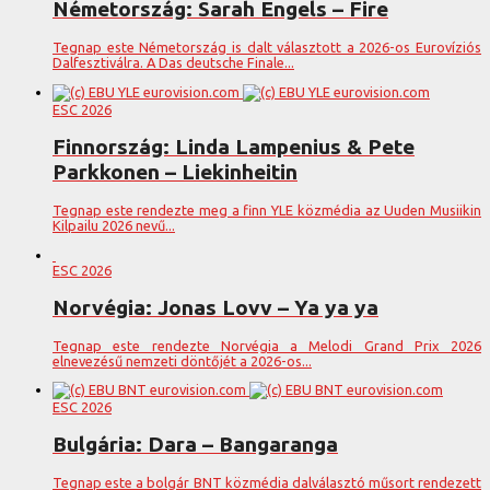
Németország: Sarah Engels – Fire
Tegnap este Németország is dalt választott a 2026-os Eurovíziós
Dalfesztiválra. A Das deutsche Finale...
ESC 2026
Finnország: Linda Lampenius & Pete
Parkkonen – Liekinheitin
Tegnap este rendezte meg a finn YLE közmédia az Uuden Musiikin
Kilpailu 2026 nevű...
ESC 2026
Norvégia: Jonas Lovv – Ya ya ya
Tegnap este rendezte Norvégia a Melodi Grand Prix 2026
elnevezésű nemzeti döntőjét a 2026-os...
ESC 2026
Bulgária: Dara – Bangaranga
Tegnap este a bolgár BNT közmédia dalválasztó műsort rendezett