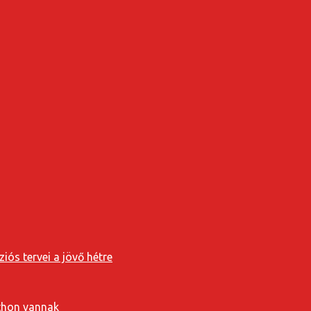
iós tervei a jövő hétre
tthon vannak