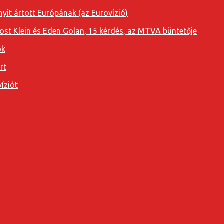
yit ártott Európának (az Eurovízió)
oost Klein és Eden Golan, 15 kérdés, az MTVA büntetője
ok
rt
íziót