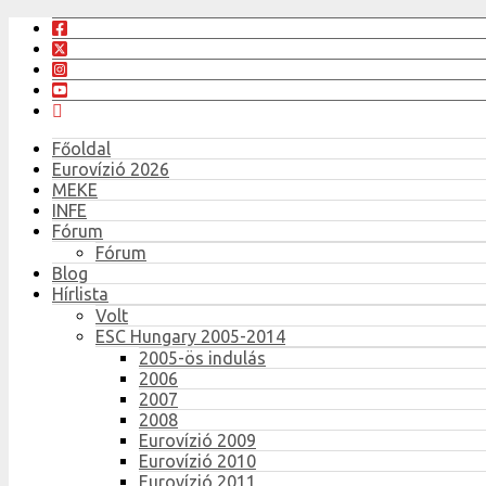
Főoldal
Eurovízió 2026
MEKE
INFE
Fórum
Fórum
Blog
Hírlista
Volt
ESC Hungary 2005-2014
2005-ös indulás
2006
2007
2008
Eurovízió 2009
Eurovízió 2010
Eurovízió 2011