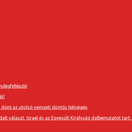
ndégfellépőit
át!
a dönt az utolsó nemzeti döntős hétvégén
t választ, Izrael és az Egyesült Királyság dalbemutatót tart. 