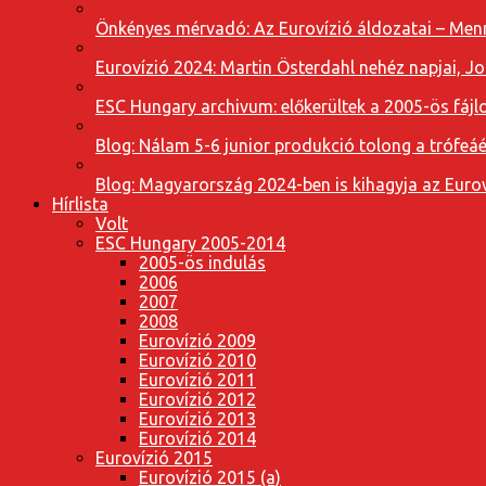
Önkényes mérvadó: Az Eurovízió áldozatai – Menn
Eurovízió 2024: Martin Österdahl nehéz napjai, J
ESC Hungary archivum: előkerültek a 2005-ös fájl
Blog: Nálam 5-6 junior produkció tolong a trófeáé
Blog: Magyarország 2024-ben is kihagyja az Eurov
Hírlista
Volt
ESC Hungary 2005-2014
2005-ös indulás
2006
2007
2008
Eurovízió 2009
Eurovízió 2010
Eurovízió 2011
Eurovízió 2012
Eurovízió 2013
Eurovízió 2014
Eurovízió 2015
Eurovízió 2015 (a)