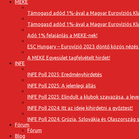
MEKE
Támogasd adód 1%-ával a Magyar Eurovíziós Klu
Támogasd adód 1%-ával a Magyar Eurovíziós Klu
Adó 1% felajánlás a MEKE-nek!
ESC Hungary – Eurovízió 2023 döntő közös nézés
A MEKE Egyesület tagfelvételt hirdet!
INFE
INFE Poll 2025: Eredményhirdetés
INFE Poll 2025: A jelenlegi állás
INFE Poll 2025: Elindult a klubok szavazása, a l
INFE Poll 2024: Itt az ideje kihirdetni a győztest!
INFE Poll 2024: Grúzia, Szlovákia és Olaszország 
Fórum
Fórum
Blog