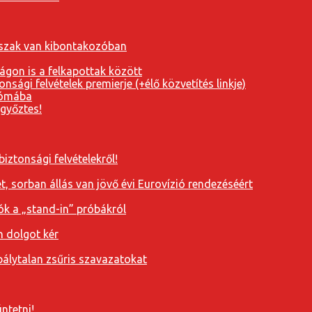
orszak van kibontakozóban
ágon is a felkapottak között
nsági felvételek premierje (+élő közvetítés linkje)
Rómába
 győztes!
iztonsági felvételekről!
, sorban állás van jövő évi Eurovízió rendezéséért
ók a „stand-in” próbákról
n dolgot kér
álytalan zsűris szavazatokat
ntetni!