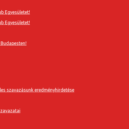
b Egyesületet!
b Egyesületet!
 Budapesten!
eveles szavazásunk eredményhirdetése
szavazatai