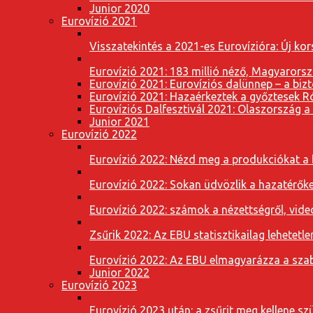
Junior 2020
Eurovízió 2021
Visszatekintés a 2021-es Eurovízióra: Új k
Eurovízió 2021: 183 millió néző, Magyarorsz
Eurovízió 2021: Eurovíziós dalünnep – a bizto
Eurovízió 2021: Hazaérkeztek a győztesek 
Eurovíziós Dalfesztivál 2021: Olaszország a
Junior 2021
Eurovízió 2022
Eurovízió 2022: Nézd meg a produkciókat a b
Eurovízió 2022: Sokan üdvözlik a hazatérőket
Eurovízió 2022: számok a nézettségről, vide
Zsűrik 2022: Az EBU statisztikailag lehetetle
Eurovízió 2022: Az EBU elmagyarázza a szab
Junior 2022
Eurovízió 2023
Eurovízió 2023 után: a zsűrit meg kellene szü