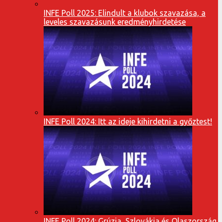
INFE Poll 2025: Elindult a klubok szavazása, a
leveles szavazásunk eredményhirdetése
INFE Poll 2024: Itt az ideje kihirdetni a győztest!
INFE Poll 2024: Grúzia, Szlovákia és Olaszország