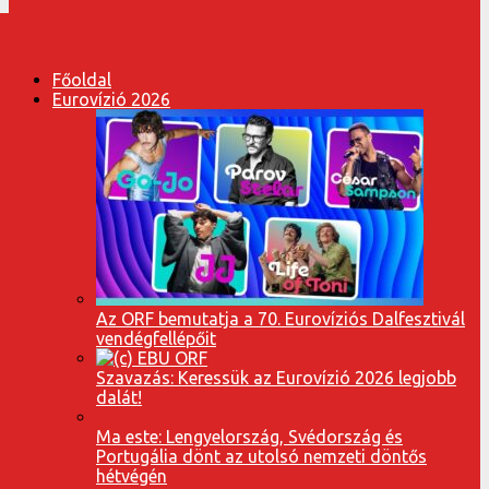
Főoldal
Eurovízió 2026
Az ORF bemutatja a 70. Eurovíziós Dalfesztivál
vendégfellépőit
Szavazás: Keressük az Eurovízió 2026 legjobb
dalát!
Ma este: Lengyelország, Svédország és
Portugália dönt az utolsó nemzeti döntős
hétvégén