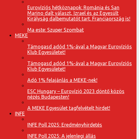
Eurovíziós hétköznapok: Románia és San
Marino dalt választ, Izrael és az Egyesült
Királyság dalbemutatót tart. Franciaország is!
Ma este: Szuper Szombat
MEKE
Támogasd adód 1%-ával a Magyar Eurovíziós
Klub Egyesületet!
Támogasd adód 1%-ával a Magyar Eurovíziós
Klub Egyesületet!
Adó 1% felajánlás a MEKE-nek!
ESC Hungary – Eurovízió 2023 döntő közös
nézés Budapesten!
A MEKE Egyesület tagfelvételt hirdet!
INFE
INFE Poll 2025: Eredményhirdetés
INFE Poll 2025: A jelenlegi állás