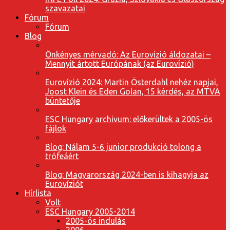
szavazatai
Fórum
Fórum
Blog
Önkényes mérvadó: Az Eurovízió áldozatai –
Mennyit ártott Európának (az Eurovízió)
Eurovízió 2024: Martin Österdahl nehéz napjai,
Joost Klein és Eden Golan, 15 kérdés, az MTVA
büntetője
ESC Hungary archivum: előkerültek a 2005-ös
fájlok
Blog: Nálam 5-6 junior produkció tolong a
trófeáért
Blog: Magyarország 2024-ben is kihagyja az
Eurovíziót
Hírlista
Volt
ESC Hungary 2005-2014
2005-ös indulás
2006