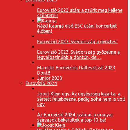
Eurovízió 2023 után: a zsűrit meg kellene
szüntetni!
Nézd Käärijä első ESC utáni koncertjét
élőben!
Eurovízió 2023: Svédország a győztes!
Eurovízió 2023: Svédország győzelme a
legvalószínűbb a döntőn, de…
Ma este: Eurovíziós Dalfesztivál 2023
Döntő
Junior 2023
Eurovízió 2024
Joost Klein ügy: Az ügyészség lezárta, a
sértett fellebbezne, pedig soha nem is volt
ügy
Az Eurovízió 2024 számai: a magyar
szavazók bekerültek a top 10-be!