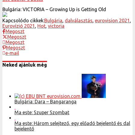
Bulgária: VICTORIA – Growing Up is Getting Old
Kapcsolódo cikkek:
Bulgária
,
dalválasztás
,
eurovision 2021
,
Eurovízió 2021
,
Hot
,
victoria
Megoszt
Megoszt
Megoszt
Megoszt
e-mail
Neked ajánluk még
Bulgária: Dara – Bangaranga
Ma este: Szuper Szombat
Ma este: Három selejtező, egy előadó bejelentő és dal
bejelentő