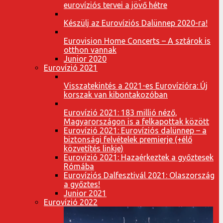
eurovíziós tervei a jövő hétre
Készülj az Eurovíziós Dalünnep 2020-ra!
Eurovision Home Concerts – A sztárok is
otthon vannak
Junior 2020
Eurovízió 2021
Visszatekintés a 2021-es Eurovízióra: Új
korszak van kibontakozóban
Eurovízió 2021: 183 millió néző,
Magyarországon is a felkapottak között
Eurovízió 2021: Eurovíziós dalünnep – a
biztonsági felvételek premierje (+élő
közvetítés linkje)
Eurovízió 2021: Hazaérkeztek a győztesek
Rómába
Eurovíziós Dalfesztivál 2021: Olaszország
a győztes!
Junior 2021
Eurovízió 2022