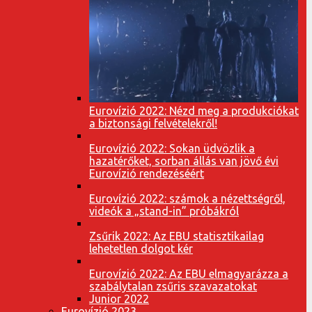
Eurovízió 2022: Nézd meg a produkciókat
a biztonsági felvételekről!
Eurovízió 2022: Sokan üdvözlik a
hazatérőket, sorban állás van jövő évi
Eurovízió rendezéséért
Eurovízió 2022: számok a nézettségről,
videók a „stand-in” próbákról
Zsűrik 2022: Az EBU statisztikailag
lehetetlen dolgot kér
Eurovízió 2022: Az EBU elmagyarázza a
szabálytalan zsűris szavazatokat
Junior 2022
Eurovízió 2023