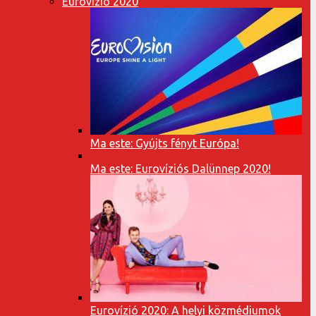
Eurovízió 2020
Ma este: Gyújts fényt Európa!
Ma este: Eurovíziós Dalünnep 2020!
Eurovízió 2020: A helyi közmédiumok