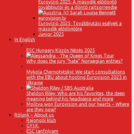
Eurovízió 2025: A második elődöntő
továbbjutói és a döntő rajtsorrendje
Eurovízió 2025: Továbbjutási esélyek a
második elődöntőre
Junior 2025
In English
ESC Hungary Közös Nézés 2025
Why does the jury “hate” Norwegian entries?
Mykola Chernotytskyi: We start consultations
with the EBU about hosting Eurovision 2023 in
Ukraine
Sheldon Riley: Who are his favorites, the deep
meaning behind his headpiece and more
Molitva won Eurovision and our hearts – Where
are they now?
Rólunk – About us
Rajongói klub
GY.I.K.
ESC tanfolyam