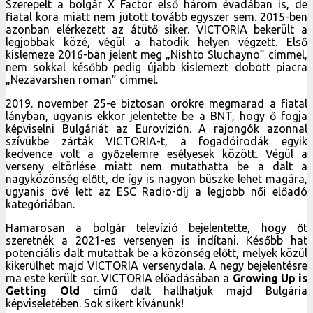
Szerepelt a bolgár X Factor első három évadában is, de
fiatal kora miatt nem jutott tovább egyszer sem. 2015-ben
azonban elérkezett az átütő siker. VICTORIA bekerült a
legjobbak közé, végül a hatodik helyen végzett. Első
kislemeze 2016-ban jelent meg „Nishto Sluchayno” címmel,
nem sokkal később pedig újabb kislemezt dobott piacra
„Nezavarshen roman” címmel.
2019. november 25-e biztosan örökre megmarad a fiatal
lányban, ugyanis ekkor jelentette be a BNT, hogy ő fogja
képviselni Bulgáriát az Eurovízión. A rajongók azonnal
szívükbe zárták VICTORIA-t, a fogadóirodák egyik
kedvence volt a győzelemre esélyesek között. Végül a
verseny eltörlése miatt nem mutathatta be a dalt a
nagyközönség előtt, de így is nagyon büszke lehet magára,
ugyanis övé lett az ESC Radio-díj a legjobb női előadó
kategóriában.
Hamarosan a bolgár televízió bejelentette, hogy őt
szeretnék a 2021-es versenyen is indítani. Később hat
potenciális dalt mutattak be a közönség előtt, melyek közül
kikerülhet majd VICTORIA versenydala. A negy bejelentésre
ma este került sor. VICTORIA előadásában a
Growing Up is
Getting Old
című dalt hallhatjuk majd Bulgária
képviseletében. Sok sikert kívánunk!