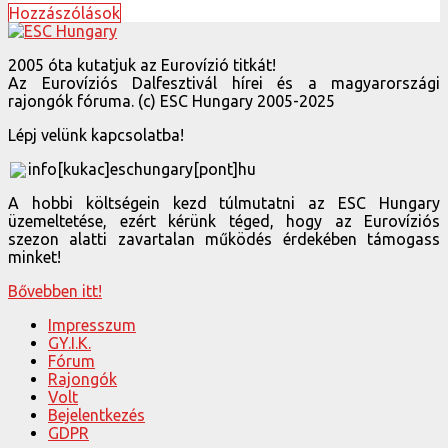
Hozzászólások
2005 óta kutatjuk az Eurovízió titkát!
Az Eurovíziós Dalfesztivál hírei és a magyarországi
rajongók fóruma. (c) ESC Hungary 2005-2025
Lépj velünk kapcsolatba!
info[kukac]eschungary[pont]hu
A hobbi költségein kezd túlmutatni az ESC Hungary
üzemeltetése, ezért kérünk téged, hogy az Eurovíziós
szezon alatti zavartalan működés érdekében támogass
minket!
Bővebben itt!
Impresszum
GY.I.K.
Fórum
Rajongók
Volt
Bejelentkezés
GDPR