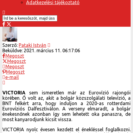
Adatkezelési tájékoztató
Szerző:
Pataki István
Beküldve:
2021. március 11. 06:17:06
Megoszt
Megoszt
Megoszt
Megoszt
e-mail
VICTORIA
sem ismeretlen már az Eurovízió rajongói
körében. Ő volt az, akit a bolgár közszolgálati televízió, a
BNT felkért arra, hogy induljon a 2020-as rotterdami
Eurovíziós Dalfesztiválon. A verseny elmaradt, a bolgár
énekesnőnek azonban így sem lehetett oka panaszra, de
most kanyarodjunk kicsit vissza.
VICTORIA nyolc évesen kezdett el énekléssel foglalkozni.