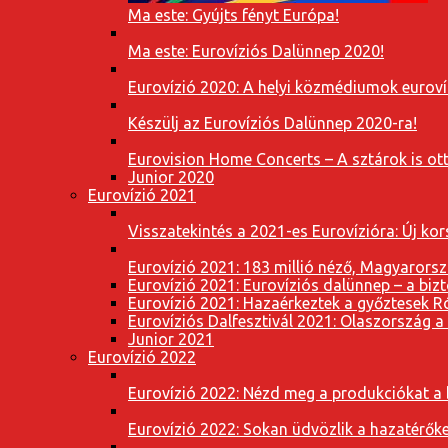
Ma este: Gyújts fényt Európa!
Ma este: Eurovíziós Dalünnep 2020!
Eurovízió 2020: A helyi közmédiumok eurovíz
Készülj az Eurovíziós Dalünnep 2020-ra!
Eurovision Home Concerts – A sztárok is o
Junior 2020
Eurovízió 2021
Visszatekintés a 2021-es Eurovízióra: Új k
Eurovízió 2021: 183 millió néző, Magyarorsz
Eurovízió 2021: Eurovíziós dalünnep – a bizto
Eurovízió 2021: Hazaérkeztek a győztesek 
Eurovíziós Dalfesztivál 2021: Olaszország a
Junior 2021
Eurovízió 2022
Eurovízió 2022: Nézd meg a produkciókat a b
Eurovízió 2022: Sokan üdvözlik a hazatérőket