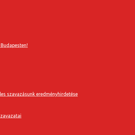
 Budapesten!
eveles szavazásunk eredményhirdetése
szavazatai