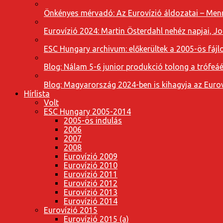
Önkényes mérvadó: Az Eurovízió áldozatai – Menn
Eurovízió 2024: Martin Österdahl nehéz napjai, J
ESC Hungary archivum: előkerültek a 2005-ös fájl
Blog: Nálam 5-6 junior produkció tolong a trófeáé
Blog: Magyarország 2024-ben is kihagyja az Eurov
Hírlista
Volt
ESC Hungary 2005-2014
2005-ös indulás
2006
2007
2008
Eurovízió 2009
Eurovízió 2010
Eurovízió 2011
Eurovízió 2012
Eurovízió 2013
Eurovízió 2014
Eurovízió 2015
Eurovízió 2015 (a)