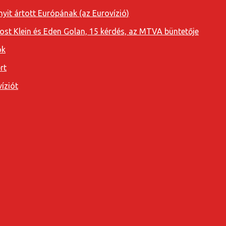
yit ártott Európának (az Eurovízió)
oost Klein és Eden Golan, 15 kérdés, az MTVA büntetője
ok
rt
íziót