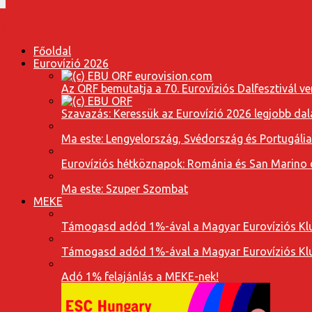
Főoldal
Eurovízió 2026
Az ORF bemutatja a 70. Eurovíziós Dalfesztivál ve
Szavazás: Keressük az Eurovízió 2026 legjobb dal
Ma este: Lengyelország, Svédország és Portugáli
Eurovíziós hétköznapok: Románia és San Marino dal
Ma este: Szuper Szombat
MEKE
Támogasd adód 1%-ával a Magyar Eurovíziós Klu
Támogasd adód 1%-ával a Magyar Eurovíziós Klu
Adó 1% felajánlás a MEKE-nek!