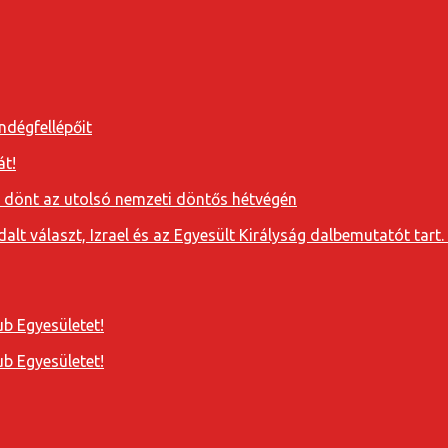
ndégfellépőit
át!
a dönt az utolsó nemzeti döntős hétvégén
t választ, Izrael és az Egyesült Királyság dalbemutatót tart. 
b Egyesületet!
b Egyesületet!