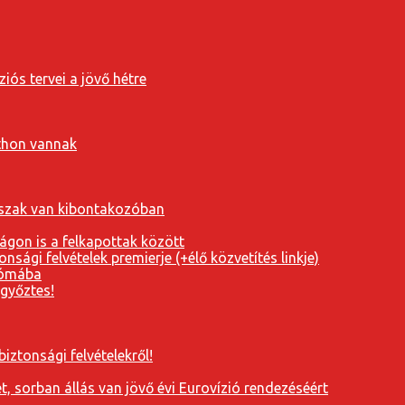
iós tervei a jövő hétre
tthon vannak
orszak van kibontakozóban
ágon is a felkapottak között
nsági felvételek premierje (+élő közvetítés linkje)
Rómába
 győztes!
iztonsági felvételekről!
, sorban állás van jövő évi Eurovízió rendezéséért