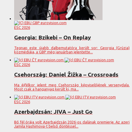
ESC 2026
Georgia: Bzikebi – On Replay
Tegnap este újabb dalbemutatóra került sor: Georgia (Grúzia)
közmédiája, a GBP még januárban jelentette...
ESC 2026
Csehország: Daniel Žižka – Crossroads
Ma éjfélkor jelent meg Csehország képviselőjének versenydala.
Most csak a hanganyag került ki, ma...
ESC 2026
Azerbajdzsán: JIVA – Just Go
Bő fél órája volt Azerbajdzsán 2026-os dalának premierje. Az azeri
Jamila Hashimova-t belső döntéssel...