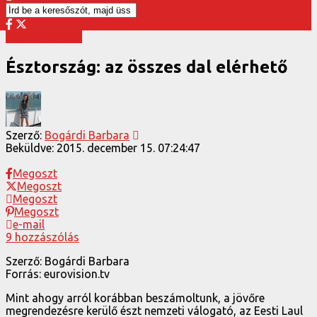
Eurovízió 2016
Észtország: az összes dal elérhető
Szerző:
Bogárdi Barbara
Beküldve:
2015. december 15. 07:24:47
Megoszt
Megoszt
Megoszt
Megoszt
e-mail
9 hozzászólás
Szerző: Bogárdi Barbara
Forrás: eurovision.tv
Mint ahogy arról korábban beszámoltunk, a jövőre
megrendezésre kerülő észt nemzeti válogató, az Eesti Laul