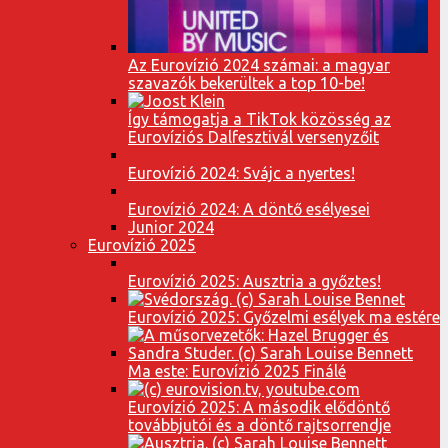
Az Eurovízió 2024 számai: a magyar
szavazók bekerültek a top 10-be!
Így támogatja a TikTok közösség az
Eurovíziós Dalfesztivál versenyzőit
Eurovízió 2024: Svájc a nyertes!
Eurovízió 2024: A döntő esélyesei
Junior 2024
Eurovízió 2025
Eurovízió 2025: Ausztria a győztes!
Eurovízió 2025: Győzelmi esélyek ma estére
Ma este: Eurovízió 2025 Finálé
Eurovízió 2025: A második elődöntő
továbbjutói és a döntő rajtsorrendje