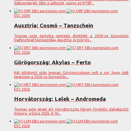
dalpremierjét. Idén a vallonok, vagyis az RTBF...
ESC 2026
Ausztria: Cosmó – Tanzschein
Tegnap este tartotta nemzeti döntőjét a 2026-os Eurovíziós
Dalfesztivál házigazdája, Ausztria. A zsűri és...
ESC 2026
Görögország: Akylas – Ferto
Két elődöntő után tegnap Görögországon volt a sor, hogy dalt
nevezzen a 2026-os Eurovíziós...
ESC 2026
Horvátország: Lelek – Andromeda
Tegnap este véget ért Horvátország három fordulós dalválasztó
műsora, a Dora 2026. A 16...
ESC 2026