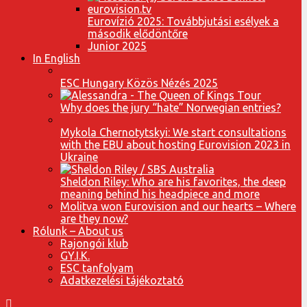
Eurovízió 2025: Továbbjutási esélyek a
második elődöntőre
Junior 2025
In English
ESC Hungary Közös Nézés 2025
Why does the jury “hate” Norwegian entries?
Mykola Chernotytskyi: We start consultations
with the EBU about hosting Eurovision 2023 in
Ukraine
Sheldon Riley: Who are his favorites, the deep
meaning behind his headpiece and more
Molitva won Eurovision and our hearts – Where
are they now?
Rólunk – About us
Rajongói klub
GY.I.K.
ESC tanfolyam
Adatkezelési tájékoztató