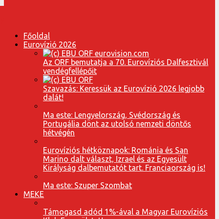
Főoldal
Eurovízió 2026
Az ORF bemutatja a 70. Eurovíziós Dalfesztivál
vendégfellépőit
Szavazás: Keressük az Eurovízió 2026 legjobb
dalát!
Ma este: Lengyelország, Svédország és
Portugália dönt az utolsó nemzeti döntős
hétvégén
Eurovíziós hétköznapok: Románia és San
Marino dalt választ, Izrael és az Egyesült
Királyság dalbemutatót tart. Franciaország is!
Ma este: Szuper Szombat
MEKE
Támogasd adód 1%-ával a Magyar Eurovíziós