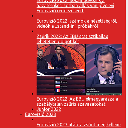
Eurovízió 2022: Sokan üdvözlik a
hazatérőket, sorban állás van jövő évi
Eurovízió rendezéséért
Eurovízió 2022: számok a nézettségről,
videók a „stand-in” próbákról
Zsűrik 2022: Az EBU statisztikailag
lehetetlen dolgot kér
Eurovízió 2022: Az EBU elmagyarázza a
szabálytalan zsűris szavazatokat
Junior 2022
Eurovízió 2023
Eurovízió 2023 után: a zsűrit meg kellene