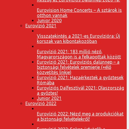
Eurovision Home Concerts – A sztárok is
otthon vannak
Junior 2020
Eurovízió 2021
Visszatekintés a 2021-es Eurovízióra: Új
korszak van kibontakozóban
Eurovízió 2021: 183 millió néző,
Magyarországon is a felkapottak között
Eurovízió 2021: Eurovíziós dalünnep – a
biztonsági felvételek premierje (+élő
közvetítés linkje)
Eurovízió 2021: Hazaérkeztek a győztesek
Rómába
Eurovíziós Dalfesztivál 2021: Olaszország
a győztes!
Junior 2021
Eurovízió 2022
Eurovízió 2022: Nézd meg a produkciókat
a biztonsági felvételekről!