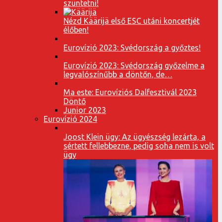
szüntetni!
Nézd Käärijä első ESC utáni koncertjét
élőben!
Eurovízió 2023: Svédország a győztes!
Eurovízió 2023: Svédország győzelme a
legvalószínűbb a döntőn, de…
Ma este: Eurovíziós Dalfesztivál 2023
Döntő
Junior 2023
Eurovízió 2024
Joost Klein ügy: Az ügyészség lezárta, a
sértett fellebbezne, pedig soha nem is volt
ügy