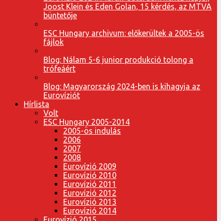
Joost Klein és Eden Golan, 15 kérdés, az MTVA
büntetője
ESC Hungary archivum: előkerültek a 2005-ös
fájlok
Blog: Nálam 5-6 junior produkció tolong a
trófeáért
Blog: Magyarország 2024-ben is kihagyja az
Eurovíziót
Hírlista
Volt
ESC Hungary 2005-2014
2005-ös indulás
2006
2007
2008
Eurovízió 2009
Eurovízió 2010
Eurovízió 2011
Eurovízió 2012
Eurovízió 2013
Eurovízió 2014
Eurovízió 2015