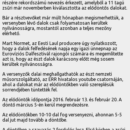
részére rekordszámú nevezés érkezett, amelyből a 11 tagú
zsűri már novemberben kiválasztotta az elődöntős dalokat.
Bár a résztvevőket már múlt hónapban megismerhettük, a
versenyben lévő dalok csak folyamatosan kerültek
nyilvánosságra, mostantól azonban a teljes mezőny
elérhető.
Mart Normet, az Eesti Laul producere úgy nyilatkozott,
hogy a dalok felfedésének napja egy igazi ünnepnap az
Eurovíziós Dalfesztivál rajongói számára és megemlítette
azt is, hogy az észt dalok karácsony előtt még sosem
kerültek nyilvánosságra.
A versenyzők dalai meghallgathatók az észt nemzeti
műsorszolgáltató, az ERR hivatalos youtube csatornáján,
ahol a dalokat már az elődöntőkben való szereplésük
sorrendjében tüntették fel.
Az elődöntők időpontja 2016. február 13. és február 20. A
döntő március 5-én kerül megrendezésre.
Az elődöntőkben 10-10 dal fog versenyezni, ahonnan 5-5
dal jut majd tovább a döntőbe.
A döntőben a szavazás 2 fordulós lesz. Első körben a zsűri