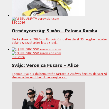
ESC 2026
Örményország: Simón – Paloma Rumba
Elérkeztünk a 2026-os Eurovíziós dalfesztivál 35. egyben utolsó
dalához, ezzel teljes lett az idei...
ESC 2026
Svájc: Veronica Fusaro – Alice
Tegnap Svájc is dalbemutatót tartott: a 28 éves énekes-dalszerző
Veronica Fusaro-t küldik versenybe az...