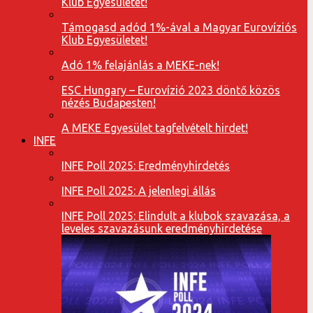
Klub Egyesületet!
Támogasd adód 1%-ával a Magyar Eurovíziós
Klub Egyesületet!
Adó 1% felajánlás a MEKE-nek!
ESC Hungary – Eurovízió 2023 döntő közös
nézés Budapesten!
A MEKE Egyesület tagfelvételt hirdet!
INFE
INFE Poll 2025: Eredményhirdetés
INFE Poll 2025: A jelenlegi állás
INFE Poll 2025: Elindult a klubok szavazása, a
leveles szavazásunk eredményhirdetése