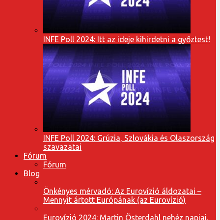
INFE Poll 2024: Itt az ideje kihirdetni a győztest!
INFE Poll 2024: Grúzia, Szlovákia és Olaszország
szavazatai
Fórum
Fórum
Blog
Önkényes mérvadó: Az Eurovízió áldozatai –
Mennyit ártott Európának (az Eurovízió)
Eurovízió 2024: Martin Österdahl nehéz napjai,