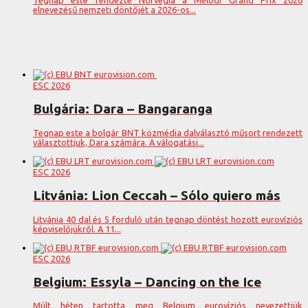
elnevezésű nemzeti döntőjét a 2026-os...
ESC 2026
Bulgária: Dara – Bangaranga
Tegnap este a bolgár BNT közmédia dalválasztó műsort rendezett
választottjuk, Dara számára. A válogatási...
ESC 2026
Litvánia: Lion Ceccah – Sólo quiero más
Litvánia 40 dal és 5 forduló után tegnap döntést hozott eurovíziós
képviselőjükről. A 11...
ESC 2026
Belgium: Essyla – Dancing on the Ice
Múlt héten tartotta meg Belgium eurovíziós nevezettjük