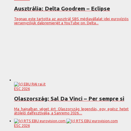
Ausztrália: Delta Goodrem – Eclipse
Tegnap este tartotta az ausztrál SBS médiavállalat idei eurovíziós
versenyzőjük dalpremierjét a YouTube-on. Delta...
ESC 2026
Olaszország: Sal Da Vinci – Per sempre sì
Ma hajnalban véget ért Olaszország legendás, egy egész hetet
átölelő dalfesztiválja, a Sanremo 2026....
ESC 2026