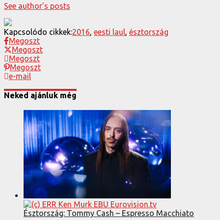
See author's posts
Kapcsolódo cikkek:
2016
,
eesti laul
,
észtország
Megoszt
Megoszt
Megoszt
Megoszt
e-mail
Neked ajánluk még
Észtország: Tommy Cash – Espresso Macchiato