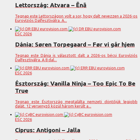
Lettország: Atvara – Ēnā
Tegnap este Lettországon volt a sor, hogy dalt nevezzen a 2026-os
Eurovíziós Dalfesztiválra. A...
ESC 2026
Dánia: Søren Torpegaard – Før vi går hjem
Tegnap este Dánia is választott dalt a 2026-os bécsi Eurovíziós
Dalfesztiválra. A 8 dal...
ESC 2026
Észtország: Vanilla Ninja – Too Epic To Be
True
Tegnap este Észtország megtalálta nemzeti döntőjük legjobb
dalát. 12 versenyző közül három került a...
ESC 2026
Ciprus: Antigoni – Jalla