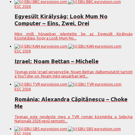
ESC 2026
Egyesült Királyság: Look Mum No
Computer – Eins, Zwei, Drei
Még múlt hónapban jelentette be az Egyesült Királyság
közmédiája, hogy a Look Mum No...
ESC 2026
Izrael: Noam Bettan – Michelle
Tegnap este Izrael versenyzője, Noam Bettan dalbemutatót tartott
a YouTube-on. Noam még januárban lett...
ESC 2026
Románia: Alexandra Căpitănescu – Choke
Me
Tegnap este rendezte meg a TVR román közmédia a Selecția
Națională 2026 nevű nemzeti...
ESC 2026