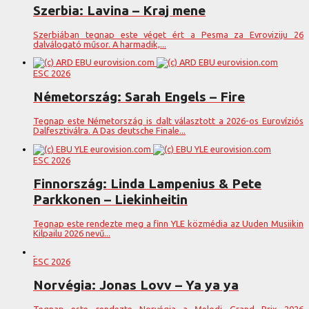
Szerbia: Lavina – Kraj mene
Szerbiában tegnap este véget ért a Pesma za Evroviziju 26
dalválogató műsor. A harmadik,...
ESC 2026
Németország: Sarah Engels – Fire
Tegnap este Németország is dalt választott a 2026-os Eurovíziós
Dalfesztiválra. A Das deutsche Finale...
ESC 2026
Finnország: Linda Lampenius & Pete
Parkkonen – Liekinheitin
Tegnap este rendezte meg a finn YLE közmédia az Uuden Musiikin
Kilpailu 2026 nevű...
ESC 2026
Norvégia: Jonas Lovv – Ya ya ya
Tegnap este rendezte Norvégia a Melodi Grand Prix 2026