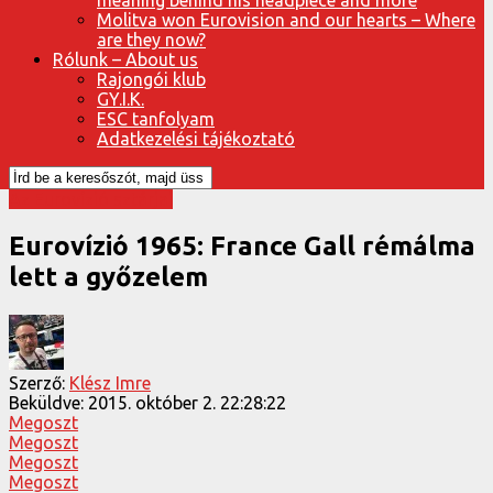
Molitva won Eurovision and our hearts – Where
are they now?
Rólunk – About us
Rajongói klub
GY.I.K.
ESC tanfolyam
Adatkezelési tájékoztató
Az Eurovízió sztárjai
Eurovízió 1965: France Gall rémálma
lett a győzelem
Szerző:
Klész Imre
Beküldve:
2015. október 2. 22:28:22
Megoszt
Megoszt
Megoszt
Megoszt