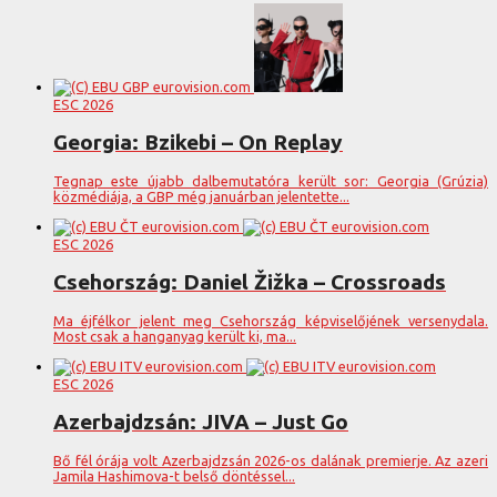
ESC 2026
Georgia: Bzikebi – On Replay
Tegnap este újabb dalbemutatóra került sor: Georgia (Grúzia)
közmédiája, a GBP még januárban jelentette...
ESC 2026
Csehország: Daniel Žižka – Crossroads
Ma éjfélkor jelent meg Csehország képviselőjének versenydala.
Most csak a hanganyag került ki, ma...
ESC 2026
Azerbajdzsán: JIVA – Just Go
Bő fél órája volt Azerbajdzsán 2026-os dalának premierje. Az azeri
Jamila Hashimova-t belső döntéssel...