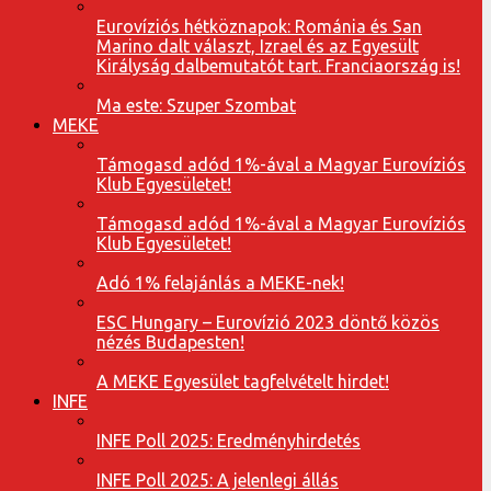
Eurovíziós hétköznapok: Románia és San
Marino dalt választ, Izrael és az Egyesült
Királyság dalbemutatót tart. Franciaország is!
Ma este: Szuper Szombat
MEKE
Támogasd adód 1%-ával a Magyar Eurovíziós
Klub Egyesületet!
Támogasd adód 1%-ával a Magyar Eurovíziós
Klub Egyesületet!
Adó 1% felajánlás a MEKE-nek!
ESC Hungary – Eurovízió 2023 döntő közös
nézés Budapesten!
A MEKE Egyesület tagfelvételt hirdet!
INFE
INFE Poll 2025: Eredményhirdetés
INFE Poll 2025: A jelenlegi állás