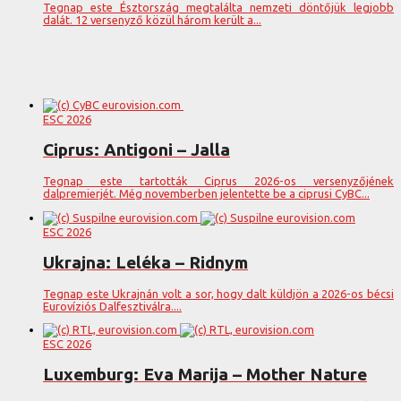
Tegnap este Észtország megtalálta nemzeti döntőjük legjobb
dalát. 12 versenyző közül három került a...
ESC 2026
Ciprus: Antigoni – Jalla
Tegnap este tartották Ciprus 2026-os versenyzőjének
dalpremierjét. Még novemberben jelentette be a ciprusi CyBC...
ESC 2026
Ukrajna: Leléka – Ridnym
Tegnap este Ukrajnán volt a sor, hogy dalt küldjön a 2026-os bécsi
Eurovíziós Dalfesztiválra....
ESC 2026
Luxemburg: Eva Marija – Mother Nature