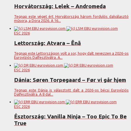
Horvátország: Lelek – Andromeda
Tegnap este véget ért Horvátország három fordulós dalválasztó
műsora, a Dora 2026. A 16...
ESC 2026
Lettország: Atvara – Ēnā
Tegnap este Lettországon volt a sor, hogy dalt nevezzen a 2026-os
Eurovíziós Dalfesztiválra. A...
ESC 2026
Dánia: Søren Torpegaard – Før vi går hjem
Tegnap este Dánia is választott dalt a 2026-os bécsi Eurovíziós
Dalfesztiválra. A 8 dal...
ESC 2026
Észtország: Vanilla Ninja – Too Epic To Be
True