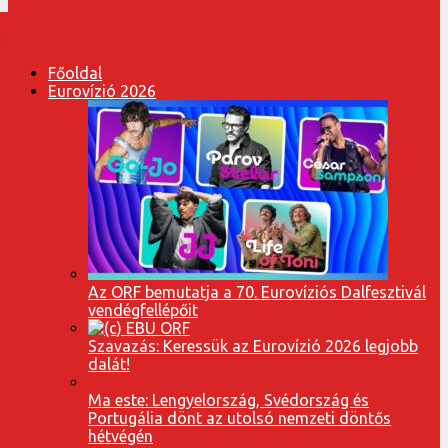
Főoldal
Eurovízió 2026
Az ORF bemutatja a 70. Eurovíziós Dalfesztivál
vendégfellépőit
Szavazás: Keressük az Eurovízió 2026 legjobb
dalát!
Ma este: Lengyelország, Svédország és
Portugália dönt az utolsó nemzeti döntős
hétvégén