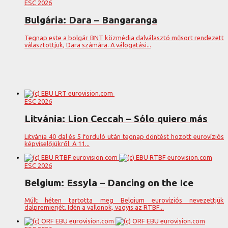
ESC 2026
Bulgária: Dara – Bangaranga
Tegnap este a bolgár BNT közmédia dalválasztó műsort rendezett
választottjuk, Dara számára. A válogatási...
ESC 2026
Litvánia: Lion Ceccah – Sólo quiero más
Litvánia 40 dal és 5 forduló után tegnap döntést hozott eurovíziós
képviselőjükről. A 11...
ESC 2026
Belgium: Essyla – Dancing on the Ice
Múlt héten tartotta meg Belgium eurovíziós nevezettjük
dalpremierjét. Idén a vallonok, vagyis az RTBF...