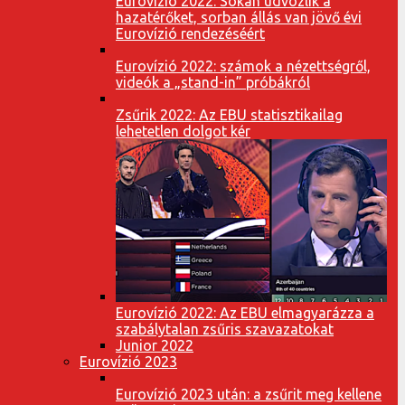
Eurovízió 2022: Sokan üdvözlik a
hazatérőket, sorban állás van jövő évi
Eurovízió rendezéséért
Eurovízió 2022: számok a nézettségről,
videók a „stand-in” próbákról
Zsűrik 2022: Az EBU statisztikailag
lehetetlen dolgot kér
Eurovízió 2022: Az EBU elmagyarázza a
szabálytalan zsűris szavazatokat
Junior 2022
Eurovízió 2023
Eurovízió 2023 után: a zsűrit meg kellene