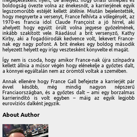
boldogság övezte volna az énekesnőt, a karrierjének egyik
legszomorúbb estéjét kellett átélnie. Miután bejelentették,
hogy megnyerte a versenyt, France felhívta a vőlegényét, az
1970-es francia idol Claude Françoist a jó hírrel, aki
ahelyett hogy együtt örült volna jegyese győzelmének,
inkább szakított vele. Ráadásul a brit versenyző, Kathy
Kirby, aki a fogadóirodák kedvence volt, lekevert France-
nak egy nagy pofont. A brit énekes egy boldog második
helyezett helyett egy irígy vesztesként könyvelte el magát.
Így nem is csoda, hogy amikor France-nak újra színpadra
kellett állnia a műsor végén hogy elénekelje a győztes dalt,
a könnyei egyáltalán nem az örömtől voltak a szemében.
Annak ellenére hogy France Gall befejezte a karrierjét pár
évvel később, még mindig nagyon népszerű
Franciaországban, és a győztes dalt – ami egy borzalmas
karrierindító is volt egyben – máig az egyik legjobb
eurovíziós dalként jegyzik.
About Author