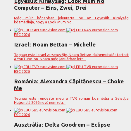
Egyesült Királyság: Look Mum No
Computer – Eins, Zwei, Drei
Még múlt hónapban jelentette be az Egyesült Királyság
közmédiája, hogy a Look Mum No...
ESC 2026
Izrael: Noam Bettan – Michelle
Tegnap este Izrael versenyzője, Noam Bettan dalbemutatót tartott
a YouTube-on. Noam még januárban lett...
ESC 2026
Románia: Alexandra Căpitănescu – Choke
Me
Tegnap este rendezte meg a TVR román közmédia a Selecția
Națională 2026 nevű nemzeti...
ESC 2026
Ausztrália: Delta Goodrem – Eclipse