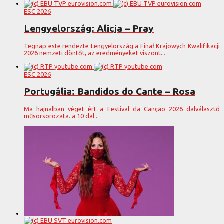
ESC 2026
Lengyelország: Alicja – Pray
Tegnap este rendezte Lengyelország a Finał Krajowych Kwalifikacji
2026 nemzeti döntőt, az eredményeket viszont...
ESC 2026
Portugália: Bandidos do Cante – Rosa
Ma hajnalban véget ért a Festival da Canção 2026 dalválasztó
műsorsorozata. a 10 dal...