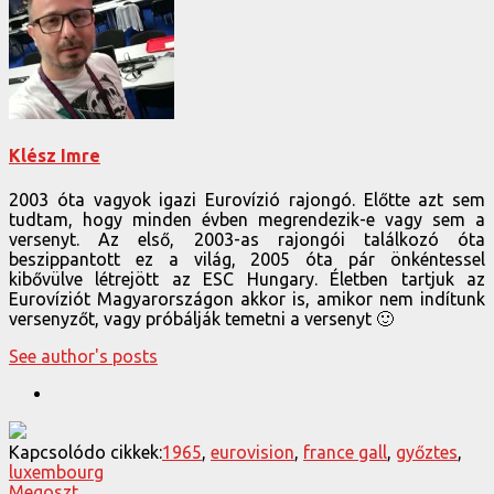
Klész Imre
2003 óta vagyok igazi Eurovízió rajongó. Előtte azt sem
tudtam, hogy minden évben megrendezik-e vagy sem a
versenyt. Az első, 2003-as rajongói találkozó óta
beszippantott ez a világ, 2005 óta pár önkéntessel
kibővülve létrejött az ESC Hungary. Életben tartjuk az
Eurovíziót Magyarországon akkor is, amikor nem indítunk
versenyzőt, vagy próbálják temetni a versenyt 🙂
See author's posts
Kapcsolódo cikkek:
1965
,
eurovision
,
france gall
,
győztes
,
luxembourg
Megoszt