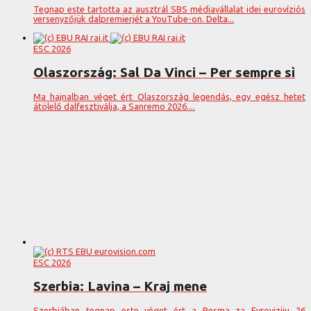
Tegnap este tartotta az ausztrál SBS médiavállalat idei eurovíziós
versenyzőjük dalpremierjét a YouTube-on. Delta...
ESC 2026
Olaszország: Sal Da Vinci – Per sempre sì
Ma hajnalban véget ért Olaszország legendás, egy egész hetet
átölelő dalfesztiválja, a Sanremo 2026....
ESC 2026
Szerbia: Lavina – Kraj mene
Szerbiában tegnap este véget ért a Pesma za Evroviziju 26