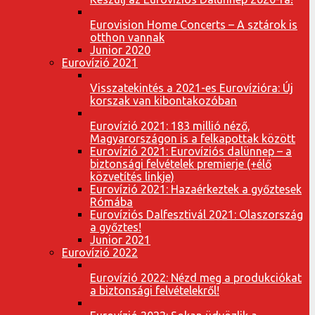
Eurovision Home Concerts – A sztárok is
otthon vannak
Junior 2020
Eurovízió 2021
Visszatekintés a 2021-es Eurovízióra: Új
korszak van kibontakozóban
Eurovízió 2021: 183 millió néző,
Magyarországon is a felkapottak között
Eurovízió 2021: Eurovíziós dalünnep – a
biztonsági felvételek premierje (+élő
közvetítés linkje)
Eurovízió 2021: Hazaérkeztek a győztesek
Rómába
Eurovíziós Dalfesztivál 2021: Olaszország
a győztes!
Junior 2021
Eurovízió 2022
Eurovízió 2022: Nézd meg a produkciókat
a biztonsági felvételekről!