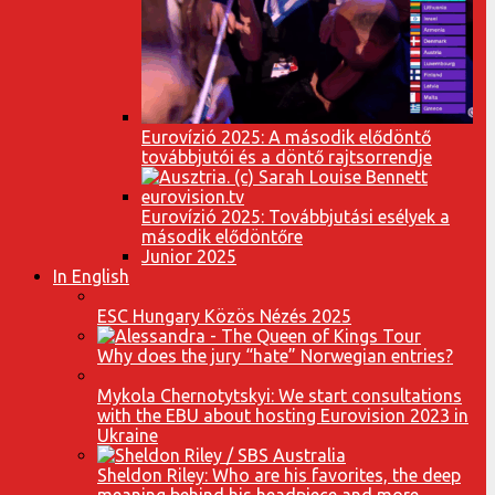
Eurovízió 2025: A második elődöntő
továbbjutói és a döntő rajtsorrendje
Eurovízió 2025: Továbbjutási esélyek a
második elődöntőre
Junior 2025
In English
ESC Hungary Közös Nézés 2025
Why does the jury “hate” Norwegian entries?
Mykola Chernotytskyi: We start consultations
with the EBU about hosting Eurovision 2023 in
Ukraine
Sheldon Riley: Who are his favorites, the deep
meaning behind his headpiece and more