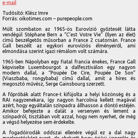
e-mail
Tudósító: Klész Imre
Forrás: oikotimes.com – purepeople.com
Múlt szombaton az 1965-ös Eurovízió győztesét látta
vendégül Stéphane Bern a “C’est Votre Vie” (Ilyen az élet)
című beszélgetős műsorban a France 2 csatornán. France
Gall beszélt az egykori eurovíziós élményeiről, ami
elmondása szerint igazi rémálom volt számára.
1965-ben Nápolyban egy fiatal francia énekes, France Gall
képviselte Luxembourgot a dalfesztiválon egy nagyon
modern dallal, a “Poupée De Cire, Poupée De Son”
(Viaszbaba, rongybaba) című dallal, amit a híres és
megosztó művész, Serge Gainsbourg szerzett.
A főpróbák alatt France-t kifújolta a helyi közönség és a
RAI nagyzenekara, így nagyon harcolnia kellett magával
azért, hogy egyáltalán színpadra állhasson a döntő estéjén.
Amikor befejezte a dalát a versenyen és lement a
színpadról, tisztában volt azzal, hogy nem nyerhet, de még
a végső helyezése sem érdekelte.
A fogadóirodák oddszai ellenére végül ez a dal nagy
meglepetésként nyert, de ahelyett hogy óriási ünneplés és