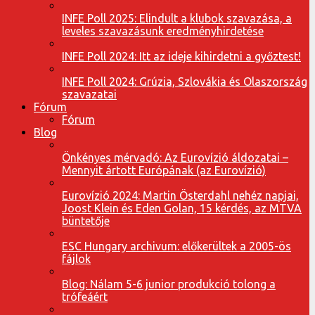
INFE Poll 2025: Elindult a klubok szavazása, a
leveles szavazásunk eredményhirdetése
INFE Poll 2024: Itt az ideje kihirdetni a győztest!
INFE Poll 2024: Grúzia, Szlovákia és Olaszország
szavazatai
Fórum
Fórum
Blog
Önkényes mérvadó: Az Eurovízió áldozatai –
Mennyit ártott Európának (az Eurovízió)
Eurovízió 2024: Martin Österdahl nehéz napjai,
Joost Klein és Eden Golan, 15 kérdés, az MTVA
büntetője
ESC Hungary archivum: előkerültek a 2005-ös
fájlok
Blog: Nálam 5-6 junior produkció tolong a
trófeáért