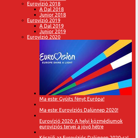
Eurovízió 2018
A Dal 2018
Junior 2018
Eurovízió 2019
A Dal 2019
Junior 2019
Eurovízió 2020
Ma este: Gyújts fényt Európa!
Ma este: Eurovíziós Dalünnep 2020!
Eurovízió 2020: A helyi közmédiumok
eurovíziós tervei a jövő hétre
Készülj az Eurovíziós Dalünnep 2020-ra!