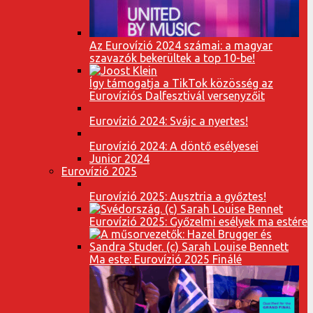
Az Eurovízió 2024 számai: a magyar
szavazók bekerültek a top 10-be!
Így támogatja a TikTok közösség az
Eurovíziós Dalfesztivál versenyzőit
Eurovízió 2024: Svájc a nyertes!
Eurovízió 2024: A döntő esélyesei
Junior 2024
Eurovízió 2025
Eurovízió 2025: Ausztria a győztes!
Eurovízió 2025: Győzelmi esélyek ma estére
Ma este: Eurovízió 2025 Finálé