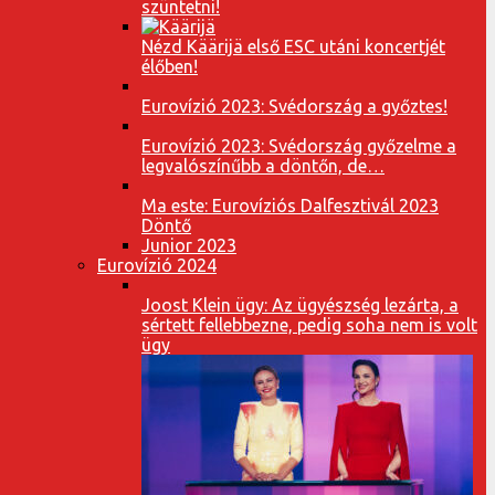
szüntetni!
Nézd Käärijä első ESC utáni koncertjét
élőben!
Eurovízió 2023: Svédország a győztes!
Eurovízió 2023: Svédország győzelme a
legvalószínűbb a döntőn, de…
Ma este: Eurovíziós Dalfesztivál 2023
Döntő
Junior 2023
Eurovízió 2024
Joost Klein ügy: Az ügyészség lezárta, a
sértett fellebbezne, pedig soha nem is volt
ügy