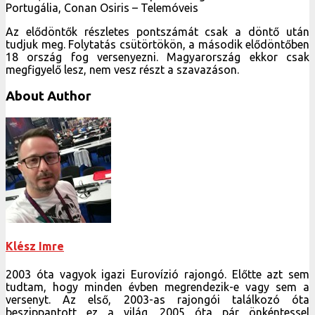
Portugália, Conan Osiris – Telemóveis
Az elődöntők részletes pontszámát csak a döntő után
tudjuk meg. Folytatás csütörtökön, a második elődöntőben
18 ország fog versenyezni. Magyarország ekkor csak
megfigyelő lesz, nem vesz részt a szavazáson.
About Author
Klész Imre
2003 óta vagyok igazi Eurovízió rajongó. Előtte azt sem
tudtam, hogy minden évben megrendezik-e vagy sem a
versenyt. Az első, 2003-as rajongói találkozó óta
beszippantott ez a világ, 2005 óta pár önkéntessel