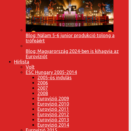
Blog: Nálam 5-6 junior produkció tolong a
trófeáért
Blog: Magyarország 2024-ben is kihagyja az
Eurovíziót
Hírlista
Volt
ESC Hungary 2005-2014
2005-ös indulás
2006
2007
2008
Eurovízió 2009
Eurovízió 2010
Eurovízió 2011
Eurovízió 2012
Eurovízió 2013
Eurovízió 2014
Eurovízió 2015