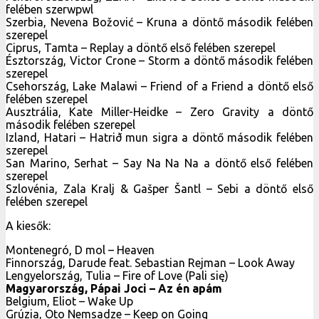
felében szerwpwl
Szerbia, Nevena Božović – Kruna a döntő második felében
szerepel
Ciprus, Tamta – Replay a döntő első felében szerepel
Észtország, Victor Crone – Storm a döntő második felében
szerepel
Csehország, Lake Malawi – Friend of a Friend a döntő első
felében szerepel
Ausztrália, Kate Miller-Heidke – Zero Gravity a döntő
második felében szerepel
Izland, Hatari – Hatrið mun sigra a döntő második felében
szerepel
San Marino, Serhat – Say Na Na Na a döntő első felében
szerepel
Szlovénia, Zala Kralj & Gašper Šantl – Sebi a döntő első
felében szerepel
A kiesők:
Montenegró, D mol – Heaven
Finnország, Darude feat. Sebastian Rejman – Look Away
Lengyelország, Tulia – Fire of Love (Pali się)
Magyarország, Pápai Joci – Az én apám
Belgium, Eliot – Wake Up
Grúzia, Oto Nemsadze – Keep on Going