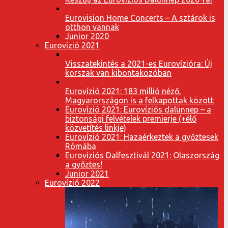
Eurovision Home Concerts – A sztárok is
otthon vannak
Junior 2020
Eurovízió 2021
Visszatekintés a 2021-es Eurovízióra: Új
korszak van kibontakozóban
Eurovízió 2021: 183 millió néző,
Magyarországon is a felkapottak között
Eurovízió 2021: Eurovíziós dalünnep – a
biztonsági felvételek premierje (+élő
közvetítés linkje)
Eurovízió 2021: Hazaérkeztek a győztesek
Rómába
Eurovíziós Dalfesztivál 2021: Olaszország
a győztes!
Junior 2021
Eurovízió 2022