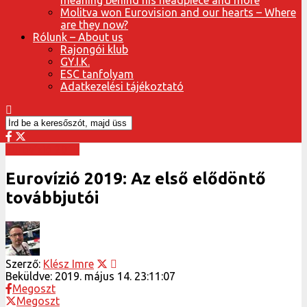
Molitva won Eurovision and our hearts – Where
are they now?
Rólunk – About us
Rajongói klub
GY.I.K.
ESC tanfolyam
Adatkezelési tájékoztató
Eurovízió 2019
Eurovízió 2019: Az első elődöntő
továbbjutói
Szerző:
Klész Imre
Beküldve:
2019. május 14. 23:11:07
Megoszt
Megoszt