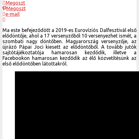
Megoszt
Megoszt
e-mail
Ma este befejeződött a 2019-es Eurovíziós Dalfesztivál első
elődöntője, ahol a 17 versenyzőből 10 versenyezhet ismét, a
szombati nagy döntőben. Magyarország versenyzője, az
újrázó Pápai Joci kiesett az elődöntőből. A tovább jutók
sajtótájékoztatója hamarosan kezdődik, illetve a
Facebookon hamarosan kezdődik az élő közvetítésünk az
első elődöntőben látottakról.