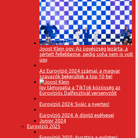
Joost Klein ügy: Az ügyészség lezárta, a
sértett fellebbezne, pedig soha nem is volt
ügy
Az Eurovízió 2024 számai: a magyar
szavazók bekerültek a top 10-be!
Így támogatja a TikTok közösség az
Eurovíziós Dalfesztivál versenyzőit
Eurovízió 2024: Svájc a nyertes!
Eurovízió 2024: A döntő esélyesei
Junior 2024
Eurovízió 2025
Eurovízió 2025: Ausztria a győztes!