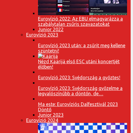
Eurovízió 2022: Az EBU elmagyarázza a
szabálytalan zsűris szavazatokat
Junior 2022
Eurovízió 2023
Eurovízió 2023 után: a zsűrit meg kellene
szüntetni!
Nézd Käärijä első ESC utáni koncertjét
élőben!
Eurovízió 2023: Svédország a győztes!
Eurovízió 2023: Svédország győzelme a
legvalószínűbb a döntőn, de…
Ma este: Eurovíziós Dalfesztivál 2023
Döntő
Junior 2023
Eurovízió 2024