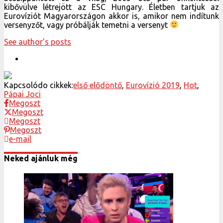
kibővülve létrejött az ESC Hungary. Életben tartjuk az
Eurovíziót Magyarországon akkor is, amikor nem indítunk
versenyzőt, vagy próbálják temetni a versenyt
See author's posts
Kapcsolódo cikkek:
első elődöntő
,
Eurovízió 2019
,
Hot
,
Pápai Joci
Megoszt
Megoszt
Megoszt
Megoszt
e-mail
Neked ajánluk még