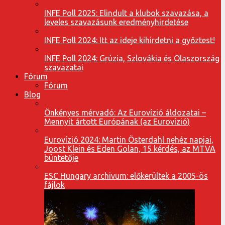
INFE Poll 2025: Elindult a klubok szavazása, a
leveles szavazásunk eredményhirdetése
INFE Poll 2024: Itt az ideje kihirdetni a győztest!
INFE Poll 2024: Grúzia, Szlovákia és Olaszország
szavazatai
Fórum
Fórum
Blog
Önkényes mérvadó: Az Eurovízió áldozatai –
Mennyit ártott Európának (az Eurovízió)
Eurovízió 2024: Martin Österdahl nehéz napjai,
Joost Klein és Eden Golan, 15 kérdés, az MTVA
büntetője
ESC Hungary archivum: előkerültek a 2005-ös
fájlok