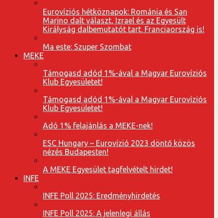
Eurovíziós hétköznapok: Románia és San
Marino dalt választ, Izrael és az Egyesült
Királyság dalbemutatót tart. Franciaország is!
Ma este: Szuper Szombat
MEKE
Támogasd adód 1%-ával a Magyar Eurovíziós
Klub Egyesületet!
Támogasd adód 1%-ával a Magyar Eurovíziós
Klub Egyesületet!
Adó 1% felajánlás a MEKE-nek!
ESC Hungary – Eurovízió 2023 döntő közös
nézés Budapesten!
A MEKE Egyesület tagfelvételt hirdet!
INFE
INFE Poll 2025: Eredményhirdetés
INFE Poll 2025: A jelenlegi állás