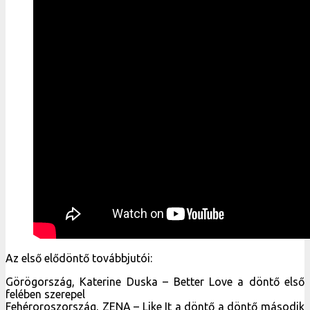
Az első elődöntő továbbjutói:
Görögország, Katerine Duska – Better Love a döntő első
felében szerepel
Fehéroroszország, ZENA – Like It a döntő a döntő második