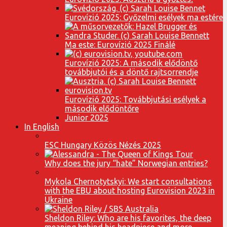
Eurovízió 2025: Győzelmi esélyek ma estére
Ma este: Eurovízió 2025 Finálé
Eurovízió 2025: A második elődöntő
továbbjutói és a döntő rajtsorrendje
Eurovízió 2025: Továbbjutási esélyek a
második elődöntőre
Junior 2025
In English
ESC Hungary Közös Nézés 2025
Why does the jury “hate” Norwegian entries?
Mykola Chernotytskyi: We start consultations
with the EBU about hosting Eurovision 2023 in
Ukraine
Sheldon Riley: Who are his favorites, the deep
meaning behind his headpiece and more