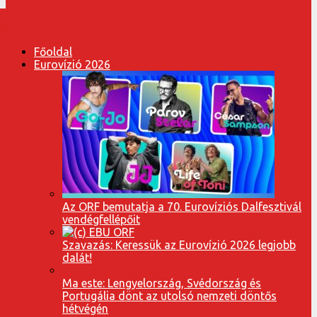
Főoldal
Eurovízió 2026
Az ORF bemutatja a 70. Eurovíziós Dalfesztivál
vendégfellépőit
Szavazás: Keressük az Eurovízió 2026 legjobb
dalát!
Ma este: Lengyelország, Svédország és
Portugália dönt az utolsó nemzeti döntős
hétvégén