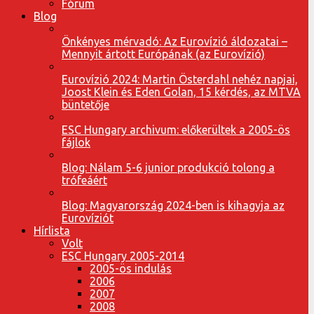
Fórum
Blog
Önkényes mérvadó: Az Eurovízió áldozatai –
Mennyit ártott Európának (az Eurovízió)
Eurovízió 2024: Martin Österdahl nehéz napjai,
Joost Klein és Eden Golan, 15 kérdés, az MTVA
büntetője
ESC Hungary archivum: előkerültek a 2005-ös
fájlok
Blog: Nálam 5-6 junior produkció tolong a
trófeáért
Blog: Magyarország 2024-ben is kihagyja az
Eurovíziót
Hírlista
Volt
ESC Hungary 2005-2014
2005-ös indulás
2006
2007
2008