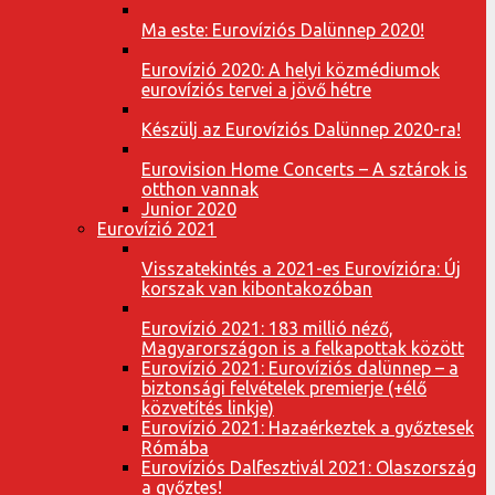
Ma este: Eurovíziós Dalünnep 2020!
Eurovízió 2020: A helyi közmédiumok
eurovíziós tervei a jövő hétre
Készülj az Eurovíziós Dalünnep 2020-ra!
Eurovision Home Concerts – A sztárok is
otthon vannak
Junior 2020
Eurovízió 2021
Visszatekintés a 2021-es Eurovízióra: Új
korszak van kibontakozóban
Eurovízió 2021: 183 millió néző,
Magyarországon is a felkapottak között
Eurovízió 2021: Eurovíziós dalünnep – a
biztonsági felvételek premierje (+élő
közvetítés linkje)
Eurovízió 2021: Hazaérkeztek a győztesek
Rómába
Eurovíziós Dalfesztivál 2021: Olaszország
a győztes!