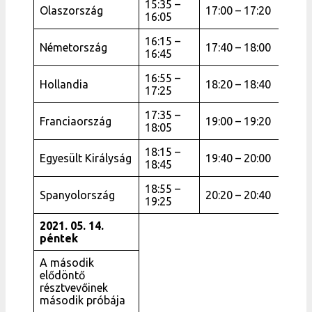
15:35 –
Olaszország
17:00 – 17:20
16:05
16:15 –
Németország
17:40 – 18:00
16:45
16:55 –
Hollandia
18:20 – 18:40
17:25
17:35 –
Franciaország
19:00 – 19:20
18:05
18:15 –
Egyesült Királyság
19:40 – 20:00
18:45
18:55 –
Spanyolország
20:20 – 20:40
19:25
2021. 05. 14.
péntek
A második
elődöntő
résztvevőinek
második próbája