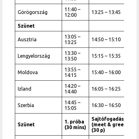
11:40 –
Görögország
13:25 – 13:45
12:00
Szünet
13:05 –
Ausztria
14:50 – 15:10
13:25
13:30 –
Lengyelország
15:15 – 15:35
13:50
13:55 –
Moldova
15:40 – 16:00
14:15
14:20 –
Izland
16:05 – 16:25
14:40
14:45 –
Szerbia
16:30 – 16:50
15:05
Sajtófogadás
1. próba
Szünet
(meet & greet)
(30 mins)
(30 p)