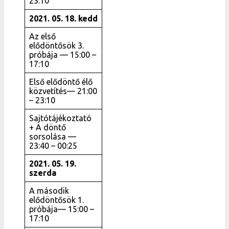
23:10
2021. 05. 18. kedd
Az első
elődöntősök 3.
próbája — 15:00 –
17:10
Első elődöntő élő
közvetítés— 21:00
– 23:10
Sajtótájékoztató
+ A döntő
sorsolása —
23:40 – 00:25
2021. 05. 19.
szerda
A második
elődöntősök 1.
próbája— 15:00 –
17:10