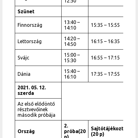
12:30
Szünet
13:40 –
Finnország
15:35 – 15:55
14:10
14:20 –
Lettország
16:15 – 16:35
14:50
15:00 –
Svájc
16:55 – 17:15
15:30
15:40 –
Dánia
17:35 – 17:55
16:10
2021. 05. 12.
szerda
Az első elődöntő
résztvevőinek
második próbája
2.
Sajtótájékoztató
Ország
próba(20
(20 p)
p)