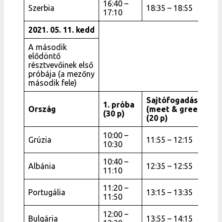
16:40 –
Szerbia
18:35 – 18:55
17:10
2021. 05. 11. kedd
A második
elődöntő
résztvevőinek első
próbája (a mezőny
második fele)
Sajtófogadás
1. próba
Ország
(meet & greet)
(30 p)
(20 p)
10:00 –
Grúzia
11:55 – 12:15
10:30
10:40 –
Albánia
12:35 – 12:55
11:10
11:20 –
Portugália
13:15 – 13:35
11:50
12:00 –
Bulgária
13:55 – 14:15