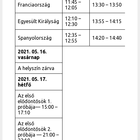
11:45 –
Franciaország
13:30 – 13:50
12:05
12:10 –
Egyesült Királyság
13:55 – 14:15
12:30
12:35 –
Spanyolország
14:20 – 14:40
12:55
2021. 05. 16.
vasárnap
A helyszín zárva
2021. 05. 17.
hétfő
Az első
elődöntősök 1.
próbája— 15:00 –
17:10
Az első
elődöntősök 2.
próbája — 21:00 –