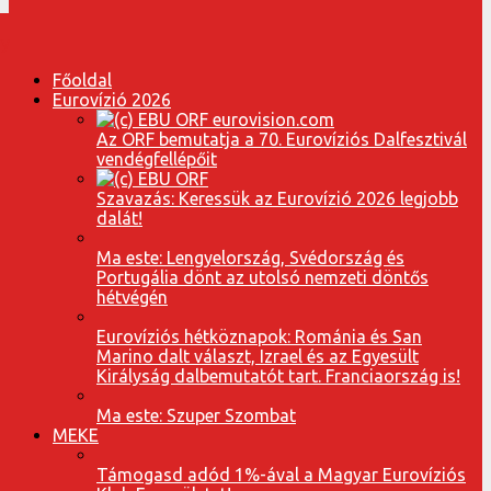
Főoldal
Eurovízió 2026
Az ORF bemutatja a 70. Eurovíziós Dalfesztivál
vendégfellépőit
Szavazás: Keressük az Eurovízió 2026 legjobb
dalát!
Ma este: Lengyelország, Svédország és
Portugália dönt az utolsó nemzeti döntős
hétvégén
Eurovíziós hétköznapok: Románia és San
Marino dalt választ, Izrael és az Egyesült
Királyság dalbemutatót tart. Franciaország is!
Ma este: Szuper Szombat
MEKE
Támogasd adód 1%-ával a Magyar Eurovíziós