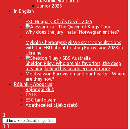
második elődöntőre
Junior 2025
In English
ESC Hungary Közös Nézés 2025
Why does the jury “hate” Norwegian entries?
Mykola Chernotytskyi: We start consultations
with the EBU about hosting Eurovision 2023 in
Ukraine
Sheldon Riley: Who are his favorites, the deep
meaning behind his headpiece and more
Molitva won Eurovision and our hearts – Where
are they now?
Rólunk – About us
Rajongói klub
GY.I.K.
ESC tanfolyam
Adatkezelési tájékoztató