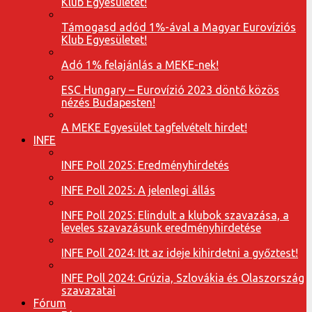
Klub Egyesületet!
Támogasd adód 1%-ával a Magyar Eurovíziós
Klub Egyesületet!
Adó 1% felajánlás a MEKE-nek!
ESC Hungary – Eurovízió 2023 döntő közös
nézés Budapesten!
A MEKE Egyesület tagfelvételt hirdet!
INFE
INFE Poll 2025: Eredményhirdetés
INFE Poll 2025: A jelenlegi állás
INFE Poll 2025: Elindult a klubok szavazása, a
leveles szavazásunk eredményhirdetése
INFE Poll 2024: Itt az ideje kihirdetni a győztest!
INFE Poll 2024: Grúzia, Szlovákia és Olaszország
szavazatai
Fórum