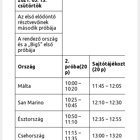
csütörtök
Az első elődöntő
résztvevőinek
második próbája
A rendező ország
és a „Big5” első
próbája
2.
Sajtótájékoztató
Ország
próba(20
(20 p)
p)
10:00 –
Málta
11:45 – 12:05
10:20
10:25 –
San Marino
12:10 – 12:30
10:45
10:50 –
Észtország
12:35 – 12:55
11:10
11:15 –
Csehország
13:00 – 13:20
11:35