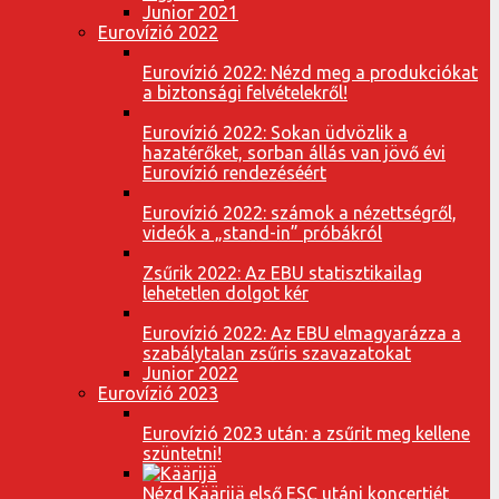
Junior 2021
Eurovízió 2022
Eurovízió 2022: Nézd meg a produkciókat
a biztonsági felvételekről!
Eurovízió 2022: Sokan üdvözlik a
hazatérőket, sorban állás van jövő évi
Eurovízió rendezéséért
Eurovízió 2022: számok a nézettségről,
videók a „stand-in” próbákról
Zsűrik 2022: Az EBU statisztikailag
lehetetlen dolgot kér
Eurovízió 2022: Az EBU elmagyarázza a
szabálytalan zsűris szavazatokat
Junior 2022
Eurovízió 2023
Eurovízió 2023 után: a zsűrit meg kellene
szüntetni!
Nézd Käärijä első ESC utáni koncertjét