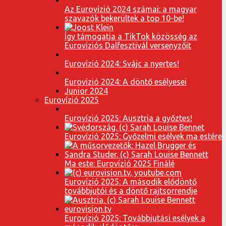
Az Eurovízió 2024 számai: a magyar
szavazók bekerültek a top 10-be!
Így támogatja a TikTok közösség az
Eurovíziós Dalfesztivál versenyzőit
Eurovízió 2024: Svájc a nyertes!
Eurovízió 2024: A döntő esélyesei
Junior 2024
Eurovízió 2025
Eurovízió 2025: Ausztria a győztes!
Eurovízió 2025: Győzelmi esélyek ma estére
Ma este: Eurovízió 2025 Finálé
Eurovízió 2025: A második elődöntő
továbbjutói és a döntő rajtsorrendje
Eurovízió 2025: Továbbjutási esélyek a