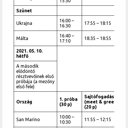
15:30
Szünet
16:00 –
Ukrajna
17:55 – 18:15
16:30
16:40 –
Málta
18:35 – 18:55
17:10
2021. 05. 10.
hétfő
A második
elődöntő
résztvevőinek első
próbája (a mezőny
első fele)
Sajtófogadás
1. próba
Ország
(meet & greet)
(30 p)
(20 p)
10:00 –
San Marino
11:55 – 12:15
10:30