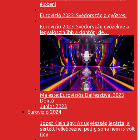
élőben!
Eurovízió 2023: Svédország a győztes!
Eurovízió 2023: Svédország győzelme a
legvalószínűbb a döntőn, de…
Ma este: Eurovíziós Dalfesztivál 2023
Döntő
Junior 2023
Eurovízió 2024
Joost Klein ügy: Az ügyészség lezárta, a
sértett fellebbezne, pedig soha nem is volt
ügy