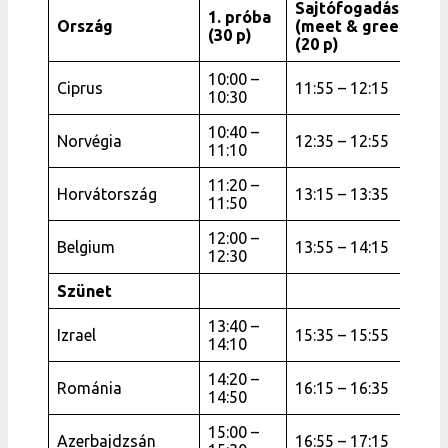
Sajtófogadás
1. próba
Ország
(meet & greet)
(30 p)
(20 p)
10:00 –
Ciprus
11:55 – 12:15
10:30
10:40 –
Norvégia
12:35 – 12:55
11:10
11:20 –
Horvátország
13:15 – 13:35
11:50
12:00 –
Belgium
13:55 – 14:15
12:30
Szünet
13:40 –
Izrael
15:35 – 15:55
14:10
14:20 –
Románia
16:15 – 16:35
14:50
15:00 –
Azerbajdzsán
16:55 – 17:15