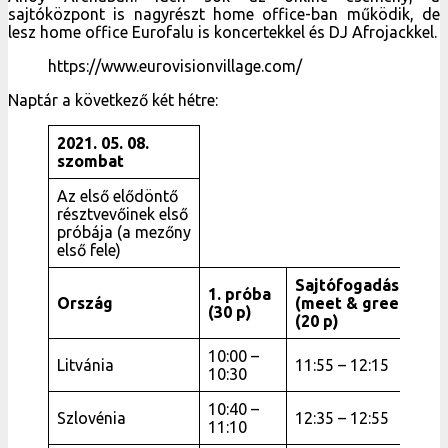
sajtóközpont is nagyrészt home office-ban működik, de
lesz home office Eurofalu is koncertekkel és DJ Afrojackkel.
https://www.eurovisionvillage.com/
Naptár a következő két hétre:
2021. 05. 08.
szombat
Az első elődöntő
résztvevőinek első
próbája (a mezőny
első fele)
Sajtófogadás
1. próba
Ország
(meet & greet)
(30 p)
(20 p)
10:00 –
Litvánia
11:55 – 12:15
10:30
10:40 –
Szlovénia
12:35 – 12:55
11:10