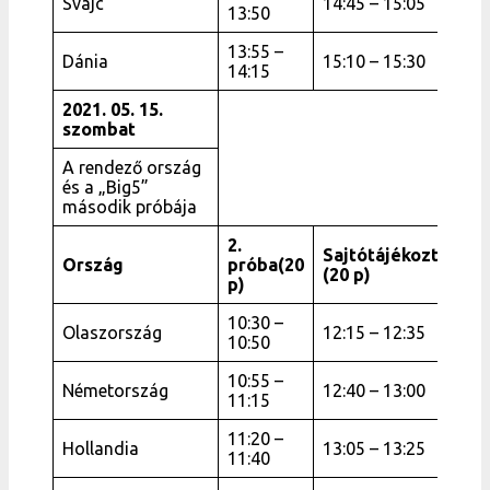
Svájc
14:45 – 15:05
13:50
13:55 –
Dánia
15:10 – 15:30
14:15
2021. 05. 15.
szombat
A rendező ország
és a „Big5”
második próbája
2.
Sajtótájékoztató
Ország
próba(20
(20 p)
p)
10:30 –
Olaszország
12:15 – 12:35
10:50
10:55 –
Németország
12:40 – 13:00
11:15
11:20 –
Hollandia
13:05 – 13:25
11:40