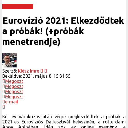
Eurovízió 2021
Eurovízió 2021: Elkezdődtek
a próbák! (+próbák
menetrendje)
Szerző:
Klész Imre
Beküldve:
2021. május 8. 15:31:55
Megoszt
Megoszt
Megoszt
Megoszt
e-mail
Két év várakozás után végre megkezdődtek a próbák a
2021-es Eurovíziós Dalfesztivál helyszínén, a rotterdami
Ahoy Arénában. Idén sok az online esemény, a