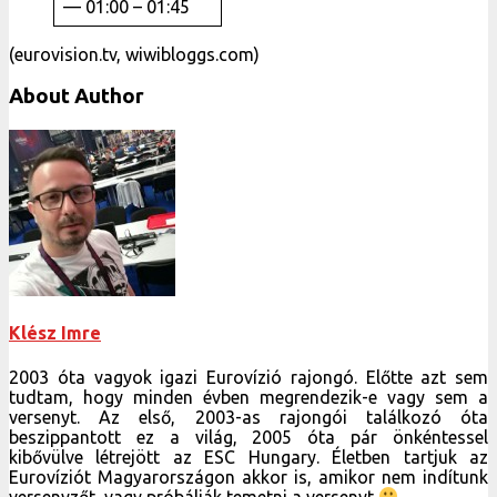
— 01:00 – 01:45
(eurovision.tv, wiwibloggs.com)
About Author
Klész Imre
2003 óta vagyok igazi Eurovízió rajongó. Előtte azt sem
tudtam, hogy minden évben megrendezik-e vagy sem a
versenyt. Az első, 2003-as rajongói találkozó óta
beszippantott ez a világ, 2005 óta pár önkéntessel
kibővülve létrejött az ESC Hungary. Életben tartjuk az
Eurovíziót Magyarországon akkor is, amikor nem indítunk
versenyzőt, vagy próbálják temetni a versenyt