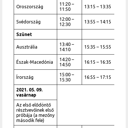
11:20 –
Oroszország
13:15 – 13:35
11:50
12:00 –
Svédország
13:55 – 14:15
12:30
Szünet
13:40 –
Ausztrália
15:35 – 15:55
14:10
14:20 –
Észak-Macedónia
16:15 – 16:35
14:50
15:00 –
Írország
16:55 – 17:15
15:30
2021. 05. 09.
vasárnap
Az első elődöntő
résztvevőinek első
próbája (a mezőny
második fele)