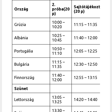
2.
Sajtótájékoztató
Ország
próba(20
(20 p)
p)
10:00 –
Grúzia
11:15 – 11:35
10:20
10:25 –
Albánia
11:40 – 12:00
10:45
10:50 –
Portugália
12:05 – 12:25
11:10
11:15 –
Bulgária
12:30 – 12:50
11:35
11:40 –
Finnország
12:55 – 13:15
12:00
Szünet
13:05 –
Lettország
14:20 – 14:40
13:25
13:30 –