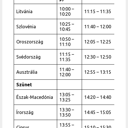
10:00 –
Litvánia
11:15 – 11:35
10:20
10:25 –
Szlovénia
11:40 – 12:00
10:45
10:50 –
Oroszország
12:05 – 12:25
11:10
11:15 –
Svédország
12:30 – 12:50
11:35
11:40 –
Ausztrália
12:55 – 13:15
12:00
Szünet
13:05 –
Észak-Macedónia
14:20 – 14:40
13:25
13:30 –
Írország
14:45 – 15:05
13:50
13:55 –
Ciprus
15:10 – 15:30