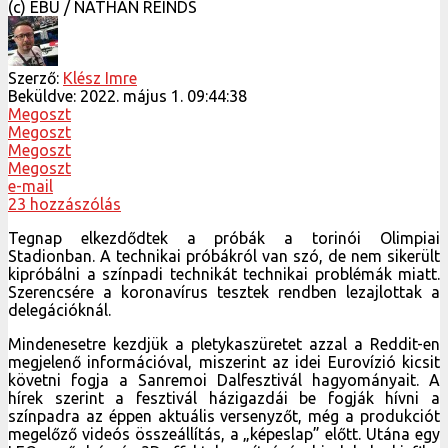
(c) EBU / NATHAN REINDS
Szerző:
Klész Imre
Beküldve:
2022. május 1. 09:44:38
Megoszt
Megoszt
Megoszt
Megoszt
e-mail
23 hozzászólás
Tegnap elkezdődtek a próbák a torinói Olimpiai
Stadionban. A technikai próbákról van szó, de nem sikerült
kipróbálni a színpadi technikát technikai problémák miatt.
Szerencsére a koronavírus tesztek rendben lezajlottak a
delegációknál.
Mindenesetre kezdjük a pletykaszüretet azzal a Reddit-en
megjelenő információval, miszerint az idei Eurovízió kicsit
követni fogja a Sanremoi Dalfesztivál hagyományait. A
hírek szerint a fesztivál házigazdái be fogják hívni a
színpadra az éppen aktuális versenyzőt, még a produkciót
megelőző videós összeállítás, a „képeslap” előtt. Utána egy