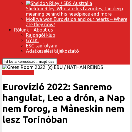
Sheldon Riley: Who are his favorites, the deep
meaning behind his headpiece and more
Molitva won Eurovision and our hearts – Where
are they now?
Rólunk – About us
Rajongói klub
GY.I.K.
ESC tanfolyam
Adatkezelési tájékoztató
Eurovízió 2022
Eurovízió 2022: Sanremo
hangulat, Leo a drón, a Nap
nem forog, a Måneskin nem
lesz Torinóban