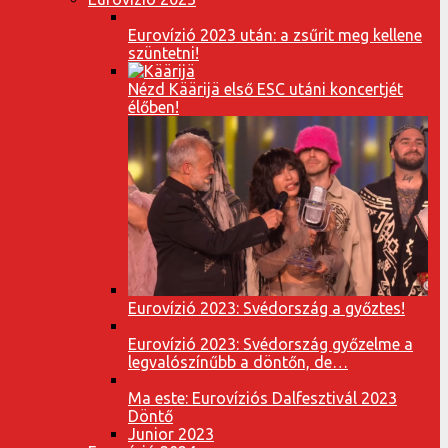
Eurovízió 2023 után: a zsűrit meg kellene
szüntetni!
Nézd Käärijä első ESC utáni koncertjét
élőben!
Eurovízió 2023: Svédország a győztes!
Eurovízió 2023: Svédország győzelme a
legvalószínűbb a döntőn, de…
Ma este: Eurovíziós Dalfesztivál 2023
Döntő
Junior 2023