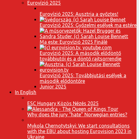
Eurovízió 2025
Eurovízió 2025: Ausztria a győztes!
Eurovízió 2025: Győzelmi esélyek ma estére
Ma este: Eurovízió 2025 Finálé
Eurovízió 2025: A második elődöntő
továbbjutói és a döntő rajtsorrendje
Eurovízió 2025: Továbbjutási esélyek a
második elődöntőre
Junior 2025
In English
ESC Hungary Közös Nézés 2025
Why does the jury “hate” Norwegian entries?
Mykola Chernotytskyi: We start consultations
with the EBU about hosting Eurovision 2023 in
Ukraine