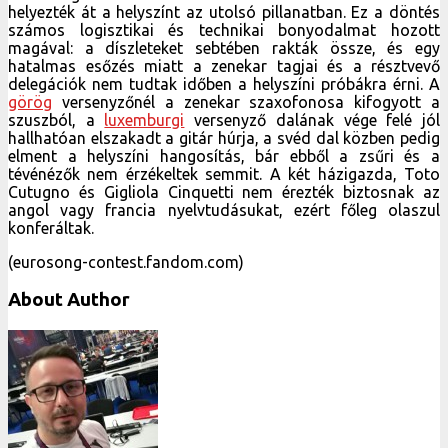
helyezték át a helyszínt az utolsó pillanatban. Ez a döntés
számos logisztikai és technikai bonyodalmat hozott
magával: a díszleteket sebtében rakták össze, és egy
hatalmas esőzés miatt a zenekar tagjai és a résztvevő
delegációk nem tudtak időben a helyszíni próbákra érni. A
görög
versenyzőnél a zenekar szaxofonosa kifogyott a
szuszból, a
luxemburgi
versenyző dalának vége felé jól
hallhatóan elszakadt a gitár húrja, a svéd dal közben pedig
elment a helyszíni hangosítás, bár ebből a zsűri és a
tévénézők nem érzékeltek semmit. A két házigazda, Toto
Cutugno és Gigliola Cinquetti nem érezték biztosnak az
angol vagy francia nyelvtudásukat, ezért főleg olaszul
konferáltak.
(eurosong-contest.fandom.com)
About Author