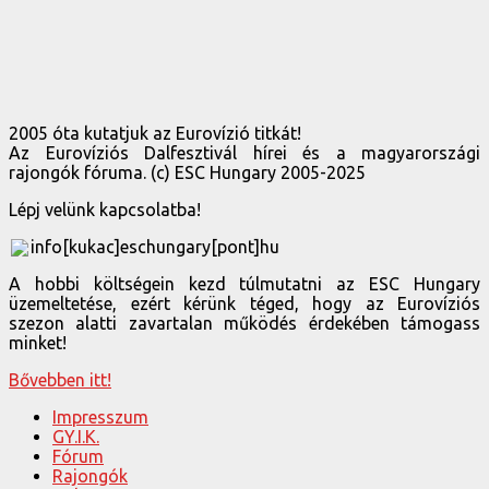
2005 óta kutatjuk az Eurovízió titkát!
Az Eurovíziós Dalfesztivál hírei és a magyarországi
rajongók fóruma. (c) ESC Hungary 2005-2025
Lépj velünk kapcsolatba!
info[kukac]eschungary[pont]hu
A hobbi költségein kezd túlmutatni az ESC Hungary
üzemeltetése, ezért kérünk téged, hogy az Eurovíziós
szezon alatti zavartalan működés érdekében támogass
minket!
Bővebben itt!
Impresszum
GY.I.K.
Fórum
Rajongók