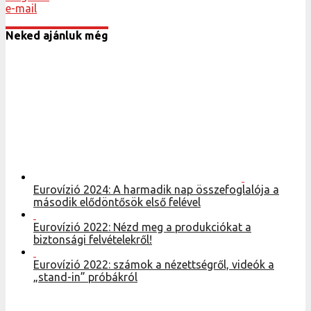
e-mail
Neked ajánluk még
Eurovízió 2024: A harmadik nap összefoglalója a
második elődöntősök első felével
Eurovízió 2022: Nézd meg a produkciókat a
biztonsági felvételekről!
Eurovízió 2022: számok a nézettségről, videók a
„stand-in” próbákról