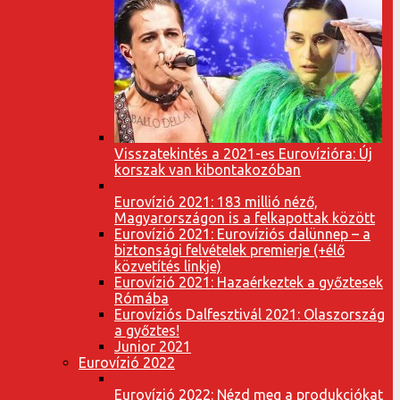
Visszatekintés a 2021-es Eurovízióra: Új
korszak van kibontakozóban
Eurovízió 2021: 183 millió néző,
Magyarországon is a felkapottak között
Eurovízió 2021: Eurovíziós dalünnep – a
biztonsági felvételek premierje (+élő
közvetítés linkje)
Eurovízió 2021: Hazaérkeztek a győztesek
Rómába
Eurovíziós Dalfesztivál 2021: Olaszország
a győztes!
Junior 2021
Eurovízió 2022
Eurovízió 2022: Nézd meg a produkciókat