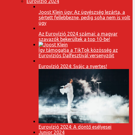
Eurovízió 2024
Joost Klein ügy: Az ügyészség lezárta, a
sértett fellebbezne, pedig soha nem is volt
ügy
Az Eurovízió 2024 számai: a magyar
szavazók bekerültek a top 10-be!
Így támogatja a TikTok közösség az
Eurovíziós Dalfesztivál versenyzőit
Eurovízió 2024: Svájc a nyertes!
Eurovízió 2024: A döntő esélyesei
Junior 2024