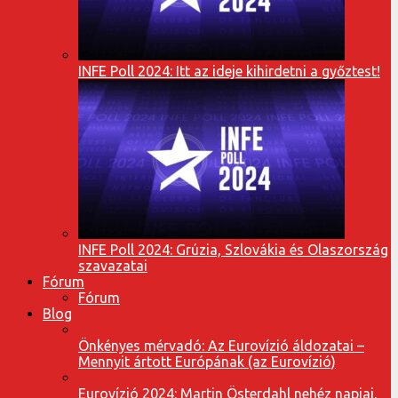
INFE Poll 2024: Itt az ideje kihirdetni a győztest!
INFE Poll 2024: Grúzia, Szlovákia és Olaszország
szavazatai
Fórum
Fórum
Blog
Önkényes mérvadó: Az Eurovízió áldozatai –
Mennyit ártott Európának (az Eurovízió)
Eurovízió 2024: Martin Österdahl nehéz napjai,