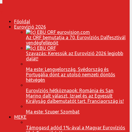
Főoldal
Eurovízió 2026
Az ORF bemutatja a 70. Eurovíziós Dalfesztivál
vendégfellépőit
Szavazás: Keressük az Eurovízió 2026 legjobb
dalát!
Ma este: Lengyelország, Svédország és
Portugália dönt az utolsó nemzeti döntős
hétvégén
Eurovíziós hétköznapok: Románia és San
Marino dalt választ, Izrael és az Egyesült
Királyság dalbemutatót tart. Franciaország is!
Ma este: Szuper Szombat
MEKE
Támogasd adód 1%-ával a Magyar Eurovíziós