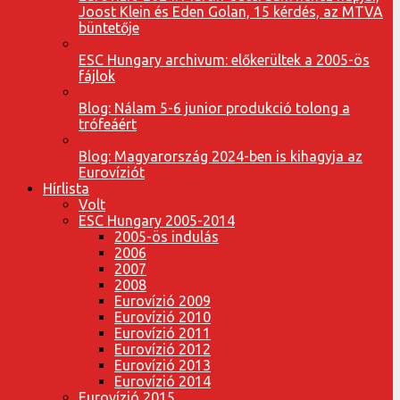
Joost Klein és Eden Golan, 15 kérdés, az MTVA
büntetője
ESC Hungary archivum: előkerültek a 2005-ös
fájlok
Blog: Nálam 5-6 junior produkció tolong a
trófeáért
Blog: Magyarország 2024-ben is kihagyja az
Eurovíziót
Hírlista
Volt
ESC Hungary 2005-2014
2005-ös indulás
2006
2007
2008
Eurovízió 2009
Eurovízió 2010
Eurovízió 2011
Eurovízió 2012
Eurovízió 2013
Eurovízió 2014
Eurovízió 2015