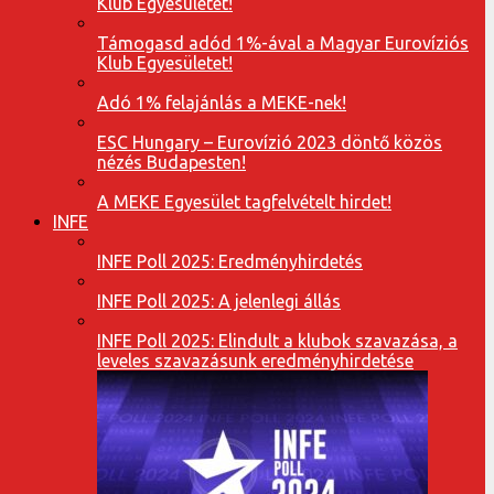
Klub Egyesületet!
Támogasd adód 1%-ával a Magyar Eurovíziós
Klub Egyesületet!
Adó 1% felajánlás a MEKE-nek!
ESC Hungary – Eurovízió 2023 döntő közös
nézés Budapesten!
A MEKE Egyesület tagfelvételt hirdet!
INFE
INFE Poll 2025: Eredményhirdetés
INFE Poll 2025: A jelenlegi állás
INFE Poll 2025: Elindult a klubok szavazása, a
leveles szavazásunk eredményhirdetése