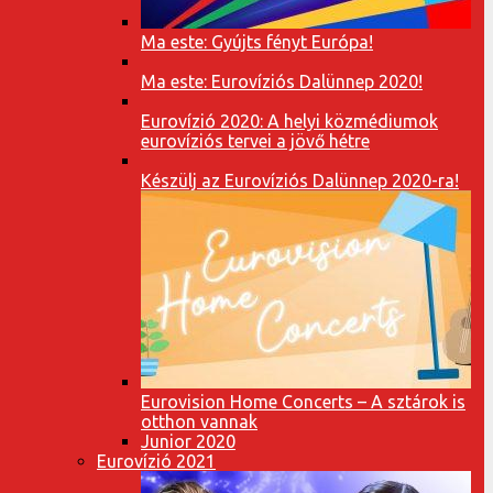
Ma este: Gyújts fényt Európa!
Ma este: Eurovíziós Dalünnep 2020!
Eurovízió 2020: A helyi közmédiumok
eurovíziós tervei a jövő hétre
Készülj az Eurovíziós Dalünnep 2020-ra!
Eurovision Home Concerts – A sztárok is
otthon vannak
Junior 2020
Eurovízió 2021