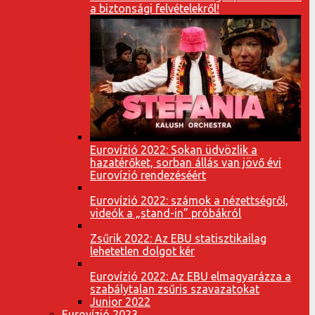
a biztonsági felvételekről!
Eurovízió 2022: Sokan üdvözlik a
hazatérőket, sorban állás van jövő évi
Eurovízió rendezéséért
Eurovízió 2022: számok a nézettségről,
videók a „stand-in” próbákról
Zsűrik 2022: Az EBU statisztikailag
lehetetlen dolgot kér
Eurovízió 2022: Az EBU elmagyarázza a
szabálytalan zsűris szavazatokat
Junior 2022
Eurovízió 2023