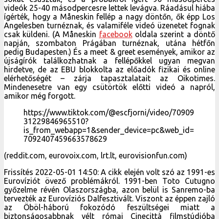
videók 25-40 másodpercesre lettek levágva. Ráadásul hiába
ígérték, hogy a Måneskin fellép a nagy döntőn, ők épp Los
Angelesben turnéznak, és valamiféle videó üzenetet fognak
csak küldeni. (A Måneskin
facebook
oldala szerint a döntő
napján, szombaton Prágában turnéznak, utána hétfőn
pedig Budapesten.) És a meet & greet események, amikor az
újságírók találkozhatnak a fellépőkkel ugyan megvan
hirdetve, de az EBU blokkolta az előadók fizikai és online
elérhetőségét – zárja tapasztalatait az Oikotimes.
Mindenesetre van egy csütörtök előtti videó a napról,
amikor még forgott.
https://www.tiktok.com/@escfjorni/video/70909
31229846965510?
is_from_webapp=1&sender_device=pc&web_id=
7092407459663578629
(reddit.com, eurovoix.com, lrt.lt, eurovisionfun.com)
Frissítés 2022-05-01 14:50: A cikk elején volt szó az 1991-es
Eurovíziót övező problémákról. 1991-ben Toto Cutugno
győzelme révén Olaszországba, azon belül is Sanremo-ba
tervezték az Eurovíziós Dalfesztivált. Viszont az éppen zajló
az Öböl-háború fokozódó feszültségei miatt a
biztonságosabbnak vélt római Cinecittà filmstúdióba