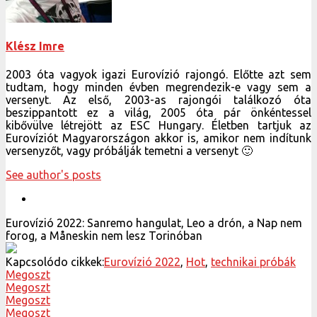
Klész Imre
2003 óta vagyok igazi Eurovízió rajongó. Előtte azt sem
tudtam, hogy minden évben megrendezik-e vagy sem a
versenyt. Az első, 2003-as rajongói találkozó óta
beszippantott ez a világ, 2005 óta pár önkéntessel
kibővülve létrejött az ESC Hungary. Életben tartjuk az
Eurovíziót Magyarországon akkor is, amikor nem indítunk
versenyzőt, vagy próbálják temetni a versenyt 🙂
See author's posts
Eurovízió 2022: Sanremo hangulat, Leo a drón, a Nap nem
forog, a Måneskin nem lesz Torinóban
Kapcsolódo cikkek:
Eurovízió 2022
,
Hot
,
technikai próbák
Megoszt
Megoszt
Megoszt
Megoszt