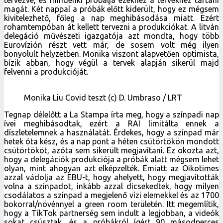
magát. Két nappal a próbák előtt kiderült, hogy ez mégsem
kivitelezhető, főleg a nap meghibásodása miatt. Ezért
rohamtempóban át kellett tervezni a produkciókat. A litván
delegáció művészeti igazgatója azt mondta, hogy több
Eurovízión részt vett már, de sosem volt még ilyen
bonyolult helyzetben. Monika viszont alapvetően optimista,
bízik abban, hogy végül a tervek alapján sikerül majd
felvenni a produkcióját.
Monika Liu Covid teszt (c) D. Umbraso / LRT
Tegnap délelőtt a La Stampa írta meg, hogy a színpadi nap
ívei meghibásodtak, ezért a RAI limitálta ennek a
díszletelemnek a használatát. Érdekes, hogy a színpad már
hetek óta kész, és a nap pont a héten csütörtökön mondott
csütörtököt, azóta sem sikerült megjavítani. Ez okozta azt,
hogy a delegációk produkciója a próbák alatt mégsem lehet
olyan, mint ahogyan azt elképzelték. Emiatt az Oikotimes
azzal vádolja az EBU-t, hogy ahelyett, hogy megjavították
volna a színpadot, inkább azzal dicsekedtek, hogy milyen
csodálatos a színpad a megjelenő vízi elemekkel és az 1700
bokorral/növénnyel a green room területén. Itt megemlítik,
hogy a TikTok partnerség sem indult a legjobban, a videók
sokat csúsztak, és a próbákról ígért 90 másodperces