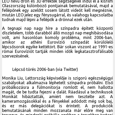
LEO nevű drón és 3D effektek segítségével indul el a kisfilm
Olaszország különböző pontjainak bemutatásával, majd a
fellépőnek egy azelőtt sosem látott videót kell megnéznie,
miután LEO jelez egy fénysugárral, és valahogy kapcsolatba
tudnak majd lépni a fellépők a drónnal ezek után.
A tegnapi nap nagy híre a színpadra épített központi
díszletelem, több darabból álló mozgó nap meghibásodása
volt, ami hasonlóan komoly probléma, mint 2006-ban,
amikor az athéni Eurovízió színpadát körülölelő
lépcsősorok egyike kettétört. Bár sokan viszont az 1991-es
római Eurovíziót tartják minden idők legkatasztrofálisabb
szervezésének.
Lépcső törés 2006-ban (via Twitter)
Monika Liu, Lettország képviselője is szigorú egészségügyi
szabályokat alkalmazva léphetett színpadra próbálni. Első
próbálkozásra a fülmonitorja romlott el, nem hallotta
magát, de be tudta fejezni a dalát. Ráadásul a technikusok
Monikát hibáztatták, amiért nem tesztelte azt. A
kameramozgásokkal és a fényekkel adódott még sok baj,
és ez más delegációkat is érintett. A produkciók
bemutatásának minden mozzanata már előre meg van
tervezve, és mindenki próbálja ezekhez a tervekhez tartani