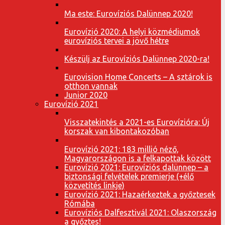
Ma este: Eurovíziós Dalünnep 2020!
Eurovízió 2020: A helyi közmédiumok
eurovíziós tervei a jövő hétre
Készülj az Eurovíziós Dalünnep 2020-ra!
Eurovision Home Concerts – A sztárok is
otthon vannak
Junior 2020
Eurovízió 2021
Visszatekintés a 2021-es Eurovízióra: Új
korszak van kibontakozóban
Eurovízió 2021: 183 millió néző,
Magyarországon is a felkapottak között
Eurovízió 2021: Eurovíziós dalünnep – a
biztonsági felvételek premierje (+élő
közvetítés linkje)
Eurovízió 2021: Hazaérkeztek a győztesek
Rómába
Eurovíziós Dalfesztivál 2021: Olaszország
a győztes!