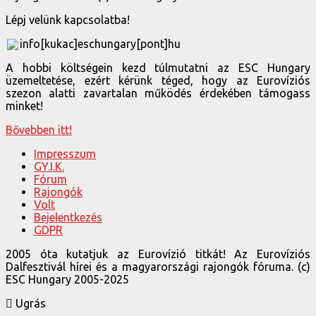
Lépj velünk kapcsolatba!
info[kukac]eschungary[pont]hu
A hobbi költségein kezd túlmutatni az ESC Hungary
üzemeltetése, ezért kérünk téged, hogy az Eurovíziós
szezon alatti zavartalan működés érdekében támogass
minket!
Bővebben itt!
Impresszum
GY.I.K.
Fórum
Rajongók
Volt
Bejelentkezés
GDPR
2005 óta kutatjuk az Eurovízió titkát! Az Eurovíziós
Dalfesztivál hírei és a magyarországi rajongók fóruma. (c)
ESC Hungary 2005-2025
Ugrás