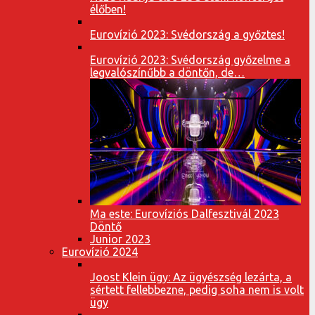
élőben!
Eurovízió 2023: Svédország a győztes!
Eurovízió 2023: Svédország győzelme a
legvalószínűbb a döntőn, de…
Ma este: Eurovíziós Dalfesztivál 2023
Döntő
Junior 2023
Eurovízió 2024
Joost Klein ügy: Az ügyészség lezárta, a
sértett fellebbezne, pedig soha nem is volt
ügy