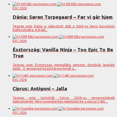
ESC 2026
Dánia: Søren Torpegaard – Før vi går hjem
Tegnap este Dánia is választott dalt a 2026-os bécsi Eurovíziós
Dalfesztiválra. A 8 dal...
ESC 2026
Észtország: Vanilla Ninja – Too Epic To Be
True
Tegnap este Észtország megtalálta nemzeti döntőjük legjobb
dalát. 12 versenyző közül három került a...
ESC 2026
Ciprus: Antigoni – Jalla
Tegnap este tartották Ciprus 2026-os versenyzőjének
dalpremierjét. Még novemberben jelentette be a ciprusi CyBC...
ESC 2026