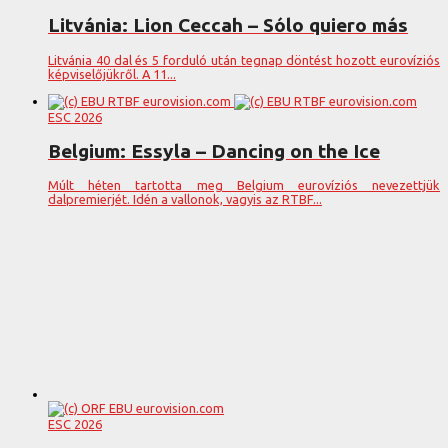
Litvánia: Lion Ceccah – Sólo quiero más
Litvánia 40 dal és 5 forduló után tegnap döntést hozott eurovíziós
képviselőjükről. A 11...
ESC 2026
Belgium: Essyla – Dancing on the Ice
Múlt héten tartotta meg Belgium eurovíziós nevezettjük
dalpremierjét. Idén a vallonok, vagyis az RTBF...
ESC 2026