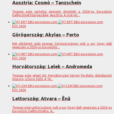
Ausztria: Cosmó – Tanzschein
Tegnap este tartotta nemzeti döntőjét a 2026-os Eurovíziós
Dalfesztivál házigazdája, Ausztria. A zsűri és...
ESC 2026
Görögország: Akylas – Ferto
Két elődöntő után tegnap Görögországon volt a sor, hogy dalt
nevezzen a 2026-os Eurovíziós...
ESC 2026
Horvátország: Lelek – Andromeda
Tegnap este véget ért Horvátország három fordulós dalválasztó
műsora, a Dora 2026. A 16...
ESC 2026
Lettország: Atvara – Ēnā
Tegnap este Lettországon volt a sor, hogy dalt nevezzen a 2026-os
Eurovíziós Dalfesztiválra. A...