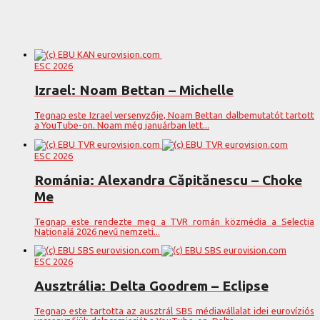
ESC 2026
Izrael: Noam Bettan – Michelle
Tegnap este Izrael versenyzője, Noam Bettan dalbemutatót tartott
a YouTube-on. Noam még januárban lett...
ESC 2026
Románia: Alexandra Căpitănescu – Choke
Me
Tegnap este rendezte meg a TVR román közmédia a Selecția
Națională 2026 nevű nemzeti...
ESC 2026
Ausztrália: Delta Goodrem – Eclipse
Tegnap este tartotta az ausztrál SBS médiavállalat idei eurovíziós