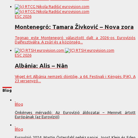
ESC 2026
Montenegró: Tamara Živković – Nova zora
Tegnap este Montenegró választott dalt a 2026-os Eurovíziós
Dalfesztiválra. A zsűri és a közönség...
ESC 2026
Albánia: Alis – Nân
Véget ért Albánia nemzeti döntője, a 64. Festivali i Këngës (FiK). A
23 versenyző...
Blog
Blog
Önkényes mérvadó: Az Eurovízió áldozatai – Mennyit ártott
Európának (az Eurovízió)
Blog
Eurovízió 2024: Martin Österdahl nehéz napjai, Joost Klein és Eden