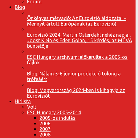
Fórum
Blog
Önkényes mérvadó: Az Eurovízió áldozatai –
Mennyit ártott Európának (az Eurovízió)
Eurovízió 2024: Martin Österdahl nehéz napjai,
Joost Klein és Eden Golan, 15 kérdés, az MTVA
büntetője
ESC Hungary archivum: előkerültek a 2005-ös
fájlok
Blog: Nálam 5-6 junior produkció tolong a
trófeáért
Blog: Magyarország 2024-ben is kihagyja az
Eurovíziót
Hírlista
Volt
ESC Hungary 2005-2014
2005-ös indulás
2006
2007
2008