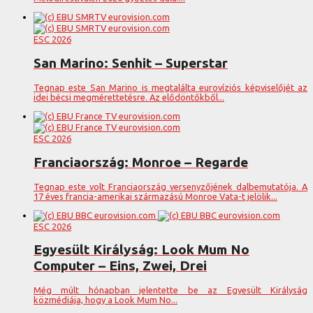
ESC 2026
San Marino: Senhit – Superstar
Tegnap este San Marino is megtalálta eurovíziós képviselőjét az
idei bécsi megmérettetésre. Az elődöntőkből...
ESC 2026
Franciaország: Monroe – Regarde
Tegnap este volt Franciaország versenyzőjének dalbemutatója. A
17 éves francia-amerikai származású Monroe Vata-t jelölik...
ESC 2026
Egyesült Királyság: Look Mum No
Computer – Eins, Zwei, Drei
Még múlt hónapban jelentette be az Egyesült Királyság
közmédiája, hogy a Look Mum No...