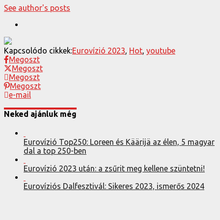
See author's posts
Kapcsolódo cikkek:
Eurovízió 2023
,
Hot
,
youtube
Megoszt
Megoszt
Megoszt
Megoszt
e-mail
Neked ajánluk még
Eurovízió Top250: Loreen és Käärijä az élen, 5 magyar
dal a top 250-ben
Eurovízió 2023 után: a zsűrit meg kellene szüntetni!
Eurovíziós Dalfesztivál: Sikeres 2023, ismerős 2024