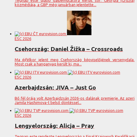
Tegnap este újabb dalbemutatóra került sor: Georgia (Grúzia)
közmédiája, a GBP még januárban jelentette...
ESC 2026
Csehország: Daniel Žižka – Crossroads
Ma éjfélkor jelent meg Csehország képviselőjének versenydala.
Most csak a hanganyag került ki, ma...
ESC 2026
Azerbajdzsán: JIVA – Just Go
Bő fél órája volt Azerbajdzsán 2026-os dalának premierje. Az azeri
Jamila Hashimova-t belső döntéssel...
ESC 2026
Lengyelország: Alicja – Pray
Tegnap este rendezte Lengyelország a Finał Krajowych Kwalifikacji