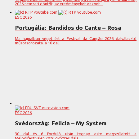
2026 nemzeti döntőt, az eredményeket viszont...
ESC 2026
Portugália: Bandidos do Cante – Rosa
Ma hajnalban véget ért a Festival da Canção 2026 dalválasztó
műsorsorozata. a 10 dal...
ESC 2026
Svédország: Felicia – My System
30 dal és 6 forduló után tegnap este megszületett a
Melodifestivalen 2026 győztes dala....