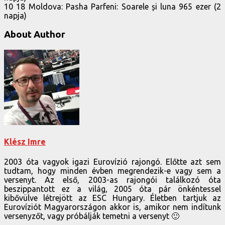
10 18 Moldova: Pasha Parfeni: Soarele și luna 965 ezer (2
napja)
About Author
Klész Imre
2003 óta vagyok igazi Eurovízió rajongó. Előtte azt sem
tudtam, hogy minden évben megrendezik-e vagy sem a
versenyt. Az első, 2003-as rajongói találkozó óta
beszippantott ez a világ, 2005 óta pár önkéntessel
kibővülve létrejött az ESC Hungary. Életben tartjuk az
Eurovíziót Magyarországon akkor is, amikor nem indítunk
versenyzőt, vagy próbálják temetni a versenyt 🙂