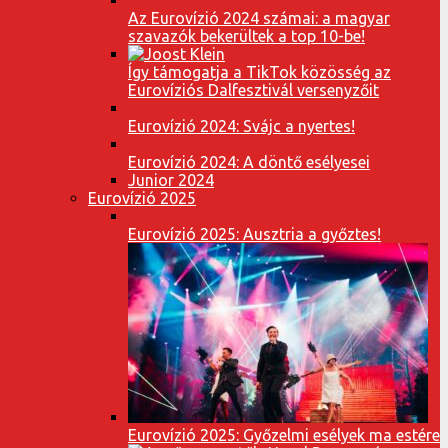
Az Eurovízió 2024 számai: a magyar
szavazók bekerültek a top 10-be!
Így támogatja a TikTok közösség az
Eurovíziós Dalfesztivál versenyzőit
Eurovízió 2024: Svájc a nyertes!
Eurovízió 2024: A döntő esélyesei
Junior 2024
Eurovízió 2025
Eurovízió 2025: Ausztria a győztes!
Eurovízió 2025: Győzelmi esélyek ma estére