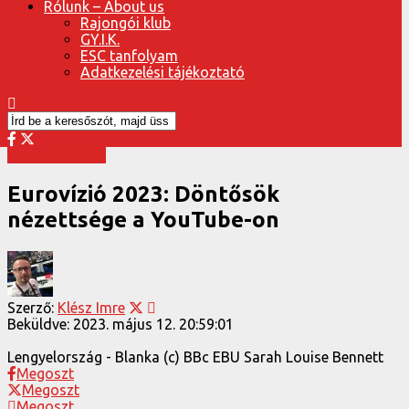
Rólunk – About us
Rajongói klub
GY.I.K.
ESC tanfolyam
Adatkezelési tájékoztató
Eurovízió 2023
Eurovízió 2023: Döntősök
nézettsége a YouTube-on
Szerző:
Klész Imre
Beküldve:
2023. május 12. 20:59:01
Lengyelország - Blanka (c) BBc EBU Sarah Louise Bennett
Megoszt
Megoszt
Megoszt