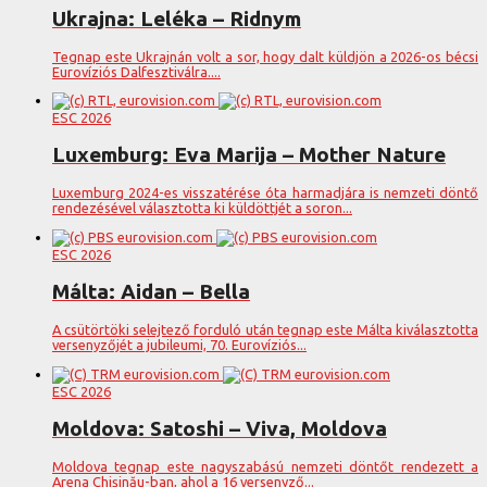
Ukrajna: Leléka – Ridnym
Tegnap este Ukrajnán volt a sor, hogy dalt küldjön a 2026-os bécsi
Eurovíziós Dalfesztiválra....
ESC 2026
Luxemburg: Eva Marija – Mother Nature
Luxemburg 2024-es visszatérése óta harmadjára is nemzeti döntő
rendezésével választotta ki küldöttjét a soron...
ESC 2026
Málta: Aidan – Bella
A csütörtöki selejtező forduló után tegnap este Málta kiválasztotta
versenyzőjét a jubileumi, 70. Eurovíziós...
ESC 2026
Moldova: Satoshi – Viva, Moldova
Moldova tegnap este nagyszabású nemzeti döntőt rendezett a
Arena Chișinău-ban, ahol a 16 versenyző...