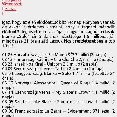
Megoszt
e-mail
Igaz, hogy az első elődöntősök itt két nap előnyben vannak,
de akkor is érdemes kiemelni, hogy a tegnapi második
elődöntő legnézettebb videója Lengyelországból érkezik:
Blanka „Solo” című dalának nézettsége 1,6 milliónál jár
mindössze 21 óra alatt! Lássuk kicsit részletesebben a top
10-et!
01 25 Horvátország: Let 3 – Mama ŠČ! 3 millió (2 napja)
02 13 Finnország: Käärijä – Cha Cha Cha 2,8 millió (2 napja)
03 23 Izrael: Noa Kirel – Unicorn 2,6 millió (2 napja)
04 09 Svédország: Loreen – Tattoo 2,4 millió (2 napja)
05 04 Lengyelország: Blanka – Solo 1,7 millió (feltöltve 21
órája)
06 20 Norvégia: Alessandra – Queen of Kings 1,4 millió (2
napja)
07 14 Csehország: Vesna – My Sister’s Crown 1,1 millió (2
napja)
08 05 Szerbia: Luke Black – Samo mi se spava 1 millió (2
napja)
09 06 Franciaország: La Zarra – Évidemment 971 ezer (2
napja)