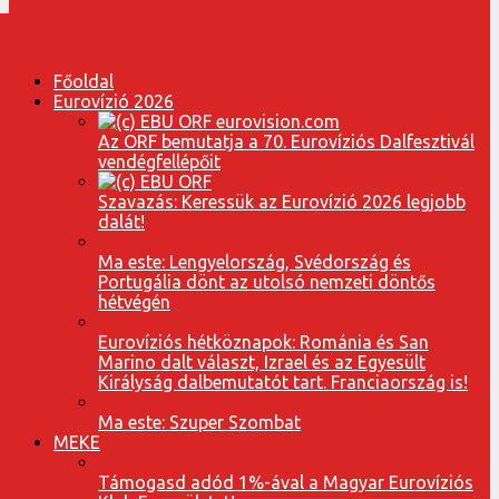
Főoldal
Eurovízió 2026
Az ORF bemutatja a 70. Eurovíziós Dalfesztivál
vendégfellépőit
Szavazás: Keressük az Eurovízió 2026 legjobb
dalát!
Ma este: Lengyelország, Svédország és
Portugália dönt az utolsó nemzeti döntős
hétvégén
Eurovíziós hétköznapok: Románia és San
Marino dalt választ, Izrael és az Egyesült
Királyság dalbemutatót tart. Franciaország is!
Ma este: Szuper Szombat
MEKE
Támogasd adód 1%-ával a Magyar Eurovíziós