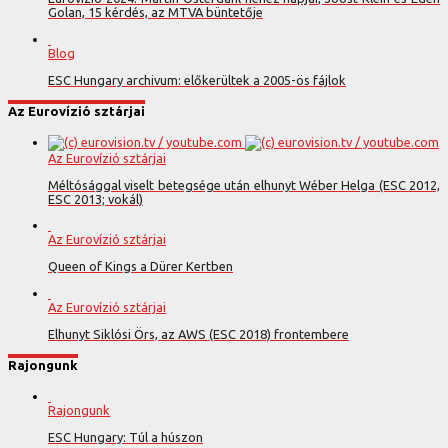
Golan, 15 kérdés, az MTVA büntetője
Blog
ESC Hungary archivum: előkerültek a 2005-ös fájlok
Az Eurovízió sztárjai
Az Eurovízió sztárjai
Méltósággal viselt betegsége után elhunyt Wéber Helga (ESC 2012,
ESC 2013; vokál)
Az Eurovízió sztárjai
Queen of Kings a Dürer Kertben
Az Eurovízió sztárjai
Elhunyt Siklósi Örs, az AWS (ESC 2018) frontembere
Rajongunk
Rajongunk
ESC Hungary: Túl a húszon