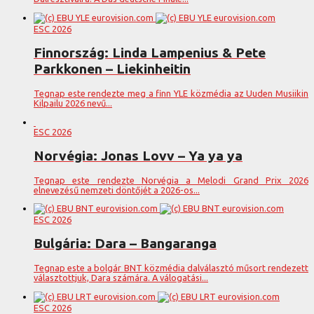
ESC 2026
Finnország: Linda Lampenius & Pete
Parkkonen – Liekinheitin
Tegnap este rendezte meg a finn YLE közmédia az Uuden Musiikin
Kilpailu 2026 nevű...
ESC 2026
Norvégia: Jonas Lovv – Ya ya ya
Tegnap este rendezte Norvégia a Melodi Grand Prix 2026
elnevezésű nemzeti döntőjét a 2026-os...
ESC 2026
Bulgária: Dara – Bangaranga
Tegnap este a bolgár BNT közmédia dalválasztó műsort rendezett
választottjuk, Dara számára. A válogatási...
ESC 2026