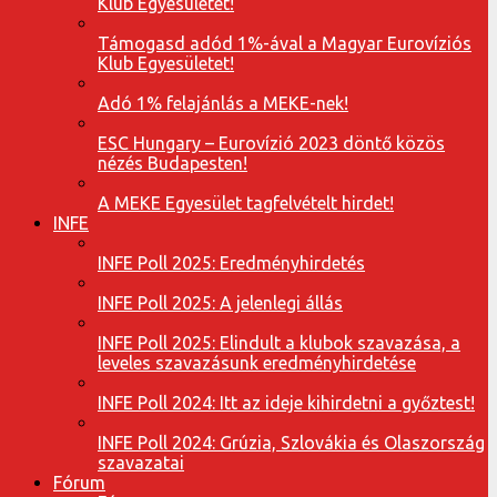
Klub Egyesületet!
Támogasd adód 1%-ával a Magyar Eurovíziós
Klub Egyesületet!
Adó 1% felajánlás a MEKE-nek!
ESC Hungary – Eurovízió 2023 döntő közös
nézés Budapesten!
A MEKE Egyesület tagfelvételt hirdet!
INFE
INFE Poll 2025: Eredményhirdetés
INFE Poll 2025: A jelenlegi állás
INFE Poll 2025: Elindult a klubok szavazása, a
leveles szavazásunk eredményhirdetése
INFE Poll 2024: Itt az ideje kihirdetni a győztest!
INFE Poll 2024: Grúzia, Szlovákia és Olaszország
szavazatai
Fórum