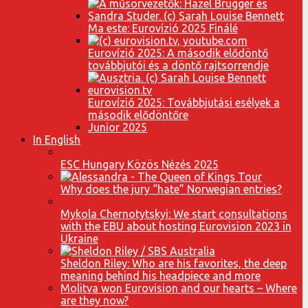
Ma este: Eurovízió 2025 Finálé
Eurovízió 2025: A második elődöntő
továbbjutói és a döntő rajtsorrendje
Eurovízió 2025: Továbbjutási esélyek a
második elődöntőre
Junior 2025
In English
ESC Hungary Közös Nézés 2025
Why does the jury “hate” Norwegian entries?
Mykola Chernotytskyi: We start consultations
with the EBU about hosting Eurovision 2023 in
Ukraine
Sheldon Riley: Who are his favorites, the deep
meaning behind his headpiece and more
Molitva won Eurovision and our hearts – Where
are they now?