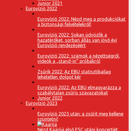
Junior 2021
Eurovízió 2022
Eurovízió 2022: Nézd meg a produkciókat
a biztonsági felvételekről!
Eurovízió 2022: Sokan üdvözlik a
hazatérőket, sorban állás van jövő évi
Eurovízió rendezéséért
Eurovízió 2022: számok a nézettségről,
videók a „stand-in” próbákról
Zsűrik 2022: Az EBU statisztikailag
lehetetlen dolgot kér
Eurovízió 2022: Az EBU elmagyarázza a
szabálytalan zsűris szavazatokat
Junior 2022
Eurovízió 2023
Eurovízió 2023 után: a zsűrit meg kellene
szüntetni!
Nézd Käärijä első ESC utáni koncertjét