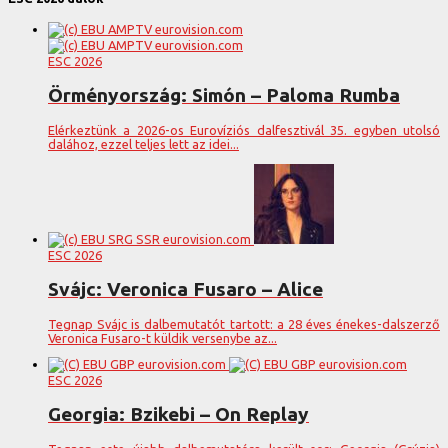
ESC 2026
Örményország: Simón – Paloma Rumba
Elérkeztünk a 2026-os Eurovíziós dalfesztivál 35. egyben utolsó
dalához, ezzel teljes lett az idei...
ESC 2026
Svájc: Veronica Fusaro – Alice
Tegnap Svájc is dalbemutatót tartott: a 28 éves énekes-dalszerző
Veronica Fusaro-t küldik versenybe az...
ESC 2026
Georgia: Bzikebi – On Replay