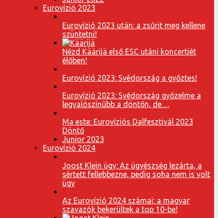
Eurovízió 2023
Eurovízió 2023 után: a zsűrit meg kellene
szüntetni!
Nézd Käärijä első ESC utáni koncertjét
élőben!
Eurovízió 2023: Svédország a győztes!
Eurovízió 2023: Svédország győzelme a
legvalószínűbb a döntőn, de…
Ma este: Eurovíziós Dalfesztivál 2023
Döntő
Junior 2023
Eurovízió 2024
Joost Klein ügy: Az ügyészség lezárta, a
sértett fellebbezne, pedig soha nem is volt
ügy
Az Eurovízió 2024 számai: a magyar
szavazók bekerültek a top 10-be!