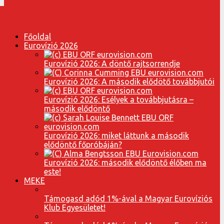
Főoldal
Eurovízió 2026
Eurovízió 2026: A döntő rajtsorrendje
Eurovízió 2026: A második elődötő továbbjutói
Eurovízió 2026: Esélyek a továbbjutásra –
második elődöntő
Eurovízió 2026: miket láttunk a második
elődöntő főpróbáján?
Eurovízió 2026: második elődöntő élőben ma
este!
MEKE
Támogasd adód 1%-ával a Magyar Eurovíziós
Klub Egyesületet!