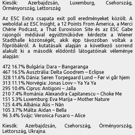
Kiesők: Azerbajdzsán, Luxemburg, Csehország,
Örményország, Lettország
Az ESC Extra csapata exit poll eredményeket közölt. A
weboldal az ESC Insight, a 12 Points From America, a Merci
Chérie Podcast, a That Eurovision Site és az ESC Gabe
rajongói médiával együttműködve kérdezte a Wiener
Stadthalle közönségét, akik épp távozóban voltak a
főpróbákról. A kutatásaik alapján a következő sorrend
alakult ki a második elődöntő látogatóinak véleménye
alapján:
472 16.7% Bulgária: Dara – Bangaranga
467 16.5% Ausztrália: Delta Goodrem – Eclipse
328 11.6% Dánia: Søren Torpegaard Lund – Før vi går hjem
313 11.1% Norvégia: Jonas Lovv – Ya Ya Ya
295 10.4% Ciprus: Antigoni – Jalla
210 7.4% Románia: Alexandra Capitanescu – Choke Me
151 5.3% Luxemburg: Eva Marija – Mother Nature
125 4.4% Albánia: Alis – Nân
105 3.7% Málta: Aidan – Bella
96 3.4% Svájc: Veronica Fusaro – Alice
Kiesők: Azerbajdzsán, Csehország, Örményország,
Lettország, Ukrajna.