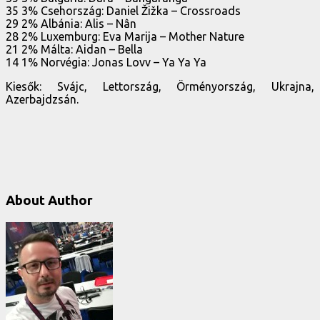
35 3% Csehország: Daniel Žižka – Crossroads
29 2% Albánia: Alis – Nân
28 2% Luxemburg: Eva Marija – Mother Nature
21 2% Málta: Aidan – Bella
14 1% Norvégia: Jonas Lovv – Ya Ya Ya
Kiesők: Svájc, Lettország, Örményország, Ukrajna,
Azerbajdzsán.
About Author