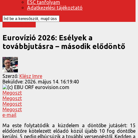
ESC tanfolyam
Adatkezelési tájékoztató
Eurovízió 2026
Eurovízió 2026: Esélyek a
továbbjutásra – második elődöntő
Szerző:
Klész Imre
Beküldve:
2026. május 14. 16:19:40
Megoszt
Megoszt
Megoszt
Megoszt
e-mail
Ma este folytatódik a küzdelem a döntőbe jutásért: 15
elődöntőre kötelezett előadó közül újabb 10 fog döntőbe
kerülni, 5 pedig elbúcsúzik a további versengéstől. Kedden a