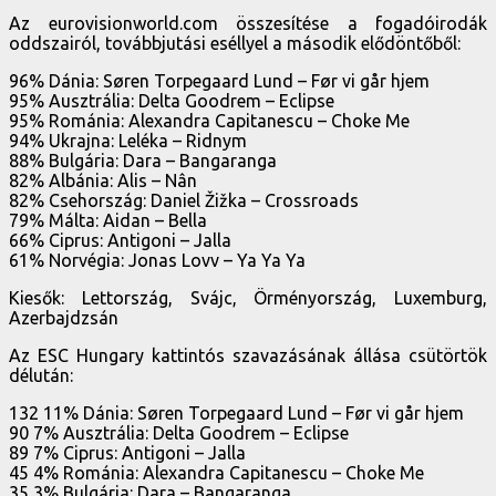
Az eurovisionworld.com összesítése a fogadóirodák
oddszairól, továbbjutási eséllyel a második elődöntőből:
96% Dánia: Søren Torpegaard Lund – Før vi går hjem
95% Ausztrália: Delta Goodrem – Eclipse
95% Románia: Alexandra Capitanescu – Choke Me
94% Ukrajna: Leléka – Ridnym
88% Bulgária: Dara – Bangaranga
82% Albánia: Alis – Nân
82% Csehország: Daniel Žižka – Crossroads
79% Málta: Aidan – Bella
66% Ciprus: Antigoni – Jalla
61% Norvégia: Jonas Lovv – Ya Ya Ya
Kiesők: Lettország, Svájc, Örményország, Luxemburg,
Azerbajdzsán
Az ESC Hungary kattintós szavazásának állása csütörtök
délután:
132 11% Dánia: Søren Torpegaard Lund – Før vi går hjem
90 7% Ausztrália: Delta Goodrem – Eclipse
89 7% Ciprus: Antigoni – Jalla
45 4% Románia: Alexandra Capitanescu – Choke Me
35 3% Bulgária: Dara – Bangaranga