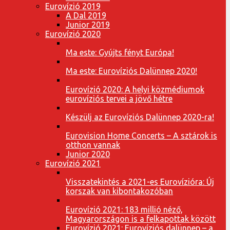
Eurovízió 2019
A Dal 2019
Junior 2019
Eurovízió 2020
Ma este: Gyújts fényt Európa!
Ma este: Eurovíziós Dalünnep 2020!
Eurovízió 2020: A helyi közmédiumok
eurovíziós tervei a jövő hétre
Készülj az Eurovíziós Dalünnep 2020-ra!
Eurovision Home Concerts – A sztárok is
otthon vannak
Junior 2020
Eurovízió 2021
Visszatekintés a 2021-es Eurovízióra: Új
korszak van kibontakozóban
Eurovízió 2021: 183 millió néző,
Magyarországon is a felkapottak között
Eurovízió 2021: Eurovíziós dalünnep – a