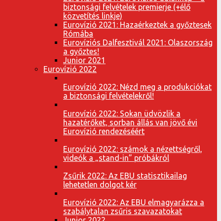
biztonsági felvételek premierje (+élő
közvetítés linkje)
Eurovízió 2021: Hazaérkeztek a győztesek
Rómába
Eurovíziós Dalfesztivál 2021: Olaszország
a győztes!
Junior 2021
Eurovízió 2022
Eurovízió 2022: Nézd meg a produkciókat
a biztonsági felvételekről!
Eurovízió 2022: Sokan üdvözlik a
hazatérőket, sorban állás van jövő évi
Eurovízió rendezéséért
Eurovízió 2022: számok a nézettségről,
videók a „stand-in” próbákról
Zsűrik 2022: Az EBU statisztikailag
lehetetlen dolgot kér
Eurovízió 2022: Az EBU elmagyarázza a
szabálytalan zsűris szavazatokat
Junior 2022