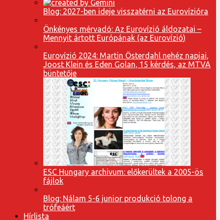
Blog: 2027-ben ideje visszatérni az Eurovízióra
Önkényes mérvadó: Az Eurovízió áldozatai –
Mennyit ártott Európának (az Eurovízió)
Eurovízió 2024: Martin Österdahl nehéz napjai,
Joost Klein és Eden Golan, 15 kérdés, az MTVA
büntetője
ESC Hungary archivum: előkerültek a 2005-ös
fájlok
Blog: Nálam 5-6 junior produkció tolong a
trófeáért
Hírlista