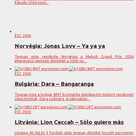
Kilpailu 2026 nevű...
ESC 2026
Norvégia: Jonas Lovv – Ya ya ya
Tegnap este rendezte Norvégia a Melodi Grand Prix 2026
elnevezésű nemzeti döntőjét a 2026-os...
ESC 2026
Bulgária: Dara – Bangaranga
Tegnap este a bolgár BNT közmédia dalválasztó műsort rendezett
választottjuk, Dara számára. A válogatási...
ESC 2026
Litvánia: Lion Ceccah – Sólo quiero más
Litvánia 40 dal és 5 forduló után tegnap döntést hozott eurovíziós