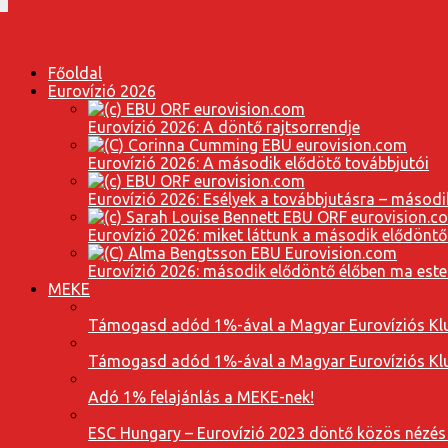
Főoldal
Eurovízió 2026
Eurovízió 2026: A döntő rajtsorrendje
Eurovízió 2026: A második elődötő továbbjutói
Eurovízió 2026: Esélyek a továbbjutásra – másodi
Eurovízió 2026: miket láttunk a második elődöntő
Eurovízió 2026: második elődöntő élőben ma este
MEKE
Támogasd adód 1%-ával a Magyar Eurovíziós Klu
Támogasd adód 1%-ával a Magyar Eurovíziós Klu
Adó 1% felajánlás a MEKE-nek!
ESC Hungary – Eurovízió 2023 döntő közös nézés