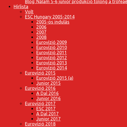
Blog: Nálam 5-6 junior produkció tolong a trófeáé
Hírlista
Volt
ESC Hungary 2005-2014
2005-ös indulás
2006
2007
2008
Eurovízió 2009
Eurovízió 2010
Eurovízió 2011
Eurovízió 2012
Eurovízió 2013
Eurovízió 2014
Eurovízió 2015
Eurovízió 2015 (a)
Junior 2015
Eurovízió 2016
A Dal 2016
Junior 2016
Eurovízió 2017
ESC 2017
A Dal 2017
Junior 2017
Eurovízió 2018