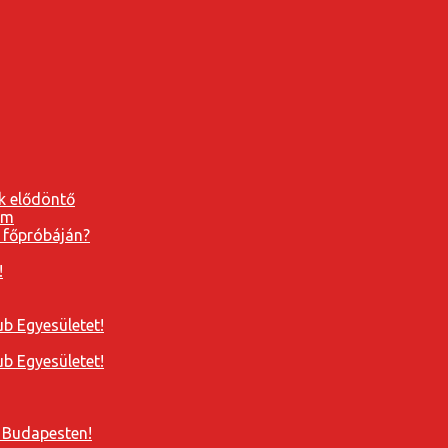
k elődöntő
 főpróbáján?
!
b Egyesületet!
b Egyesületet!
 Budapesten!