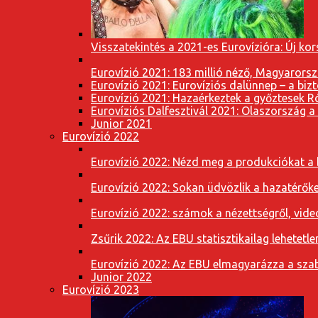
Visszatekintés a 2021-es Eurovízióra: Új k
Eurovízió 2021: 183 millió néző, Magyarorsz
Eurovízió 2021: Eurovíziós dalünnep – a bizto
Eurovízió 2021: Hazaérkeztek a győztesek 
Eurovíziós Dalfesztivál 2021: Olaszország a
Junior 2021
Eurovízió 2022
Eurovízió 2022: Nézd meg a produkciókat a b
Eurovízió 2022: Sokan üdvözlik a hazatérőket
Eurovízió 2022: számok a nézettségről, vide
Zsűrik 2022: Az EBU statisztikailag lehetetle
Eurovízió 2022: Az EBU elmagyarázza a szab
Junior 2022
Eurovízió 2023