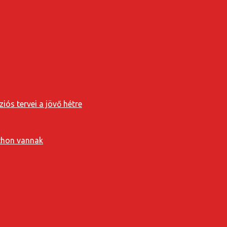
iós tervei a jövő hétre
tthon vannak