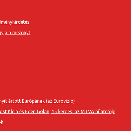
edményhirdetés
agyja a mezőnyt
yit ártott Európának (az Eurovízió)
oost Klein és Eden Golan, 15 kérdés, az MTVA büntetője
ok