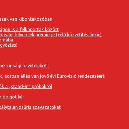
orszak van kibontakozóban
ágon is a felkapottak között
nsági felvételek premierje (+élő közvetítés linkje)
Rómába
 győztes!
iztonsági felvételekről!
, sorban állás van jövő évi Eurovízió rendezéséért
ók a „stand-in” próbákról
n dolgot kér
álytalan zsűris szavazatokat