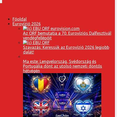
Főoldal
Eurovízió 2026
Az ORF bemutatja a 70. Eurovíziós Dalfesztivál
vendégfellépőit
Szavazás: Keressük az Eurovízió 2026 legjobb
dalát!
Ma este: Lengyelország, Svédország és
Portugália dönt az utolsó nemzeti döntős
hétvégén