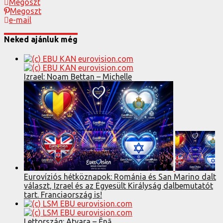
Megoszt
Megoszt
e-mail
Neked ajánluk még
Izrael: Noam Bettan – Michelle
Eurovíziós hétköznapok: Románia és San Marino dalt
választ, Izrael és az Egyesült Királyság dalbemutatót
tart. Franciaország is!
Lettország: Atvara – Ēnā