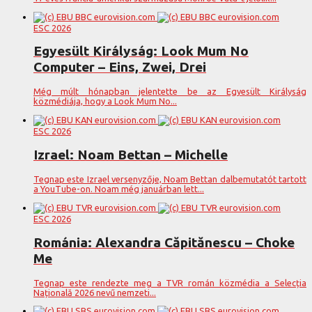
ESC 2026
Egyesült Királyság: Look Mum No
Computer – Eins, Zwei, Drei
Még múlt hónapban jelentette be az Egyesült Királyság
közmédiája, hogy a Look Mum No...
ESC 2026
Izrael: Noam Bettan – Michelle
Tegnap este Izrael versenyzője, Noam Bettan dalbemutatót tartott
a YouTube-on. Noam még januárban lett...
ESC 2026
Románia: Alexandra Căpitănescu – Choke
Me
Tegnap este rendezte meg a TVR román közmédia a Selecția
Națională 2026 nevű nemzeti...