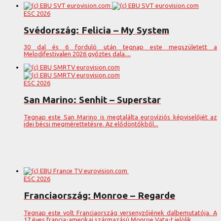
ESC 2026
Svédország: Felicia – My System
30 dal és 6 forduló után tegnap este megszületett a
Melodifestivalen 2026 győztes dala....
ESC 2026
San Marino: Senhit – Superstar
Tegnap este San Marino is megtalálta eurovíziós képviselőjét az
idei bécsi megmérettetésre. Az elődöntőkből...
ESC 2026
Franciaország: Monroe – Regarde
Tegnap este volt Franciaország versenyzőjének dalbemutatója. A
17 éves francia-amerikai származású Monroe Vata-t jelölik...