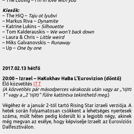
Kiesők:
– The HiQ –
Taju ot lyubvi
– Markus Riva –
Dynamite
– Katrine Lukins –
Silhouette
– Tom Kalderauskis –
We won’t back down
– Laura & Chris –
Little weird
– Miks Galvanovskis –
Runaway
– Up –
One by one
2017.02.13 hétfő
20:00 – Izrael – HaKokhav HaBa L’Eurovizion (döntő)
Élő közvetítés
ITT
(A közvetítés pár másodperces várakozás után vagy az „מקור
1” vagy a „מקור 2” fülre kattintva tekinthető meg.
)
Végéhez ér a január 2-tól tartó Rising Star izraeli verziója. A
hetek során folyamatosan csökkent a lehetséges nyertesek
száma, múlt héten pedig kiderült ki a legjobb négy, akinek
még megvan az esélye, hogy képviselje Izraelt az Eurovíziós
Dalfesztiválon.