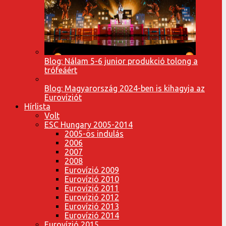
Blog: Nálam 5-6 junior produkció tolong a
trófeáért
Blog: Magyarország 2024-ben is kihagyja az
Eurovíziót
Hírlista
Volt
ESC Hungary 2005-2014
2005-ös indulás
2006
2007
2008
Eurovízió 2009
Eurovízió 2010
Eurovízió 2011
Eurovízió 2012
Eurovízió 2013
Eurovízió 2014
Eurovízió 2015