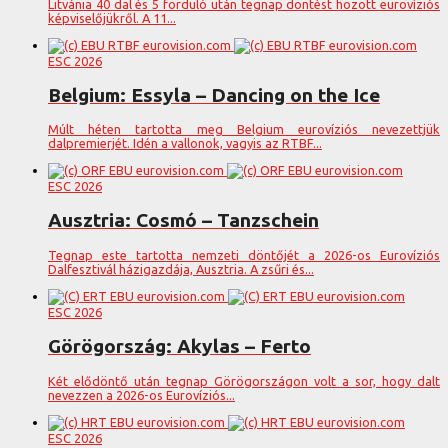
Litvánia 40 dal és 5 forduló után tegnap döntést hozott eurovíziós
képviselőjükről. A 11...
ESC 2026
Belgium: Essyla – Dancing on the Ice
Múlt héten tartotta meg Belgium eurovíziós nevezettjük
dalpremierjét. Idén a vallonok, vagyis az RTBF...
ESC 2026
Ausztria: Cosmó – Tanzschein
Tegnap este tartotta nemzeti döntőjét a 2026-os Eurovíziós
Dalfesztivál házigazdája, Ausztria. A zsűri és...
ESC 2026
Görögország: Akylas – Ferto
Két elődöntő után tegnap Görögországon volt a sor, hogy dalt
nevezzen a 2026-os Eurovíziós...
ESC 2026