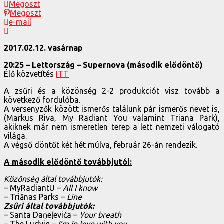
Megoszt
Megoszt
e-mail
2017.02.12. vasárnap
20:25 – Lettország – Supernova (második elődöntő)
Élő közvetítés
ITT
A zsűri és a közönség 2-2 produkciót visz tovább a
következő fordulóba.
A versenyzők között ismerős találunk pár ismerős nevet is,
(Markus Riva, My Radiant You valamint Triana Park),
akiknek már nem ismeretlen terep a lett nemzeti válogató
világa.
A végső döntőt két hét múlva, február 26-án rendezik.
A második elődöntő továbbjutói:
Közönség által továbbjutók:
– MyRadiantU –
All I know
– Triānas Parks –
Line
Zsűri által továbbjutók:
– Santa Daņeļeviča –
Your breath
– The Ludvig –
I’m in love with you