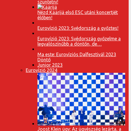
szüntetni!
Nézd Käärijä első ESC utáni koncertjét
élőben!
Eurovízió 2023: Svédország a győztes!
Eurovízió 2023: Svédország győzelme a
legvalószínűbb a döntőn, de…
Ma este: Eurovíziós Dalfesztivál 2023
Döntő
Junior 2023
Eurovízió 2024
Joost Klein ügy: Az ügyészség lezárta, a