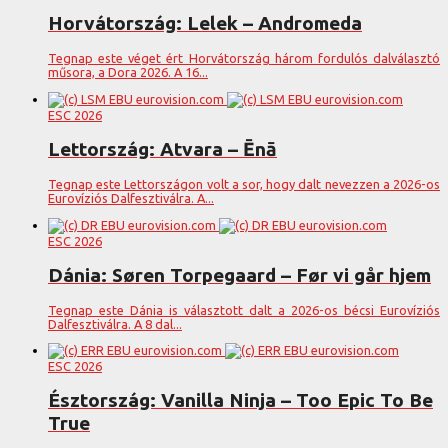
Horvátország: Lelek – Andromeda
Tegnap este véget ért Horvátország három fordulós dalválasztó
műsora, a Dora 2026. A 16...
ESC 2026
Lettország: Atvara – Ēnā
Tegnap este Lettországon volt a sor, hogy dalt nevezzen a 2026-os
Eurovíziós Dalfesztiválra. A...
ESC 2026
Dánia: Søren Torpegaard – Før vi går hjem
Tegnap este Dánia is választott dalt a 2026-os bécsi Eurovíziós
Dalfesztiválra. A 8 dal...
ESC 2026
Észtország: Vanilla Ninja – Too Epic To Be
True