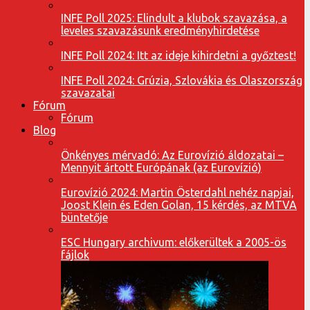
INFE Poll 2025: Elindult a klubok szavazása, a
leveles szavazásunk eredményhirdetése
INFE Poll 2024: Itt az ideje kihirdetni a győztest!
INFE Poll 2024: Grúzia, Szlovákia és Olaszország
szavazatai
Fórum
Fórum
Blog
Önkényes mérvadó: Az Eurovízió áldozatai –
Mennyit ártott Európának (az Eurovízió)
Eurovízió 2024: Martin Österdahl nehéz napjai,
Joost Klein és Eden Golan, 15 kérdés, az MTVA
büntetője
ESC Hungary archivum: előkerültek a 2005-ös
fájlok