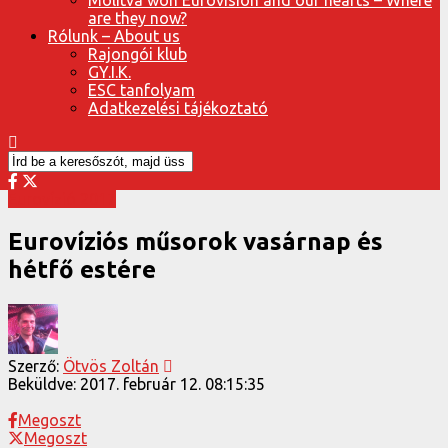
are they now?
Rólunk – About us
Rajongói klub
GY.I.K.
ESC tanfolyam
Adatkezelési tájékoztató
Eurovízió 2017
Eurovíziós műsorok vasárnap és
hétfő estére
Szerző:
Ötvös Zoltán
Beküldve:
2017. február 12. 08:15:35
Megoszt
Megoszt