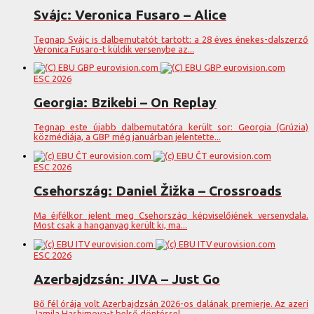
Svájc: Veronica Fusaro – Alice
Tegnap Svájc is dalbemutatót tartott: a 28 éves énekes-dalszerző
Veronica Fusaro-t küldik versenybe az...
ESC 2026
Georgia: Bzikebi – On Replay
Tegnap este újabb dalbemutatóra került sor: Georgia (Grúzia)
közmédiája, a GBP még januárban jelentette...
ESC 2026
Csehország: Daniel Žižka – Crossroads
Ma éjfélkor jelent meg Csehország képviselőjének versenydala.
Most csak a hanganyag került ki, ma...
ESC 2026
Azerbajdzsán: JIVA – Just Go
Bő fél órája volt Azerbajdzsán 2026-os dalának premierje. Az azeri
Jamila Hashimova-t belső döntéssel...