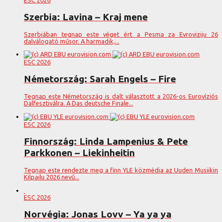
Szerbia: Lavina – Kraj mene
Szerbiában tegnap este véget ért a Pesma za Evroviziju 26
dalválogató műsor. A harmadik,...
ESC 2026
Németország: Sarah Engels – Fire
Tegnap este Németország is dalt választott a 2026-os Eurovíziós
Dalfesztiválra. A Das deutsche Finale...
ESC 2026
Finnország: Linda Lampenius & Pete
Parkkonen – Liekinheitin
Tegnap este rendezte meg a finn YLE közmédia az Uuden Musiikin
Kilpailu 2026 nevű...
ESC 2026
Norvégia: Jonas Lovv – Ya ya ya