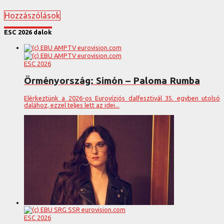
Hozzászólások
ESC 2026 dalok
ESC 2026
Örményország: Simón – Paloma Rumba
Elérkeztünk a 2026-os Eurovíziós dalfesztivál 35. egyben utolsó
dalához, ezzel teljes lett az idei...
ESC 2026