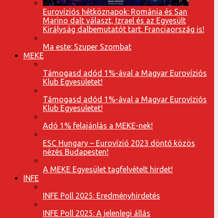
Eurovíziós hétköznapok: Románia és San
Marino dalt választ, Izrael és az Egyesült
Királyság dalbemutatót tart. Franciaország is!
Ma este: Szuper Szombat
MEKE
Támogasd adód 1%-ával a Magyar Eurovíziós
Klub Egyesületet!
Támogasd adód 1%-ával a Magyar Eurovíziós
Klub Egyesületet!
Adó 1% felajánlás a MEKE-nek!
ESC Hungary – Eurovízió 2023 döntő közös
nézés Budapesten!
A MEKE Egyesület tagfelvételt hirdet!
INFE
INFE Poll 2025: Eredményhirdetés
INFE Poll 2025: A jelenlegi állás