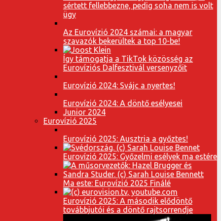
sértett fellebbezne, pedig soha nem is volt
ügy
Az Eurovízió 2024 számai: a magyar
szavazók bekerültek a top 10-be!
Így támogatja a TikTok közösség az
Eurovíziós Dalfesztivál versenyzőit
Eurovízió 2024: Svájc a nyertes!
Eurovízió 2024: A döntő esélyesei
Junior 2024
Eurovízió 2025
Eurovízió 2025: Ausztria a győztes!
Eurovízió 2025: Győzelmi esélyek ma estére
Ma este: Eurovízió 2025 Finálé
Eurovízió 2025: A második elődöntő
továbbjutói és a döntő rajtsorrendje