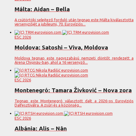
Málta: Aidan – Bella
A csütörtöki selejtező forduló után tegnap este Málta kiválasztotta
versenyzőjét a jubileumi, 70. Eurovíziós...
ESC 2026
Moldova: Satoshi – Viva, Moldova
Moldova tegnap este nagyszabású nemzeti döntőt rendezett a
Arena Chișinău-ban, ahol a 16 versenyző...
ESC 2026
Montenegró: Tamara Živković – Nova zora
Tegnap este Montenegró választott dalt a 2026-os Eurovíziós
Dalfesztiválra. A zsűri és a közönség...
ESC 2026
Albánia: Alis – Nân