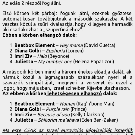
Az adás 2 részből fog állni.
Első körben két párbajt fogunk látni, ezeknek győztesei
automatikusan továbbjutnak a második szakaszba. A két
vesztes közül a zsűri kiválasztja, hogy ki legyen a harmadik
aki csatlakozhat a „szuperfináléhoz”.
Ebben a körben elhangzó dalok:
Beatbox Element
–
Hey mama
(David Guetta)
Diana Golbi
–
Euphoria
(Loreen)
Imri Ziv
–
Halo
(Beyonce)
Julietta
–
My number one
(Helena Paparizou)
A második körben mind a három énekes előadja dalát, aki
hármuk közül a legmagasabb százalékban nyeri el a
szavazók szimpátiáját, megnyeri a versenyt és ezzel a
jogot, hogy májusban, Izrael színeiben Kijevbe utazhasson.
Az ebben a körben
lehetségesen elhangzó
dalok:
Beatbox Element
–
Human
(Rag’n’bone Man)
Diana Golbi
–
Purple rain
(Prince)
Imri Ziv
–
Because of you
(Kelly Clarkson)
Julietta
–
Shikorim
me’ahava
(Eden Ben-Zaken)
Ma este CSAK az Izrael eurovíziós képviselőjét ismerjük