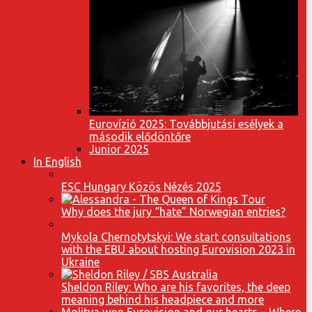
Eurovízió 2025: Továbbjutási esélyek a
második elődöntőre
Junior 2025
In English
ESC Hungary Közös Nézés 2025
Why does the jury “hate” Norwegian entries?
Mykola Chernotytskyi: We start consultations
with the EBU about hosting Eurovision 2023 in
Ukraine
Sheldon Riley: Who are his favorites, the deep
meaning behind his headpiece and more
Molitva won Eurovision and our hearts – Where