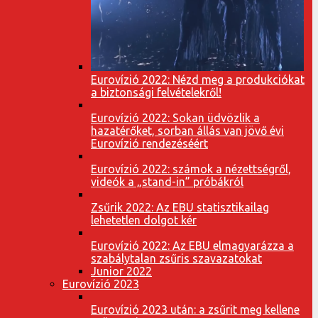
Eurovízió 2022: Nézd meg a produkciókat
a biztonsági felvételekről!
Eurovízió 2022: Sokan üdvözlik a
hazatérőket, sorban állás van jövő évi
Eurovízió rendezéséért
Eurovízió 2022: számok a nézettségről,
videók a „stand-in” próbákról
Zsűrik 2022: Az EBU statisztikailag
lehetetlen dolgot kér
Eurovízió 2022: Az EBU elmagyarázza a
szabálytalan zsűris szavazatokat
Junior 2022
Eurovízió 2023
Eurovízió 2023 után: a zsűrit meg kellene