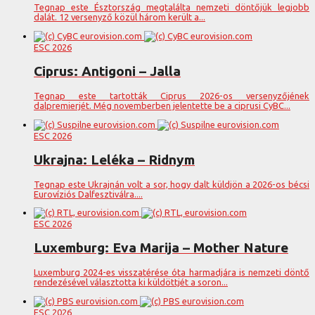
Tegnap este Észtország megtalálta nemzeti döntőjük legjobb
dalát. 12 versenyző közül három került a...
ESC 2026
Ciprus: Antigoni – Jalla
Tegnap este tartották Ciprus 2026-os versenyzőjének
dalpremierjét. Még novemberben jelentette be a ciprusi CyBC...
ESC 2026
Ukrajna: Leléka – Ridnym
Tegnap este Ukrajnán volt a sor, hogy dalt küldjön a 2026-os bécsi
Eurovíziós Dalfesztiválra....
ESC 2026
Luxemburg: Eva Marija – Mother Nature
Luxemburg 2024-es visszatérése óta harmadjára is nemzeti döntő
rendezésével választotta ki küldöttjét a soron...
ESC 2026