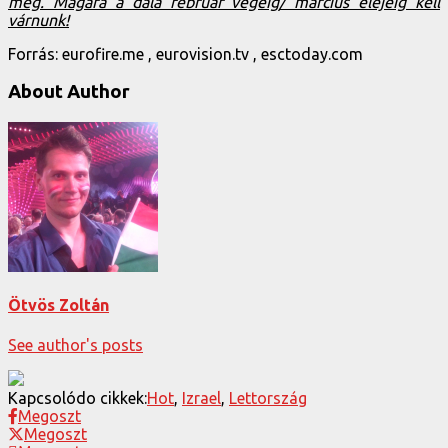
meg. Magára a dala február végéig/ március elejéig kell
várnunk!
Forrás: eurofire.me , eurovision.tv , esctoday.com
About Author
Ötvös Zoltán
See author's posts
Kapcsolódo cikkek:
Hot
,
Izrael
,
Lettország
Megoszt
Megoszt