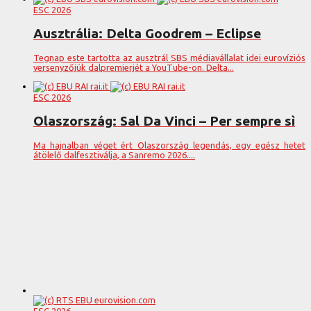
ESC 2026
Ausztrália: Delta Goodrem – Eclipse
Tegnap este tartotta az ausztrál SBS médiavállalat idei eurovíziós
versenyzőjük dalpremierjét a YouTube-on. Delta...
ESC 2026
Olaszország: Sal Da Vinci – Per sempre sì
Ma hajnalban véget ért Olaszország legendás, egy egész hetet
átölelő dalfesztiválja, a Sanremo 2026....
ESC 2026