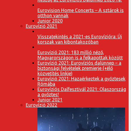
Eurovision Home Concerts – A sztárok is
otthon vannak
Junior 2020
Eurovízió 2021
Visszatekintés a 2021-es Eurovízióra: Új
korszak van kibontakozóban
Eurovízió 2021: 183 millió néző,
Magyarországon is a felkapottak között
Eurovízió 2021: Eurovíziós dalünnep – a
biztonsági felvételek premierje (+élő
közvetítés linkje)
Eurovízió 2021: Hazaérkeztek a győztesek
Rómába
Eurovíziós Dalfesztivál 2021: Olaszország
a győztes!
Junior 2021
Eurovízió 2022