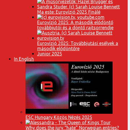
Ma este: Eurovízió 2025 Finálé
Eurovízió 2025: A második elődöntő
továbbjutói és a döntő rajtsorrendje
Eurovízió 2025: Továbbjutási esélyek a
második elődöntőre
Junior 2025
In English
ESC Hungary Közös Nézés 2025
Why does the jury “hate” Norwegian entries?