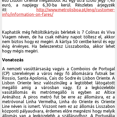
eső Lisbon Oriente megállóból. Az egy útra szóló jegy 1,45
euró, a napijegy 6,30-ba kerül. Részletes árjegyzék
itt:
http://www.metrolisboa.pt/eng/customer-
info/information-on-fares/
Kaphatók még feltöltőkártyás bérletek is 7 Colinas és Viva
Viagem néven, de ha csak néhány napot töltesz el, akkor
nem biztos hogy ez megéri. A kártya 50 centbe kerül és egy
évig érvényes. Ha beleszeretsz Lisszabonba, akkor lehet
hogy mégis megéri.
Vonatozás
A nemzeti vasúttársaság vagyis a Comboios de Portugal
(CP) szerelvényei a város négy fő állomására futnak be:
Rossio, Santa Apolonia, Cais do Sodre és Lisbon Oriente. A
Lisbon Oriente lesz valószínűleg a legtöbbet látogatott
megálló amíg a városban vagy. Ez a legközelebbi
vasútállomás és metrómegálló is egyben az Altice
Arénához. A piros metró fut be erre az állomásra, ez a
metróvonal Linha Vermelha, Linha do Oriente és Oriente
Line néven is ismert. Viszont nem ez az állomás Lisszabon
központi pályaudvara, érdemes előre megnézni hogy melyik
állomás van a legközelebb a szállásodhoz. A Portugália