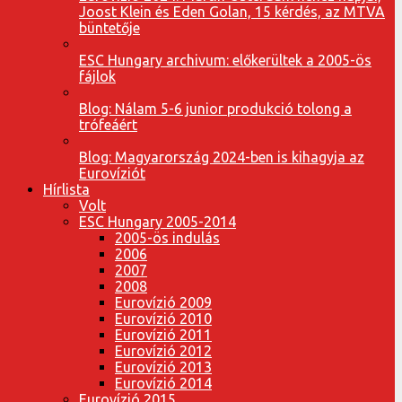
Joost Klein és Eden Golan, 15 kérdés, az MTVA
büntetője
ESC Hungary archivum: előkerültek a 2005-ös
fájlok
Blog: Nálam 5-6 junior produkció tolong a
trófeáért
Blog: Magyarország 2024-ben is kihagyja az
Eurovíziót
Hírlista
Volt
ESC Hungary 2005-2014
2005-ös indulás
2006
2007
2008
Eurovízió 2009
Eurovízió 2010
Eurovízió 2011
Eurovízió 2012
Eurovízió 2013
Eurovízió 2014
Eurovízió 2015