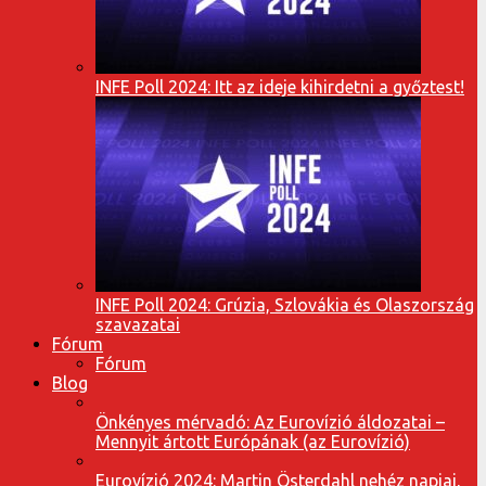
INFE Poll 2024: Itt az ideje kihirdetni a győztest!
INFE Poll 2024: Grúzia, Szlovákia és Olaszország
szavazatai
Fórum
Fórum
Blog
Önkényes mérvadó: Az Eurovízió áldozatai –
Mennyit ártott Európának (az Eurovízió)
Eurovízió 2024: Martin Österdahl nehéz napjai,