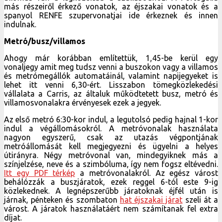
más részeiről érkező vonatok, az éjszakai vonatok és a
spanyol RENFE szupervonatjai ide érkeznek és innen
indulnak.
Metró/busz/villamos
Ahogy már korábban említettük, 1,45-be kerül egy
vonaljegy amit meg tudsz venni a buszokon vagy a villamos
és metrómegállók automatáinál, valamint napijegyeket is
lehet itt venni 6,30-ért. Lisszabon tömegközlekedési
vállalata a Carris, az általuk működtetett busz, metró és
villamosvonalakra érvényesek ezek a jegyek.
Az első metró 6:30-kor indul, a legutolsó pedig hajnal 1-kor
indul a végállomásokról. A metróvonalak használata
nagyon egyszerű, csak az utazás végpontjának
metróállomását kell megjegyezni és ügyelni a helyes
útirányra. Négy metróvonal van, mindegyiknek más a
színjelzése, neve és a szimbóluma, így nem fogsz eltévedni.
Itt egy PDF térkép
a metróvonalakról. Az egész várost
behálózzák a buszjáratok, ezek reggel 6-tól este 9-ig
közlekednek. A legnépszerűbb járatoknak éjfél után is
járnak, pénteken és szombaton
hat éjszakai járat
szeli át a
várost. A járatok használatáért nem számítanak fel extra
díjat.