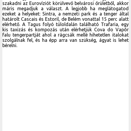
szakadni az Eurovíziót körülvevő belvárosi őrületből, akkor
máris megadjuk a választ. A legjobb ha meglátogatod
ezeket a helyeket: Sintra, a nemzeti park és a tenger által
határolt Cascais és Estoril, de Belém vonattal 15 perc alatt
elérhető. A Tagus folyó túloldalán található Trafaria, egy
kis taxizás és kompozás után elérhetjük Cova do Vapôr
falu tengerpartját ahol a rágcsák mellé hihetetlen italokat
szolgálnak fel, és ha épp arra van szükség, ágyat is lehet
bérelni.