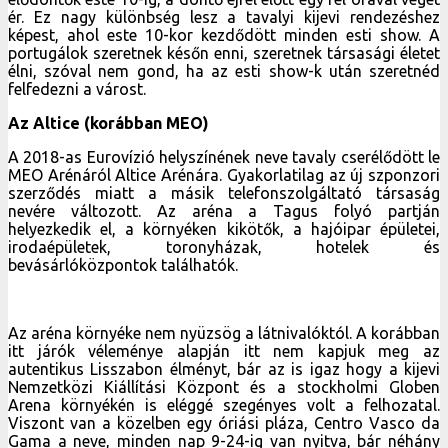
ér. Ez nagy különbség lesz a tavalyi kijevi rendezéshez
képest, ahol este 10-kor kezdődött minden esti show. A
portugálok szeretnek későn enni, szeretnek társasági életet
élni, szóval nem gond, ha az esti show-k után szeretnéd
felfedezni a várost.
Az Altice (korábban MEO)
A 2018-as Eurovízió helyszínének neve tavaly cserélődött le
MEO Arénáról Altice Arénára. Gyakorlatilag az új szponzori
szerződés miatt a másik telefonszolgáltató társaság
nevére változott. Az aréna a Tagus folyó partján
helyezkedik el, a környéken kikötők, a hajóipar épületei,
irodaépületek, toronyházak, hotelek és
bevásárlóközpontok találhatók.
Az aréna környéke nem nyüzsög a látnivalóktól. A korábban
itt járók véleménye alapján itt nem kapjuk meg az
autentikus Lisszabon élményt, bár az is igaz hogy a kijevi
Nemzetközi Kiállítási Központ és a stockholmi Globen
Arena környékén is eléggé szegényes volt a felhozatal.
Viszont van a közelben egy óriási pláza, Centro Vasco da
Gama a neve, minden nap 9-24-ig van nyitva, bár néhány