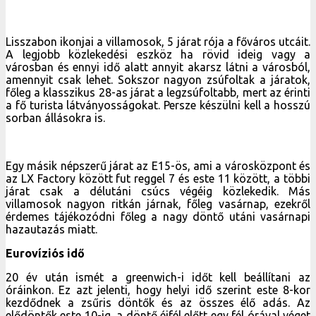
Lisszabon ikonjai a villamosok, 5 járat rója a főváros utcáit.
A legjobb közlekedési eszköz ha rövid ideig vagy a
városban és ennyi idő alatt annyit akarsz látni a városból,
amennyit csak lehet. Sokszor nagyon zsúfoltak a járatok,
főleg a klasszikus 28-as járat a legzsúfoltabb, mert az érinti
a fő turista látványosságokat. Persze készülni kell a hosszú
sorban állásokra is.
Egy másik népszerű járat az E15-ös, ami a városközpont és
az LX Factory között fut reggel 7 és este 11 között, a többi
járat csak a délutáni csúcs végéig közlekedik. Más
villamosok nagyon ritkán járnak, főleg vasárnap, ezekről
érdemes tájékozódni főleg a nagy döntő utáni vasárnapi
hazautazás miatt.
Eurovíziós idő
20 év után ismét a greenwich-i időt kell beállítani az
óráinkon. Ez azt jelenti, hogy helyi idő szerint este 8-kor
kezdődnek a zsűris döntők és az összes élő adás. Az
elődöntők este 10-ig, a döntő éjfél előtt egy fél órával véget