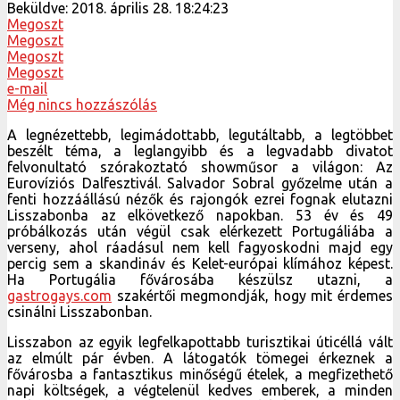
Beküldve:
2018. április 28. 18:24:23
Megoszt
Megoszt
Megoszt
Megoszt
e-mail
Még nincs hozzászólás
A legnézettebb, legimádottabb, legutáltabb, a legtöbbet
beszélt téma, a leglangyibb és a legvadabb divatot
felvonultató szórakoztató showműsor a világon: Az
Eurovíziós Dalfesztivál. Salvador Sobral győzelme után a
fenti hozzáállású nézők és rajongók ezrei fognak elutazni
Lisszabonba az elkövetkező napokban. 53 év és 49
próbálkozás után végül csak elérkezett Portugáliába a
verseny, ahol ráadásul nem kell fagyoskodni majd egy
percig sem a skandináv és Kelet-európai klímához képest.
Ha Portugália fővárosába készülsz utazni, a
gastrogays.com
szakértői megmondják, hogy mit érdemes
csinálni Lisszabonban.
Lisszabon az egyik legfelkapottabb turisztikai úticéllá vált
az elmúlt pár évben. A látogatók tömegei érkeznek a
fővárosba a fantasztikus minőségű ételek, a megfizethető
napi költségek, a végtelenül kedves emberek, a minden