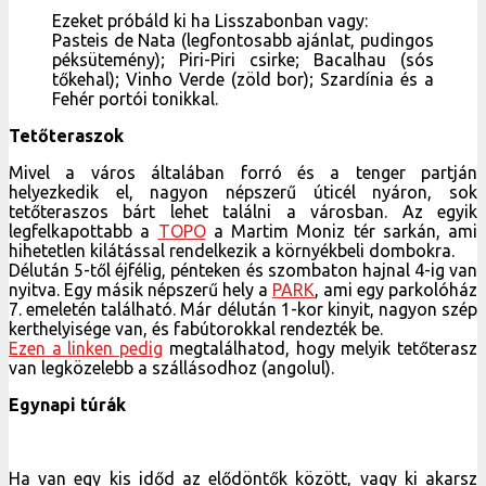
Ezeket próbáld ki ha Lisszabonban vagy:
Pasteis de Nata (legfontosabb ajánlat, pudingos
péksütemény); Piri-Piri csirke; Bacalhau (sós
tőkehal); Vinho Verde (zöld bor); Szardínia és a
Fehér portói tonikkal.
Tetőteraszok
Mivel a város általában forró és a tenger partján
helyezkedik el, nagyon népszerű úticél nyáron, sok
tetőteraszos bárt lehet találni a városban. Az egyik
legfelkapottabb a
TOPO
a Martim Moniz tér sarkán, ami
hihetetlen kilátással rendelkezik a környékbeli dombokra.
Délután 5-től éjfélig, pénteken és szombaton hajnal 4-ig van
nyitva. Egy másik népszerű hely a
PARK
, ami egy parkolóház
7. emeletén található. Már délután 1-kor kinyit, nagyon szép
kerthelyisége van, és fabútorokkal rendezték be.
Ezen a linken pedig
megtalálhatod, hogy melyik tetőterasz
van legközelebb a szállásodhoz (angolul).
Egynapi túrák
Ha van egy kis időd az elődöntők között, vagy ki akarsz