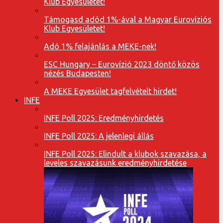
Klub Egyesületet!
Támogasd adód 1%-ával a Magyar Eurovíziós
Klub Egyesületet!
Adó 1% felajánlás a MEKE-nek!
ESC Hungary – Eurovízió 2023 döntő közös
nézés Budapesten!
A MEKE Egyesület tagfelvételt hirdet!
INFE
INFE Poll 2025: Eredményhirdetés
INFE Poll 2025: A jelenlegi állás
INFE Poll 2025: Elindult a klubok szavazása, a
leveles szavazásunk eredményhirdetése