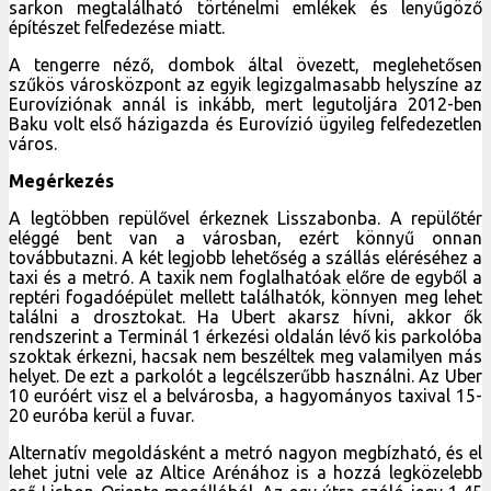
sarkon megtalálható történelmi emlékek és lenyűgöző
építészet felfedezése miatt.
A tengerre néző, dombok által övezett, meglehetősen
szűkös városközpont az egyik legizgalmasabb helyszíne az
Eurovíziónak annál is inkább, mert legutoljára 2012-ben
Baku volt első házigazda és Eurovízió ügyileg felfedezetlen
város.
Megérkezés
A legtöbben repülővel érkeznek Lisszabonba. A repülőtér
eléggé bent van a városban, ezért könnyű onnan
továbbutazni. A két legjobb lehetőség a szállás eléréséhez a
taxi és a metró. A taxik nem foglalhatóak előre de egyből a
reptéri fogadóépület mellett találhatók, könnyen meg lehet
találni a drosztokat. Ha Ubert akarsz hívni, akkor ők
rendszerint a Terminál 1 érkezési oldalán lévő kis parkolóba
szoktak érkezni, hacsak nem beszéltek meg valamilyen más
helyet. De ezt a parkolót a legcélszerűbb használni. Az Uber
10 euróért visz el a belvárosba, a hagyományos taxival 15-
20 euróba kerül a fuvar.
Alternatív megoldásként a metró nagyon megbízható, és el
lehet jutni vele az Altice Arénához is a hozzá legközelebb