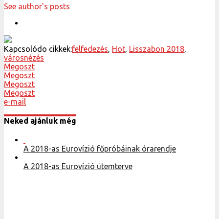
See author's posts
Kapcsolódo cikkek:
felfedezés
,
Hot
,
Lisszabon 2018
,
városnézés
Megoszt
Megoszt
Megoszt
Megoszt
e-mail
Neked ajánluk még
A 2018-as Eurovízió főpróbáinak órarendje
A 2018-as Eurovízió ütemterve