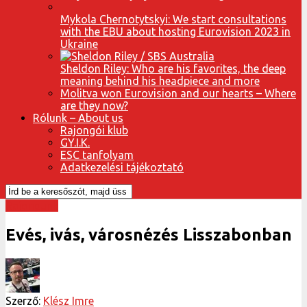
Mykola Chernotytskyi: We start consultations
with the EBU about hosting Eurovision 2023 in
Ukraine
Sheldon Riley: Who are his favorites, the deep
meaning behind his headpiece and more
Molitva won Eurovision and our hearts – Where
are they now?
Rólunk – About us
Rajongói klub
GY.I.K.
ESC tanfolyam
Adatkezelési tájékoztató
Rajongunk
Evés, ivás, városnézés Lisszabonban
Szerző:
Klész Imre