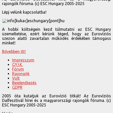
rajongók fóruma. (c) ESC Hungary 2005-2025
Lépj velünk kapcsolatba!
info[kukac]eschungary[pont]hu
A hobbi költségein kezd túlmutatni az ESC Hungary
üzemeltetése, ezért kérünk téged, hogy az Eurovíziós
szezon alatti zavartalan működés érdekében támogass
minket!
Bővebben itt!
Impresszum
GY.I.K.
Fórum
Rajongók
Volt
Bejelentkezés
GDPR
2005 óta kutatjuk az Eurovízió titkát! Az Eurovíziós
Dalfesztivál hírei és a magyarországi rajongók fóruma. (c)
ESC Hungary 2005-2025