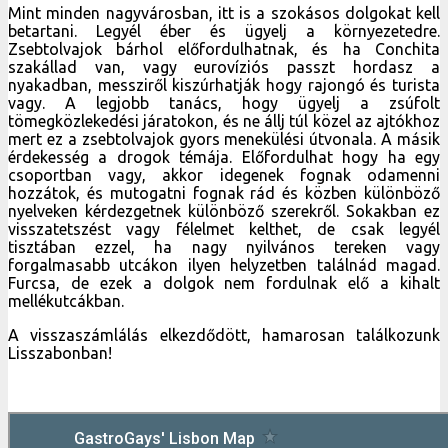
Mint minden nagyvárosban, itt is a szokásos dolgokat kell
betartani. Legyél éber és ügyelj a környezetedre.
Zsebtolvajok bárhol előfordulhatnak, és ha Conchita
szakállad van, vagy eurovíziós passzt hordasz a
nyakadban, messziről kiszúrhatják hogy rajongó és turista
vagy. A legjobb tanács, hogy ügyelj a zsúfolt
tömegközlekedési járatokon, és ne állj túl közel az ajtókhoz
mert ez a zsebtolvajok gyors menekülési útvonala. A másik
érdekesség a drogok témája. Előfordulhat hogy ha egy
csoportban vagy, akkor idegenek fognak odamenni
hozzátok, és mutogatni fognak rád és közben különböző
nyelveken kérdezgetnek különböző szerekről. Sokakban ez
visszatetszést vagy félelmet kelthet, de csak legyél
tisztában ezzel, ha nagy nyilvános tereken vagy
forgalmasabb utcákon ilyen helyzetben találnád magad.
Furcsa, de ezek a dolgok nem fordulnak elő a kihalt
mellékutcákban.
A visszaszámlálás elkezdődött, hamarosan találkozunk
Lisszabonban!