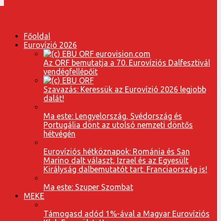
Főoldal
Eurovízió 2026
Az ORF bemutatja a 70. Eurovíziós Dalfesztivál
vendégfellépőit
Szavazás: Keressük az Eurovízió 2026 legjobb
dalát!
Ma este: Lengyelország, Svédország és
Portugália dönt az utolsó nemzeti döntős
hétvégén
Eurovíziós hétköznapok: Románia és San
Marino dalt választ, Izrael és az Egyesült
Királyság dalbemutatót tart. Franciaország is!
Ma este: Szuper Szombat
MEKE
Támogasd adód 1%-ával a Magyar Eurovíziós