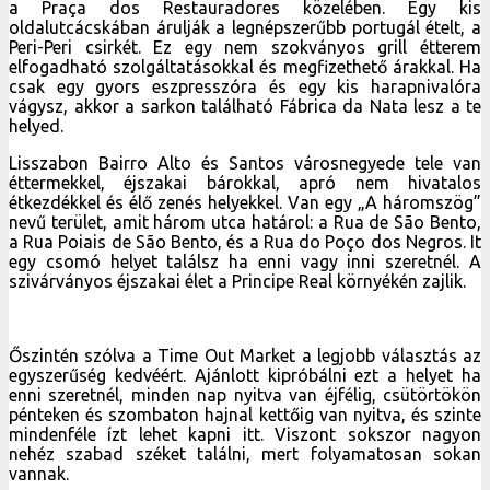
a Praça dos Restauradores közelében. Egy kis
oldalutcácskában árulják a legnépszerűbb portugál ételt, a
Peri-Peri csirkét. Ez egy nem szokványos grill étterem
elfogadható szolgáltatásokkal és megfizethető árakkal. Ha
csak egy gyors eszpresszóra és egy kis harapnivalóra
vágysz, akkor a sarkon található Fábrica da Nata lesz a te
helyed.
Lisszabon Bairro Alto és Santos városnegyede tele van
éttermekkel, éjszakai bárokkal, apró nem hivatalos
étkezdékkel és élő zenés helyekkel. Van egy „A háromszög”
nevű terület, amit három utca határol: a Rua de São Bento,
a Rua Poiais de São Bento, és a Rua do Poço dos Negros. It
egy csomó helyet találsz ha enni vagy inni szeretnél. A
szivárványos éjszakai élet a Principe Real környékén zajlik.
Őszintén szólva a Time Out Market a legjobb választás az
egyszerűség kedvéért. Ajánlott kipróbálni ezt a helyet ha
enni szeretnél, minden nap nyitva van éjfélig, csütörtökön
pénteken és szombaton hajnal kettőig van nyitva, és szinte
mindenféle ízt lehet kapni itt. Viszont sokszor nagyon
nehéz szabad széket találni, mert folyamatosan sokan
vannak.