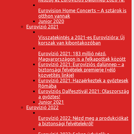
Eurovision Home Concerts – A sztárok is
otthon vannak
Junior 2020
Eurovízió 2021
Visszatekintés a 2021-es Eurovízióra: Új
korszak van kibontakozóban
Eurovízió 2021: 183 millió néző,
Magyarországon is a felkapottak között
Eurovízió 2021: Eurovíziós dalünnep – a
biztonsági felvételek premierje (+élő
közvetítés linkje)
Eurovízió 2021: Hazaérkeztek a győztesek
Rómába
Eurovíziós Dalfesztivál 2021: Olaszország
a győztes!
Junior 2021
Eurovízió 2022
Eurovízió 2022: Nézd meg a produkciókat
a biztonsági felvételekről!