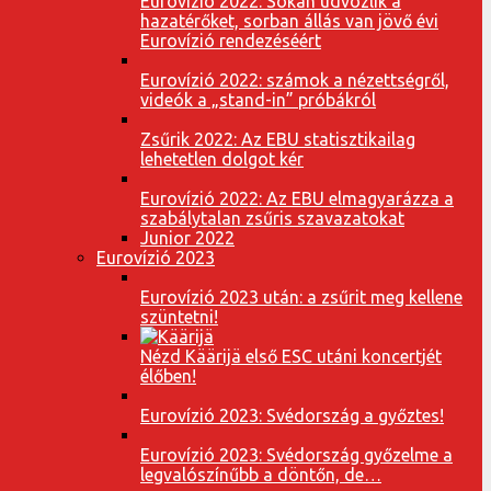
Eurovízió 2022: Sokan üdvözlik a
hazatérőket, sorban állás van jövő évi
Eurovízió rendezéséért
Eurovízió 2022: számok a nézettségről,
videók a „stand-in” próbákról
Zsűrik 2022: Az EBU statisztikailag
lehetetlen dolgot kér
Eurovízió 2022: Az EBU elmagyarázza a
szabálytalan zsűris szavazatokat
Junior 2022
Eurovízió 2023
Eurovízió 2023 után: a zsűrit meg kellene
szüntetni!
Nézd Käärijä első ESC utáni koncertjét
élőben!
Eurovízió 2023: Svédország a győztes!
Eurovízió 2023: Svédország győzelme a
legvalószínűbb a döntőn, de…