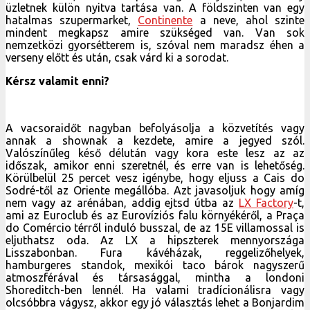
üzletnek külön nyitva tartása van. A földszinten van egy
hatalmas szupermarket,
Continente
a neve, ahol szinte
mindent megkapsz amire szükséged van. Van sok
nemzetközi gyorsétterem is, szóval nem maradsz éhen a
verseny előtt és után, csak várd ki a sorodat.
Kérsz valamit enni?
A vacsoraidőt nagyban befolyásolja a közvetítés vagy
annak a shownak a kezdete, amire a jegyed szól.
Valószínűleg késő délután vagy kora este lesz az az
időszak, amikor enni szeretnél, és erre van is lehetőség.
Körülbelül 25 percet vesz igénybe, hogy eljuss a Cais do
Sodré-től az Oriente megállóba. Azt javasoljuk hogy amíg
nem vagy az arénában, addig ejtsd útba az
LX Factory
-t,
ami az Euroclub és az Eurovíziós falu környékéről, a Praça
do Comércio térről induló busszal, de az 15E villamossal is
eljuthatsz oda. Az LX a hipszterek mennyországa
Lisszabonban. Fura kávéházak, reggelizőhelyek,
hamburgeres standok, mexikói taco bárok nagyszerű
atmoszférával és társasággal, mintha a londoni
Shoreditch-ben lennél. Ha valami tradícionálisra vagy
olcsóbbra vágysz, akkor egy jó választás lehet a Bonjardim