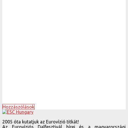
Hozzászólások
2005 óta kutatjuk az Eurovízió titkát!
Az Eurovíziós Dalfesztivál hírei és a magyarországi