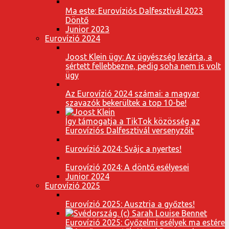
Ma este: Eurovíziós Dalfesztivál 2023
Döntő
Junior 2023
Eurovízió 2024
Joost Klein ügy: Az ügyészség lezárta, a
sértett fellebbezne, pedig soha nem is volt
ügy
Az Eurovízió 2024 számai: a magyar
szavazók bekerültek a top 10-be!
Így támogatja a TikTok közösség az
Eurovíziós Dalfesztivál versenyzőit
Eurovízió 2024: Svájc a nyertes!
Eurovízió 2024: A döntő esélyesei
Junior 2024
Eurovízió 2025
Eurovízió 2025: Ausztria a győztes!
Eurovízió 2025: Győzelmi esélyek ma estére