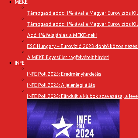
MEKE
Támogasd adód 1%-ával a Magyar Eurovíziós Klu
Támogasd adód 1%-ával a Magyar Eurovíziós Klu
Adó 1% felajánlás a MEKE-nek!
ESC Hungary – Eurovízió 2023 döntő közös nézés
A MEKE Egyesület tagfelvételt hirdet!
INFE
INFE Poll 2025: Eredményhirdetés
INFE Poll 2025: A jelenlegi állás
INFE Poll 2025: Elindult a klubok szavazása, a l