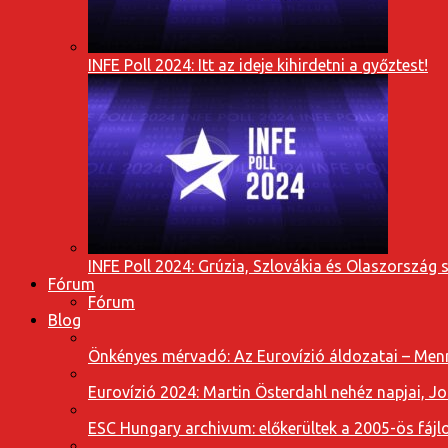
INFE Poll 2024: Itt az ideje kihirdetni a győztest!
INFE Poll 2024: Grúzia, Szlovákia és Olaszország 
Fórum
Fórum
Blog
Önkényes mérvadó: Az Eurovízió áldozatai – Menn
Eurovízió 2024: Martin Österdahl nehéz napjai, J
ESC Hungary archivum: előkerültek a 2005-ös fájl