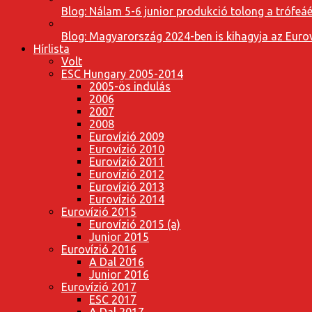
Blog: Nálam 5-6 junior produkció tolong a trófeáé
Blog: Magyarország 2024-ben is kihagyja az Eurov
Hírlista
Volt
ESC Hungary 2005-2014
2005-ös indulás
2006
2007
2008
Eurovízió 2009
Eurovízió 2010
Eurovízió 2011
Eurovízió 2012
Eurovízió 2013
Eurovízió 2014
Eurovízió 2015
Eurovízió 2015 (a)
Junior 2015
Eurovízió 2016
A Dal 2016
Junior 2016
Eurovízió 2017
ESC 2017
A Dal 2017