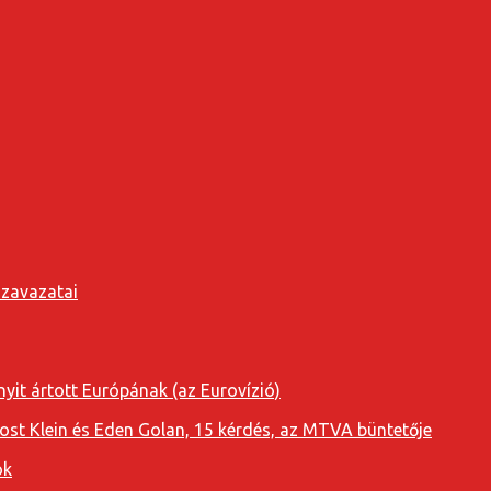
szavazatai
yit ártott Európának (az Eurovízió)
oost Klein és Eden Golan, 15 kérdés, az MTVA büntetője
ok