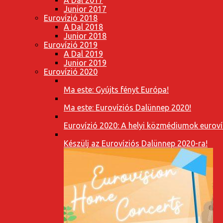
Junior 2017
Eurovízió 2018
A Dal 2018
Junior 2018
Eurovízió 2019
A Dal 2019
Junior 2019
Eurovízió 2020
Ma este: Gyújts fényt Európa!
Ma este: Eurovíziós Dalünnep 2020!
Eurovízió 2020: A helyi közmédiumok eurovíz
Készülj az Eurovíziós Dalünnep 2020-ra!