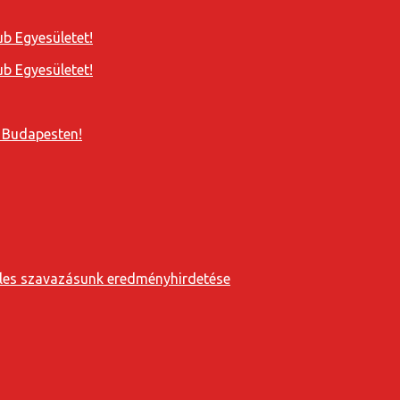
b Egyesületet!
b Egyesületet!
 Budapesten!
eveles szavazásunk eredményhirdetése