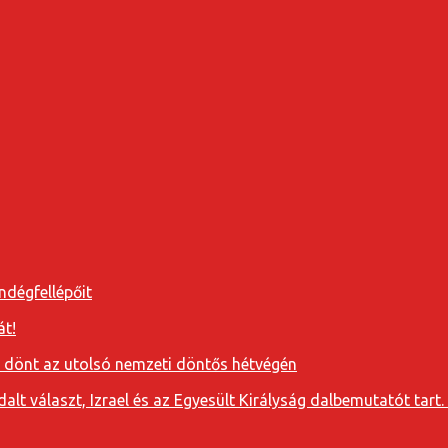
ndégfellépőit
át!
a dönt az utolsó nemzeti döntős hétvégén
t választ, Izrael és az Egyesült Királyság dalbemutatót tart. 