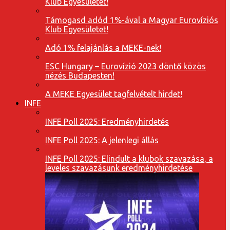
Klub Egyesületet!
Támogasd adód 1%-ával a Magyar Eurovíziós
Klub Egyesületet!
Adó 1% felajánlás a MEKE-nek!
ESC Hungary – Eurovízió 2023 döntő közös
nézés Budapesten!
A MEKE Egyesület tagfelvételt hirdet!
INFE
INFE Poll 2025: Eredményhirdetés
INFE Poll 2025: A jelenlegi állás
INFE Poll 2025: Elindult a klubok szavazása, a
leveles szavazásunk eredményhirdetése