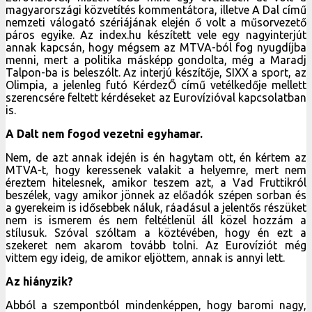
magyarországi közvetítés kommentátora, illetve A Dal című
nemzeti válogató szériájának elején ő volt a műsorvezető
páros egyike. Az index.hu készített vele egy nagyinterjút
annak kapcsán, hogy mégsem az MTVA-ból fog nyugdíjba
menni, mert a politika másképp gondolta, még a Maradj
Talpon-ba is beleszólt. Az interjú készítője, SIXX a sport, az
Olimpia, a jelenleg futó KérdezŐ című vetélkedője mellett
szerencsére feltett kérdéseket az Eurovízióval kapcsolatban
is.
A Dalt nem fogod vezetni egyhamar.
Nem, de azt annak idején is én hagytam ott, én kértem az
MTVA-t, hogy keressenek valakit a helyemre, mert nem
éreztem hitelesnek, amikor teszem azt, a Vad Fruttikról
beszélek, vagy amikor jönnek az előadók szépen sorban és
a gyerekeim is idősebbek náluk, ráadásul a jelentős részüket
nem is ismerem és nem feltétlenül áll közel hozzám a
stílusuk. Szóval szóltam a köztévében, hogy én ezt a
szekeret nem akarom tovább tolni. Az Eurovíziót még
vittem egy ideig, de amikor eljöttem, annak is annyi lett.
Az hiányzik?
Abból a szempontból mindenképpen, hogy baromi nagy,