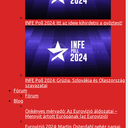
INFE Poll 2024: Itt az ideje kihirdetni a győztest!
INFE Poll 2024: Grúzia, Szlovákia és Olaszország
szavazatai
Fórum
Fórum
Blog
Önkényes mérvadó: Az Eurovízió áldozatai –
Mennyit ártott Európának (az Eurovízió)
Eurovízió 2024: Martin Österdahl nehéz napjai,