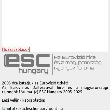
Hozzászólások
2005 óta kutatjuk az Eurovízió titkát!
Az Eurovíziós Dalfesztivál hírei és a magyarországi
rajongók fóruma. (c) ESC Hungary 2005-2025
Lépj velünk kapcsolatba!
info[kukac]eschungary[pont]hu