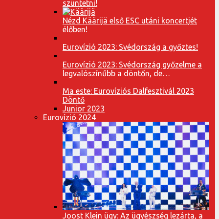
szüntetni!
Nézd Käärijä első ESC utáni koncertjét
élőben!
Eurovízió 2023: Svédország a győztes!
Eurovízió 2023: Svédország győzelme a
legvalószínűbb a döntőn, de…
Ma este: Eurovíziós Dalfesztivál 2023
Döntő
Junior 2023
Eurovízió 2024
Joost Klein ügy: Az ügyészség lezárta, a