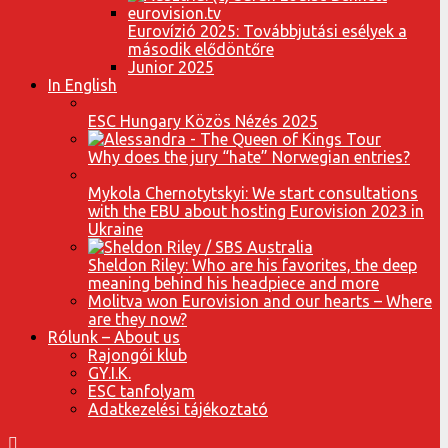
Eurovízió 2025: Továbbjutási esélyek a
második elődöntőre
Junior 2025
In English
ESC Hungary Közös Nézés 2025
Why does the jury “hate” Norwegian entries?
Mykola Chernotytskyi: We start consultations
with the EBU about hosting Eurovision 2023 in
Ukraine
Sheldon Riley: Who are his favorites, the deep
meaning behind his headpiece and more
Molitva won Eurovision and our hearts – Where
are they now?
Rólunk – About us
Rajongói klub
GY.I.K.
ESC tanfolyam
Adatkezelési tájékoztató