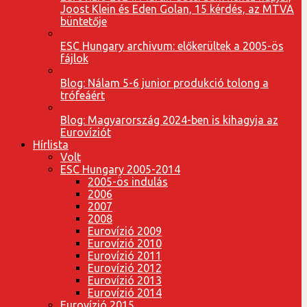
Joost Klein és Eden Golan, 15 kérdés, az MTVA
büntetője
ESC Hungary archivum: előkerültek a 2005-ös
fájlok
Blog: Nálam 5-6 junior produkció tolong a
trófeáért
Blog: Magyarország 2024-ben is kihagyja az
Eurovíziót
Hírlista
Volt
ESC Hungary 2005-2014
2005-ös indulás
2006
2007
2008
Eurovízió 2009
Eurovízió 2010
Eurovízió 2011
Eurovízió 2012
Eurovízió 2013
Eurovízió 2014
Eurovízió 2015