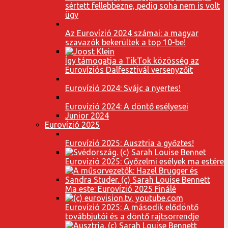
sértett fellebbezne, pedig soha nem is volt
ügy
Az Eurovízió 2024 számai: a magyar
szavazók bekerültek a top 10-be!
Így támogatja a TikTok közösség az
Eurovíziós Dalfesztivál versenyzőit
Eurovízió 2024: Svájc a nyertes!
Eurovízió 2024: A döntő esélyesei
Junior 2024
Eurovízió 2025
Eurovízió 2025: Ausztria a győztes!
Eurovízió 2025: Győzelmi esélyek ma estére
Ma este: Eurovízió 2025 Finálé
Eurovízió 2025: A második elődöntő
továbbjutói és a döntő rajtsorrendje