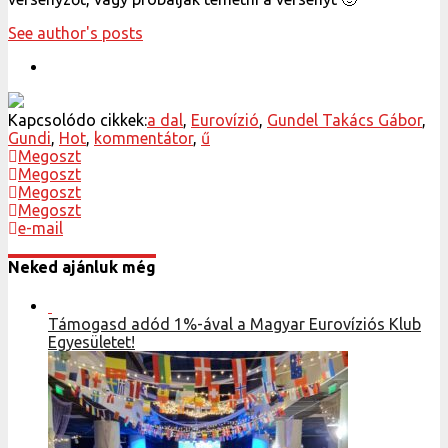
See author's posts
Kapcsolódo cikkek:
a dal
,
Eurovízió
,
Gundel Takács Gábor
,
Gundi
,
Hot
,
kommentátor
,
ű
Megoszt
Megoszt
Megoszt
Megoszt
e-mail
Neked ajánluk még
Támogasd adód 1%-ával a Magyar Eurovíziós Klub
Egyesületet!