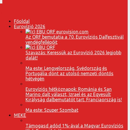
Főoldal
Eurovízió 2026
Az ORF bemutatja a 70. Eurovíziós Dalfesztivál
vendégfellépőit
Szavazás: Keressük az Eurovízió 2026 legjobb
dalát!
Ma este: Lengyelország, Svédország és
Portugália dönt az utolsó nemzeti döntős
hétvégén
Eurovíziós hétköznapok: Románia és San
Marino dalt választ, Izrael és az Egyesült
Királyság dalbemutatót tart. Franciaország is!
Ma este: Szuper Szombat
MEKE
Támogasd adód 1%-ával a Magyar Eurovíziós