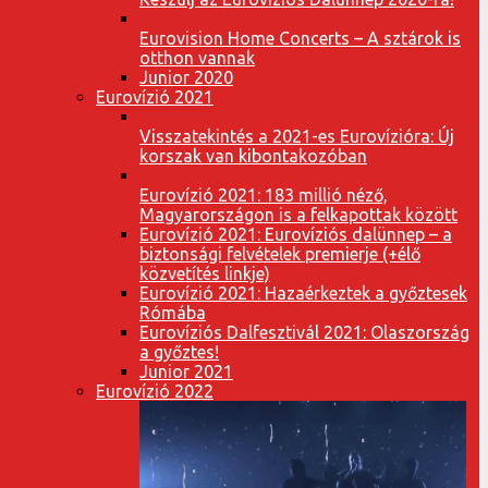
Eurovision Home Concerts – A sztárok is
otthon vannak
Junior 2020
Eurovízió 2021
Visszatekintés a 2021-es Eurovízióra: Új
korszak van kibontakozóban
Eurovízió 2021: 183 millió néző,
Magyarországon is a felkapottak között
Eurovízió 2021: Eurovíziós dalünnep – a
biztonsági felvételek premierje (+élő
közvetítés linkje)
Eurovízió 2021: Hazaérkeztek a győztesek
Rómába
Eurovíziós Dalfesztivál 2021: Olaszország
a győztes!
Junior 2021
Eurovízió 2022