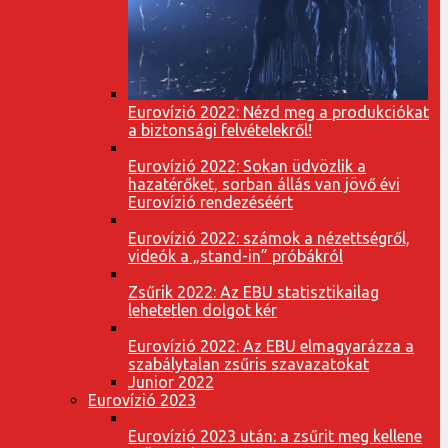
Eurovízió 2022: Nézd meg a produkciókat
a biztonsági felvételekről!
Eurovízió 2022: Sokan üdvözlik a
hazatérőket, sorban állás van jövő évi
Eurovízió rendezéséért
Eurovízió 2022: számok a nézettségről,
videók a „stand-in” próbákról
Zsűrik 2022: Az EBU statisztikailag
lehetetlen dolgot kér
Eurovízió 2022: Az EBU elmagyarázza a
szabálytalan zsűris szavazatokat
Junior 2022
Eurovízió 2023
Eurovízió 2023 után: a zsűrit meg kellene