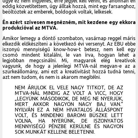
ugye ez nem ingyenes, erre jegyet kell venni, és ahonnan én
eddig közvetítettem, úgy álltak hozzá, mint egy farsanghoz,
beöltöztek az emberek, boldogok voltak, lelkesek.
Én azért szívesen megnézném, mit kezdene egy ekkora
produkcióval az MTVA.
Amikor lemegy a döntő szombaton, vasárnap reggel máris
elkezdik előkészíteni a következő évi versenyt. Az EBU ebbe
iszonyú mennyiségű know-how-t betesz, nem kell egy
csomó mindent kitalálni, le van írva, hogyan lehet a
legjobban megcsinálni. Mi, magyarok elég kreatívok
vagyunk, de hogy a jelenlegi MTVA-nál megvan-e az a
szürkeállomány, ami ezt a kreativitást hozzá tudná tenni,
azt nem tudom, és nem is akarom megítélni.
NEM ÁRULOK EL VELE NAGY TITKOT, DE AZ
MTVA-NÁL MINDIG AZ VOLT A VICC, HOGY
„LEGYÜNK MÁSODIKOK, DE MEG NE NYERJÜK,
MERT AKKOR NAGYON NAGY BAJ VAN.”
NYILVÁN EZ A NEM HIVATALOS ÁLLÁSPONT
VOLT, ÉS MINDENKI BAROMI BÜSZKE LETT
VOLNA, HA NYERÜNK, DE ISZONYATOS
MENNYISÉGŰ PÉNZBE KERÜLNE ÉS NAGYON
SOK MUNKÁT KELLENE BELETENNI.