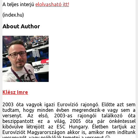
A teljes interjú
elolvasható itt!
(index.hu)
About Author
Klész Imre
2003 óta vagyok igazi Eurovízió rajongó. Előtte azt sem
tudtam, hogy minden évben megrendezik-e vagy sem a
versenyt. Az első, 2003-as rajongói találkozó óta
beszippantott ez a világ, 2005 óta pár önkéntessel
kibővülve létrejött az ESC Hungary. Életben tartjuk az
Eurovíziót Magyarországon akkor is, amikor nem indítunk
versenyzőt, vagy próbálják temetni a versenyt 🙂