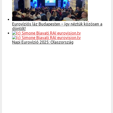
Eurovíziós láz Budapesten – így néztük közösen a
döntőt!
Napi Eurovízió 2025: Olaszország