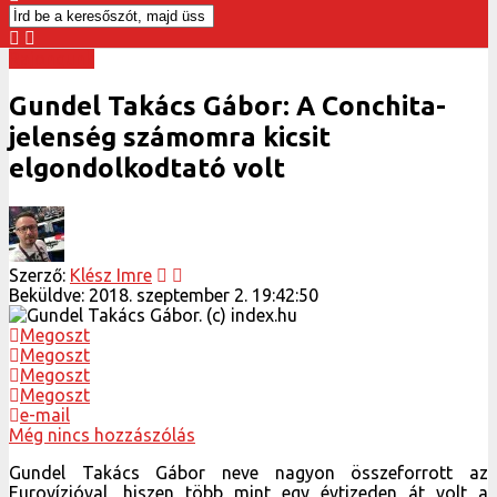
Rajongunk
Gundel Takács Gábor: A Conchita-
jelenség számomra kicsit
elgondolkodtató volt
Szerző:
Klész Imre
Beküldve:
2018. szeptember 2. 19:42:50
Megoszt
Megoszt
Megoszt
Megoszt
e-mail
Még nincs hozzászólás
Gundel Takács Gábor neve nagyon összeforrott az
Eurovízióval, hiszen több mint egy évtizeden át volt a