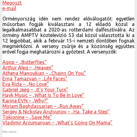
Megoszt
e-mail
Örményország idén nem rendez előválogatót: egyetlen
műsorban fogják kiválasztani a 12 előadó közül a
legalkalmasabbat a 2020-as rotterdami dalfesztiválra. Az
örmény AMPTV köztelevízió 53 dal közül választotta ki a
12 legjobbat, akik a február 15-i nemzeti döntőben fognak
megmérkőzni. A verseny zsűrije és a közönség együttes
erővel fogja meghatározni a győztest. A versenyzők:
Agop – „Butterflies”
Arthur Aleq – „Heaven”
Athena Manoukian – „Chains On You”
Erna Tamazyan – „Life Faces”
Eva Rida – „No Love”
Gabriel Jeeg – „It’s Your Turn”
Hayk Music – „What Is To Be In Love”
Karina EVN – „Why?”
Miriam Baghdassarian – „Run Away”
Sergey & Nickolay Arutyunov – „Ha, Take a Step”
Tokionine – „Save Me”
Vladimir Arzumanyan – „What’s Going On Mama”
bike tracks