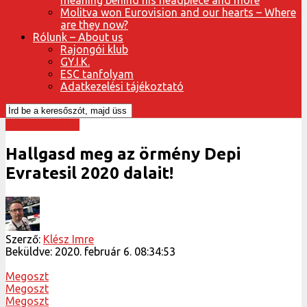
Molitva won Eurovision and our hearts – Where
are they now?
Rólunk – About us
Rajongói klub
GY.I.K.
ESC tanfolyam
Adatkezelési tájékoztató
Eurovízió 2020
Hallgasd meg az örmény Depi
Evratesil 2020 dalait!
Szerző:
Klész Imre
Beküldve:
2020. február 6. 08:34:53
Megoszt
Megoszt
Megoszt