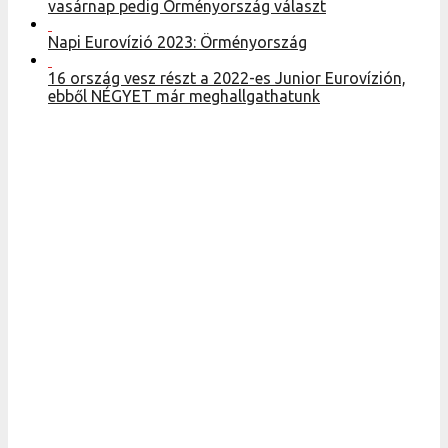
vasárnap pedig Örményország választ
Napi Eurovízió 2023: Örményország
16 ország vesz részt a 2022-es Junior Eurovízión,
ebből NÉGYET már meghallgathatunk