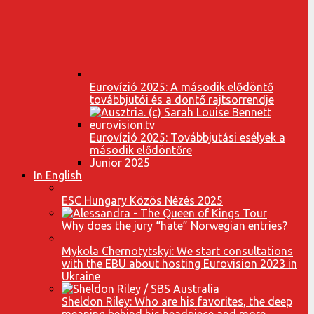
Eurovízió 2025: A második elődöntő
továbbjutói és a döntő rajtsorrendje
Eurovízió 2025: Továbbjutási esélyek a
második elődöntőre
Junior 2025
In English
ESC Hungary Közös Nézés 2025
Why does the jury “hate” Norwegian entries?
Mykola Chernotytskyi: We start consultations
with the EBU about hosting Eurovision 2023 in
Ukraine
Sheldon Riley: Who are his favorites, the deep
meaning behind his headpiece and more