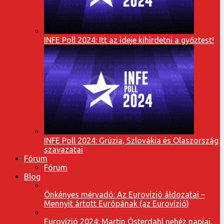
INFE Poll 2024: Itt az ideje kihirdetni a győztest!
INFE Poll 2024: Grúzia, Szlovákia és Olaszország
szavazatai
Fórum
Fórum
Blog
Önkényes mérvadó: Az Eurovízió áldozatai –
Mennyit ártott Európának (az Eurovízió)
Eurovízió 2024: Martin Österdahl nehéz napjai,