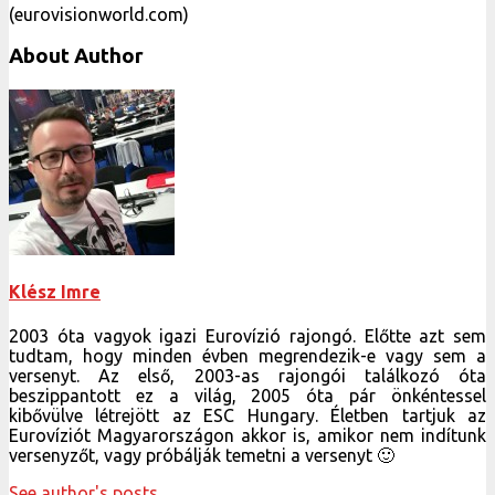
(eurovisionworld.com)
About Author
Klész Imre
2003 óta vagyok igazi Eurovízió rajongó. Előtte azt sem
tudtam, hogy minden évben megrendezik-e vagy sem a
versenyt. Az első, 2003-as rajongói találkozó óta
beszippantott ez a világ, 2005 óta pár önkéntessel
kibővülve létrejött az ESC Hungary. Életben tartjuk az
Eurovíziót Magyarországon akkor is, amikor nem indítunk
versenyzőt, vagy próbálják temetni a versenyt 🙂
See author's posts