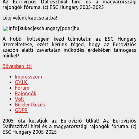
Az Eurovíziós Dalfesztivál hírei és a magyarországi
rajongók fóruma. (c) ESC Hungary 2005-2025
Lépj velünk kapcsolatba!
info[kukac]eschungary[pont]hu
A hobbi költségein kezd túlmutatni az ESC Hungary
üzemeltetése, ezért kérünk téged, hogy az Eurovíziós
szezon alatti zavartalan működés érdekében támogass
minket!
Bővebben itt!
Impresszum
GY.I.K.
Fórum
Rajongók
Volt
Bejelentkezés
GDPR
2005 óta kutatjuk az Eurovízió titkát! Az Eurovíziós
Dalfesztivál hírei és a magyarországi rajongók fóruma. (c)
ESC Hungary 2005-2025