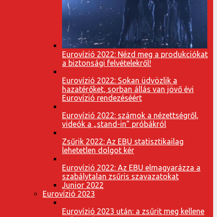
Eurovízió 2022: Nézd meg a produkciókat
a biztonsági felvételekről!
Eurovízió 2022: Sokan üdvözlik a
hazatérőket, sorban állás van jövő évi
Eurovízió rendezéséért
Eurovízió 2022: számok a nézettségről,
videók a „stand-in” próbákról
Zsűrik 2022: Az EBU statisztikailag
lehetetlen dolgot kér
Eurovízió 2022: Az EBU elmagyarázza a
szabálytalan zsűris szavazatokat
Junior 2022
Eurovízió 2023
Eurovízió 2023 után: a zsűrit meg kellene