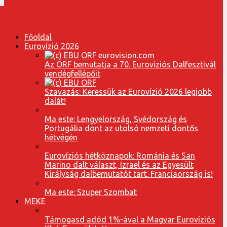
Főoldal
Eurovízió 2026
Az ORF bemutatja a 70. Eurovíziós Dalfesztivál
vendégfellépőit
Szavazás: Keressük az Eurovízió 2026 legjobb
dalát!
Ma este: Lengyelország, Svédország és
Portugália dönt az utolsó nemzeti döntős
hétvégén
Eurovíziós hétköznapok: Románia és San
Marino dalt választ, Izrael és az Egyesült
Királyság dalbemutatót tart. Franciaország is!
Ma este: Szuper Szombat
MEKE
Támogasd adód 1%-ával a Magyar Eurovíziós