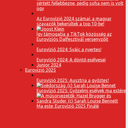
sértett fellebbezne, pedig soha nem is volt
ügy
Az Eurovízió 2024 számai: a magyar
szavazók bekerültek a top 10-be!
Így támogatja a TikTok közösség az
Eurovíziós Dalfesztivál versenyzőit
Eurovízió 2024: Svájc a nyertes!
Eurovízió 2024: A döntő esélyesei
Junior 2024
Eurovízió 2025
Eurovízió 2025: Ausztria a győztes!
Eurovízió 2025: Győzelmi esélyek ma estére
Ma este: Eurovízió 2025 Finálé