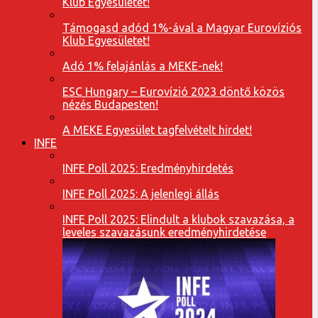
Klub Egyesületet!
Támogasd adód 1%-ával a Magyar Eurovíziós
Klub Egyesületet!
Adó 1% felajánlás a MEKE-nek!
ESC Hungary – Eurovízió 2023 döntő közös
nézés Budapesten!
A MEKE Egyesület tagfelvételt hirdet!
INFE
INFE Poll 2025: Eredményhirdetés
INFE Poll 2025: A jelenlegi állás
INFE Poll 2025: Elindult a klubok szavazása, a
leveles szavazásunk eredményhirdetése