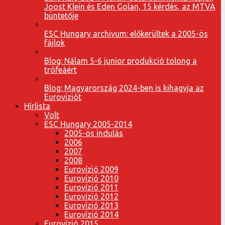
Joost Klein és Eden Golan, 15 kérdés, az MTVA
büntetője
ESC Hungary archivum: előkerültek a 2005-ös
fájlok
Blog: Nálam 5-6 junior produkció tolong a
trófeáért
Blog: Magyarország 2024-ben is kihagyja az
Eurovíziót
Hírlista
Volt
ESC Hungary 2005-2014
2005-ös indulás
2006
2007
2008
Eurovízió 2009
Eurovízió 2010
Eurovízió 2011
Eurovízió 2012
Eurovízió 2013
Eurovízió 2014
Eurovízió 2015