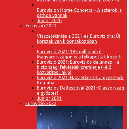
Eurovision Home Concerts – A sztárok is
otthon vannak
Junior 2020
Eurovízió 2021
Visszatekintés a 2021-es Eurovízióra: Új
korszak van kibontakozóban
Eurovízió 2021: 183 millió néző,
Magyarországon is a felkapottak között
Eurovízió 2021: Eurovíziós dalünnep – a
biztonsági felvételek premierje (+élő
közvetítés linkje)
Eurovízió 2021: Hazaérkeztek a győztesek
Rómába
Eurovíziós Dalfesztivál 2021: Olaszország
a győztes!
Junior 2021
Eurovízió 2022