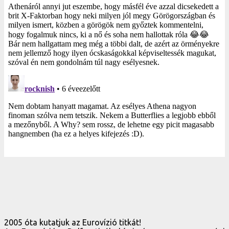
2005 óta kutatjuk az Eurovízió titkát!