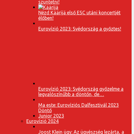
szüntetni!
Nézd Käärijä első ESC utáni koncertjét
élőben!
Eurovízió 2023: Svédország a győztes!
Eurovízió 2023: Svédország győzelme a
legvalószínűbb a döntőn, de…
Ma este: Eurovíziós Dalfesztivál 2023
Döntő
Junior 2023
Eurovízió 2024
Joost Klein ügy: Az ügyészség lezárta, a