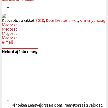
Kapcsolódo cikkek:
2020
,
Depi Evratesil
,
Hot
,
örményország
Megoszt
Megoszt
Megoszt
Megoszt
e-mail
Neked ajánluk még
Pénteken Lengyelország dönt, Németország válogat,