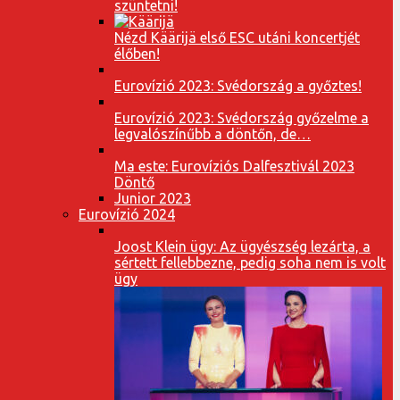
szüntetni!
Nézd Käärijä első ESC utáni koncertjét
élőben!
Eurovízió 2023: Svédország a győztes!
Eurovízió 2023: Svédország győzelme a
legvalószínűbb a döntőn, de…
Ma este: Eurovíziós Dalfesztivál 2023
Döntő
Junior 2023
Eurovízió 2024
Joost Klein ügy: Az ügyészség lezárta, a
sértett fellebbezne, pedig soha nem is volt
ügy