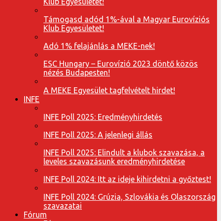
Klub Egyesületet!
Támogasd adód 1%-ával a Magyar Eurovíziós
Klub Egyesületet!
Adó 1% felajánlás a MEKE-nek!
ESC Hungary – Eurovízió 2023 döntő közös
nézés Budapesten!
A MEKE Egyesület tagfelvételt hirdet!
INFE
INFE Poll 2025: Eredményhirdetés
INFE Poll 2025: A jelenlegi állás
INFE Poll 2025: Elindult a klubok szavazása, a
leveles szavazásunk eredményhirdetése
INFE Poll 2024: Itt az ideje kihirdetni a győztest!
INFE Poll 2024: Grúzia, Szlovákia és Olaszország
szavazatai
Fórum