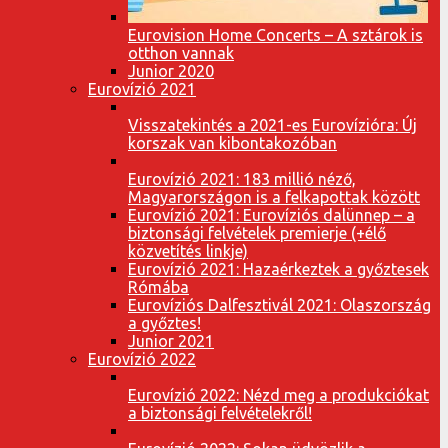
Eurovision Home Concerts – A sztárok is
otthon vannak
Junior 2020
Eurovízió 2021
Visszatekintés a 2021-es Eurovízióra: Új
korszak van kibontakozóban
Eurovízió 2021: 183 millió néző,
Magyarországon is a felkapottak között
Eurovízió 2021: Eurovíziós dalünnep – a
biztonsági felvételek premierje (+élő
közvetítés linkje)
Eurovízió 2021: Hazaérkeztek a győztesek
Rómába
Eurovíziós Dalfesztivál 2021: Olaszország
a győztes!
Junior 2021
Eurovízió 2022
Eurovízió 2022: Nézd meg a produkciókat
a biztonsági felvételekről!