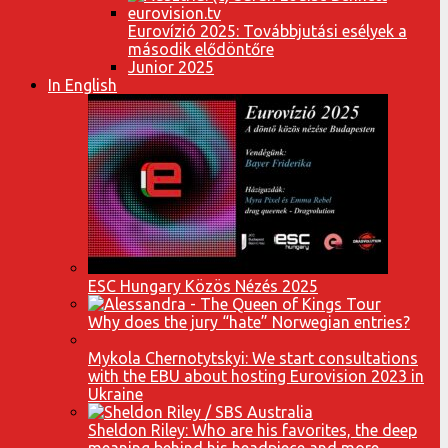
Eurovízió 2025: Továbbjutási esélyek a
második elődöntőre
Junior 2025
In English
ESC Hungary Közös Nézés 2025
Why does the jury “hate” Norwegian entries?
Mykola Chernotytskyi: We start consultations
with the EBU about hosting Eurovision 2023 in
Ukraine
Sheldon Riley: Who are his favorites, the deep
meaning behind his headpiece and more