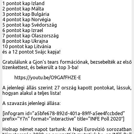
1 pontot kap Izland
2 pontot kap Málta
3 pontot kap Bulgária
4 pontot kap Norvégia
5 pontot kap Svédország
6 pontot kap Izrael
7 pontot kap Olaszország
8 pontot kap Ukrajna
10 pontot kap Litvánia
és a 12 pontot Svájc kapja!
Gratulálunk a Gjon’s tears formációnak, bezsebelték az első
tizenkettest, és bekerült a top 3-ba!
https://youtu.be/O9GAfFHZE-E
A jelenlegi állás szerint 27 ország kapott pontokat, lássuk,
hogyan alakul a teljes lista!
A szavazás jelenlegi állása:
[infogram id=”a5bfe678-892d-401a-89ff-a5ee4fccbded”
prefix=”Y7n” format=”interactive” title=”INFE Poll 2020″]
Holnap német napot tartunk: A Napi Eurovízió sorozatban