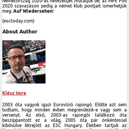
Németország 2020-as nevezettjét mutatjuk be, az INFE Poll
2020 szavazáson pedig a német klub pontjait ismerhetjük
meg.
Auf Wiedersehen
!
(esctoday.com)
About Author
Klész Imre
2003 óta vagyok igazi Eurovízió rajongó. Előtte azt sem
tudtam, hogy minden évben megrendezik-e vagy sem a
versenyt. Az első, 2003-as rajongói találkozó óta
beszippantott ez a világ, 2005 óta pár önkéntessel
kibővülve létrejött az ESC Hungary. Életben tartjuk az