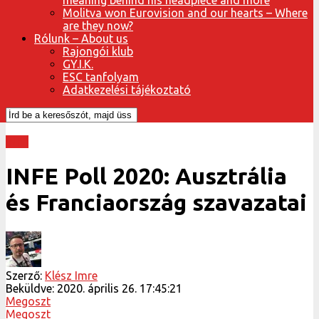
Molitva won Eurovision and our hearts – Where
are they now?
Rólunk – About us
Rajongói klub
GY.I.K.
ESC tanfolyam
Adatkezelési tájékoztató
INFE
INFE Poll 2020: Ausztrália
és Franciaország szavazatai
Szerző:
Klész Imre
Beküldve:
2020. április 26. 17:45:21
Megoszt
Megoszt