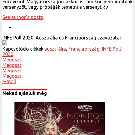
Eurovíziót Magyarországon akkor is, amikor nem indítunk
versenyzőt, vagy próbálják temetni a versenyt 🙂
See author's posts
INFE Poll 2020: Ausztrália és Franciaország szavazatai
Kapcsolódo cikkek:
ausztrália
,
Franciaország
,
INFE Poll
2020
Megoszt
Megoszt
Megoszt
Megoszt
e-mail
Neked ajánluk még