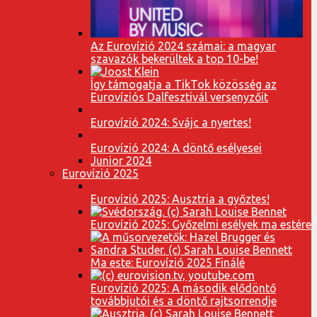
Az Eurovízió 2024 számai: a magyar
szavazók bekerültek a top 10-be!
Így támogatja a TikTok közösség az
Eurovíziós Dalfesztivál versenyzőit
Eurovízió 2024: Svájc a nyertes!
Eurovízió 2024: A döntő esélyesei
Junior 2024
Eurovízió 2025
Eurovízió 2025: Ausztria a győztes!
Eurovízió 2025: Győzelmi esélyek ma estére
Ma este: Eurovízió 2025 Finálé
Eurovízió 2025: A második elődöntő
továbbjutói és a döntő rajtsorrendje