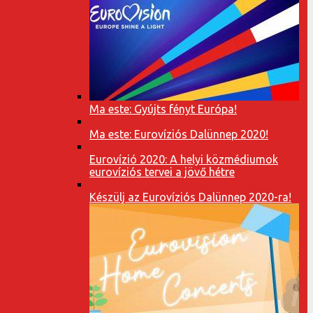
Ma este: Gyújts fényt Európa!
Ma este: Eurovíziós Dalünnep 2020!
Eurovízió 2020: A helyi közmédiumok
eurovíziós tervei a jövő hétre
Készülj az Eurovíziós Dalünnep 2020-ra!