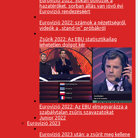
Eurovízió 2022: Sokan üdvözlik a
hazatérőket, sorban állás van jövő évi
Eurovízió rendezéséért
Eurovízió 2022: számok a nézettségről,
videók a „stand-in” próbákról
Zsűrik 2022: Az EBU statisztikailag
lehetetlen dolgot kér
Eurovízió 2022: Az EBU elmagyarázza a
szabálytalan zsűris szavazatokat
Junior 2022
Eurovízió 2023
Eurovízió 2023 után: a zsűrit meg kellene