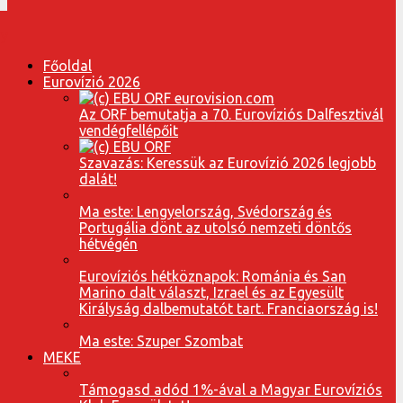
Főoldal
Eurovízió 2026
Az ORF bemutatja a 70. Eurovíziós Dalfesztivál
vendégfellépőit
Szavazás: Keressük az Eurovízió 2026 legjobb
dalát!
Ma este: Lengyelország, Svédország és
Portugália dönt az utolsó nemzeti döntős
hétvégén
Eurovíziós hétköznapok: Románia és San
Marino dalt választ, Izrael és az Egyesült
Királyság dalbemutatót tart. Franciaország is!
Ma este: Szuper Szombat
MEKE
Támogasd adód 1%-ával a Magyar Eurovíziós