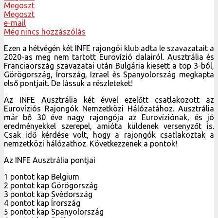
Megoszt
Megoszt
e-mail
Még nincs hozzászólás
Ezen a hétvégén két INFE rajongói klub adta le szavazatait a
2020-as meg nem tartott Eurovízió dalairól. Ausztrália és
Franciaország szavazatai után Bulgária kiesett a top 3-ból,
Görögország, Írország, Izrael és Spanyolország megkapta
első pontjait. De lássuk a részleteket!
Az INFE Ausztrália két évvel ezelőtt csatlakozott az
Eurovíziós Rajongók Nemzetközi Hálózatához. Ausztrália
már bő 30 éve nagy rajongója az Eurovíziónak, és jó
eredményekkel szerepel, amióta küldenek versenyzőt is.
Csak idő kérdése volt, hogy a rajongók csatlakoztak a
nemzetközi hálózathoz. Következzenek a pontok!
Az INFE Ausztrália pontjai
1 pontot kap Belgium
2 pontot kap Görögország
3 pontot kap Svédország
4 pontot kap Írország
5 pontot kap Spanyolország