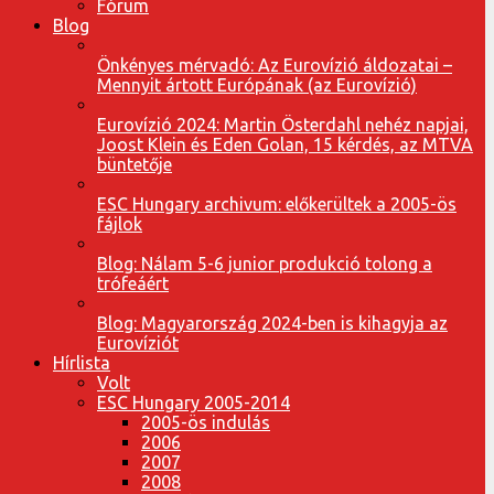
Fórum
Blog
Önkényes mérvadó: Az Eurovízió áldozatai –
Mennyit ártott Európának (az Eurovízió)
Eurovízió 2024: Martin Österdahl nehéz napjai,
Joost Klein és Eden Golan, 15 kérdés, az MTVA
büntetője
ESC Hungary archivum: előkerültek a 2005-ös
fájlok
Blog: Nálam 5-6 junior produkció tolong a
trófeáért
Blog: Magyarország 2024-ben is kihagyja az
Eurovíziót
Hírlista
Volt
ESC Hungary 2005-2014
2005-ös indulás
2006
2007
2008