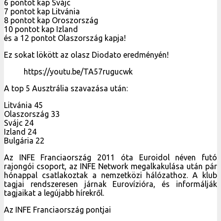
6 pontot kap Svájc
7 pontot kap Litvánia
8 pontot kap Oroszország
10 pontot kap Izland
és a 12 pontot Olaszország kapja!
Ez sokat lökött az olasz Diodato eredményén!
https://youtu.be/TA57rugucwk
A top 5 Ausztrália szavazása után:
Litvánia 45
Olaszország 33
Svájc 24
Izland 24
Bulgária 22
Az INFE Franciaország 2011 óta Euroidol néven futó
rajongói csoport, az INFE Network megalkakulása után pár
hónappal csatlakoztak a nemzetközi hálózathoz. A klub
tagjai rendszeresen járnak Eurovízióra, és informálják
tagjaikat a legújabb hírekről.
Az INFE Franciaország pontjai