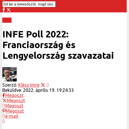
INFE
INFE Poll 2022:
Franciaország és
Lengyelország szavazatai
Szerző:
Klész Imre
Beküldve:
2022. április 19. 19:24:33
Megoszt
Megoszt
Megoszt
Megoszt
e-mail