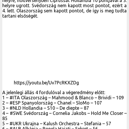
helyre, holtversenyben Ciprussal. Hollandia 10 pontjával a 3.
helyre ugrott. Svédország nem kapott most pontot, ezért a
4. lett. Olaszország sem kapott pontot, de így is meg tudta
tartani elsőségét.
https://youtu.be/Uv7PcRKXZDg
A jelenlegi állás 4 fordulóval a végeredmény előtt:
1 – #ITA Olaszország – Mahmood & Blanco – Brividi – 109
2 – #ESP Spanyolország – Chanel – SloMo – 107
3 – #NLD Hollandia – S10 – De diepte – 87
4 – #SWE Svédország – Cornelia Jakobs – Hold Me Closer –
85
5 – #UKR Ukrajna – Kalush Orchestra – Stefania – 57
6 – #ALB Albánia – Ronela Hajati – Sekret – 56