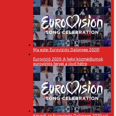
Ma este: Eurovíziós Dalünnep 2020!
Eurovízió 2020: A helyi közmédiumok
eurovíziós tervei a jövő hétre
Készülj az Eurovíziós Dalünnep 2020-ra!