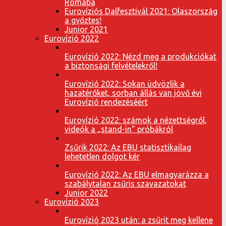
Rómába
Eurovíziós Dalfesztivál 2021: Olaszország
a győztes!
Junior 2021
Eurovízió 2022
Eurovízió 2022: Nézd meg a produkciókat
a biztonsági felvételekről!
Eurovízió 2022: Sokan üdvözlik a
hazatérőket, sorban állás van jövő évi
Eurovízió rendezéséért
Eurovízió 2022: számok a nézettségről,
videók a „stand-in” próbákról
Zsűrik 2022: Az EBU statisztikailag
lehetetlen dolgot kér
Eurovízió 2022: Az EBU elmagyarázza a
szabálytalan zsűris szavazatokat
Junior 2022
Eurovízió 2023
Eurovízió 2023 után: a zsűrit meg kellene