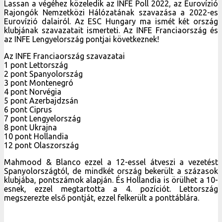
Lassan a végéhez közeledik az INFE Poll 2022, az Eurovízió
Rajongók Nemzetközi Hálózatának szavazása a 2022-es
Eurovízió dalairól. Az ESC Hungary ma ismét két ország
klubjának szavazatait ismerteti. Az INFE Franciaország és
az INFE Lengyelország pontjai következnek!
Az INFE Franciaország szavazatai
1 pont Lettország
2 pont Spanyolország
3 pont Montenegró
4 pont Norvégia
5 pont Azerbajdzsán
6 pont Ciprus
7 pont Lengyelország
8 pont Ukrajna
10 pont Hollandia
12 pont Olaszország
Mahmood & Blanco ezzel a 12-essel átveszi a vezetést
Spanyolországtól, de mindkét ország bekerült a százasok
klubjába, pontszámok alapján. És Hollandia is örülhet a 10-
esnek, ezzel megtartotta a 4. pozíciót. Lettország
megszerezte első pontját, ezzel felkerült a ponttáblára.