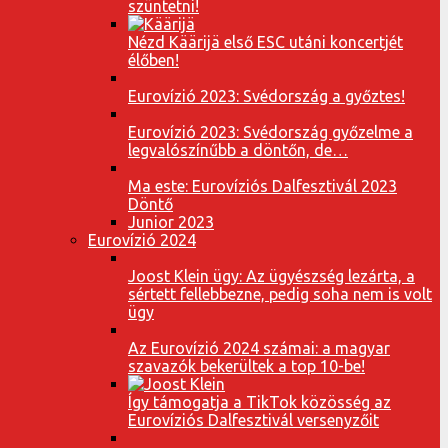
szüntetni!
Nézd Käärijä első ESC utáni koncertjét
élőben!
Eurovízió 2023: Svédország a győztes!
Eurovízió 2023: Svédország győzelme a
legvalószínűbb a döntőn, de…
Ma este: Eurovíziós Dalfesztivál 2023
Döntő
Junior 2023
Eurovízió 2024
Joost Klein ügy: Az ügyészség lezárta, a
sértett fellebbezne, pedig soha nem is volt
ügy
Az Eurovízió 2024 számai: a magyar
szavazók bekerültek a top 10-be!
Így támogatja a TikTok közösség az
Eurovíziós Dalfesztivál versenyzőit