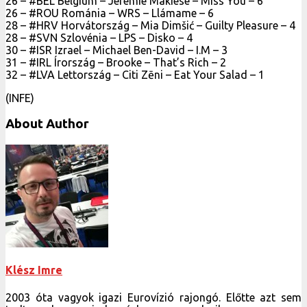
26 – #BEL Belgium – Jérémie Makiese – Miss You – 6
26 – #ROU Románia – WRS – Llámame – 6
28 – #HRV Horvátország – Mia Dimšić – Guilty Pleasure – 4
28 – #SVN Szlovénia – LPS – Disko – 4
30 – #ISR Izrael – Michael Ben-David – I.M – 3
31 – #IRL Írország – Brooke – That’s Rich – 2
32 – #LVA Lettország – Citi Zēni – Eat Your Salad – 1
(INFE)
About Author
Klész Imre
2003 óta vagyok igazi Eurovízió rajongó. Előtte azt sem