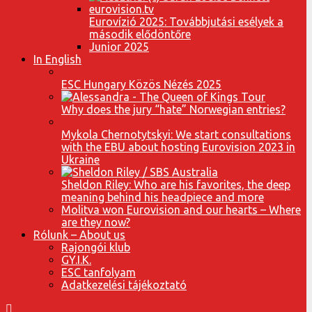
Eurovízió 2025: Továbbjutási esélyek a
második elődöntőre
Junior 2025
In English
ESC Hungary Közös Nézés 2025
Why does the jury “hate” Norwegian entries?
Mykola Chernotytskyi: We start consultations
with the EBU about hosting Eurovision 2023 in
Ukraine
Sheldon Riley: Who are his favorites, the deep
meaning behind his headpiece and more
Molitva won Eurovision and our hearts – Where
are they now?
Rólunk – About us
Rajongói klub
GY.I.K.
ESC tanfolyam
Adatkezelési tájékoztató