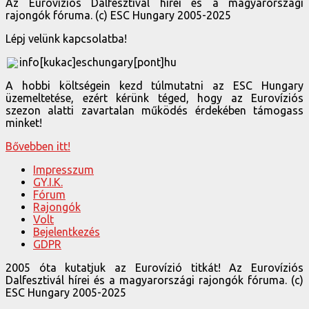
Az Eurovíziós Dalfesztivál hírei és a magyarországi
rajongók fóruma. (c) ESC Hungary 2005-2025
Lépj velünk kapcsolatba!
info[kukac]eschungary[pont]hu
A hobbi költségein kezd túlmutatni az ESC Hungary
üzemeltetése, ezért kérünk téged, hogy az Eurovíziós
szezon alatti zavartalan működés érdekében támogass
minket!
Bővebben itt!
Impresszum
GY.I.K.
Fórum
Rajongók
Volt
Bejelentkezés
GDPR
2005 óta kutatjuk az Eurovízió titkát! Az Eurovíziós
Dalfesztivál hírei és a magyarországi rajongók fóruma. (c)
ESC Hungary 2005-2025