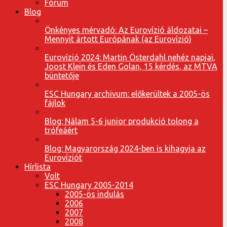
Fórum
Blog
Önkényes mérvadó: Az Eurovízió áldozatai –
Mennyit ártott Európának (az Eurovízió)
Eurovízió 2024: Martin Österdahl nehéz napjai,
Joost Klein és Eden Golan, 15 kérdés, az MTVA
büntetője
ESC Hungary archivum: előkerültek a 2005-ös
fájlok
Blog: Nálam 5-6 junior produkció tolong a
trófeáért
Blog: Magyarország 2024-ben is kihagyja az
Eurovíziót
Hírlista
Volt
ESC Hungary 2005-2014
2005-ös indulás
2006
2007
2008