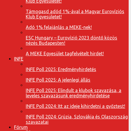
Klub Egyesületet!
Támogasd adód 1%-ával a Magyar Eurovíziós
Klub Egyesületet!
Adó 1% felajánlás a MEKE-nek!
ESC Hungary – Eurovízió 2023 döntő közös
nézés Budapesten!
A MEKE Egyesület tagfelvételt hirdet!
INFE
INFE Poll 2025: Eredményhirdetés
INFE Poll 2025: A jelenlegi állás
INFE Poll 2025: Elindult a klubok szavazása, a
leveles szavazásunk eredményhirdetése
INFE Poll 2024: Itt az ideje kihirdetni a győztest!
INFE Poll 2024: Grúzia, Szlovákia és Olaszország
szavazatai
Fórum