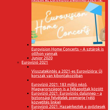
Eurovision Home Concerts – A sztárok is
otthon vannak
Junior 2020
Eurovízió 2021
Visszatekintés a 2021-es Eurovízióra: Új
korszak van kibontakozóban
Eurovízió 2021: 183 millió néző,
Magyarországon is a felkapottak között
Eurovízió 2021: Eurovíziós dalünnep – a
biztonsági felvételek premierje (+élő
közvetítés linkje)
Eurovízió 2021: Hazaérkeztek a győztesek