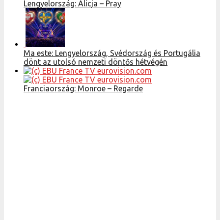
Lengyelország: Alicja – Pray
Ma este: Lengyelország, Svédország és Portugália
dönt az utolsó nemzeti döntős hétvégén
Franciaország: Monroe – Regarde