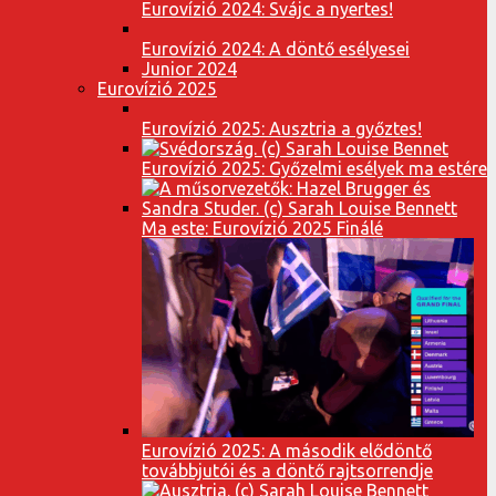
Eurovízió 2024: Svájc a nyertes!
Eurovízió 2024: A döntő esélyesei
Junior 2024
Eurovízió 2025
Eurovízió 2025: Ausztria a győztes!
Eurovízió 2025: Győzelmi esélyek ma estére
Ma este: Eurovízió 2025 Finálé
Eurovízió 2025: A második elődöntő
továbbjutói és a döntő rajtsorrendje