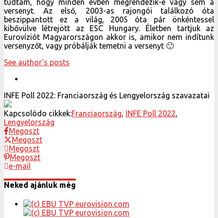
tudtam, hogy minden évben megrendezik-e vagy sem a
versenyt. Az első, 2003-as rajongói találkozó óta
beszippantott ez a világ, 2005 óta pár önkéntessel
kibővülve létrejött az ESC Hungary. Életben tartjuk az
Eurovíziót Magyarországon akkor is, amikor nem indítunk
versenyzőt, vagy próbálják temetni a versenyt 🙂
See author's posts
INFE Poll 2022: Franciaország és Lengyelország szavazatai
Kapcsolódo cikkek:
Franciaország
,
INFE Poll 2022
,
Lengyelország
Megoszt
Megoszt
Megoszt
Megoszt
e-mail
Neked ajánluk még