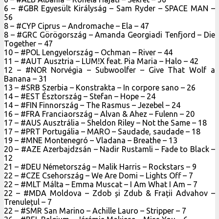
6 – #GBR Egyesült Királyság – Sam Ryder – SPACE MAN –
56
8 – #CYP Ciprus – Andromache – Ela – 47
8 – #GRC Görögország – Amanda Georgiadi Tenfjord – Die
Together – 47
10 – #POL Lengyelország – Ochman – River – 44
11 – #AUT Ausztria – LUM!X feat. Pia Maria – Halo – 42
12 – #NOR Norvégia – Subwoolfer – Give That Wolf a
Banana – 31
13 – #SRB Szerbia – Konstrakta – In corpore sano – 26
14 – #EST Észtország – Stefan – Hope – 24
14 – #FIN Finnország – The Rasmus – Jezebel – 24
16 – #FRA Franciaország – Alvan & Ahez – Fulenn – 20
17 – #AUS Ausztrália – Sheldon Riley – Not the Same – 18
17 – #PRT Portugália – MARO – Saudade, saudade – 18
19 – #MNE Montenegró – Vladana – Breathe – 13
20 – #AZE Azerbajdzsán – Nadir Rustamli – Fade to Black –
12
21 – #DEU Németország – Malik Harris – Rockstars – 9
22 – #CZE Csehország – We Are Domi – Lights Off – 7
22 – #MLT Málta – Emma Muscat – I Am What I Am – 7
22 – #MDA Moldova – Zdob și Zdub & Frații Advahov –
Trenulețul – 7
22 – #SMR San Marino – Achille Lauro – Stripper – 7