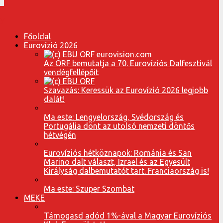
Főoldal
Eurovízió 2026
Az ORF bemutatja a 70. Eurovíziós Dalfesztivál
vendégfellépőit
Szavazás: Keressük az Eurovízió 2026 legjobb
dalát!
Ma este: Lengyelország, Svédország és
Portugália dönt az utolsó nemzeti döntős
hétvégén
Eurovíziós hétköznapok: Románia és San
Marino dalt választ, Izrael és az Egyesült
Királyság dalbemutatót tart. Franciaország is!
Ma este: Szuper Szombat
MEKE
Támogasd adód 1%-ával a Magyar Eurovíziós