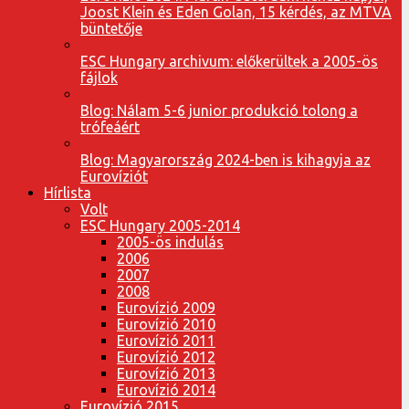
Joost Klein és Eden Golan, 15 kérdés, az MTVA
büntetője
ESC Hungary archivum: előkerültek a 2005-ös
fájlok
Blog: Nálam 5-6 junior produkció tolong a
trófeáért
Blog: Magyarország 2024-ben is kihagyja az
Eurovíziót
Hírlista
Volt
ESC Hungary 2005-2014
2005-ös indulás
2006
2007
2008
Eurovízió 2009
Eurovízió 2010
Eurovízió 2011
Eurovízió 2012
Eurovízió 2013
Eurovízió 2014
Eurovízió 2015