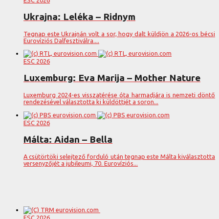
Ukrajna: Leléka – Ridnym
Tegnap este Ukrajnán volt a sor, hogy dalt küldjön a 2026-os bécsi
Eurovíziós Dalfesztiválra....
ESC 2026
Luxemburg: Eva Marija – Mother Nature
Luxemburg 2024-es visszatérése óta harmadjára is nemzeti döntő
rendezésével választotta ki küldöttjét a soron...
ESC 2026
Málta: Aidan – Bella
A csütörtöki selejtező forduló után tegnap este Málta kiválasztotta
versenyzőjét a jubileumi, 70. Eurovíziós...
ESC 2026