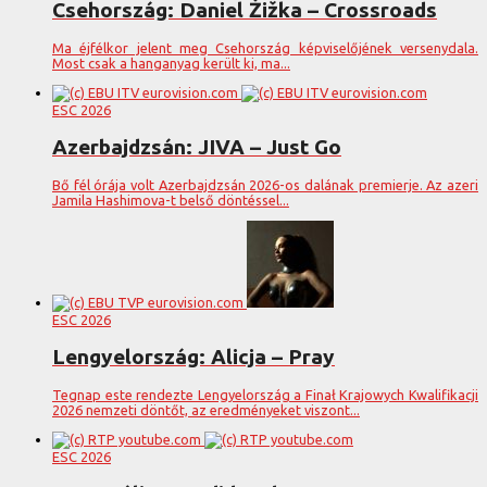
Csehország: Daniel Žižka – Crossroads
Ma éjfélkor jelent meg Csehország képviselőjének versenydala.
Most csak a hanganyag került ki, ma...
ESC 2026
Azerbajdzsán: JIVA – Just Go
Bő fél órája volt Azerbajdzsán 2026-os dalának premierje. Az azeri
Jamila Hashimova-t belső döntéssel...
ESC 2026
Lengyelország: Alicja – Pray
Tegnap este rendezte Lengyelország a Finał Krajowych Kwalifikacji
2026 nemzeti döntőt, az eredményeket viszont...
ESC 2026