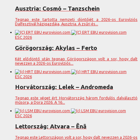
Ausztria: Cosmó – Tanzschein
Tegnap este tartotta nemzeti döntőjét a 2026-os Eurovíziós
Dalfesztivál házigazdája, Ausztria. A zsűri és...
ESC 2026
Görögország: Akylas – Ferto
Két elődöntő után tegnap Görögországon volt a sor, hogy dalt
nevezzen a 2026-os Eurovíziós...
ESC 2026
Horvátország: Lelek – Andromeda
Tegnap este véget ért Horvátország három fordulós dalválasztó
műsora, a Dora 2026. A 16...
ESC 2026
Lettország: Atvara – Ēnā
Tegnap este Lettországon volt a sor, hogy dalt nevezzen a 2026-os