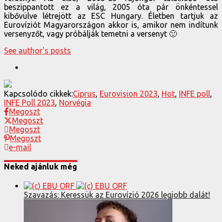
beszippantott ez a világ, 2005 óta pár önkéntessel
kibővülve létrejött az ESC Hungary. Életben tartjuk az
Eurovíziót Magyarországon akkor is, amikor nem indítunk
versenyzőt, vagy próbálják temetni a versenyt 🙂
See author's posts
Kapcsolódo cikkek:
Ciprus
,
Eurovision 2023
,
Hot
,
INFE poll
,
INFE Poll 2023
,
Norvégia
Megoszt
Megoszt
Megoszt
Megoszt
e-mail
Neked ajánluk még
Szavazás: Keressük az Eurovízió 2026 legjobb dalát!