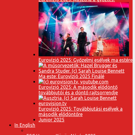
Eurovízió 2025: Győzelmi esélyek ma estére
Ma este: Eurovízió 2025 Finálé
Eurovízió 2025: A második elődöntő
továbbjutói és a döntő rajtsorrendje
Eurovízió 2025: Továbbjutási esélyek a
második elődöntőre
Junior 2025
In English