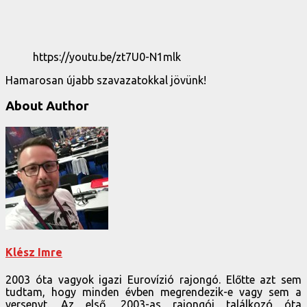
https://youtu.be/zt7U0-N1mlk
Hamarosan újabb szavazatokkal jövünk!
About Author
Klész Imre
2003 óta vagyok igazi Eurovízió rajongó. Előtte azt sem
tudtam, hogy minden évben megrendezik-e vagy sem a
versenyt. Az első, 2003-as rajongói találkozó óta