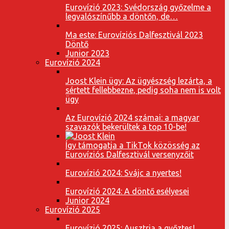
Eurovízió 2023: Svédország győzelme a
legvalószínűbb a döntőn, de…
Ma este: Eurovíziós Dalfesztivál 2023
Döntő
Junior 2023
Eurovízió 2024
Joost Klein ügy: Az ügyészség lezárta, a
sértett fellebbezne, pedig soha nem is volt
ügy
Az Eurovízió 2024 számai: a magyar
szavazók bekerültek a top 10-be!
Így támogatja a TikTok közösség az
Eurovíziós Dalfesztivál versenyzőit
Eurovízió 2024: Svájc a nyertes!
Eurovízió 2024: A döntő esélyesei
Junior 2024
Eurovízió 2025
Eurovízió 2025: Ausztria a győztes!