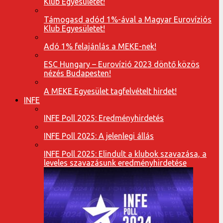
Klub Egyesületet!
Támogasd adód 1%-ával a Magyar Eurovíziós
Klub Egyesületet!
Adó 1% felajánlás a MEKE-nek!
ESC Hungary – Eurovízió 2023 döntő közös
nézés Budapesten!
A MEKE Egyesület tagfelvételt hirdet!
INFE
INFE Poll 2025: Eredményhirdetés
INFE Poll 2025: A jelenlegi állás
INFE Poll 2025: Elindult a klubok szavazása, a
leveles szavazásunk eredményhirdetése