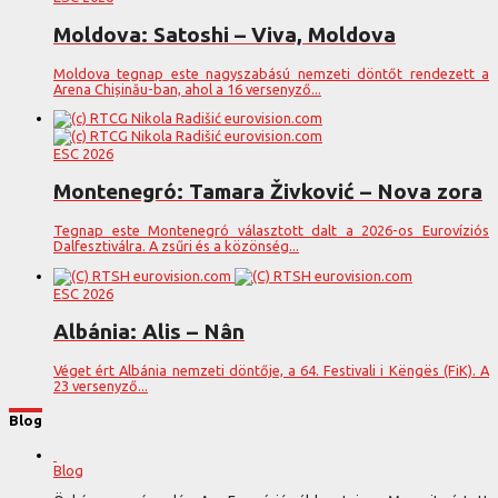
Moldova: Satoshi – Viva, Moldova
Moldova tegnap este nagyszabású nemzeti döntőt rendezett a
Arena Chișinău-ban, ahol a 16 versenyző...
ESC 2026
Montenegró: Tamara Živković – Nova zora
Tegnap este Montenegró választott dalt a 2026-os Eurovíziós
Dalfesztiválra. A zsűri és a közönség...
ESC 2026
Albánia: Alis – Nân
Véget ért Albánia nemzeti döntője, a 64. Festivali i Këngës (FiK). A
23 versenyző...
Blog
Blog