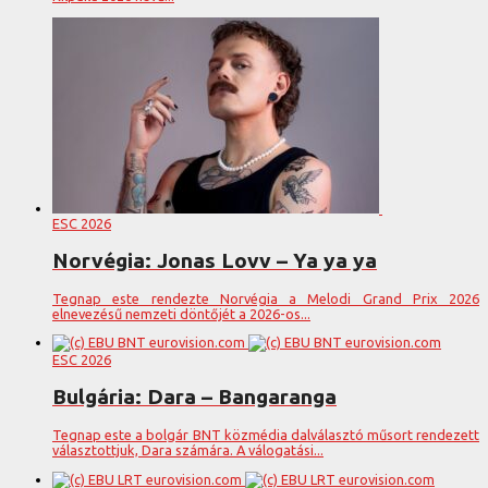
ESC 2026
Norvégia: Jonas Lovv – Ya ya ya
Tegnap este rendezte Norvégia a Melodi Grand Prix 2026
elnevezésű nemzeti döntőjét a 2026-os...
ESC 2026
Bulgária: Dara – Bangaranga
Tegnap este a bolgár BNT közmédia dalválasztó műsort rendezett
választottjuk, Dara számára. A válogatási...