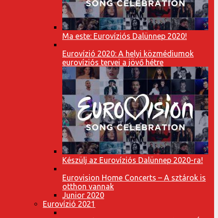
Ma este: Eurovíziós Dalünnep 2020!
Eurovízió 2020: A helyi közmédiumok
eurovíziós tervei a jövő hétre
Készülj az Eurovíziós Dalünnep 2020-ra!
Eurovision Home Concerts – A sztárok is
otthon vannak
Junior 2020
Eurovízió 2021