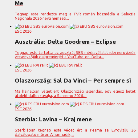
Me
Tegnap este rendezte meg a TVR román közmédia a Selecția
Națională 2026 nevű nemzeti...
ESC 2026
Ausztrália: Delta Goodrem – Eclipse
Tegnap este tartotta az ausztrál SBS médiavállalat idei eurovíziós
versenyzőjük dalpremierjét a YouTube-on. Delta...
ESC 2026
Olaszország: Sal Da Vinci – Per sempre sì
Ma hajnalban véget ért Olaszország legendás, egy egész hetet
átölelő dalfesztiválja, a Sanremo 2026....
ESC 2026
Szerbia: Lavina – Kraj mene
Szerbiában tegnap este véget ért a Pesma za Evroviziju 26
dalválogató műsor. A harmadik,...