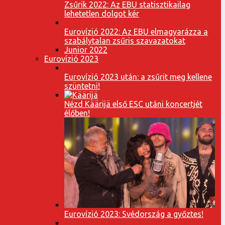
Zsűrik 2022: Az EBU statisztikailag
lehetetlen dolgot kér
Eurovízió 2022: Az EBU elmagyarázza a
szabálytalan zsűris szavazatokat
Junior 2022
Eurovízió 2023
Eurovízió 2023 után: a zsűrit meg kellene
szüntetni!
Nézd Käärijä első ESC utáni koncertjét
élőben!
Eurovízió 2023: Svédország a győztes!