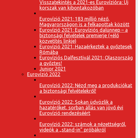
Visszatekintés a 2021-es Eurovízióra: Új
korszak van kibontakozóban
Eurovízió 2021: 183 millió néző,
Magyarországon is a felkapottak között
Eurovízió 2021: Eurovíziós dalünnep – a
biztonsági felvételek premierje (+élő
közvetítés linkje)
Eurovízió 2021: Hazaérkeztek a győztesek
Rómába
Eurovíziós Dalfesztivál 2021: Olaszország
a győztes!
Junior 2021
Eurovízió 2022
Eurovízió 2022: Nézd meg a produkciókat
a biztonsági felvételekről!
Eurovízió 2022: Sokan üdvözlik a
hazatérőket, sorban állás van jövő évi
Eurovízió rendezéséért
Eurovízió 2022: számok a nézettségről,
videók a „stand-in” próbákról