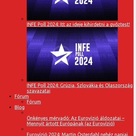
INFE Poll 2024: Itt az ideje kihirdetni a győztest!
INFE Poll 2024: Grúzia, Szlovákia és Olaszország
szavazatai
Fórum
Fórum
Blog
Önkényes mérvadó: Az Eurovízió áldozatai –
Mennyit ártott Európának (az Eurovízió)
Eurovízió 2024: Martin Österdahl nehéz napjai,