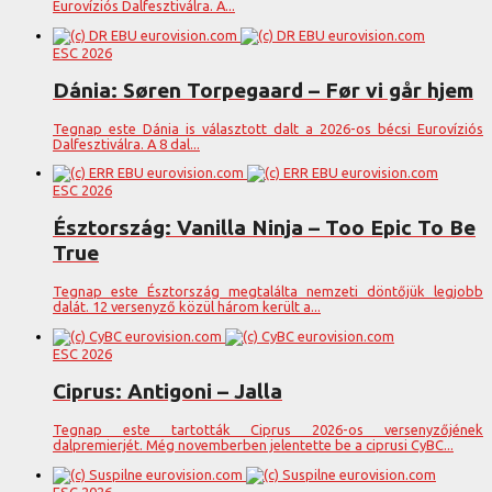
Eurovíziós Dalfesztiválra. A...
ESC 2026
Dánia: Søren Torpegaard – Før vi går hjem
Tegnap este Dánia is választott dalt a 2026-os bécsi Eurovíziós
Dalfesztiválra. A 8 dal...
ESC 2026
Észtország: Vanilla Ninja – Too Epic To Be
True
Tegnap este Észtország megtalálta nemzeti döntőjük legjobb
dalát. 12 versenyző közül három került a...
ESC 2026
Ciprus: Antigoni – Jalla
Tegnap este tartották Ciprus 2026-os versenyzőjének
dalpremierjét. Még novemberben jelentette be a ciprusi CyBC...
ESC 2026