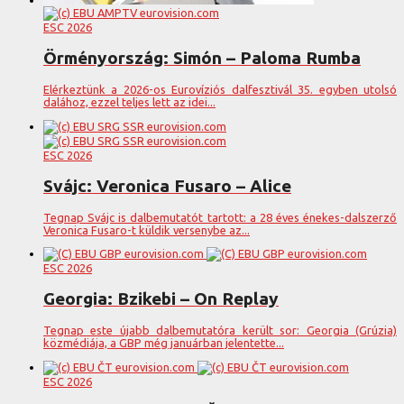
ESC 2026
Örményország: Simón – Paloma Rumba
Elérkeztünk a 2026-os Eurovíziós dalfesztivál 35. egyben utolsó
dalához, ezzel teljes lett az idei...
ESC 2026
Svájc: Veronica Fusaro – Alice
Tegnap Svájc is dalbemutatót tartott: a 28 éves énekes-dalszerző
Veronica Fusaro-t küldik versenybe az...
ESC 2026
Georgia: Bzikebi – On Replay
Tegnap este újabb dalbemutatóra került sor: Georgia (Grúzia)
közmédiája, a GBP még januárban jelentette...
ESC 2026