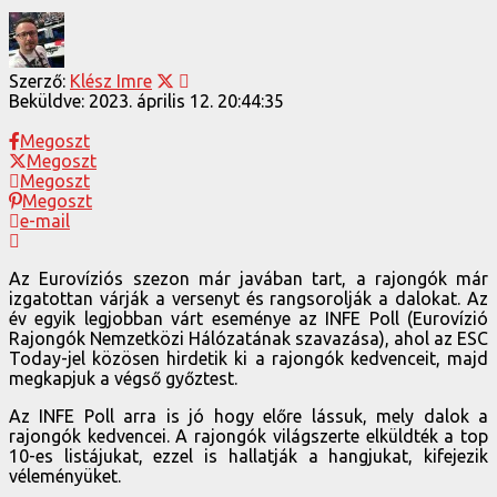
Szerző:
Klész Imre
Beküldve:
2023. április 12. 20:44:35
Megoszt
Megoszt
Megoszt
Megoszt
e-mail
Az Eurovíziós szezon már javában tart, a rajongók már
izgatottan várják a versenyt és rangsorolják a dalokat. Az
év egyik legjobban várt eseménye az INFE Poll (Eurovízió
Rajongók Nemzetközi Hálózatának szavazása), ahol az ESC
Today-jel közösen hirdetik ki a rajongók kedvenceit, majd
megkapjuk a végső győztest.
Az INFE Poll arra is jó hogy előre lássuk, mely dalok a
rajongók kedvencei. A rajongók világszerte elküldték a top
10-es listájukat, ezzel is hallatják a hangjukat, kifejezik
véleményüket.