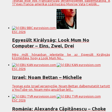
Tegnap este volt Franciaország versenyzőjének dalbemutatója. A
17 éves francia-amerikai származású Monroe Vata-t jelölik...
ESC 2026
Egyesült Királyság: Look Mum No
Computer – Eins, Zwei, Drei
Még múlt hónapban jelentette be az Egyesült Királyság
közmédiája, hogy a Look Mum No...
ESC 2026
Izrael: Noam Bettan – Michelle
Tegnap este Izrael versenyzője, Noam Bettan dalbemutatót tartott
a YouTube-on. Noam még januárban lett...
ESC 2026
Románia: Alexandra Căpitănescu – Choke