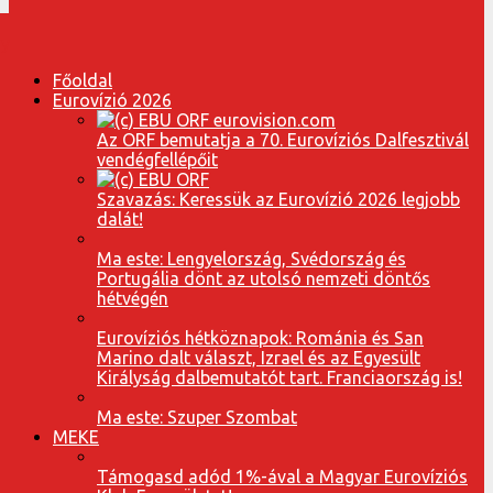
Főoldal
Eurovízió 2026
Az ORF bemutatja a 70. Eurovíziós Dalfesztivál
vendégfellépőit
Szavazás: Keressük az Eurovízió 2026 legjobb
dalát!
Ma este: Lengyelország, Svédország és
Portugália dönt az utolsó nemzeti döntős
hétvégén
Eurovíziós hétköznapok: Románia és San
Marino dalt választ, Izrael és az Egyesült
Királyság dalbemutatót tart. Franciaország is!
Ma este: Szuper Szombat
MEKE
Támogasd adód 1%-ával a Magyar Eurovíziós