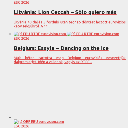
ESC 2026
Litvánia: Lion Ceccah – Sólo quiero más
Litvánia 40 dal és 5 forduló után tegnap döntést hozott eurovíziós
képviselőjükről. A 11...
ESC 2026
Belgium: Essyla – Dancing on the Ice
Múlt héten tartotta meg Belgium eurovíziós nevezettjük
dalpremierjét. Idén a vallonok, vagyis az RTBF...
ESC 2026