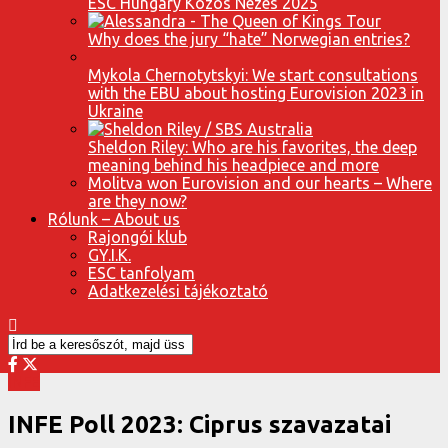
ESC Hungary Közös Nézés 2025
Why does the jury “hate” Norwegian entries?
Mykola Chernotytskyi: We start consultations
with the EBU about hosting Eurovision 2023 in
Ukraine
Sheldon Riley: Who are his favorites, the deep
meaning behind his headpiece and more
Molitva won Eurovision and our hearts – Where
are they now?
Rólunk – About us
Rajongói klub
GY.I.K.
ESC tanfolyam
Adatkezelési tájékoztató
INFE
INFE Poll 2023: Ciprus szavazatai