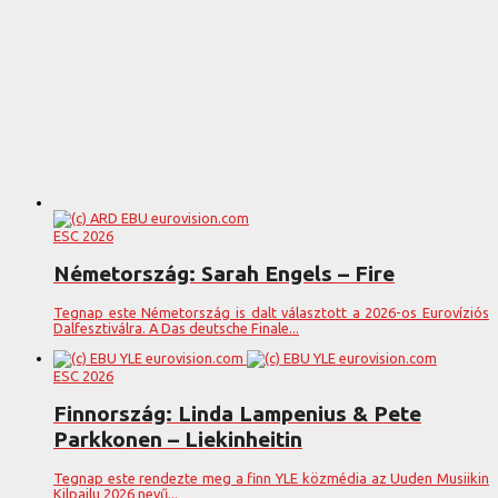
ESC 2026
Németország: Sarah Engels – Fire
Tegnap este Németország is dalt választott a 2026-os Eurovíziós
Dalfesztiválra. A Das deutsche Finale...
ESC 2026
Finnország: Linda Lampenius & Pete
Parkkonen – Liekinheitin
Tegnap este rendezte meg a finn YLE közmédia az Uuden Musiikin
Kilpailu 2026 nevű...